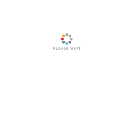
Archives
Archives
Светски фестивал омладине
225 година Пушкина
srbratstvo.rs
srbratstvo.ru
srbratstvo.org
Култура
сви чланци
Изложба „Руско културно
Срби на „Данима
наслеђе у Београду” отворена
Достојевског у Оптиној