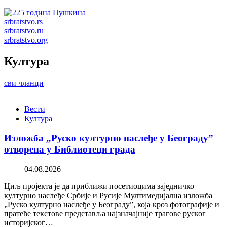
srbratstvo.rs
srbratstvo.ru
srbratstvo.org
Култура
сви чланци
Вести
Култура
Изложба „Руско културно наслеђе у Београду”
отворена у Библиотеци града
04.08.2026
Циљ пројекта је да приближи посетиоцима заједничко
културно наслеђе Србије и Русије Мултимедијална изложба
„Руско културно наслеђе у Београду”, која кроз фотографије и
пратеће текстове представља најзначајније трагове руског
историјског…