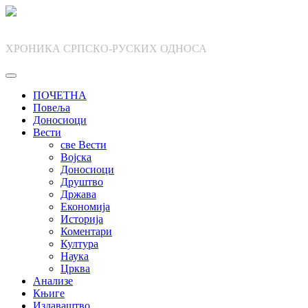
Skip
to
content
ХРОНИКА СРПСКО-РУСКИХ ОДНОСА
ПОЧЕТНА
Повеља
Доносиоци
Вести
све Вести
Војска
Доносиоци
Друштво
Држава
Економија
Историја
Коментари
Култура
Наука
Црква
Анализе
Књиге
Издаваштво