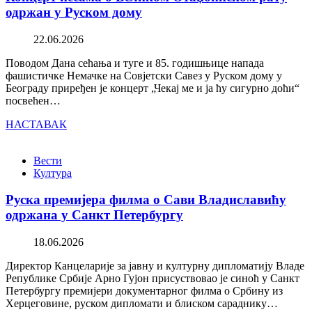
одржан у Руском дому
22.06.2026
Поводом Дана сећања и туге и 85. годишњице напада
фашистичке Немачке на Совјетски Савез у Руском дому у
Београду приређен је концерт „Чекај ме и ја ћу сигурно доћи“
посвећен…
НАСТАВАК
Вести
Култура
Руска премијера филма о Сави Владиславићу
одржана у Санкт Петербургу
18.06.2026
Директор Канцеларије за јавну и културну дипломатију Владе
Републике Србије Арно Гујон присуствовао је синоћ у Санкт
Петербургу премијери документарног филма о Србину из
Херцеговине, руском дипломати и блиском сараднику…