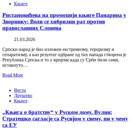
Књиге
Ристановићева на промоцији књиге Панарина у
Зворнику: Води се хибридни рат против
православних Словена
21.03.2026
Српски народ је био изложен екстремизму, тероризму и
сепаратизму, а као резултат одбране од тих напада створена је
Република Српска и то у вријеме када су Срби били сами,
истакнуто…
Read More
Вести
Друштво
Књиге
„Књига о братству“ у Руском дому. Вулин:
Стратешко сагласје са Русијом у свему, ни у чему
са ЕУ