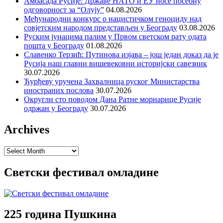
Амбасада Русије: Државе НАТО и ЕУ носе посебну
одговорност за “Олују”
04.08.2026
Међународни конкурс о нацистичком геноциду над
совјетским народом представљен у Београду
03.08.2026
Руским јунацима палим у Првом светском рату одата
пошта у Београду
01.08.2026
Славенко Терзић: Путинова изјава – још један доказ да је
Русија наш главни вишевековни историјски савезник
30.07.2026
Ђурђеву уручена Захвалница руског Министарства
иностраних послова
30.07.2026
Округли сто поводом Дана Ратне морнарице Русије
одржан у Београду
30.07.2026
Archives
Archives
Светски фестивал омладине
225 година Пушкина