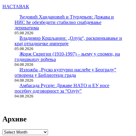
НАСТАВАК
Ђедовић Хандановић и Тјурдењев: Држава и
НИС ће обезбедити стабилно снабдевање
дериватима
05.08.2026
Владимир Кршљанин: „Олуја“, раскринкавање и
крај отпадничке империје
05.08.2026
Жорж Скригин (1910-1997) – њему у спомен, на
годишњицу рођења
04.08.2026
Изложба „Руско културно наслеђе у Београду”
отворена у Библиотеци града
04.08.2026
Амбасада Русије: Државе НАТО и ЕУ носе
посебну одговорност за “Олују”
04.08.2026
Архиве
Архиве