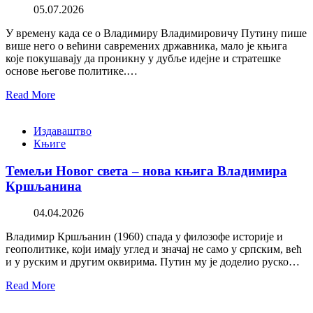
05.07.2026
У времену када се о Владимиру Владимировичу Путину пише
више него о већини савремених државника, мало је књига
које покушавају да проникну у дубље идејне и стратешке
основе његове политике.…
Read More
Издаваштво
Књиге
Темељи Новог света – нова књига Владимира
Кршљанина
04.04.2026
Владимир Кршљанин (1960) спада у филозофе историје и
геополитике, који имају углед и значај не само у српским, већ
и у руским и другим оквирима. Путин му је доделио руско…
Read More