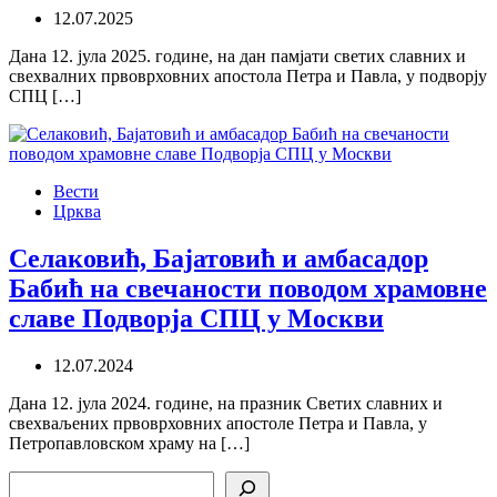
12.07.2025
Дана 12. јула 2025. године, на дан памјати светих славних и
свехвалних првоврховних апостола Петра и Павла, у подворју
СПЦ […]
Вести
Црква
Селаковић, Бајатовић и амбасадор
Бабић на свечаности поводом храмовне
славе Подворја СПЦ у Москви
12.07.2024
Дана 12. јула 2024. године, на празник Светих славних и
свехваљених првоврховних апостоле Петра и Павла, у
Петропавловском храму на […]
Search