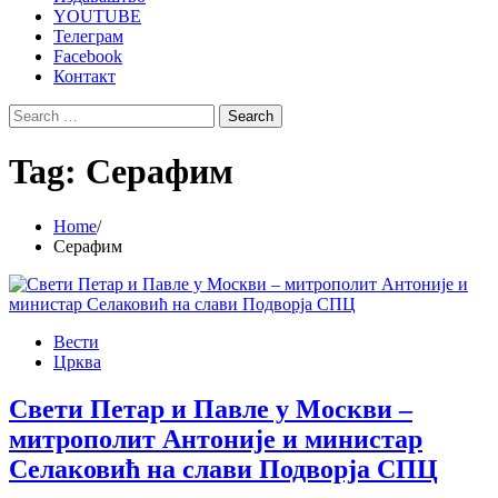
YOUTUBE
Телеграм
Facebook
Контакт
Search
for:
Tag:
Серафим
Home
Серафим
Вести
Црква
Свети Петар и Павле у Москви –
митрополит Антоније и министар
Селаковић на слави Подворја СПЦ