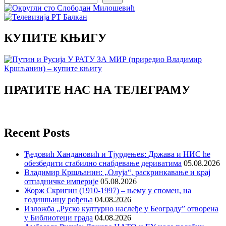
КУПИТЕ КЊИГУ
ПРАТИТЕ НАС НА ТЕЛЕГРАМУ
Recent Posts
Ђедовић Хандановић и Тјурдењев: Држава и НИС ће
обезбедити стабилно снабдевање дериватима
05.08.2026
Владимир Кршљанин: „Олуја“, раскринкавање и крај
отпадничке империје
05.08.2026
Жорж Скригин (1910-1997) – њему у спомен, на
годишњицу рођења
04.08.2026
Изложба „Руско културно наслеђе у Београду” отворена
у Библиотеци града
04.08.2026