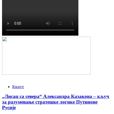
Књиге
„Лисац са севера“ Александра Казакова – кључ
за разумевање стратешке логике Путинове
Русије