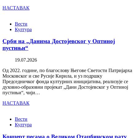
НАСТАВАК
Вести
Култура
Срби на „Данима Достојевског у Оптиној
пустињи“
19.07.2026
Од 2022. године, по благослову Његове Светости Патријарха
Московског и све Русије Кирила, и уз подршку
Председничког фонда културних иницијатива, реализује се
духовно-образовни пројекат „Дани Достојевског у Оптиној
пустињи“, чији…
НАСТАВАК
Вести
Култура
Концерт песама о Великом Отаџбинском рату