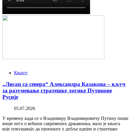
Књиге
„Лисац са севера“ Александра Казакова – кључ
за разумевање стратешке логике Путинове
Русије
05.07.2026
У времену када се о Владимиру Владимировичу Путину пише
више него о већини савремених државника, мало је књига
које покушавају да проникну у дубље идејне и стратешке