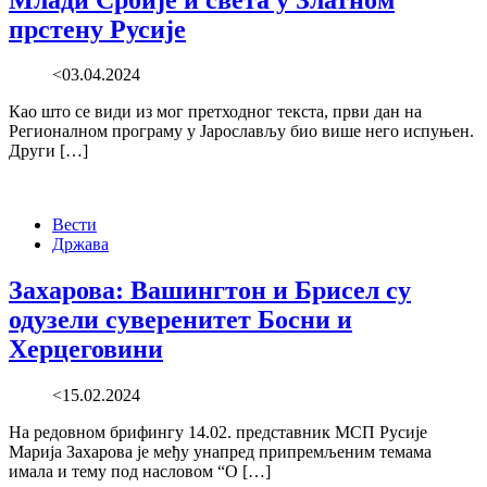
прстену Русије
<03.04.2024
Као што се види из мог претходног текста, први дан на
Регионалном програму у Јарослављу био више него испуњен.
Други […]
Вести
Држава
Захарова: Вашингтон и Брисел су
одузели суверенитет Босни и
Херцеговини
<15.02.2024
На редовном брифингу 14.02. представник МСП Русије
Марија Захарова је међу унапред припремљеним темама
имала и тему под насловом “О […]