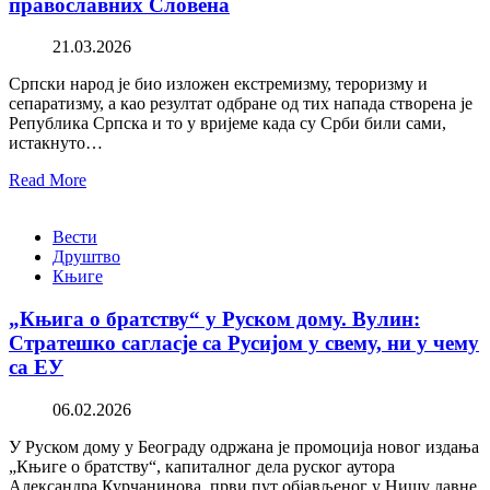
православних Словена
21.03.2026
Српски народ је био изложен екстремизму, тероризму и
сепаратизму, а као резултат одбране од тих напада створена је
Република Српска и то у вријеме када су Срби били сами,
истакнуто…
Read More
Вести
Друштво
Књиге
„Књига о братству“ у Руском дому. Вулин:
Стратешко сагласје са Русијом у свему, ни у чему
са ЕУ
06.02.2026
У Руском дому у Београду одржана је промоција новог издања
„Књиге о братству“, капиталног дела руског аутора
Александра Курчанинова, први пут објављеног у Нишу давне