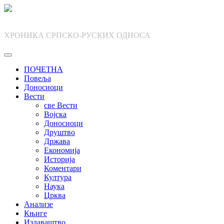
Skip
to
content
ХРОНИКА СРПСКО-РУСКИХ ОДНОСА
ПОЧЕТНА
Повеља
Доносиоци
Вести
све Вести
Војска
Доносиоци
Друштво
Држава
Економија
Историја
Коментари
Култура
Наука
Црква
Анализе
Књиге
Издаваштво