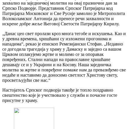
захвалио на заједничкој молитви на овај празнични дан за
Српско Подворје. Представник Српског Патријарха код
Патријарха Московског и Све Русије замолио је Митрополита
Волоколамског Антонија да пренесе речи захвалности и
искрене добре жеље Његовој Светости Патријарху Кирилу.
„Данас цео свет пролази кроз многа тегобе и искушења. Као и
у древна времена, хришћани су изложени прогонима и
нападима“, рекао је епископ Ремезијански Стефан. „Недавно
се догодила трагедија у храму у Дамаску и заједно са вашом
Црквом оплакујемо жртве и молимо се за опоравак
повређених. Стални напади на православне хришћане
дешавају се и у Украјини и на Косову. Наша заједничка
молитва за жртве и повређене помаже нам да превазиђемо све
недаће и наставимо да доносимо светлост Христову свету,
просветљујући све нас.“
Настојатељ Српског подворја такође је топло поздравио
свештенство које је учествовало у служби и почасне госте
присутне у храму.