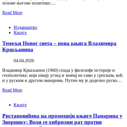
основе његове политике.…
Read More
Издаваштво
Књиге
Темељи Новог света – нова књига Владимира
Кршљанина
04.04.2026
Владимир Кршљанин (1960) спада у филозофе историје и
геополитике, који имају углед и значај не само у српским, већ
и у руским и другим оквирима. Путин му је доделио руско…
Read More
Књиге
Ристановићева на промоцији књиге Панарина у
Зворнику: Води се хибридни рат против