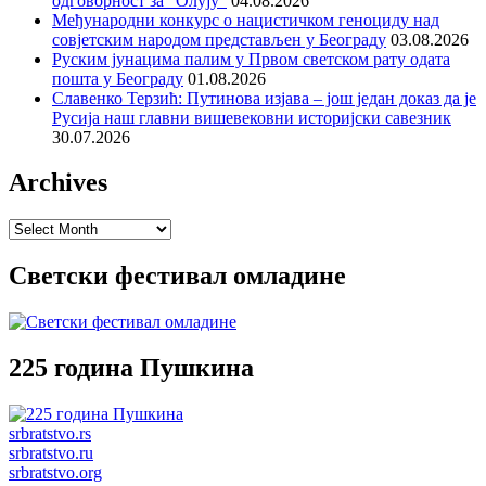
одговорност за “Олују”
04.08.2026
Међународни конкурс о нацистичком геноциду над
совјетским народом представљен у Београду
03.08.2026
Руским јунацима палим у Првом светском рату одата
пошта у Београду
01.08.2026
Славенко Терзић: Путинова изјава – још један доказ да је
Русија наш главни вишевековни историјски савезник
30.07.2026
Archives
Archives
Светски фестивал омладине
225 година Пушкина
srbratstvo.rs
srbratstvo.ru
srbratstvo.org