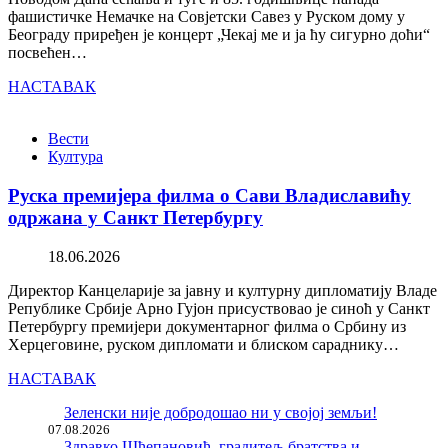
фашистичке Немачке на Совјетски Савез у Руском дому у
Београду приређен је концерт „Чекај ме и ја ћу сигурно доћи“
посвећен…
НАСТАВАК
Вести
Култура
Руска премијера филма о Сави Владиславићу
одржана у Санкт Петербургу
18.06.2026
Директор Канцеларије за јавну и културну дипломатију Владе
Републике Србије Арно Гујон присуствовао је синоћ у Санкт
Петербургу премијери документарног филма о Србину из
Херцеговине, руском дипломати и блиском сараднику…
НАСТАВАК
Зеленски није добродошао ни у својој земљи!
07.08.2026
Здравко Шћепановић, градитељ братства и