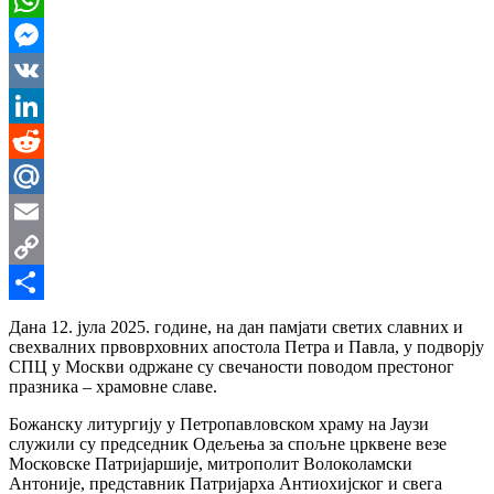
WhatsApp
Messenger
VK
LinkedIn
Reddit
Mail.Ru
Email
Copy
Link
Share
Дана 12. јула 2025. године, на дан памјати светих славних и
свехвалних првоврховних апостола Петра и Павла, у подворју
СПЦ у Москви одржане су свечаности поводом престоног
празника – храмовне славе.
Божанску литургију у Петропавловском храму на Јаузи
служили су председник Одељења за спољне црквене везе
Московске Патријаршије, митрополит Волоколамски
Антоније, представник Патријарха Антиохијског и свега