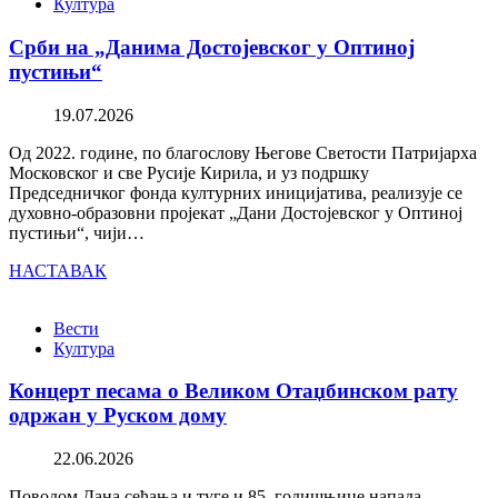
Култура
Срби на „Данима Достојевског у Оптиној
пустињи“
19.07.2026
Од 2022. године, по благослову Његове Светости Патријарха
Московског и све Русије Кирила, и уз подршку
Председничког фонда културних иницијатива, реализује се
духовно-образовни пројекат „Дани Достојевског у Оптиној
пустињи“, чији…
НАСТАВАК
Вести
Култура
Концерт песама о Великом Отаџбинском рату
одржан у Руском дому
22.06.2026
Поводом Дана сећања и туге и 85. годишњице напада