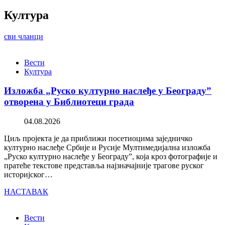
Култура
сви чланци
Вести
Култура
Изложба „Руско културно наслеђе у Београду”
отворена у Библиотеци града
04.08.2026
Циљ пројекта је да приближи посетиоцима заједничко
културно наслеђе Србије и Русије Мултимедијална изложба
„Руско културно наслеђе у Београду”, која кроз фотографије и
пратеће текстове представља најзначајније трагове руског
историјског…
НАСТАВАК
Вести