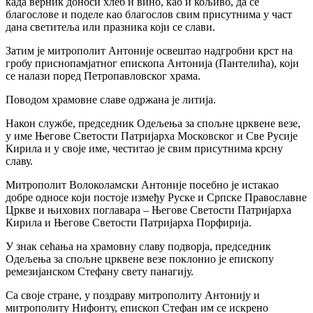
када верник доноси хлеб и вино, као и кољиво, да се
благослове и поделе као благослов свим присутнима у част
дана светитеља или празника који се слави.
Затим је митрополит Антоније освештао надгробни крст на
гробу приснопамјатног епископа Антонија (Пантелића), који
се налази поред Петропавловског храма.
Поводом храмовне славе одржана је литија.
Након службе, председник Одељења за спољне црквене везе,
у име Његове Светости Патријарха Московског и Све Русије
Кирила и у своје име, честитао је свим присутнима крсну
славу.
Митрополит Волоколамски Антоније посебно је истакао
добре односе који постоје између Руске и Српске Православне
Цркве и њихових поглавара – Његове Светости Патријарха
Кирила и Његове Светости Патријарха Порфирија.
У знак сећања на храмовну славу подворја, председник
Одељења за спољне црквене везе поклонио је епископу
ремезијанском Стефану свету панагију.
Са своје стране, у поздраву митрополиту Антонију и
митрополиту Нифонту, епископ Стефан им се искрено