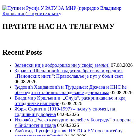
ПРАТИТЕ НАС НА ТЕЛЕГРАМУ
Recent Posts
Зеленски није добродошао ни у својој земљи!
07.08.2026
Здравко Шћепановић, градитељ братства и уредник
„Панонских нити“: Православље је пут у бољи свет
06.08.2026
Ђедовић Хандановић и Тјурдењев: Држава и НИС ће
обезбедити стабилно снабдевање дериватима
05.08.2026
Владимир Кршљанин: „Олуја“, раскринкавање и крај
отпадничке империје
05.08.2026
Жорж Скригин (1910-1997) – њему у спомен, на
годишњицу рођења
04.08.2026
Изложба „Руско културно наслеђе у Београду” отворена
у Библиотеци града
04.08.2026
Амбасада Русије: Државе НАТО и ЕУ носе посебну