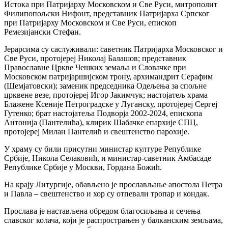
Истока при Патријарху Московском и Све Руси, митрополит
Филипопољски Нифонт, представник Патријарха Српског
при Патријарху Московском и Све Руси, епископ
Ремезијански Стефан.
Јерарсима су саслуживали: саветник Патријарха Московског и
Све Руси, протојереј Николај Балашов; представник
Православне Цркве Чешких земаља и Словачке при
Московском патријаршијском трону, архимандрит Серафим
(Шемјатовски); заменик председника Одељења за спољне
црквене везе, протојереј Игор Јакимчук; настојатељ храма
Блажене Ксеније Петроградске у Луганску, протојереј Сергеј
Гутенко; брат настојатеља Подворја 2002-2024, епископа
Антонија (Пантелића), клирик Шабачке епархије СПЦ,
протојереј Милан Пантелић и свештенство парохије.
У храму су били присутни министар културе Републике
Србије, Никола Селаковић, и министар-саветник Амбасаде
Републике Србије у Москви, Гордана Божић.
На крају Литургије, обављено је прослављање апостола Петра
и Павла – свештенство и хор су отпевали тропар и кондак.
Прослава је настављена обредом благосиљања и сечења
славског колача, који је распрострањен у балканским земљама,