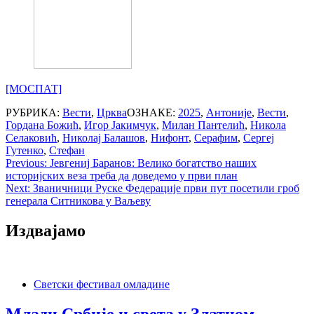
[МОСПАТ]
РУБРИКА:
Вести
,
Црква
ОЗНАКЕ:
2025
,
Антоније
,
Вести
,
Гордана Божић
,
Игор Јакимчук
,
Милан Пантелић
,
Никола
Селаковић
,
Николај Балашов
,
Нифонт
,
Серафим
,
Сергеј
Гутенко
,
Стефан
Post
Previous:
Јевгениј Баранов: Велико богатство наших
историјских веза треба да доведемо у први план
navigation
Next:
Званичници Руске Федерације први пут посетили гроб
генерала Ситникова у Ваљеву
Издвајамо
Светски фестивал омладине
Млади Србије и света у Златном