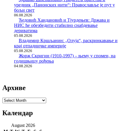
уредник „Панонских нити“: Православље је пут у
бољи свет
06.08.2026
Ђедовић Хандановић и Тјурдењев: Држава и
НИС ће обезбедити стабилно снабдевање
дериватима
05.08.2026
Владимир Кршљанин: „Олуја“, раскринкавање и
крај отпадничке империје
05.08.2026
Жорж Скригин (1910-1997) – њему у спомен, на
годишњицу рођења
04.08.2026
Архиве
Архиве
Календар
August 2026