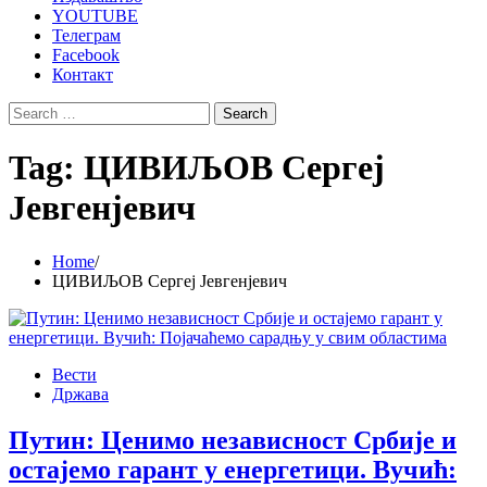
YOUTUBE
Телеграм
Facebook
Контакт
Search
for:
Tag:
ЦИВИЉОВ Сергеј
Јевгенјевич
Home
ЦИВИЉОВ Сергеј Јевгенјевич
Вести
Држава
Путин: Ценимо независност Србије и
остајемо гарант у енергетици. Вучић: