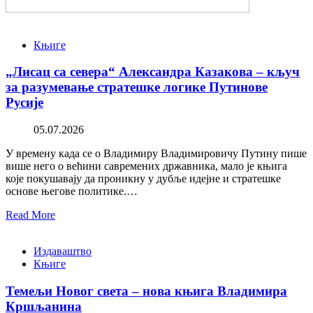
Књиге
„Лисац са севера“ Александра Казакова – кључ
за разумевање стратешке логике Путинове
Русије
05.07.2026
У времену када се о Владимиру Владимировичу Путину пише
више него о већини савремених државника, мало је књига
које покушавају да проникну у дубље идејне и стратешке
основе његове политике.…
Read More
Издаваштво
Књиге
Темељи Новог света – нова књига Владимира
Кршљанина