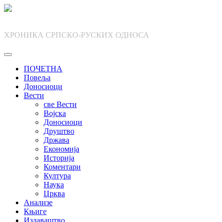
Skip
to
content
ХРОНИКА СРПСКО-РУСКИХ ОДНОСА
ПОЧЕТНА
Повеља
Доносиоци
Вести
све Вести
Војска
Доносиоци
Друштво
Држава
Економија
Историја
Коментари
Култура
Наука
Црква
Анализе
Књиге
Издаваштво