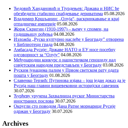
Ђедовић Хандановић и Тјурдењев: Држава и НИС ће
обезбедити стабилно снабдевање дериватима
05.08.2026
Владимир Кршљанин: „Олуја“, раскринкавање и крај
отпадничке империје
05.08.2026
Жорж Скригин (1910-1997) – њему у спомен, на
годишњицу рођења
04.08.2026
Изложба „Руско културно наслеђе у Београду” отворена
у Библиотеци града
04.08.2026
Амбасада Русије: Државе НАТО и ЕУ носе посебну
одговорност за “Олују”
04.08.2026
Међународни конкурс о нацистичком геноциду над
совјетским народом представљен у Београду
03.08.2026
Руским јунацима палим у Првом светском рату одата
пошта у Београду
01.08.2026
Славенко Терзић: Путинова изјава – још један доказ да је
Русија наш главни вишевековни историјски савезник
30.07.2026
Ђурђеву уручена Захвалница руског Министарства
иностраних послова
30.07.2026
Округли сто поводом Дана Ратне морнарице Русије
одржан у Београду
30.07.2026
Archives