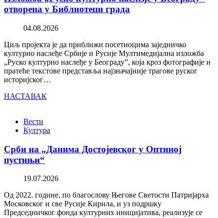
отворена у Библиотеци града
04.08.2026
Циљ пројекта је да приближи посетиоцима заједничко
културно наслеђе Србије и Русије Мултимедијална изложба
„Руско културно наслеђе у Београду”, која кроз фотографије и
пратеће текстове представља најзначајније трагове руског
историјског…
НАСТАВАК
Вести
Култура
Срби на „Данима Достојевског у Оптиној
пустињи“
19.07.2026
Од 2022. године, по благослову Његове Светости Патријарха
Московског и све Русије Кирила, и уз подршку
Председничког фонда културних иницијатива, реализује се