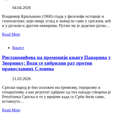
04.04.2026
Владимир Кршљанин (1960) спада у филозофе историје и
геополитике, који имају углед и значај не само у српским, већ
и у руским и другим оквирима. Путин му је доделио руско…
Read More
Књиге
Ристановићева на промоцији књиге Панарина у
Зворнику: Води се хибридни рат против
православних Словена
21.03.2026
Српски народ је био изложен екстремизму, тероризму и
сепаратизму, а као резултат одбране од тих напада створена је
Република Српска и то у вријеме када су Срби били сами,
истакнуто…
Read More