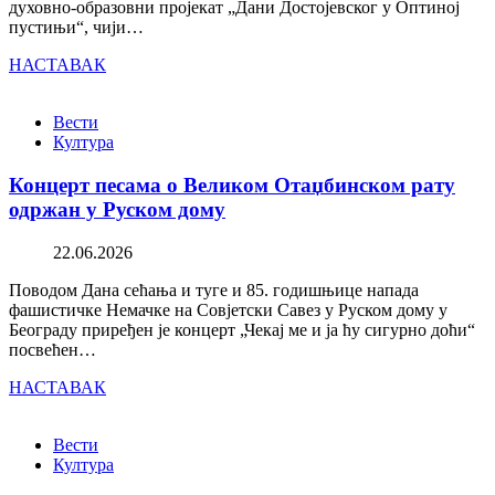
духовно-образовни пројекат „Дани Достојевског у Оптиној
пустињи“, чији…
НАСТАВАК
Вести
Култура
Концерт песама о Великом Отаџбинском рату
одржан у Руском дому
22.06.2026
Поводом Дана сећања и туге и 85. годишњице напада
фашистичке Немачке на Совјетски Савез у Руском дому у
Београду приређен је концерт „Чекај ме и ја ћу сигурно доћи“
посвећен…
НАСТАВАК
Вести
Култура