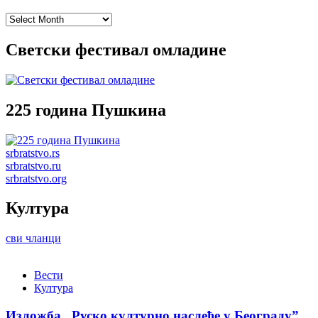
Archives
Светски фестивал омладине
225 година Пушкина
srbratstvo.rs
srbratstvo.ru
srbratstvo.org
Култура
сви чланци
Вести
Култура
Изложба „Руско културно наслеђе у Београду”