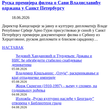
Руска премијера филма о Сави Владиславићу
одржана у Санкт Петербургу
18.06.2026
Директор Канцеларије за јавну и културну дипломатију Владе
Републике Србије Арно Гујон присуствовао је синоћ у Санкт
Петербургу премијери документарног филма о Србину из
Херцеговине, руском дипломати и блиском сараднику…
НАСТАВАК
Ђедовић Хандановић и Тјурдењев: Држава и
НИС ће обезбедити стабилно снабдевање
дериватима
05.08.2026
Владимир Кршљанин: „Олуја“, раскринкавање и
крај отпадничке империје
05.08.2026
Жорж Скригин (1910-1997) – њему у спомен, на
годишњицу рођења
04.08.2026
Изложба „Руско културно наслеђе у Београду”
отворена у Библиотеци града
04.08.2026