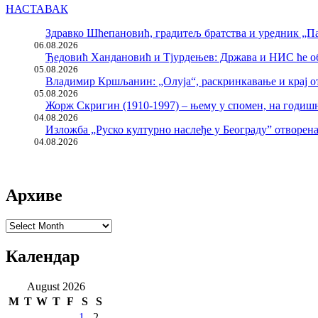
НАСТАВАК
Здравко Шћепановић, градитељ братства и уредник „Па
06.08.2026
Ђедовић Хандановић и Тјурдењев: Држава и НИС ће о
05.08.2026
Владимир Кршљанин: „Олуја“, раскринкавање и крај о
05.08.2026
Жорж Скригин (1910-1997) – њему у спомен, на годи
04.08.2026
Изложба „Руско културно наслеђе у Београду” отворен
04.08.2026
Архиве
Архиве
Календар
August 2026
M
T
W
T
F
S
S
1
2