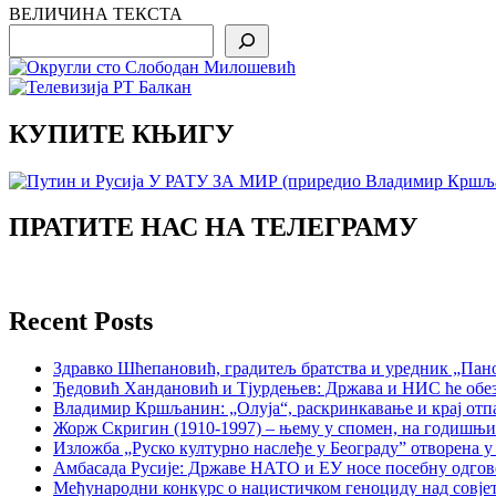
ВЕЛИЧИНА ТЕКСТА
Search
КУПИТЕ КЊИГУ
ПРАТИТЕ НАС НА ТЕЛЕГРАМУ
Recent Posts
Здравко Шћепановић, градитељ братства и уредник „Пано
Ђедовић Хандановић и Тјурдењев: Држава и НИС ће обе
Владимир Кршљанин: „Олуја“, раскринкавање и крај отп
Жорж Скригин (1910-1997) – њему у спомен, на годишњ
Изложба „Руско културно наслеђе у Београду” отворена у
Амбасада Русије: Државе НАТО и ЕУ носе посебну одгов
Међународни конкурс о нацистичком геноциду над совје