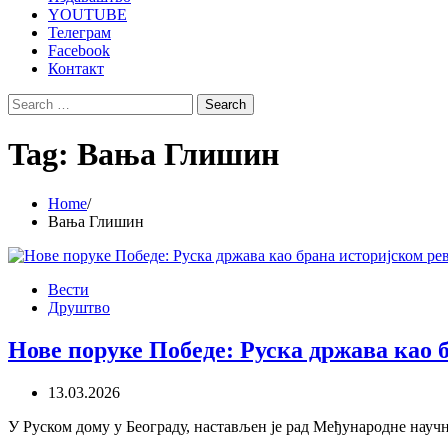
YOUTUBE
Телеграм
Facebook
Контакт
Search
for:
Tag:
Вања Глишин
Home
Вања Глишин
Вести
Друштво
Нове поруке Победе: Руска држава као б
13.03.2026
У Руском дому у Београду, настављен је рад Међународне науч