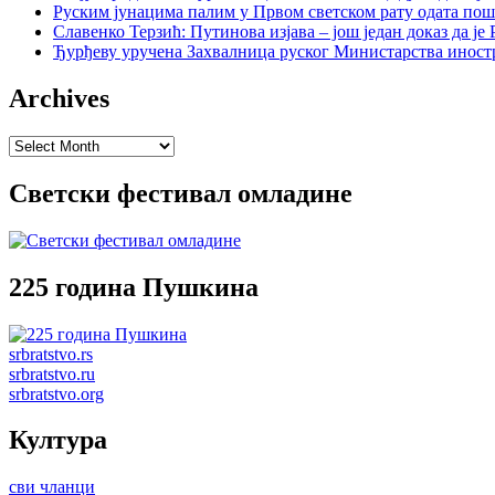
Руским јунацима палим у Првом светском рату одата пош
Славенко Терзић: Путинова изјава – још један доказ да ј
Ђурђеву уручена Захвалница руског Министарства иност
Archives
Archives
Светски фестивал омладине
225 година Пушкина
srbratstvo.rs
srbratstvo.ru
srbratstvo.org
Култура
сви чланци