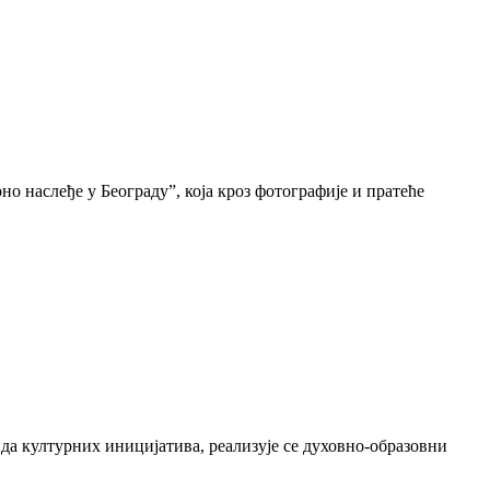
о наслеђе у Београду”, која кроз фотографије и пратеће
да културних иницијатива, реализује се духовно-образовни