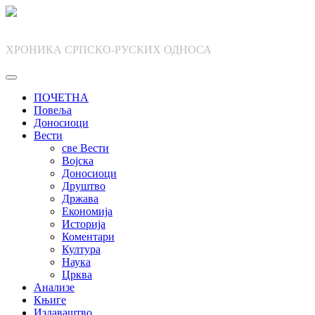
Skip
to
content
ХРОНИКА СРПСКО-РУСКИХ ОДНОСА
ПОЧЕТНА
Повеља
Доносиоци
Вести
све Вести
Војска
Доносиоци
Друштво
Држава
Економија
Историја
Коментари
Култура
Наука
Црква
Анализе
Књиге
Издаваштво