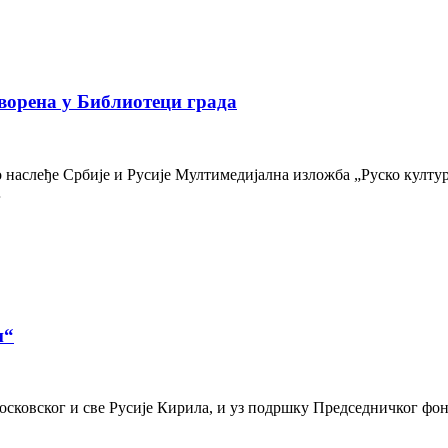
ворена у Библиотеци града
наслеђе Србије и Русије Мултимедијална изложба „Руско културн
…
и“
осковског и све Русије Кирила, и уз подршку Председничког фон