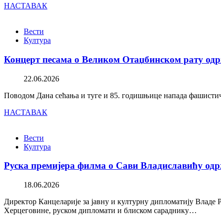
НАСТАВАК
Вести
Култура
Концерт песама о Великом Отаџбинском рату одр
22.06.2026
Поводом Дана сећања и туге и 85. годишњице напада фашистичк
НАСТАВАК
Вести
Култура
Руска премијера филма о Сави Владиславићу одр
18.06.2026
Директор Канцеларије за јавну и културну дипломатију Владе 
Херцеговине, руском дипломати и блиском сараднику…