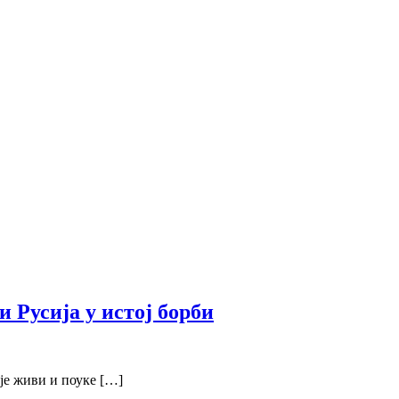
 Русија у истој борби
је живи и поуке […]