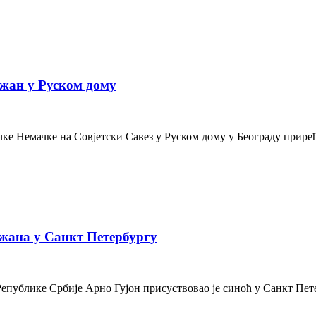
жан у Руском дому
е Немачке на Совјетски Савез у Руском дому у Београду приређе
жана у Санкт Петербургу
Републике Србије Арно Гујон присуствовао је синоћ у Санкт Пе