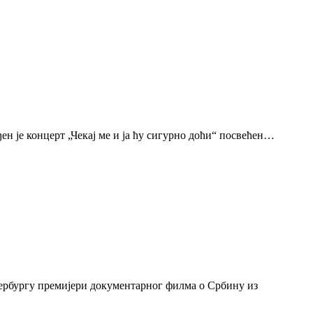
н је концерт „Чекај ме и ја ћу сигурно доћи“ посвећен…
тербургу премијери документарног филма о Србину из