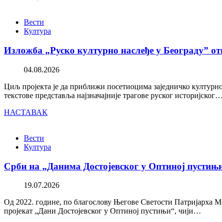
Вести
Култура
Изложба „Руско културно наслеђе у Београду” от
04.08.2026
Циљ пројекта је да приближи посетиоцима заједничко културно 
текстове представља најзначајније трагове руског историјског
НАСТАВАК
Вести
Култура
Срби на „Данима Достојевског у Оптиној пустињ
19.07.2026
Од 2022. године, по благослову Његове Светости Патријарха М
пројекат „Дани Достојевског у Оптиној пустињи“, чији…