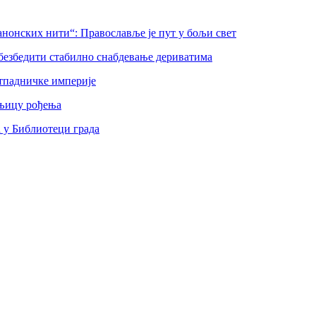
нонских нити“: Православље је пут у бољи свет
безбедити стабилно снабдевање дериватима
тпадничке империје
шњицу рођења
а у Библиотеци града