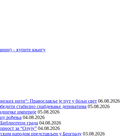
нских нити“: Православље је пут у бољи свет
06.08.2026
збедити стабилно снабдевање дериватима
05.08.2026
адничке империје
05.08.2026
ицу рођења
04.08.2026
 Библиотеци града
04.08.2026
орност за “Олују”
04.08.2026
тским народом представљен у Београду
03.08.2026