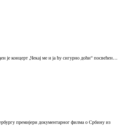
н је концерт „Чекај ме и ја ћу сигурно доћи“ посвећен…
тербургу премијери документарног филма о Србину из