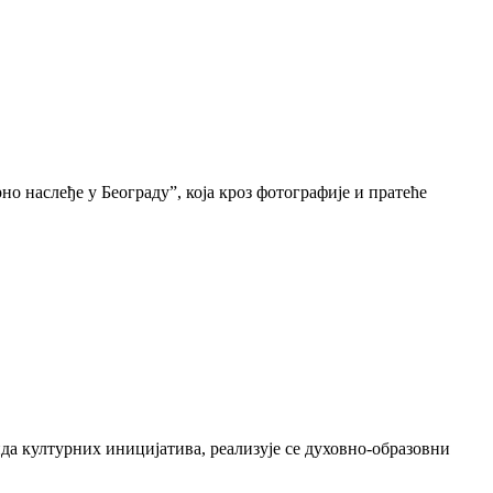
о наслеђе у Београду”, која кроз фотографије и пратеће
да културних иницијатива, реализује се духовно-образовни