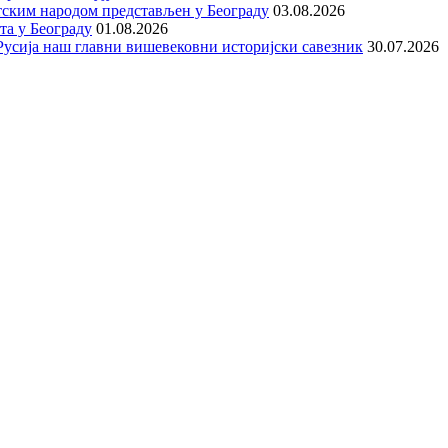
тским народом представљен у Београду
03.08.2026
та у Београду
01.08.2026
е Русија наш главни вишевековни историјски савезник
30.07.2026