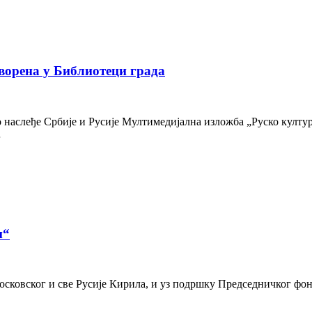
ворена у Библиотеци града
наслеђе Србије и Русије Мултимедијална изложба „Руско културн
…
и“
осковског и све Русије Кирила, и уз подршку Председничког фон