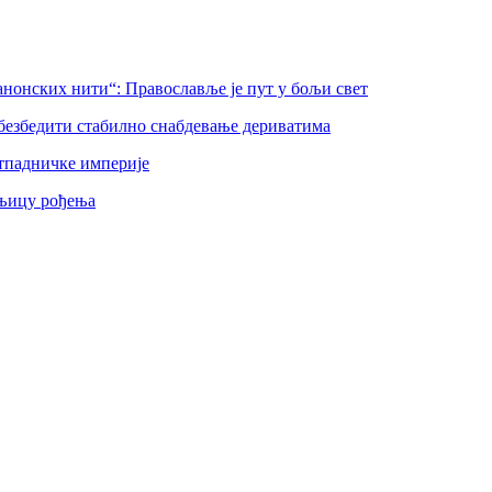
нонских нити“: Православље је пут у бољи свет
безбедити стабилно снабдевање дериватима
тпадничке империје
шњицу рођења