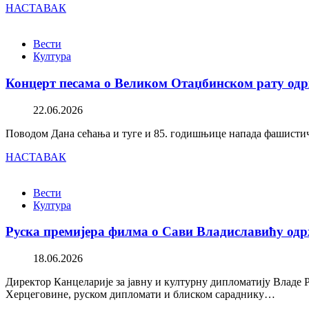
НАСТАВАК
Вести
Култура
Концерт песама о Великом Отаџбинском рату одр
22.06.2026
Поводом Дана сећања и туге и 85. годишњице напада фашистичк
НАСТАВАК
Вести
Култура
Руска премијера филма о Сави Владиславићу одр
18.06.2026
Директор Канцеларије за јавну и културну дипломатију Владе 
Херцеговине, руском дипломати и блиском сараднику…