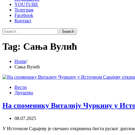
YOUTUBE
Телеграм
Facebook
Контакт
Search
for:
Tag:
Сања Вулић
Home
Сања Вулић
Вести
Друштво
На споменику Виталију Чуркину у Исто
08.07.2025
У Источном Сарајеву је свечано откривена биста руског диплом