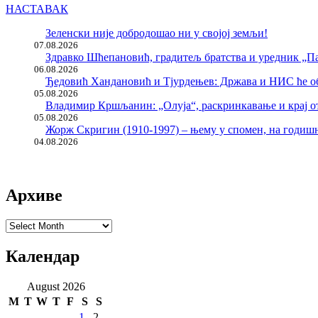
НАСТАВАК
Зеленски није добродошао ни у својој земљи!
07.08.2026
Здравко Шћепановић, градитељ братства и уредник „Па
06.08.2026
Ђедовић Хандановић и Тјурдењев: Држава и НИС ће о
05.08.2026
Владимир Кршљанин: „Олуја“, раскринкавање и крај о
05.08.2026
Жорж Скригин (1910-1997) – њему у спомен, на годи
04.08.2026
Архиве
Архиве
Календар
August 2026
M
T
W
T
F
S
S
1
2