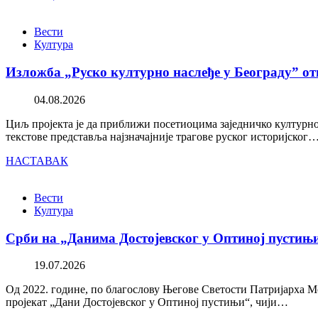
Вести
Култура
Изложба „Руско културно наслеђе у Београду” от
04.08.2026
Циљ пројекта је да приближи посетиоцима заједничко културно 
текстове представља најзначајније трагове руског историјског
НАСТАВАК
Вести
Култура
Срби на „Данима Достојевског у Оптиној пустињ
19.07.2026
Од 2022. године, по благослову Његове Светости Патријарха М
пројекат „Дани Достојевског у Оптиној пустињи“, чији…