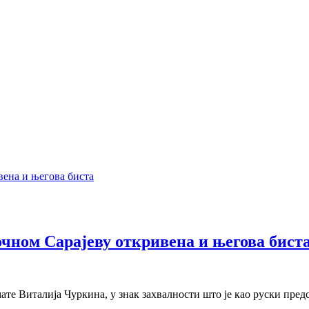
чном Сарајеву откривена и његова бист
ате Виталија Чуркина, у знак захвалности што је као руски пред