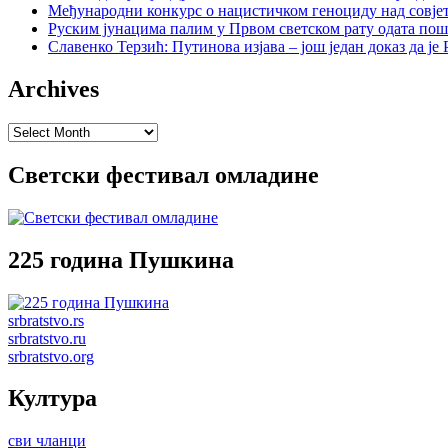
Међународни конкурс о нацистичком геноциду над совје
Руским јунацима палим у Првом светском рату одата пош
Славенко Терзић: Путинова изјава – још један доказ да ј
Archives
Archives
Светски фестивал омладине
225 година Пушкина
srbratstvo.rs
srbratstvo.ru
srbratstvo.org
Култура
сви чланци