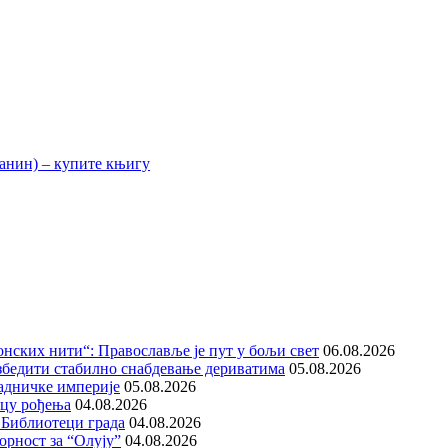
нских нити“: Православље је пут у бољи свет
06.08.2026
збедити стабилно снабдевање дериватима
05.08.2026
адничке империје
05.08.2026
ицу рођења
04.08.2026
 Библиотеци града
04.08.2026
орност за “Олују”
04.08.2026