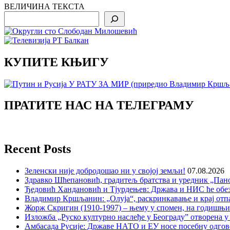
ВЕЛИЧИНА ТЕКСТА
Search
КУПИТЕ КЊИГУ
ПРАТИТЕ НАС НА ТЕЛЕГРАМУ
Recent Posts
Зеленски није добродошао ни у својој земљи!
07.08.2026
Здравко Шћепановић, градитељ братства и уредник „Пано
Ђедовић Хандановић и Тјурдењев: Држава и НИС ће обе
Владимир Кршљанин: „Олуја“, раскринкавање и крај отп
Жорж Скригин (1910-1997) – њему у спомен, на годишњ
Изложба „Руско културно наслеђе у Београду” отворена у
Амбасада Русије: Државе НАТО и ЕУ носе посебну одгов