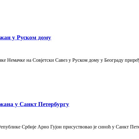
жан у Руском дому
е Немачке на Совјетски Савез у Руском дому у Београду приређе
жана у Санкт Петербургу
Републике Србије Арно Гујон присуствовао је синоћ у Санкт Пе