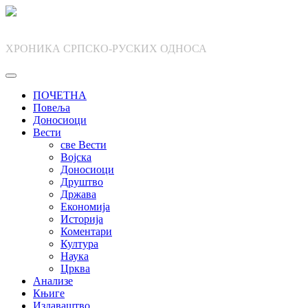
Skip
to
content
ХРОНИКА СРПСКО-РУСКИХ ОДНОСА
ПОЧЕТНА
Повеља
Доносиоци
Вести
све Вести
Војска
Доносиоци
Друштво
Држава
Економија
Историја
Коментари
Култура
Наука
Црква
Анализе
Књиге
Издаваштво