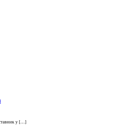
а
ставник у […]