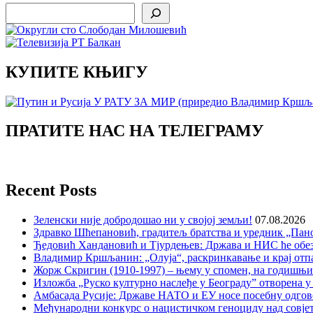
Search
КУПИТЕ КЊИГУ
ПРАТИТЕ НАС НА ТЕЛЕГРАМУ
Recent Posts
Зеленски није добродошао ни у својој земљи!
07.08.2026
Здравко Шћепановић, градитељ братства и уредник „Пано
Ђедовић Хандановић и Тјурдењев: Држава и НИС ће обе
Владимир Кршљанин: „Олуја“, раскринкавање и крај отп
Жорж Скригин (1910-1997) – њему у спомен, на годишњ
Изложба „Руско културно наслеђе у Београду” отворена у
Амбасада Русије: Државе НАТО и ЕУ носе посебну одгов
Међународни конкурс о нацистичком геноциду над совје