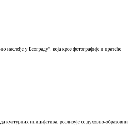
о наслеђе у Београду”, која кроз фотографије и пратеће
да културних иницијатива, реализује се духовно-образовни