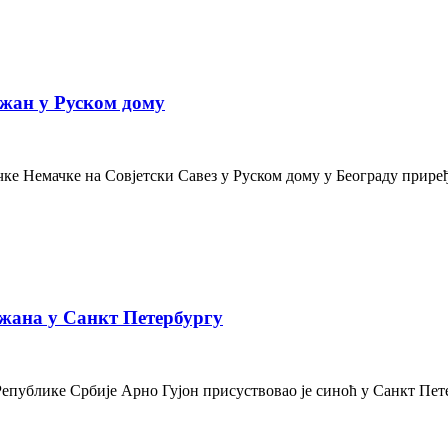
жан у Руском дому
е Немачке на Совјетски Савез у Руском дому у Београду приређе
жана у Санкт Петербургу
Републике Србије Арно Гујон присуствовао је синоћ у Санкт Пе