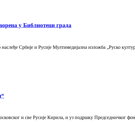
ворена у Библиотеци града
наслеђе Србије и Русије Мултимедијална изложба „Руско културн
…
и“
осковског и све Русије Кирила, и уз подршку Председничког фон