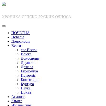
Skip
to
content
ХРОНИКА СРПСКО-РУСКИХ ОДНОСА
ПОЧЕТНА
Повеља
Доносиоци
Вести
све Вести
Војска
Доносиоци
Друштво
Држава
Економија
Историја
Коментари
Култура
Наука
Црква
Анализе
Књиге
Издаваштво