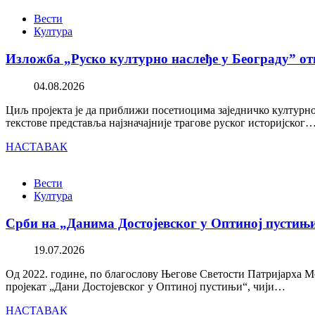
Вести
Култура
Изложба „Руско културно наслеђе у Београду” от
04.08.2026
Циљ пројекта је да приближи посетиоцима заједничко културно 
текстове представља најзначајније трагове руског историјског
НАСТАВАК
Вести
Култура
Срби на „Данима Достојевског у Оптиној пустињ
19.07.2026
Од 2022. године, по благослову Његове Светости Патријарха М
пројекат „Дани Достојевског у Оптиној пустињи“, чији…
НАСТАВАК