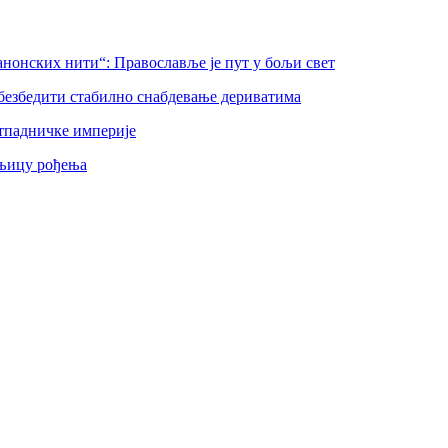
нонских нити“: Православље је пут у бољи свет
безбедити стабилно снабдевање дериватима
тпадничке империје
шњицу рођења