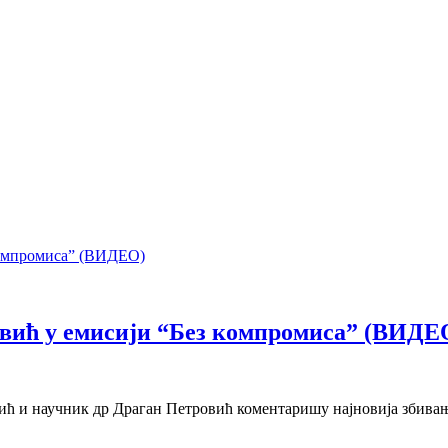
овић у емисији “Без компромиса” (ВИДЕ
ић и научник др Драган Петровић коментаришу најновија збивањ