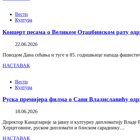
Вести
Култура
Концерт песама о Великом Отаџбинском рату одр
22.06.2026
Поводом Дана сећања и туге и 85. годишњице напада фашистичк
НАСТАВАК
Вести
Култура
Руска премијера филма о Сави Владиславићу одр
18.06.2026
Директор Канцеларије за јавну и културну дипломатију Владе 
Херцеговине, руском дипломати и блиском сараднику…
НАСТАВАК