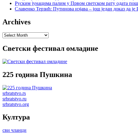
Руским јунацима палим у Првом светском рату одата пош
Славенко Терзић: Путинова изјава – још један доказ да ј
Archives
Archives
Светски фестивал омладине
225 година Пушкина
srbratstvo.rs
srbratstvo.ru
srbratstvo.org
Култура
сви чланци