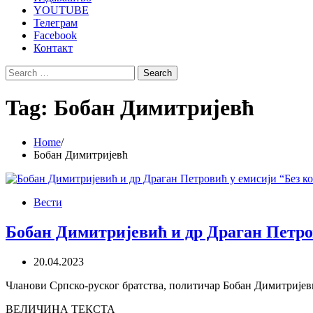
YOUTUBE
Телеграм
Facebook
Контакт
Search
for:
Tag:
Бобан Димитријевћ
Home
Бобан Димитријевћ
Вести
Бобан Димитријевић и др Драган Петр
20.04.2023
Чланови Српско-руског братства, политичар Бобан Димитријев
ВЕЛИЧИНА ТЕКСТА