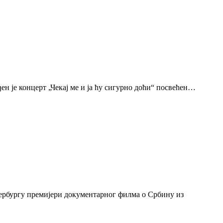
н је концерт „Чекај ме и ја ћу сигурно доћи“ посвећен…
тербургу премијери документарног филма о Србину из