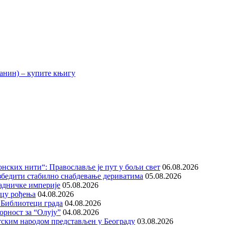
нских нити“: Православље је пут у бољи свет
06.08.2026
збедити стабилно снабдевање дериватима
05.08.2026
адничке империје
05.08.2026
ицу рођења
04.08.2026
 Библиотеци града
04.08.2026
орност за “Олују”
04.08.2026
тским народом представљен у Београду
03.08.2026