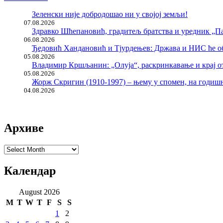
Зеленски није добродошао ни у својој земљи!
07.08.2026
Здравко Шћепановић, градитељ братства и уредник „Па
06.08.2026
Ђедовић Хандановић и Тјурдењев: Држава и НИС ће о
05.08.2026
Владимир Кршљанин: „Олуја“, раскринкавање и крај о
05.08.2026
Жорж Скригин (1910-1997) – њему у спомен, на годи
04.08.2026
Архиве
Архиве
Календар
August 2026
M
T
W
T
F
S
S
1
2