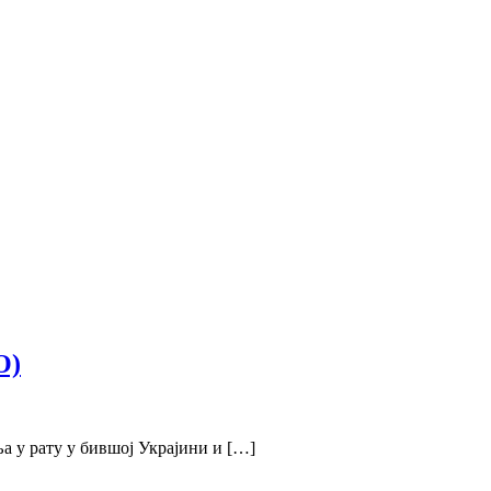
О)
а у рату у бившој Украјини и […]