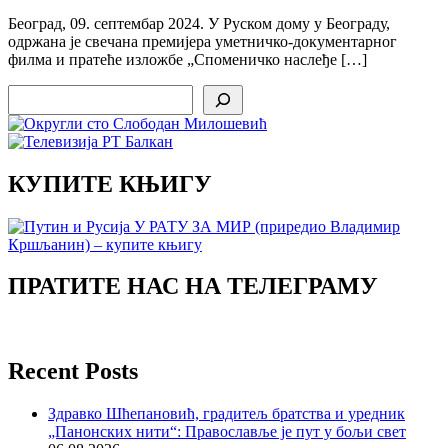
Београд, 09. септембар 2024. У Руском дому у Београду,
одржана је свечана премијера уметничко-документарног
филма и пратеће изложбе „Споменичко наслеђе […]
Search
КУПИТЕ КЊИГУ
ПРАТИТЕ НАС НА ТЕЛЕГРАМУ
Recent Posts
Здравко Шћепановић, градитељ братства и уредник
„Панонских нити“: Православље је пут у бољи свет