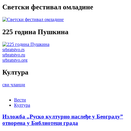
Светски фестивал омладине
225 година Пушкина
srbratstvo.rs
srbratstvo.ru
srbratstvo.org
Култура
сви чланци
Вести
Култура
Изложба „Руско културно наслеђе у Београду”
отворена у Библиотеци града