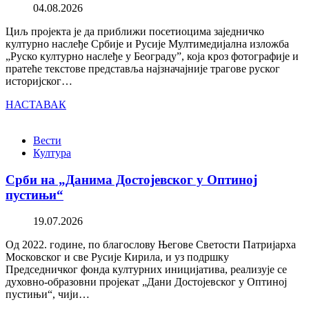
04.08.2026
Циљ пројекта је да приближи посетиоцима заједничко
културно наслеђе Србије и Русије Мултимедијална изложба
„Руско културно наслеђе у Београду”, која кроз фотографије и
пратеће текстове представља најзначајније трагове руског
историјског…
НАСТАВАК
Вести
Култура
Срби на „Данима Достојевског у Оптиној
пустињи“
19.07.2026
Од 2022. године, по благослову Његове Светости Патријарха
Московског и све Русије Кирила, и уз подршку
Председничког фонда културних иницијатива, реализује се
духовно-образовни пројекат „Дани Достојевског у Оптиној
пустињи“, чији…