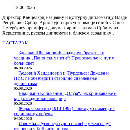
18.06.2026
Директор Канцеларије за јавну и културну дипломатију Владе
Републике Србије Арно Гујон присуствовао је синоћ у Санкт
Петербургу премијери документарног филма о Србину из
Херцеговине, руском дипломати и блиском сараднику…
НАСТАВАК
Здравко Шћепановић, градитељ братства и
уредник „Панонских нити“: Православље је пут у
бољи свет
06.08.2026
Ђедовић Хандановић и Тјурдењев: Држава и
НИС ће обезбедити стабилно снабдевање
дериватима
05.08.2026
Владимир Кршљанин: „Олуја“, раскринкавање и
крај отпадничке империје
05.08.2026
Жорж Скригин (1910-1997) – њему у спомен, на
годишњицу рођења
04.08.2026
Изложба „Руско културно наслеђе у Београду”
отворена у Библиотеци града