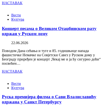
НАСТАВАК
Вести
Култура
Концерт песама о Великом Отаџбинском рату
одржан у Руском дому
22.06.2026
Поводом Дана сећања и туге и 85. годишњице напада
фашистичке Немачке на Совјетски Савез у Руском дому у
Београду приређен је концерт „Чекај ме и ја ћу сигурно доћи“
посвећен…
НАСТАВАК
Вести
Култура
Руска премијера филма о Сави Владиславићу
одржана у Санкт Петербургу