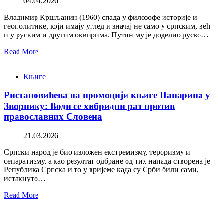
04.04.2026
Владимир Кршљанин (1960) спада у филозофе историје и
геополитике, који имају углед и значај не само у српским, већ
и у руским и другим оквирима. Путин му је доделио руско…
Read More
Књиге
Ристановићева на промоцији књиге Панарина у
Зворнику: Води се хибридни рат против
православних Словена
21.03.2026
Српски народ је био изложен екстремизму, тероризму и
сепаратизму, а као резултат одбране од тих напада створена је
Република Српска и то у вријеме када су Срби били сами,
истакнуто…
Read More