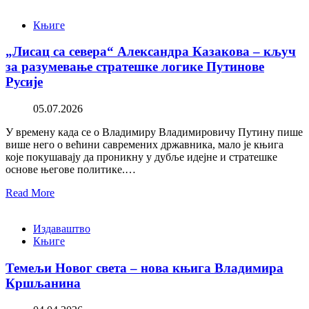
Књиге
„Лисац са севера“ Александра Казакова – кључ
за разумевање стратешке логике Путинове
Русије
05.07.2026
У времену када се о Владимиру Владимировичу Путину пише
више него о већини савремених државника, мало је књига
које покушавају да проникну у дубље идејне и стратешке
основе његове политике.…
Read More
Издаваштво
Књиге
Темељи Новог света – нова књига Владимира
Кршљанина