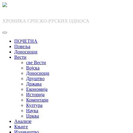
Skip
to
content
ХРОНИКА СРПСКО-РУСКИХ ОДНОСА
ПОЧЕТНА
Повеља
Доносиоци
Вести
све Вести
Војска
Доносиоци
Друштво
Држава
Економија
Историја
Коментари
Култура
Наука
Црква
Анализе
Књиге
Издаваштво