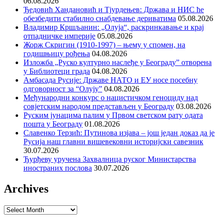
06.08.2026
Ђедовић Хандановић и Тјурдењев: Држава и НИС ће
обезбедити стабилно снабдевање дериватима
05.08.2026
Владимир Кршљанин: „Олуја“, раскринкавање и крај
отпадничке империје
05.08.2026
Жорж Скригин (1910-1997) – њему у спомен, на
годишњицу рођења
04.08.2026
Изложба „Руско културно наслеђе у Београду” отворена
у Библиотеци града
04.08.2026
Амбасада Русије: Државе НАТО и ЕУ носе посебну
одговорност за “Олују”
04.08.2026
Међународни конкурс о нацистичком геноциду над
совјетским народом представљен у Београду
03.08.2026
Руским јунацима палим у Првом светском рату одата
пошта у Београду
01.08.2026
Славенко Терзић: Путинова изјава – још један доказ да је
Русија наш главни вишевековни историјски савезник
30.07.2026
Ђурђеву уручена Захвалница руског Министарства
иностраних послова
30.07.2026
Archives
Archives