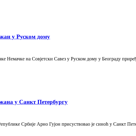
жан у Руском дому
е Немачке на Совјетски Савез у Руском дому у Београду приређе
жана у Санкт Петербургу
Републике Србије Арно Гујон присуствовао је синоћ у Санкт Пе