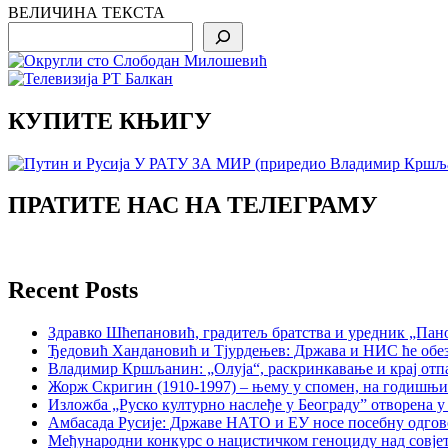
ВЕЛИЧИНА ТЕКСТА
Search
КУПИТЕ КЊИГУ
ПРАТИТЕ НАС НА ТЕЛЕГРАМУ
Recent Posts
Здравко Шћепановић, градитељ братства и уредник „Пано
Ђедовић Хандановић и Тјурдењев: Држава и НИС ће обе
Владимир Кршљанин: „Олуја“, раскринкавање и крај отп
Жорж Скригин (1910-1997) – њему у спомен, на годишњ
Изложба „Руско културно наслеђе у Београду” отворена у
Амбасада Русије: Државе НАТО и ЕУ носе посебну одгов
Међународни конкурс о нацистичком геноциду над совје