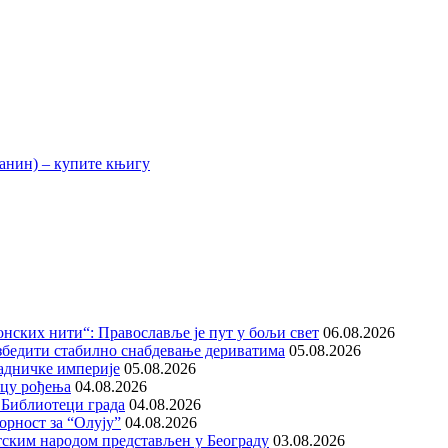
нских нити“: Православље је пут у бољи свет
06.08.2026
збедити стабилно снабдевање дериватима
05.08.2026
адничке империје
05.08.2026
ицу рођења
04.08.2026
 Библиотеци града
04.08.2026
орност за “Олују”
04.08.2026
тским народом представљен у Београду
03.08.2026