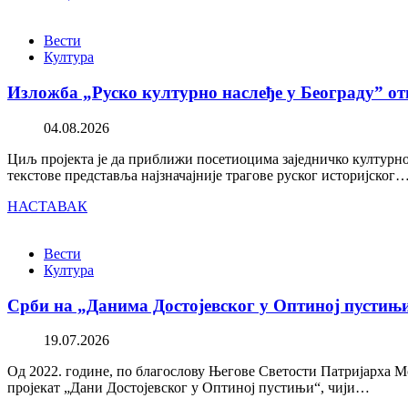
Вести
Култура
Изложба „Руско културно наслеђе у Београду” от
04.08.2026
Циљ пројекта је да приближи посетиоцима заједничко културно 
текстове представља најзначајније трагове руског историјског
НАСТАВАК
Вести
Култура
Срби на „Данима Достојевског у Оптиној пустињ
19.07.2026
Од 2022. године, по благослову Његове Светости Патријарха М
пројекат „Дани Достојевског у Оптиној пустињи“, чији…