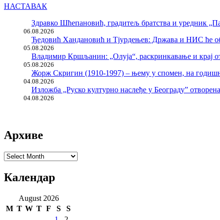
НАСТАВАК
Здравко Шћепановић, градитељ братства и уредник „Па
06.08.2026
Ђедовић Хандановић и Тјурдењев: Држава и НИС ће о
05.08.2026
Владимир Кршљанин: „Олуја“, раскринкавање и крај о
05.08.2026
Жорж Скригин (1910-1997) – њему у спомен, на годи
04.08.2026
Изложба „Руско културно наслеђе у Београду” отворен
04.08.2026
Архиве
Архиве
Календар
August 2026
M
T
W
T
F
S
S
1
2