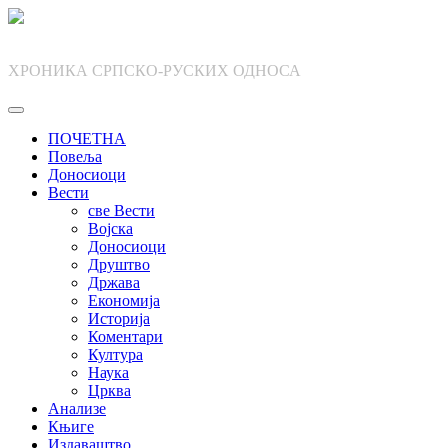
Skip
to
content
ХРОНИКА СРПСКО-РУСКИХ ОДНОСА
ПОЧЕТНА
Повеља
Доносиоци
Вести
све Вести
Војска
Доносиоци
Друштво
Држава
Економија
Историја
Коментари
Култура
Наука
Црква
Анализе
Књиге
Издаваштво