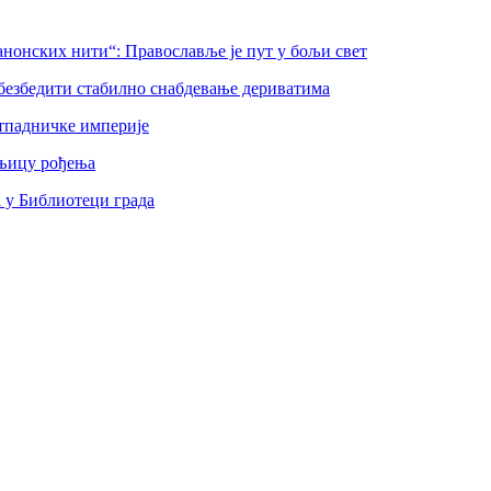
нонских нити“: Православље је пут у бољи свет
безбедити стабилно снабдевање дериватима
тпадничке империје
шњицу рођења
а у Библиотеци града