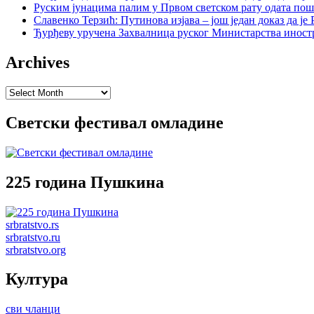
Руским јунацима палим у Првом светском рату одата пош
Славенко Терзић: Путинова изјава – још један доказ да ј
Ђурђеву уручена Захвалница руског Министарства иност
Archives
Archives
Светски фестивал омладине
225 година Пушкина
srbratstvo.rs
srbratstvo.ru
srbratstvo.org
Култура
сви чланци