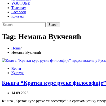
YOUTUBE
Телеграм
Facebook
Контакт
Search
for:
Tag:
Немања Вукчевић
Home
Немања Вукчевић
Вести
Култура
Књига “Кратки курс руске философије”
14.09.2023
Књига „Кратак курс руске философије“ на српском језику предст