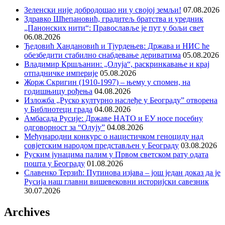
Зеленски није добродошао ни у својој земљи!
07.08.2026
Здравко Шћепановић, градитељ братства и уредник
„Панонских нити“: Православље је пут у бољи свет
06.08.2026
Ђедовић Хандановић и Тјурдењев: Држава и НИС ће
обезбедити стабилно снабдевање дериватима
05.08.2026
Владимир Кршљанин: „Олуја“, раскринкавање и крај
отпадничке империје
05.08.2026
Жорж Скригин (1910-1997) – њему у спомен, на
годишњицу рођења
04.08.2026
Изложба „Руско културно наслеђе у Београду” отворена
у Библиотеци града
04.08.2026
Амбасада Русије: Државе НАТО и ЕУ носе посебну
одговорност за “Олују”
04.08.2026
Међународни конкурс о нацистичком геноциду над
совјетским народом представљен у Београду
03.08.2026
Руским јунацима палим у Првом светском рату одата
пошта у Београду
01.08.2026
Славенко Терзић: Путинова изјава – још један доказ да је
Русија наш главни вишевековни историјски савезник
30.07.2026
Archives