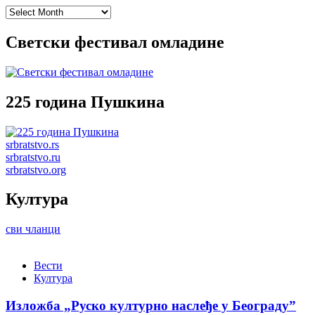
Archives
Светски фестивал омладине
225 година Пушкина
srbratstvo.rs
srbratstvo.ru
srbratstvo.org
Култура
сви чланци
Вести
Култура
Изложба „Руско културно наслеђе у Београду”