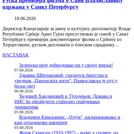
Руска премијера филма о Сави Владиславићу
одржана у Санкт Петербургу
18.06.2026
Директор Канцеларије за јавну и културну дипломатију Владе
Републике Србије Арно Гујон присуствовао је синоћ у Санкт
Петербургу премијери документарног филма о Србину из
Херцеговине, руском дипломати и блиском сараднику…
НАСТАВАК
Зеленски није добродошао ни у својој земљи!
07.08.2026
Здравко Шћепановић, градитељ братства и
уредник „Панонских нити“: Православље је пут у
бољи свет
06.08.2026
Ђедовић Хандановић и Тјурдењев: Држава и
НИС ће обезбедити стабилно снабдевање
дериватима
05.08.2026
Владимир Кршљанин: „Олуја“, раскринкавање и
крај отпадничке империје
05.08.2026
Жорж Скригин (1910-1997) – њему у спомен, на