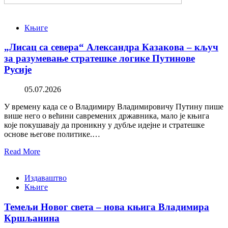
Књиге
„Лисац са севера“ Александра Казакова – кључ
за разумевање стратешке логике Путинове
Русије
05.07.2026
У времену када се о Владимиру Владимировичу Путину пише
више него о већини савремених државника, мало је књига
које покушавају да проникну у дубље идејне и стратешке
основе његове политике.…
Read More
Издаваштво
Књиге
Темељи Новог света – нова књига Владимира
Кршљанина