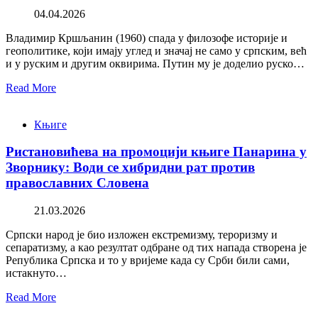
04.04.2026
Владимир Кршљанин (1960) спада у филозофе историје и
геополитике, који имају углед и значај не само у српским, већ
и у руским и другим оквирима. Путин му је доделио руско…
Read More
Књиге
Ристановићева на промоцији књиге Панарина у
Зворнику: Води се хибридни рат против
православних Словена
21.03.2026
Српски народ је био изложен екстремизму, тероризму и
сепаратизму, а као резултат одбране од тих напада створена је
Република Српска и то у вријеме када су Срби били сами,
истакнуто…
Read More