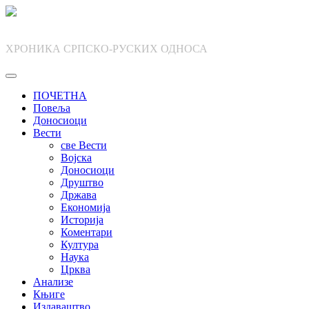
Skip
to
content
ХРОНИКА СРПСКО-РУСКИХ ОДНОСА
ПОЧЕТНА
Повеља
Доносиоци
Вести
све Вести
Војска
Доносиоци
Друштво
Држава
Економија
Историја
Коментари
Култура
Наука
Црква
Анализе
Књиге
Издаваштво