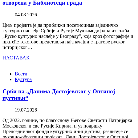
отворена у Библиотеци града
04.08.2026
Циљ пројекта је да приближи посетиоцима заједничко
културно наслеђе Србије и Русије Мултимедијална изложба
„Руско културно наслеђе у Београду”, која кроз фотографије и
пратеће текстове представља најзначајније трагове руског
историјског…
НАСТАВАК
Вести
Култура
Срби на „Данима Достојевског у Оптиној
пустињи“
19.07.2026
Од 2022. године, по благослову Његове Светости Патријарха
Московског и све Русије Кирила, и уз подршку
Председничког фонда културних иницијатива, реализује се
духовно-образовни пројекат „Дани Достојевског у Оптиној