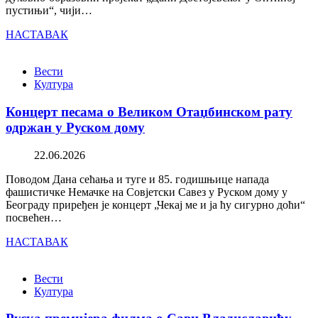
пустињи“, чији…
НАСТАВАК
Вести
Култура
Концерт песама о Великом Отаџбинском рату
одржан у Руском дому
22.06.2026
Поводом Дана сећања и туге и 85. годишњице напада
фашистичке Немачке на Совјетски Савез у Руском дому у
Београду приређен је концерт „Чекај ме и ја ћу сигурно доћи“
посвећен…
НАСТАВАК
Вести
Култура