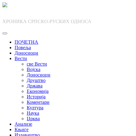
Skip
to
content
ХРОНИКА СРПСКО-РУСКИХ ОДНОСА
ПОЧЕТНА
Повеља
Доносиоци
Вести
све Вести
Војска
Доносиоци
Друштво
Држава
Економија
Историја
Коментари
Култура
Наука
Црква
Анализе
Књиге
Издаваштво