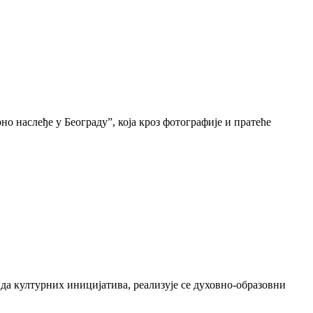
о наслеђе у Београду”, која кроз фотографије и пратеће
да културних иницијатива, реализује се духовно-образовни