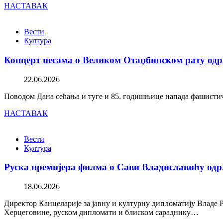
НАСТАВАК
Вести
Култура
Концерт песама о Великом Отаџбинском рату одр
22.06.2026
Поводом Дана сећања и туге и 85. годишњице напада фашистичк
НАСТАВАК
Вести
Култура
Руска премијера филма о Сави Владиславићу одр
18.06.2026
Директор Канцеларије за јавну и културну дипломатију Владе 
Херцеговине, руском дипломати и блиском сараднику…