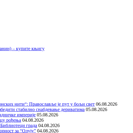
нских нити“: Православље је пут у бољи свет
06.08.2026
збедити стабилно снабдевање дериватима
05.08.2026
адничке империје
05.08.2026
ицу рођења
04.08.2026
 Библиотеци града
04.08.2026
орност за “Олују”
04.08.2026