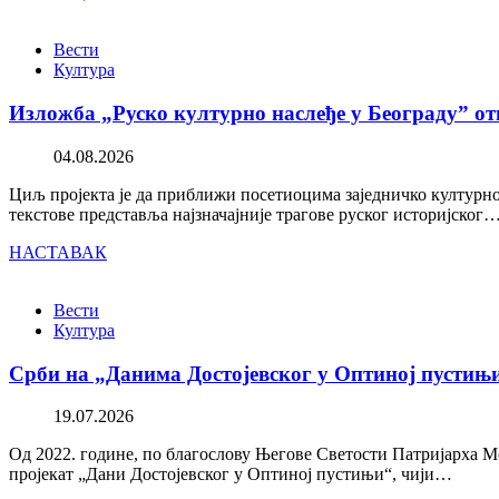
Вести
Култура
Изложба „Руско културно наслеђе у Београду” от
04.08.2026
Циљ пројекта је да приближи посетиоцима заједничко културно 
текстове представља најзначајније трагове руског историјског
НАСТАВАК
Вести
Култура
Срби на „Данима Достојевског у Оптиној пустињ
19.07.2026
Од 2022. године, по благослову Његове Светости Патријарха М
пројекат „Дани Достојевског у Оптиној пустињи“, чији…