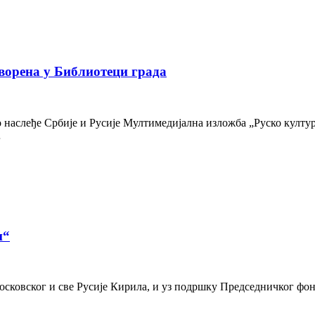
ворена у Библиотеци града
наслеђе Србије и Русије Мултимедијална изложба „Руско културн
…
и“
осковског и све Русије Кирила, и уз подршку Председничког фон