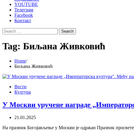
YOUTUBE
Телеграм
Facebook
Контакт
Search
for:
Tag:
Биљана Живковић
Home
Биљана Живковић
Вести
Култура
У Москви уручене награде „Императорс
21.01.2025
На празник Богојављење у Москви је одржан Празник просвете,