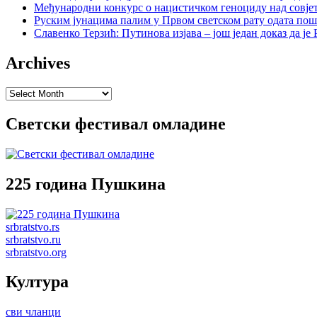
Међународни конкурс о нацистичком геноциду над совје
Руским јунацима палим у Првом светском рату одата пош
Славенко Терзић: Путинова изјава – још један доказ да ј
Archives
Archives
Светски фестивал омладине
225 година Пушкина
srbratstvo.rs
srbratstvo.ru
srbratstvo.org
Култура
сви чланци