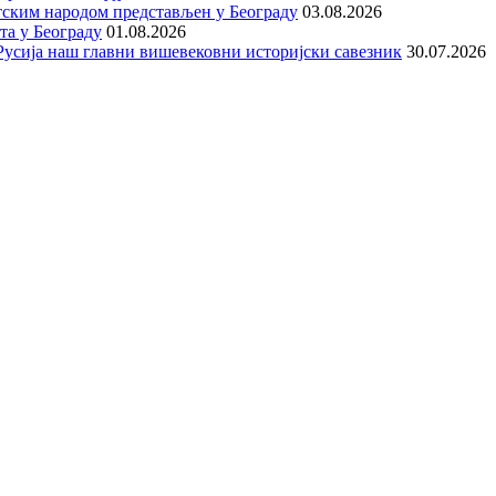
тским народом представљен у Београду
03.08.2026
та у Београду
01.08.2026
е Русија наш главни вишевековни историјски савезник
30.07.2026