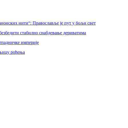
нонских нити“: Православље је пут у бољи свет
безбедити стабилно снабдевање дериватима
тпадничке империје
шњицу рођења