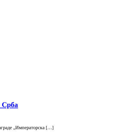
 Срба
награде „Императорска […]