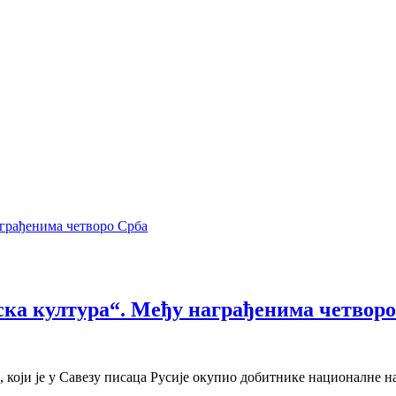
ка култура“. Међу награђенима четворо
 који је у Савезу писаца Русије окупио добитнике националне 