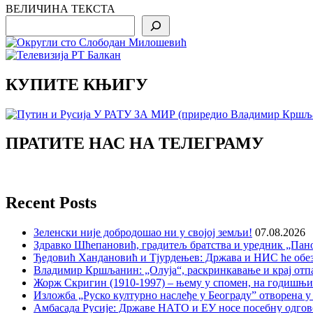
ВЕЛИЧИНА ТЕКСТА
Search
КУПИТЕ КЊИГУ
ПРАТИТЕ НАС НА ТЕЛЕГРАМУ
Recent Posts
Зеленски није добродошао ни у својој земљи!
07.08.2026
Здравко Шћепановић, градитељ братства и уредник „Пано
Ђедовић Хандановић и Тјурдењев: Држава и НИС ће обе
Владимир Кршљанин: „Олуја“, раскринкавање и крај отп
Жорж Скригин (1910-1997) – њему у спомен, на годишњ
Изложба „Руско културно наслеђе у Београду” отворена у
Амбасада Русије: Државе НАТО и ЕУ носе посебну одгов