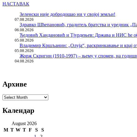
НАСТАВАК
Зеленски није добродошао ни у својој земљи!
07.08.2026
Здравко Шћепановић, градитељ братства и уредник „Па
06.08.2026
Ђедовић Хандановић и Тјурдењев: Држава и НИС ће о
05.08.2026
Владимир Кршљанин: „Олуја“, раскринкавање и крај о
05.08.2026
Жорж Скригин (1910-1997) – њему у спомен, на годи
04.08.2026
Архиве
Архиве
Календар
August 2026
M
T
W
T
F
S
S
1
2