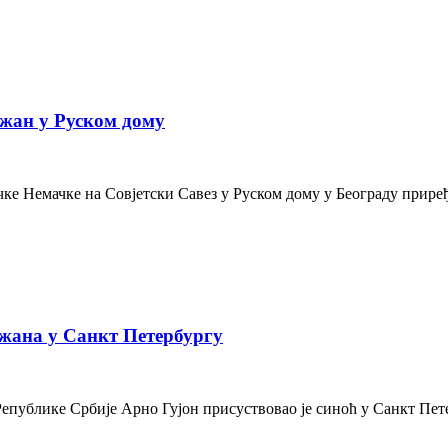
жан у Руском дому
е Немачке на Совјетски Савез у Руском дому у Београду приређе
жана у Санкт Петербургу
Републике Србије Арно Гујон присуствовао је синоћ у Санкт Пе