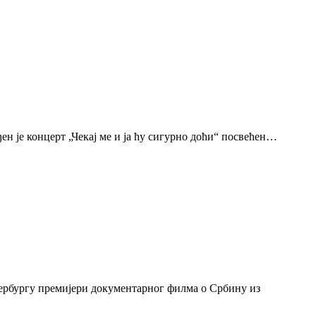
н је концерт „Чекај ме и ја ћу сигурно доћи“ посвећен…
тербургу премијери документарног филма о Србину из