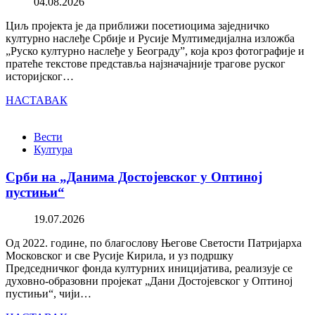
04.08.2026
Циљ пројекта је да приближи посетиоцима заједничко
културно наслеђе Србије и Русије Мултимедијална изложба
„Руско културно наслеђе у Београду”, која кроз фотографије и
пратеће текстове представља најзначајније трагове руског
историјског…
НАСТАВАК
Вести
Култура
Срби на „Данима Достојевског у Оптиној
пустињи“
19.07.2026
Од 2022. године, по благослову Његове Светости Патријарха
Московског и све Русије Кирила, и уз подршку
Председничког фонда културних иницијатива, реализује се
духовно-образовни пројекат „Дани Достојевског у Оптиној
пустињи“, чији…