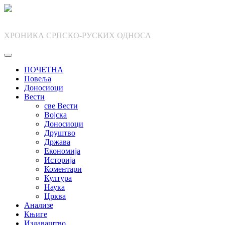
Skip
to
content
ХРОНИКА СРПСКО-РУСКИХ ОДНОСА
ПОЧЕТНА
Повеља
Доносиоци
Вести
све Вести
Војска
Доносиоци
Друштво
Држава
Економија
Историја
Коментари
Култура
Наука
Црква
Анализе
Књиге
Издаваштво