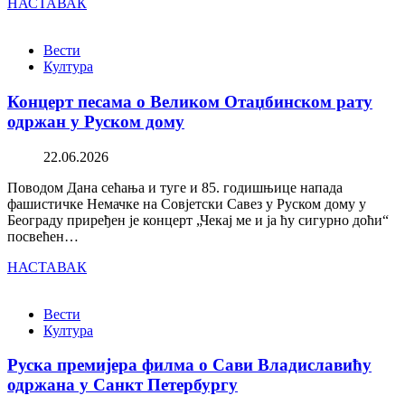
НАСТАВАК
Вести
Култура
Концерт песама о Великом Отаџбинском рату
одржан у Руском дому
22.06.2026
Поводом Дана сећања и туге и 85. годишњице напада
фашистичке Немачке на Совјетски Савез у Руском дому у
Београду приређен је концерт „Чекај ме и ја ћу сигурно доћи“
посвећен…
НАСТАВАК
Вести
Култура
Руска премијера филма о Сави Владиславићу
одржана у Санкт Петербургу