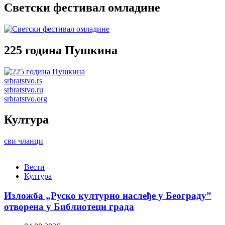
Светски фестивал омладине
225 година Пушкина
srbratstvo.rs
srbratstvo.ru
srbratstvo.org
Култура
сви чланци
Вести
Култура
Изложба „Руско културно наслеђе у Београду”
отворена у Библиотеци града