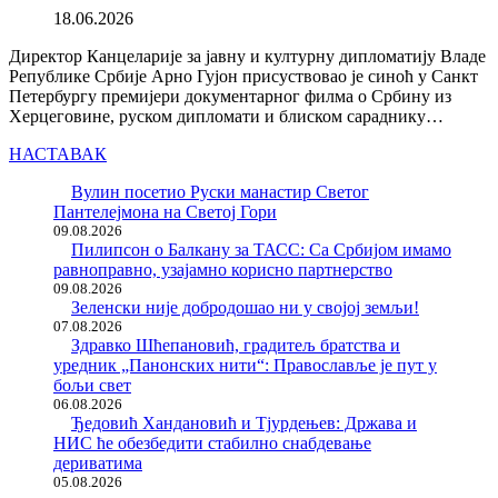
18.06.2026
Директор Канцеларије за јавну и културну дипломатију Владе
Републике Србије Арно Гујон присуствовао је синоћ у Санкт
Петербургу премијери документарног филма о Србину из
Херцеговине, руском дипломати и блиском сараднику…
НАСТАВАК
Вулин посетио Руски манастир Светог
Пантелејмона на Светој Гори
09.08.2026
Пилипсон о Балкану за ТАСС: Са Србијом имамо
равноправно, узајамно корисно партнерство
09.08.2026
Зеленски није добродошао ни у својој земљи!
07.08.2026
Здравко Шћепановић, градитељ братства и
уредник „Панонских нити“: Православље је пут у
бољи свет
06.08.2026
Ђедовић Хандановић и Тјурдењев: Држава и
НИС ће обезбедити стабилно снабдевање
дериватима
05.08.2026