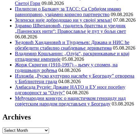
Светој Гори
09.08.2026
Пилипсон о Балкану за ТАСС: Са Србијом имамо
равноправно, узајамно корисно партнерство
09.08.2026
Зеленски није добродошао ни у својој земљи!
07.08.2026
Здравко Шћепановић, градитељ братства и уредник
„Панонских нити“: Православље је пут у бољи свет
06.08.2026
Ђедовић Хандановић и Тјурдењев: Држава и НИС ће
обезбедити стабилно снабдевање дериватима
05.08.2026
Владимир Кршљанин: „Олуја“, раскринкавање и крај
отпадничке империје
05.08.2026
Жорж Скригин (1910-1997) – њему у спомен, на
годишњицу рођења
04.08.2026
Изложба „Руско културно наслеђе у Београду” отворена
у Библиотеци града
04.08.2026
Амбасада Русије: Државе НАТО и ЕУ носе посебну
одговорност за “Олују”
04.08.2026
Међународни конкурс о нацистичком геноциду над
совјетским народом представљен у Београду
03.08.2026
Archives
Archives