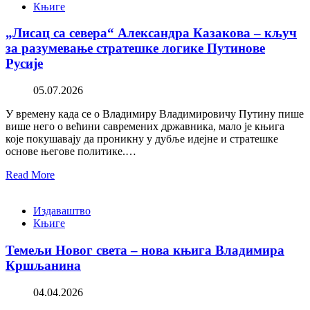
Књиге
„Лисац са севера“ Александра Казакова – кључ
за разумевање стратешке логике Путинове
Русије
05.07.2026
У времену када се о Владимиру Владимировичу Путину пише
више него о већини савремених државника, мало је књига
које покушавају да проникну у дубље идејне и стратешке
основе његове политике.…
Read More
Издаваштво
Књиге
Темељи Новог света – нова књига Владимира
Кршљанина
04.04.2026