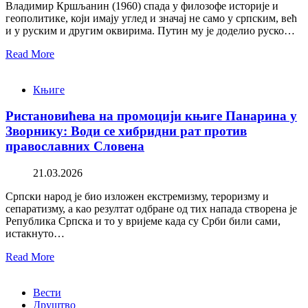
Владимир Кршљанин (1960) спада у филозофе историје и
геополитике, који имају углед и значај не само у српским, већ
и у руским и другим оквирима. Путин му је доделио руско…
Read More
Књиге
Ристановићева на промоцији књиге Панарина у
Зворнику: Води се хибридни рат против
православних Словена
21.03.2026
Српски народ је био изложен екстремизму, тероризму и
сепаратизму, а као резултат одбране од тих напада створена је
Република Српска и то у вријеме када су Срби били сами,
истакнуто…
Read More
Вести
Друштво