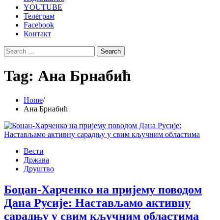
YOUTUBE
Телеграм
Facebook
Контакт
Search
for:
Tag:
Ана Брнабић
Home
Ана Брнабић
Вести
Држава
Друштво
Боцан-Харченко на пријему поводом
Дана Русије: Настављамо активну
сарадњу у свим кључним областима