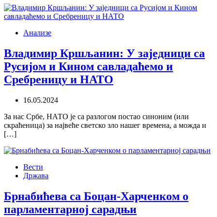
Анализе
Владимир Кршљанин: У заједници са
Русијом и Кином савладаћемо и
Сребреницу и НАТО
16.05.2024
За нас Србе, НАТО је са разлогом постао синоним (или
скраћеница) за највеће светско зло нашег времена, а можда и
[…]
Вести
Држава
Брнабићева са Боцан-Харченком о
парламентарној сарадњи