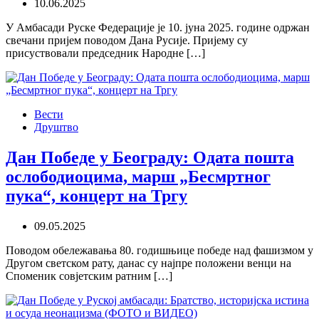
10.06.2025
У Амбасади Руске Федерације је 10. јуна 2025. године одржан
свечани пријем поводом Дана Русије. Пријему су
присуствовали председник Народне […]
Вести
Друштво
Дан Победе у Београду: Одата пошта
ослободиоцима, марш „Бесмртног
пука“, концерт на Тргу
09.05.2025
Поводом обележавања 80. годишњице победе над фашизмом у
Другом светском рату, данас су најпре положени венци на
Споменик совјетским ратним […]