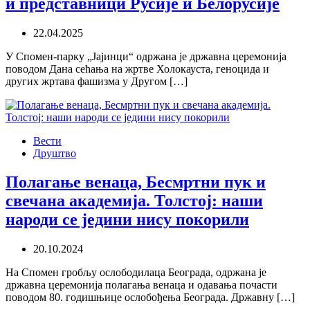
и представници Русије и Белорусије
22.04.2025
У Спомен-парку „Јајинци“ одржана је државна церемонија
поводом Дана сећања на жртве Холокауста, геноцида и
других жртава фашизма у Другом […]
Вести
Друштво
Полагање венаца, Бесмртни пук и
свечана академија. Толстој: наши
народи се једини нису покорили
20.10.2024
На Спомен гробљу ослободилаца Београда, одржана је
државна церемонија полагања венаца и одавања почасти
поводом 80. годишњице ослобођења Београда. Државну […]