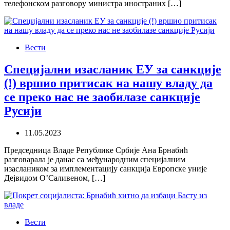
телефонском разговору министра иностраних […]
Вести
Специјални изасланик ЕУ за санкције
(!) вршио притисак на нашу владу да
се преко нас не заобилазе санкције
Русији
11.05.2023
Председница Владе Републике Србије Ана Брнабић
разговарала је данас са међународним специјалним
изаслаником за имплементацију санкција Европске уније
Дејвидом О’Саливеном, […]
Вести