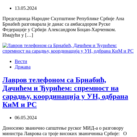
13.05.2024
Председница Народне Скупштине Републике Србије Ана
Брнабић разговарала је данас са амбасадором Руске
Федерације у Србији Александром Боцан-Харченком.
Имајући у […]
Вести
Држава
Лавров телефоном са Брнабић,
Дачићем и Ђурићем: спремност на
сарадњу, координација у УН, одбрана
КиМ и РС
06.05.2024
Доносимо званично сапштење руског МИД-а о разговору
министра Лаврова са троје високих званичника Србије: О