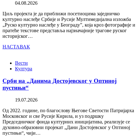
04.08.2026
Циљ пројекта је да приближи посетиоцима заједничко
културно наслеђе Србије и Русије Мултимедијална изложба
„Руско културно наслеђе у Београду”, која кроз фотографије и
пратеће текстове представља најзначајније трагове руског
историјског…
НАСТАВАК
Вести
Култура
Срби на „Данима Достојевског у Оптиној
пустињи“
19.07.2026
Од 2022. године, по благослову Његове Светости Патријарха
Московског и све Русије Кирила, и уз подршку
Председничког фонда културних иницијатива, реализује се
духовно-образовни пројекат „Дани Достојевског у Оптиној
пустињи“, чији…