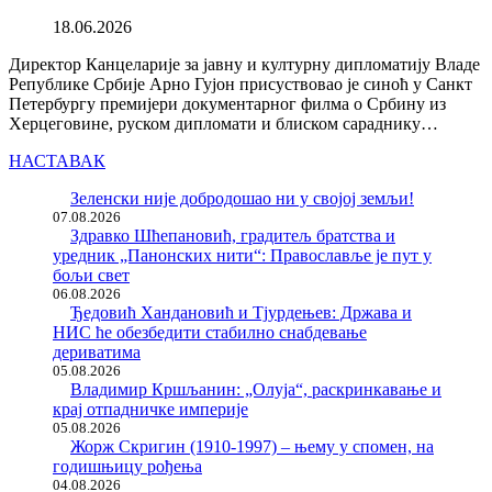
18.06.2026
Директор Канцеларије за јавну и културну дипломатију Владе
Републике Србије Арно Гујон присуствовао је синоћ у Санкт
Петербургу премијери документарног филма о Србину из
Херцеговине, руском дипломати и блиском сараднику…
НАСТАВАК
Зеленски није добродошао ни у својој земљи!
07.08.2026
Здравко Шћепановић, градитељ братства и
уредник „Панонских нити“: Православље је пут у
бољи свет
06.08.2026
Ђедовић Хандановић и Тјурдењев: Држава и
НИС ће обезбедити стабилно снабдевање
дериватима
05.08.2026
Владимир Кршљанин: „Олуја“, раскринкавање и
крај отпадничке империје
05.08.2026
Жорж Скригин (1910-1997) – њему у спомен, на
годишњицу рођења
04.08.2026