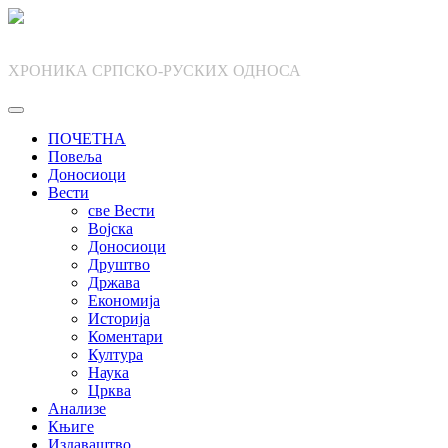
Skip
to
content
ХРОНИКА СРПСКО-РУСКИХ ОДНОСА
ПОЧЕТНА
Повеља
Доносиоци
Вести
све Вести
Војска
Доносиоци
Друштво
Држава
Економија
Историја
Коментари
Култура
Наука
Црква
Анализе
Књиге
Издаваштво