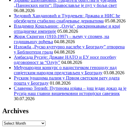
Здравко Шћепановић, градитељ братства и уредник
„Панонских нити“: Православље је пут у бољи свет
06.08.2026
Ђедовић Хандановић и Тјурдењев: Држава и НИС ће
обезбедити стабилно снабдевање дериватима
05.08.2026
Владимир Кршљанин: „Олуја“, раскринкавање и крај
отпадничке империје
05.08.2026
Жорж Скригин (1910-1997) – њему у спомен, на
годишњицу рођења
04.08.2026
Изложба „Руско културно наслеђе у Београду” отворена
у Библиотеци града
04.08.2026
Амбасада Русије: Државе НАТО и ЕУ носе посебну
одговорност за “Олују”
04.08.2026
Међународни конкурс о нацистичком геноциду над
совјетским народом представљен у Београду
03.08.2026
Руским јунацима палим у Првом светском рату одата
пошта у Београду
01.08.2026
Славенко Терзић: Путинова изјава – још један доказ да је
Русија наш главни вишевековни историјски савезник
30.07.2026
Archives
Archives