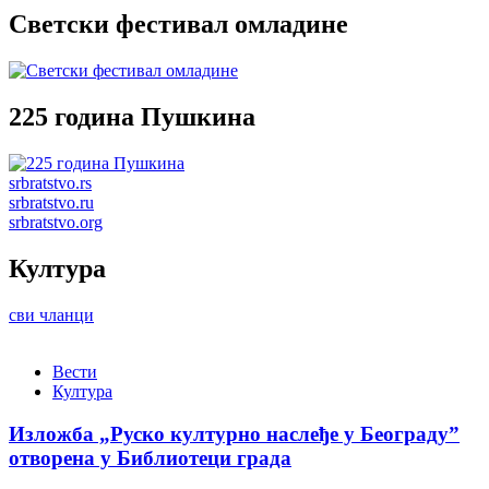
Светски фестивал омладине
225 година Пушкина
srbratstvo.rs
srbratstvo.ru
srbratstvo.org
Култура
сви чланци
Вести
Култура
Изложба „Руско културно наслеђе у Београду”
отворена у Библиотеци града