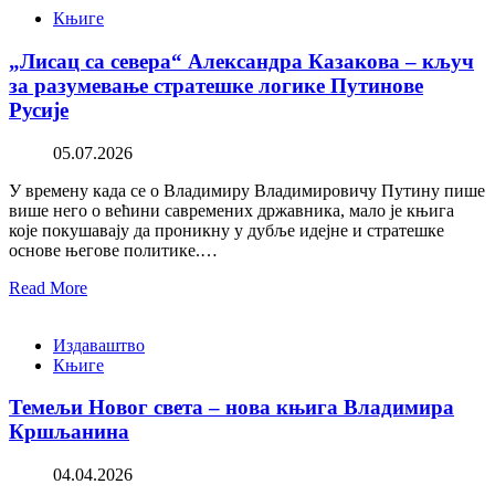
Књиге
„Лисац са севера“ Александра Казакова – кључ
за разумевање стратешке логике Путинове
Русије
05.07.2026
У времену када се о Владимиру Владимировичу Путину пише
више него о већини савремених државника, мало је књига
које покушавају да проникну у дубље идејне и стратешке
основе његове политике.…
Read More
Издаваштво
Књиге
Темељи Новог света – нова књига Владимира
Кршљанина
04.04.2026