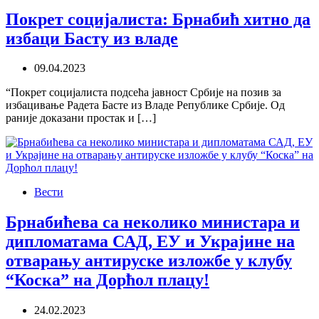
Покрет социјалиста: Брнабић хитно да
избаци Басту из владе​
09.04.2023
“Покрет социјалиста подсећа јавност Србије на позив за
избацивање Радета Басте из Владе Републике Србије. Од
раније доказани простак и […]
Вести
Брнабићева са неколико министара и
дипломатама САД, ЕУ и Украјине на
отварању антируске изложбе у клубу
“Коска” на Дорћол плацу!
24.02.2023