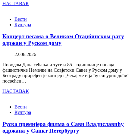
НАСТАВАК
Вести
Култура
Концерт песама о Великом Отаџбинском рату
одржан у Руском дому
22.06.2026
Поводом Дана сећања и туге и 85. годишњице напада
фашистичке Немачке на Совјетски Савез у Руском дому у
Београду приређен је концерт „Чекај ме и ја ћу сигурно доћи“
посвећен…
НАСТАВАК
Вести
Култура
Руска премијера филма о Сави Владиславићу
одржана у Санкт Петербургу