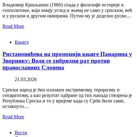
Владимир Кршљанин (1960) спада у филозофе историје и
геополитике, који имају углед и значај не само у српским, већ
и у руским и другим оквирима. Путин му је доделио руско…
Read More
Књиге
Ристановићева на промоцији књиге Панарина у
Зворнику: Води се хибридни рат против
православних Словена
21.03.2026
Српски народ је био изложен екстремизму, тероризму и
сепаратизму, а као резултат одбране од тих напада створена је
Република Српска и то у вријеме када су Срби били сами,
истакнуто…
Read More
Вести