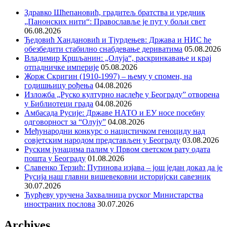
Здравко Шћепановић, градитељ братства и уредник
„Панонских нити“: Православље је пут у бољи свет
06.08.2026
Ђедовић Хандановић и Тјурдењев: Држава и НИС ће
обезбедити стабилно снабдевање дериватима
05.08.2026
Владимир Кршљанин: „Олуја“, раскринкавање и крај
отпадничке империје
05.08.2026
Жорж Скригин (1910-1997) – њему у спомен, на
годишњицу рођења
04.08.2026
Изложба „Руско културно наслеђе у Београду” отворена
у Библиотеци града
04.08.2026
Амбасада Русије: Државе НАТО и ЕУ носе посебну
одговорност за “Олују”
04.08.2026
Међународни конкурс о нацистичком геноциду над
совјетским народом представљен у Београду
03.08.2026
Руским јунацима палим у Првом светском рату одата
пошта у Београду
01.08.2026
Славенко Терзић: Путинова изјава – још један доказ да је
Русија наш главни вишевековни историјски савезник
30.07.2026
Ђурђеву уручена Захвалница руског Министарства
иностраних послова
30.07.2026
Archives