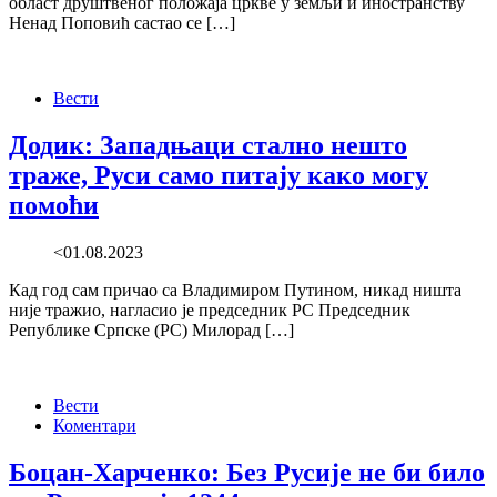
област друштвеног положаја цркве у земљи и иностранству
Ненад Поповић састао се […]
Вести
Додик: Западњаци стално нешто
траже, Руси само питају како могу
помоћи
<01.08.2023
Кад год сам причао са Владимиром Путином, никад ништа
није тражио, нагласио је председник РС Председник
Републике Српске (РС) Милорад […]
Вести
Коментари
Боцан-Харченко: Без Русије не би било