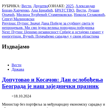
РУБРИКА:
Вести
,
Друштво
ОЗНАКЕ:
2025
,
Александар
Боцан-Харченко
,
Ана Брнабић
,
БРАТСТВО
,
Вести
,
Душан
Опачић
,
Милица Ђурђевић Стаменковски
,
Никола Селаковић
,
Сергеј Малиновски
Post
Previous:
Путин: Значај Дана Победе за судбину света је
непроцењив. Ми смо једна велика породица победника
navigation
Next:
Путин: Ценимо независност Србије и остајемо гарант у
енергетици. Вучић: Појачаћемо сарадњу у свим областима
Издвајамо
Вести
Држава
Допутовао и Косачов: Дан ослобођења
Београда је наш заједнички празник
<18.10.2024
Министар без портфеља за међународну економску сарадњу и