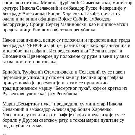
социјална питања Милица Ђурђевић Стаменковски, министар
културе Никола Селаковић и амбасадор Руске Федерације у
Београду Александар Боцан-Харченко. Tакође, почаст су
одали и највиши официри Војске Србије, амбасадор
Белорусије у Србији Сергеј Малиновски, као и дипломатски
представници бивших совјетских република.
Након званичника, венце су положили и представници града
Београда, СУБНОР-а Србије, разних борачких организација и
многобројни грађани. Испред споменика “Вечна ватра” и
Споменика Црвеноармејцу положене су руже и венци у знак
захвалности и поштовања.
Брнабић, Ђурђевић Стаменковски и Селаковић су се након
церемоније уписали у спомен-књигу. Велики број грађана
присуствовао је церемонији и затим се придружио
традиционалном маршу “Бесмртног пука”, који се кретао из
Рузвелтове улице ка Тргу Републике.
Марш „Бесмртног пука“ предводили су министар Никола
Селаковић и амбасадор Александар Боцан-Харченко.
Учесници су носили фотографије својих предака који су се
борили у Другом светском рату, а током марша пуштане су
родољубиве песме.