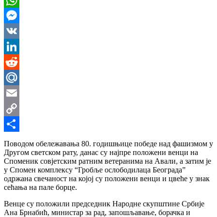
WhatsApp
Messenger
VK
LinkedIn
Reddit
Mail.Ru
Email
Copy
Link
Share
Поводом обележавања 80. годишњице победе над фашизмом у
Другом светском рату, данас су најпре положени венци на
Споменик совјетским ратним ветеранима на Авали, а затим је
у Спомен комплексу “Гробље ослободилаца Београда”
одржана свечаност на којој су положени венци и цвеће у знак
сећања на пале борце.
Венце су положили председник Народне скупштине Србије
Ана Брнабић, министар за рад, запошљавање, борачка и