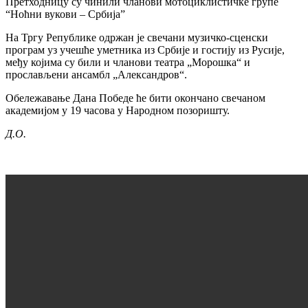
Претходницу су чинили чланови мотоциклистичке групе
“Ноћни вукови – Србија”
На Тргу Републике одржан је свечани музичко-сценски
програм уз учешће уметника из Србије и гостију из Русије,
међу којима су били и чланови театра „Морошка“ и
прослављени ансамбл „Александров“.
Обележавање Дана Победе ће бити окончано свечаном
академијом у 19 часова у Народном позоришту.
Д.О.