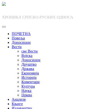
Skip
to
content
ХРОНИКА СРПСКО-РУСКИХ ОДНОСА
ПОЧЕТНА
Повеља
Доносиоци
Вести
све Вести
Војска
Доносиоци
Друштво
Држава
Економија
Историја
Коментари
Култура
Наука
Црква
Анализе
Књиге
Издаваштво