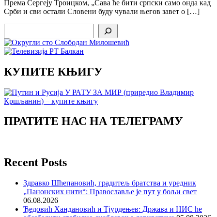
Према Сергеју Троицком, „Сава ће бити српски само онда кад
Срби и сви остали Словени буду чували његов завет о […]
Search
КУПИТЕ КЊИГУ
ПРАТИТЕ НАС НА ТЕЛЕГРАМУ
Recent Posts
Здравко Шћепановић, градитељ братства и уредник
„Панонских нити“: Православље је пут у бољи свет
06.08.2026
Ђедовић Хандановић и Тјурдењев: Држава и НИС ће