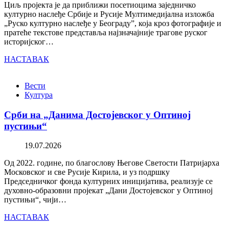
Циљ пројекта је да приближи посетиоцима заједничко
културно наслеђе Србије и Русије Мултимедијална изложба
„Руско културно наслеђе у Београду”, која кроз фотографије и
пратеће текстове представља најзначајније трагове руског
историјског…
НАСТАВАК
Вести
Култура
Срби на „Данима Достојевског у Оптиној
пустињи“
19.07.2026
Од 2022. године, по благослову Његове Светости Патријарха
Московског и све Русије Кирила, и уз подршку
Председничког фонда културних иницијатива, реализује се
духовно-образовни пројекат „Дани Достојевског у Оптиној
пустињи“, чији…
НАСТАВАК