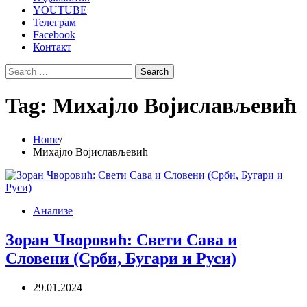
YOUTUBE
Телеграм
Facebook
Контакт
Search
for:
Tag:
Михајло Војислављевић
Home
Михајло Војислављевић
Анализе
Зоран Чворовић: Свети Сава и
Словени (Срби, Бугари и Руси)
29.01.2024