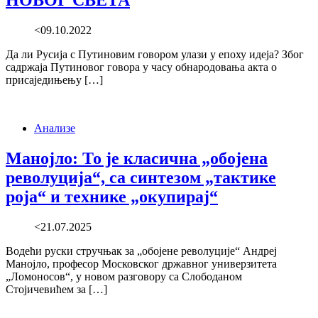
НОВОГ СВЕТА
<09.10.2022
Да ли Русија с Путиновим говором улази у епоху идеја? Због
садржаја Путиновог говора у часу обнародовања акта о
присаједињењу […]
Анализе
Манојло: То је класична „обојена
револуција“, са синтезом „тактике
роја“ и технике „окупирај“
<21.07.2025
Водећи руски стручњак за „обојене револуције“ Андреј
Манојло, професор Московског државног универзитета
„Ломоносов“, у новом разговору са Слободаном
Стојичевићем за […]