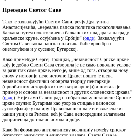
Преседан Светог Саве
Тако је захваљујући Светом Сави, речју Драгутина
Анастасијевића, „нереална папска политика покатоличавања
Балкана путем покатоличења балканских владара за награду
краљевске круне, осујећена у Србији” (
овде
). Захваљујући
Светом Сави таква папска политика биће врло брзо
онемогућена и у суседној Бугарској.
Како примећује Сергеј Троицки, „независност Српске цркве
коју је добио Свети Сава створила је не само повољне услове
за развитак саме цркве, него је, више од тога, отворила нову
епоху у историји целе источне Цркве; пошто је њена
независност фактички оповргла теорију пентархије
(првобитних историјских пет патријаршија) и постала је
пример и основа за независност и других словенских цркава”
(
овде
). Није само Савин рад на образовању независне Српске
цркве служио Бугарима као узор за стицање канонске
аутокефалије у оквиру Православне цркве и извлачење из
канџи уније са Римом, већ је Сава непосредним залагањем
допринео да до таквог исхода и дође.
Како би формирао антилатинску коалицију између српског,
бугарског, никејског и епирског владара, Свети Сава је