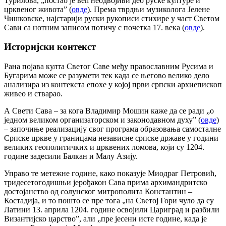
Турилова, „постао је већ неодвојиви део руске културе и
црквеног живота” (
овде
). Према тврдњи музиколога Јелене
Чишковске, најстарији руски рукописи стихире у част Светом
Сави са нотним записом потичу с почетка 17. века (
овде
).
Историјски контекст
Рана појава култа Светог Саве међу православним Русима и
Бугарима може се разумети тек када се његово велико дело
анализира из контекста епохе у којој први српски архиепископ
живео и стварао.
А Свети Сава – за кога Владимир Мошин каже да се ради „о
једном великом организаторском и законодавном духу” (
овде
)
– започиње реализацију свог програма образовања самосталне
Српске цркве у границама независне српске државе у години
великих геополитичких и црквених ломова, који су 1204.
године задесили Балкан и Малу Азију.
Управо те метежне године, како показује Миодраг Петровић,
тридесетогодишњи јерођакон Сава прима архимандритско
достојанство од солунског митрополита Константин –
Костадија, и то пошто се пре тога „на Светој Гори чуло да су
Латини 13. априла 1204. године освојили Цариград и разбили
Византијско царство”, али „пре јесени исте године, када је