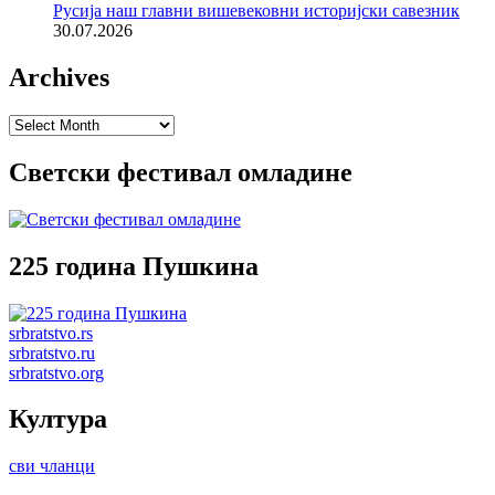
Русија наш главни вишевековни историјски савезник
30.07.2026
Archives
Archives
Светски фестивал омладине
225 година Пушкина
srbratstvo.rs
srbratstvo.ru
srbratstvo.org
Култура
сви чланци