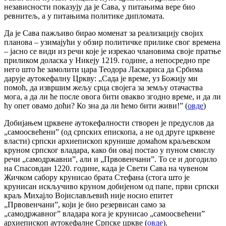
независности показују да је Сава, у питањима вере био
ревнитељ, а у питањима политике дипломата.
Да је Сава пажљиво бирао моменат за реализацију својих
планова – узимајући у обзир политичке прилике свог времена
– јасно се види из речи које је изрекао члановима своје пратње
приликом доласка у Никеју 1219. године, а непосредно пре
него што ће замолити цара Теодора Ласкариса да Србима
дарује аутокефалну Цркву: „Сада је време, уз Божију ми
помоћ, да извршим жељу срца својега за земљу отачаства
мога, а да ли ће после овога бити овакво згодно време, и да ли
ћу опет овамо доћи? Ко зна да ли ћемо бити живи!” (
овде
)
Добијањем црквене аутокефалности створен је предуслов да
„самоосвећени” (од српских епископа, а не од друге црквене
власти) српски архиепископ крунише домаћом краљевском
круном српског владара, како би овај постао у пуном смислу
речи „самодржавни”, али и „Првовенчани”. То се и догодило
на Спасовдан 1220. године, када је Свети Сава на чувеном
Жичком сабору крунисао брата Стефана (стога што је
крунисан искључиво круном добијеном од папе, први српски
краљ Михајло Војислављевић није носио епитет
„Првовенчани”, који је био резервисан само за
„самодржавног” владара кога је крунисао „самоосвећени”
архиепископ аутокефалне Српске цркве (
овде
).