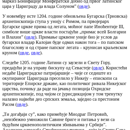
маркиз Бонифације Монфератски добио од првог латинског
цара у Цариграду да влада Солуном” (
овде
).
У новембру исте 1204. године обновљена Бугарска (Трновска)
архиепископија ступа у унију с Римом, па првојерарх
Бугарске цркве прима од легата, моћног папе Иноћентије III,
симболе више цркве власти постајући „примас всей Болгарии
и Влахии” (
овде
). Примање црквене уније био је услов да
бугарски владар Калојан буде одмах након тога – по папском
благослову и од стране папског легата – крунисан краљевском
круном (
овде
,
овде
).
Следеће 1205. године Латини су заузели и Свету Гору,
предајући је на управу бискупу од Севастеје (
овде
). Користећи
недаће Цариградске патријаршије – чије се седиште из
окупираног Цариграда преселило у Никеју – епископи са
територије Епирске државе, као политичког ривала Никејског
царства, почињу да раде на јачању позиција Охридске
архиепископије, под чијом се јурисдикцијом у том тренутку
налазио највећи део српских земаља, заједно са престоним
Расом (
овде
).
„Ти догађаји су”, како примећује Миодраг Петровић,
„неизбежно умножили Савине бриге и питања у вези са
будућим црквенополитичким збивањима у Србији”.
Анализом одредаба
Студеничког типика
– који је Свети Сава