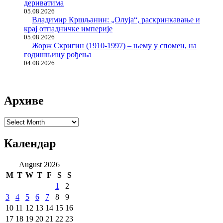
дериватима
05.08.2026
Владимир Кршљанин: „Олуја“, раскринкавање и
крај отпадничке империје
05.08.2026
Жорж Скригин (1910-1997) – њему у спомен, на
годишњицу рођења
04.08.2026
Архиве
Архиве
Календар
August 2026
M
T
W
T
F
S
S
1
2
3
4
5
6
7
8
9
10
11
12
13
14
15
16
17
18
19
20
21
22
23