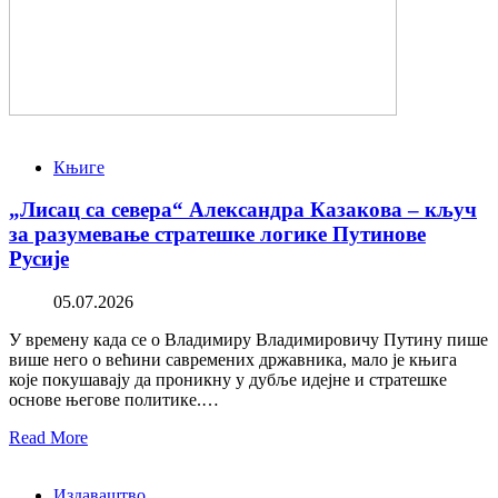
Књиге
„Лисац са севера“ Александра Казакова – кључ
за разумевање стратешке логике Путинове
Русије
05.07.2026
У времену када се о Владимиру Владимировичу Путину пише
више него о већини савремених државника, мало је књига
које покушавају да проникну у дубље идејне и стратешке
основе његове политике.…
Read More
Издаваштво