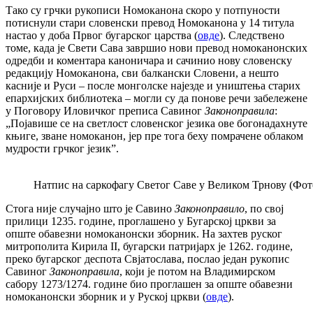
Тако су грчки рукописи Номоканона скоро у потпуности
потиснули стари словенски превод Номоканона у 14 титула
настао у доба Првог бугарског царства (
овде
). Следствено
томе, када је Свети Сава завршио нови превод номоканонских
одредби и коментара каноничара и сачинио нову словенску
редакцију Номоканона, сви балкански Словени, а нешто
касније и Руси – после монголске најезде и уништења старих
епархијских библиотека – могли су да понове речи забележене
у Поговору Иловичког преписа Савиног
Законоправила
:
„Појавише се на светлост словенског језика ове богонадахнуте
књиге, зване номоканон, јер пре тога беху помрачене облаком
мудрости грчког језик”.
Натпис на саркофагу Светог Саве у Великом Трнову (Фо
Стога није случајно што је Савино
Законоправило
, по свој
прилици 1235. године, проглашено у Бугарској цркви за
опште обавезни номоканонски зборник. На захтев руског
митрополита Кирила II, бугарски патријарх је 1262. године,
преко бугарског деспота Свјатослава, послао један рукопис
Савиног
Законоправила
, који је потом на Владимирском
сабору 1273/1274. године био проглашен за опште обавезни
номоканонски зборник и у Руској цркви (
овде
).