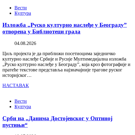
Вести
Култура
Изложба „Руско културно наслеђе у Београду”
отворена у Библиотеци града
04.08.2026
Циљ пројекта је да приближи посетиоцима заједничко
културно наслеђе Србије и Русије Мултимедијална изложба
„Руско културно наслеђе у Београду”, која кроз фотографије и
пратеће текстове представља најзначајније трагове руског
историјског…
НАСТАВАК
Вести
Култура
Срби на „Данима Достојевског у Оптиној
пустињи“