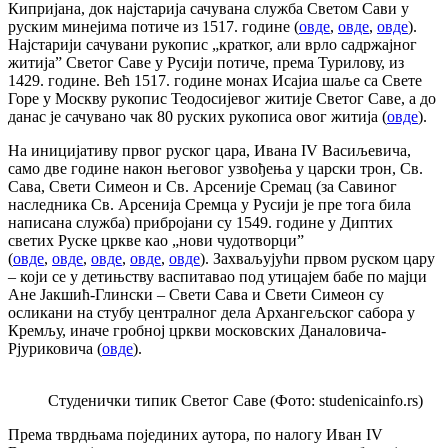
Кипријана, док најстарија сачувана служба Светом Сави у
руским минејима потиче из 1517. године (
овде
,
овде
,
овде
).
Најстарији сачувани рукопис „кратког, али врло садржајног
житија” Светог Саве у Русији потиче, према Турилову, из
1429. године. Већ 1517. године монах Исајиа шаље са Свете
Горе у Москву рукопис Теодосијевог житије Светог Саве, а до
данас је сачувано чак 80 руских рукописа овог житија (
овде
).
На иницијативу првог руског цара, Ивана IV Васиљевича,
само две године након његовог узвођења у царски трон, Св.
Сава, Свети Симеон и Св. Арсеније Сремац (за Савиног
наследника Св. Арсенија Сремца у Русији је пре тога била
написана служба) прибројани су 1549. године у Диптих
светих Руске цркве као „нови чудотворци”
(
овде
,
овде
,
овде
,
овде
,
овде
). Захваљујући првом руском цару
– који се у детињству васпитавао под утицајем бабе по мајци
Ане Јакшић-Глински – Свети Сава и Свети Симеон су
осликани на стубу централног дела Архангељског сабора у
Кремљу, иначе гробној цркви московских Даналовича-
Рјуриковича (
овде
).
Студенички типик Светог Саве (Фото: studenicainfo.rs)
Према тврдњама појединих аутора, по налогу Иван IV