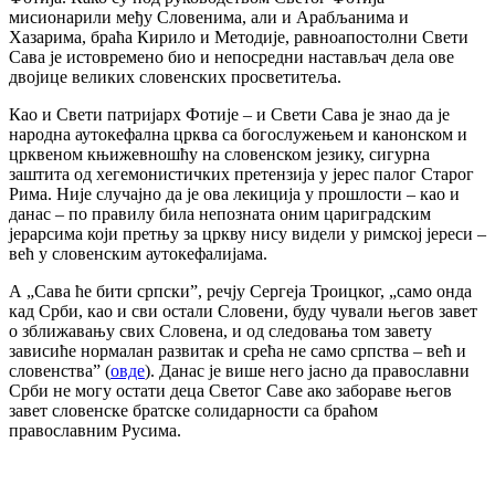
мисионарили међу Словенима, али и Арабљанима и
Хазарима, браћа Кирило и Методије, равноапостолни Свети
Сава је истовремено био и непосредни настављач дела ове
двојице великих словенских просветитеља.
Као и Свети патријарх Фотије – и Свети Сава је знао да је
народна аутокефална црква са богослужењем и канонском и
црквеном књижевношћу на словенском језику, сигурна
заштита од хегемонистичких претензија у јерес палог Старог
Рима. Није случајно да је ова лекиција у прошлости – као и
данас – по правилу била непозната оним цариградским
јерарсима који претњу за цркву нису видели у римској јереси –
већ у словенским аутокефалијама.
А „Сава ће бити српски”, речју Сергеја Троицког, „само онда
кад Срби, као и сви остали Словени, буду чували његов завет
о зближавању свих Словена, и од следовања том завету
зависиће нормалан развитак и срећа не само српства – већ и
словенства” (
овде
). Данас је више него јасно да православни
Срби не могу остати деца Светог Саве ако забораве његов
завет словенске братске солидарности са браћом
православним Русима.