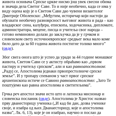
живота оснивача Српске цркве нисмо још увек свесни обима
и значаја дела Светог Саве. То и није необично, када се има у
виду оцена коју је о Светом Сави дао чувени византолог
Дмитрије Оболенски: „Међутим, историчар који настоји да
обухвати необичну разноврсност његовог живота и рада – као
владарског сина, калуђера, епископа, ходочасника, дипломате,
администратора, мецене, писца и учитеља свог народа –
готово неминовно долази до закључка да је у грчком и
словенском свету источноевропског средњег века мало коме
било дато да за 60 година живота постигне толико много”
(
овде
).
Због свега онога што је успео да уради за 44 године монашког
живота, Светом Сави се у актисту обраћамо као „првом
пастиру и учитељу српском”, али и као
равноапост
о
лн
о
м
:
„Радуј се, Апостолима једнаки првопрестолниче српске
земље”. И у тропару спеваном у част првог српског
архиепископа истиче се Савино
равноапостолство
: „Зато Те
поштујемо као равна апостолима и светитељима”.
Грчка реч апостол значи исто што и латинска мисионар и
словенска посланик (
овде
). Апостолима је Христос назвао
прву дванесторицу ученика („И кад би дан, дозва ученике
своје, и изабра од њих Дванаесторицу, које и апостолима
назва”, Лк. 6, 13), које је он изабрао, научио и послао да