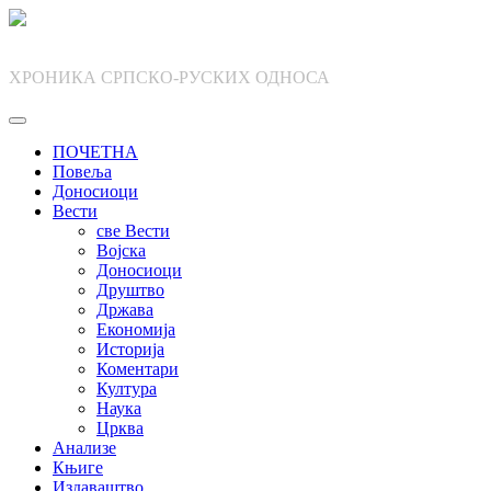
Skip
to
content
ХРОНИКА СРПСКО-РУСКИХ ОДНОСА
ПОЧЕТНА
Повеља
Доносиоци
Вести
све Вести
Војска
Доносиоци
Друштво
Држава
Економија
Историја
Коментари
Култура
Наука
Црква
Анализе
Књиге
Издаваштво