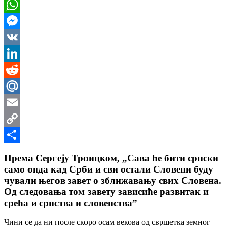
Viber
WhatsApp
Messenger
VK
LinkedIn
Reddit
Mail.Ru
Email
Copy
Link
Share
Према Сергеју Троицком, „Сава ће бити српски
само онда кад Срби и сви остали Словени буду
чували његов завет о зближавању свих Словена.
Од следовања том завету зависиће развитак и
срећа и српства и словенства”
Чини се да ни после скоро осам векова од свршетка земног