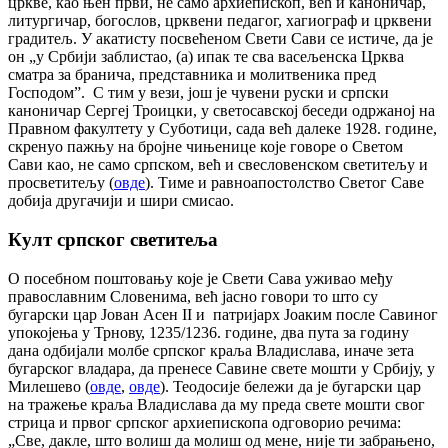
цркве, као њен први, не само архиепископ, већ и каноничар,
литургичар, богослов, црквени педагог, хагиограф и црквени
градитељ. У акатисту посвећеном Свети Сави се истиче, да је
он „у Србији заблистао, (а) ипак те сва васељенска Црква
сматра за бранича, представника и молитвеника пред
Господом”. С тим у вези, још је чувени руски и српски
каноничар Сергеј Троицки, у светосавској беседи одржаној на
Правном факултету у Суботици, сада већ далеке 1928. године,
скренуо пажњу на бројне чињенице које говоре о Светом
Сави као, не само српском, већ и свесловенском светитељу и
просветитељу (
овде
). Тиме и равноапостолство Светог Саве
добија другачији и шири смисао.
Култ српског светитеља
О посебном поштовању које је Свети Сава уживао међу
православним Словенима, већ јасно говори то што су
бугарски цар Јован Асен II и патријарх Јоаким после Савиног
упокојења у Трнову, 1235/1236. године, два пута за годину
дана одбијали молбе српског краља Владислава, иначе зета
бугарског владара, да пренесе Савине свете мошти у Србију, у
Милешево (
овде
,
овде
). Теодосије бележи да је бугарски цар
на тражење краља Владислава да му преда свете мошти свог
стрица и првог српског архиепископа одговорио речима:
„Све, дакле, што волиш да молиш од мене, није ти забрањено,