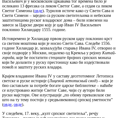
Васиљевич је у московским цркавама тог времена било је
осликано 13 фресака са ликом Светог Саве, а седам са ликом
Светог Симеона (
овде
). Турилов истиче како су Свети Сава и
Свети Симеон – заједно са руским светитељима и небеским
заштитницима руског владарског дома – били извезени на
завеси за Царске двери коју је цар Иван IV Васиљевич
поклонио Хиландару 1555. године.
Истовремено је Хиландар првом руском цару поклонио крст
са светим моштима који је носио Свети Сава. Следеће 1556.
године Хиландар је, захваљујући старању Ивана IV, отворио и
своје подворје у Москви, недалеко од Кремља у рејону
Китай-
города
, које ће постатити стециште бројних српских монаха
који ће долазити у руску престоницу како би издејствовали
помоћ и заштиту руских владара.
Крајем владавине Ивана IV у саставу десетотомног Летописа
светске и руске историје (
Лицево
й
летописн
ый
свод
) – који је
био састављен за потребе богате царске библиотеке – наћиће
се илустровано житије Светог Саве, чији су аутори били
руски мајстори. Ове илустрације „по обиму превазилазе све
што на ту тему постоји у средњовековној српској уметности”
(
овде
,
овде
).
У следећем, 17. веку, „култ српског светитеља”, речју