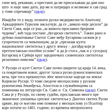
сине мој, рекавши, а престани да ме присиљаваш да дам оно
што и није лако дати, јер ме и патријарх и велможе и сав град
у томе спречавају” (
овде
).
Имајући то у виду, познати руски медијавелиста Анатолиј
Аркадијевич Турилов закључује, да се „замало није десило” да
Свети Сава, који се још „за живота прославио бројним
чудима”, већ тада постане „бугарски светитељ”. Такво рано и
дубоко поштовање Светог Саве међу Бугарима сасвим је у
супротности са чињеницом, да је „прелазак култа
националног светитеља у другу земљу – догађај који је
претпостављао посебне услове” и да је стога „чак и у суседној
Бугарској и Србији круг заједничких словенских светитеља
релативно невелик” (
овде
).
У Русији се култ Светог Саве почео ширити од краја 14. века,
са покретањем новог, другог таласа руско-јужнословенских
веза, пре тога прекинутих због монголске најезде на земље
Кијевске Русије. О томе сведоче месецослови у руским
рукописима Јеванђеља, Апостола и служабницима са
поменима на литургији Св. Саве и Св. Симеона (
овде
). Свети
Сава је у Русији, по свему судећи, прослављан много пре
званичног уношења српског светитеља у Диптих светих Руске
цркве, јер се његово име помиње у месецослову уз Псалтир
који потиче из 1401. године, из времена митрополита