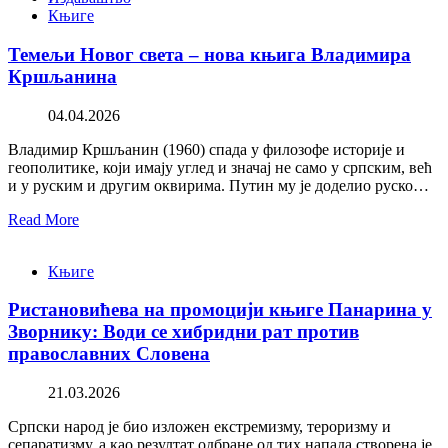
Књиге
Темељи Новог света – нова књига Владимира
Кршљанина
04.04.2026
Владимир Кршљанин (1960) спада у филозофе историје и
геополитике, који имају углед и значај не само у српским, већ
и у руским и другим оквирима. Путин му је доделио руско…
Read More
Књиге
Ристановићева на промоцији књиге Панарина у
Зворнику: Води се хибридни рат против
православних Словена
21.03.2026
Српски народ је био изложен екстремизму, тероризму и
сепаратизму, а као резултат одбране од тих напада створена је