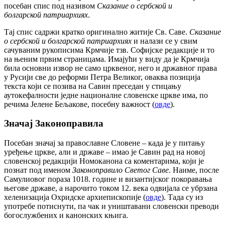
посебан спис под називом
Сказание о сербско
й
и
болгарско
й
патриархи
я
х
.
Тај спис садржи кратко оригинално житије Св. Саве.
Сказание
о сербско
й
и болгарско
й
патриархи
я
х
и налази се у свим
сачуваним рукописима Крмчије тзв. Софијске редакције и то
на њеним првим страницама. Имајући у виду да је Крмчија
била основни извор не само црквеног, него и државног права
у Русији све до реформи Петра Великог, оваква позиција
текста који се позива на Савин преседан у стицању
аутокефалности једне националне словенске цркве има, по
речима Јелене Бељакове, посебну важност (
овде
).
Значај Законоправила
Посебан значај за православне Словене – када је у питању
уређење цркве, али и државе – имао је Савин рад на новој
словенској редакцији Номоканона са коментарима, који је
познат под именом
Законоправило Светог Саве
. Наиме, после
Самулиовог пораза 1018. године и византијског покоравања
његове државе, а нарочито током 12. века одвијала се убрзана
хеленизација Охридске архиепископије (
овде
). Тада су из
употребе потиснути, па чак и уништавани словенски преводи
богослужбених и канонских књига.