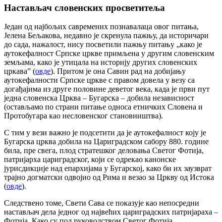
Настављач словенских просветитеља
Један од најбољих савремених познавалаца овог питања,
Јелена Бељакова, недавно је скренула пажњу, да историчари
до сада, нажалост, нису посветили пажњу питању „како је
аутокефалност Српске цркве примљена у другим словенским
земљама, како је утицала на историју других словенских
цркава” (
овде
). Притом је она Савин рад на добијању
аутокефалности Српске цркве с правом довела у везу са
догађајима из друге половине деветог века, када је први пут
једна словенска Црква – Бугарска – добила независност
(остављамо по страни питање односа етничких Словена и
Протобугара као несловенског становништва).
С тим у вези важно је подсетити да је аутокефалност коју је
Бугарска црква добила на Цариградском сабору 880. године
била, пре свега, плод стратешког деловања Светог Фотија,
патријарха цариградског, који се одрекао канонске
јурисдикције над епархијама у Бугарској, како би их заузврат
трајно догматски одвојио од Рима и везао за Цркву од Истока
(
овде
).
Следствено томе, Свети Сава се показује као непосредни
настављач дела једног од највећих цариградских патријараха –
Фотија. Како су под руководством Светог Фотија