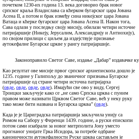
почетком 1230-их година 13. века договорио брак новог
српског краља Владислава са кћерком бугарског цара Јована
Асена II, а потом и брак између сина никејског цара Јована
Ватаца и кћерке бугарског цара Јована Асена II. Након тога,
Сава одлази у последњу своју мисију, обилази четири источне
патријаршије (Никеју, Јерусалим, Александрију и Антиохију),
по својом прилици с циљем да издејствује признање
аутокефалне Бугарске цркве у рангу патријаршије.
Законоправило Светог Саве, издање „Дабар” издавачке к
Као резултат ове мисије првог српског архиепископа дошло је
1235. године у Галипољу до званичног признања Бугарске
патријаршије од стране четири источна патријарха
(
овде
,
овде
,
овде
,
овде
). Имајући све ово у виду, Сергеј
Троицки закључује како се „не само Српска црква с пуним
правом може називати Црквом Светог Саве, већ у неку руку
тако може бити названа и Бугарска црква” (
овде
).
Када је је Цариградска патријаршија закључила унију са
Римом на Сабору у Фиренци 1439. године, а руски епископи
потом сами изабрали за новог митрполита Јону уместо
прогнаног унијате Грка Исидора, за потребе одбране
каноничности аутокефалности Руске црква састављен је