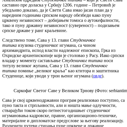
саставио пре доласка у Србију 1206. године – Петровић је
убедљиво доказао, да је Свети Сава имао јасан план да у
наредним годинама српском народу обезбеди како пуну
црквену независност – добијањем томоса о аутокефалности,
тако и пуну државну независност (сувереност) – подизањем
српске државе у ранг краљевине.
Следствено томе, Сава у 13. глави
Студеничког
типика
изузима студеничког игумана, са чином
архимандрита, испод власти надлежног епископа, Грка из
Охридске архиепископије који је столовао у Расу. Иако српски
владар у моменту састављање
Студеничког типика
носи
титулу великог жупана, Сава у 13. глави
Студеничког
типика
помиње „великог краља” као ктитора и заштитника
Студенице, који уводи у трон њеног игумана (
овде
).
Саркофаг Светог Саве у Великом Трнову (Фото: serbiantime
Сава је свој црквенодржавни програм реализовао поступно, са
пуно такта и стрпљивости, али и ништа мање одлучности,
стварајући током скоро петнестогодишњег студеничког
игумановања кадровске, правне, организационо-техничке,
материјалне и дипломатске предуслове за његову реализацију.
Различити путеви стицања пуне црквене и државне