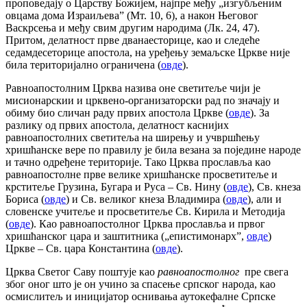
проповедају о Царству Божијем, најпре међу „изгубљеним
овцама дома Израиљева” (Мт. 10, 6), а након Његовог
Васкрсења и међу свим другим народима (Лк. 24, 47).
Притом, делатност прве дванаесторице, као и следеће
седамдесеторице апостола, на уређењу земаљске Цркве није
била територијално ограничена (
овде
).
Равноапостолним Црква назива оне светитеље чији је
мисионарскии и црквено-организаторски рад по значају и
обиму био сличан раду првих апостола Цркве (
овде
). За
разлику од првих апостола, делатност каснијих
равноапостолних светитеља на ширењу и учвршћењу
хришћанске вере по правилу је била везана за поједине народе
и тачно одређене територије. Тако Црква прославља као
равноапостолне прве велике хришћанске просветитеље и
крститеље Грузина, Бугара и Руса – Св. Нину (
овде
), Св. кнеза
Бориса (
овде
) и Св. великог кнеза Владимира (
овде
), али и
словенске учитеље и просветитеље Св. Кирила и Методија
(
овде
). Као равноапостолног Црква прославља и првог
хришћанског цара и заштитника („епистимонарх”,
овде
)
Цркве – Св. цара Константина (
овде
).
Црква Светог Саву поштује као
равноапостолн
ог
пре свега
због оног што је он учино за спасење српског народа, као
осмислитељ и иницијатор оснивања аутокефалне Српске