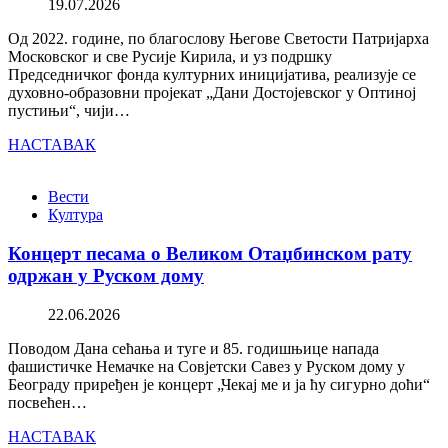
19.07.2026
Од 2022. године, по благослову Његове Светости Патријарха
Московског и све Русије Кирила, и уз подршку
Председничког фонда културних иницијатива, реализује се
духовно-образовни пројекат „Дани Достојевског у Оптиној
пустињи“, чији…
НАСТАВАК
Вести
Култура
Концерт песама о Великом Отаџбинском рату
одржан у Руском дому
22.06.2026
Поводом Дана сећања и туге и 85. годишњице напада
фашистичке Немачке на Совјетски Савез у Руском дому у
Београду приређен је концерт „Чекај ме и ја ћу сигурно доћи“
посвећен…
НАСТАВАК