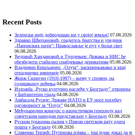
Recent Posts
Зеленски није добродошао ни у својој земљи!
07.08.2026
Здравко Шћепановић, градитељ братства и уредник
„Панонских нити“: Православље је пут у бољи свет
06.08.2026
Ђедовић Хандановић и Тјурдењев: Држава и НИС ће
обезбедити стабилно снабдевање дериватима
05.08.2026
Владимир Кршљанин: „Олуја“, раскринкавање и крај
отпадничке империје
05.08.2026
Жорж Скригин (1910-1997) – њему у спомен, на
годишњицу рођења
04.08.2026
Изложба „Руско културно наслеђе у Београду” отворена
у Библиотеци града
04.08.2026
Амбасада Русије: Државе НАТО и ЕУ носе посебну
одговорност за “Олују”
04.08.2026
Међународни конкурс о нацистичком геноциду над
совјетским народом представљен у Београду
03.08.2026
Руским јунацима палим у Првом светском рату одата
пошта у Београду
01.08.2026
Славенко Терзић: Путинова изјава – још један доказ да је