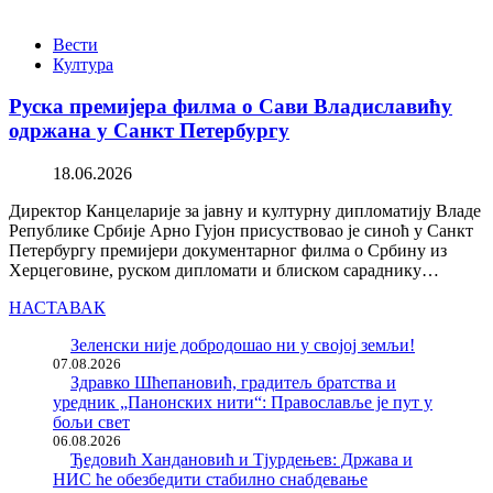
Вести
Култура
Руска премијера филма о Сави Владиславићу
одржана у Санкт Петербургу
18.06.2026
Директор Канцеларије за јавну и културну дипломатију Владе
Републике Србије Арно Гујон присуствовао је синоћ у Санкт
Петербургу премијери документарног филма о Србину из
Херцеговине, руском дипломати и блиском сараднику…
НАСТАВАК
Зеленски није добродошао ни у својој земљи!
07.08.2026
Здравко Шћепановић, градитељ братства и
уредник „Панонских нити“: Православље је пут у
бољи свет
06.08.2026
Ђедовић Хандановић и Тјурдењев: Држава и
НИС ће обезбедити стабилно снабдевање