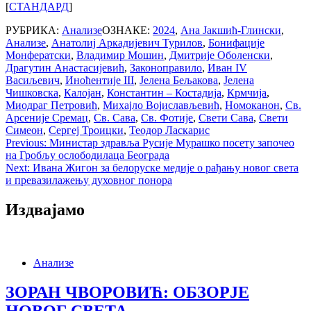
[
СТАНДАРД
]
РУБРИКА:
Анализе
ОЗНАКЕ:
2024
,
Ана Јакшић-Глински
,
Анализе
,
Анатолиј Аркадијевич Турилов
,
Бонифације
Монфератски
,
Владимир Мошин
,
Дмитрије Оболенски
,
Драгутин Анастасијевић
,
Законоправило
,
Иван IV
Васиљевич
,
Иноћентије III
,
Јелена Бељакова
,
Јелена
Чишковска
,
Калојан
,
Константин – Костадија
,
Крмчија
,
Миодраг Петровић
,
Михајло Војислављевић
,
Номоканон
,
Св.
Арсеније Сремац
,
Св. Сава
,
Св. Фотије
,
Свети Сава
,
Свети
Симеон
,
Сергеј Троицки
,
Теодор Ласкарис
Post
Previous:
Министар здравља Русије Мурашко посету започео
на Гробљу ослободилаца Београда
navigation
Next:
Ивана Жигон за белоруске медије о рађању новог света
и превазилажењу духовног понора
Издвајамо
Анализе
ЗОРАН ЧВОРОВИЋ: ОБЗОРЈЕ