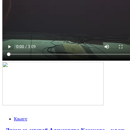
Књиге