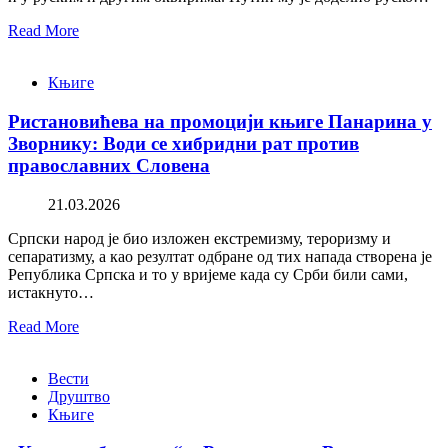
Read More
Књиге
Ристановићева на промоцији књиге Панарина у
Зворнику: Води се хибридни рат против
православних Словена
21.03.2026
Српски народ је био изложен екстремизму, тероризму и
сепаратизму, а као резултат одбране од тих напада створена је
Република Српска и то у вријеме када су Срби били сами,
истакнуто…
Read More
Вести
Друштво
Књиге