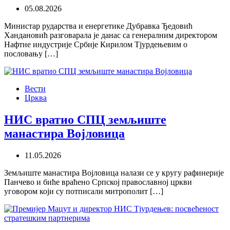
05.08.2026
Министар рударства и енергетике Дубравка Ђедовић
Хандановић разговарала је данас са генералним директором
Нафтне индустрије Србије Кирилом Тјурдењевим о
пословању […]
Вести
Црква
НИС вратио СПЦ земљиште
манастира Војловица
11.05.2026
Земљиште манастира Војловица налази се у кругу рафинерије
Панчево и биће враћено Српској православној цркви
уговором који су потписали митрополит […]