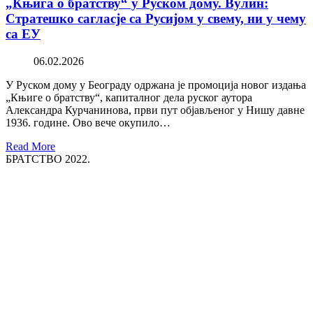
„Књига о братству“ у Руском дому. Вулин:
Стратешко сагласје са Русијом у свему, ни у чему
са ЕУ
06.02.2026
У Руском дому у Београду одржана је промоција новог издања
„Књиге о братству“, капиталног дела руског аутора
Александра Курчанинова, први пут објављеног у Нишу давне
1936. године. Ово вече окупило…
Read More
БРАТСТВО 2022.