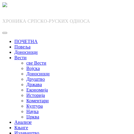
Skip
to
content
ХРОНИКА СРПСКО-РУСКИХ ОДНОСА
ПОЧЕТНА
Повеља
Доносиоци
Вести
све Вести
Војска
Доносиоци
Друштво
Држава
Економија
Историја
Коментари
Култура
Наука
Црква
Анализе
Књиге
Издаваштво