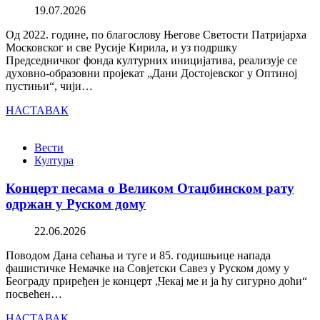
19.07.2026
Од 2022. године, по благослову Његове Светости Патријарха
Московског и све Русије Кирила, и уз подршку
Председничког фонда културних иницијатива, реализује се
духовно-образовни пројекат „Дани Достојевског у Оптиној
пустињи“, чији…
НАСТАВАК
Вести
Култура
Концерт песама о Великом Отаџбинском рату
одржан у Руском дому
22.06.2026
Поводом Дана сећања и туге и 85. годишњице напада
фашистичке Немачке на Совјетски Савез у Руском дому у
Београду приређен је концерт „Чекај ме и ја ћу сигурно доћи“
посвећен…
НАСТАВАК