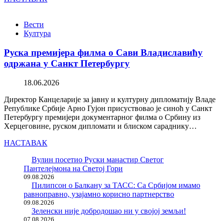
Вести
Култура
Руска премијера филма о Сави Владиславићу
одржана у Санкт Петербургу
18.06.2026
Директор Канцеларије за јавну и културну дипломатију Владе
Републике Србије Арно Гујон присуствовао је синоћ у Санкт
Петербургу премијери документарног филма о Србину из
Херцеговине, руском дипломати и блиском сараднику…
НАСТАВАК
Вулин посетио Руски манастир Светог
Пантелејмона на Светој Гори
09.08.2026
Пилипсон о Балкану за ТАСС: Са Србијом имамо
равноправно, узајамно корисно партнерство
09.08.2026
Зеленски није добродошао ни у својој земљи!
07.08.2026