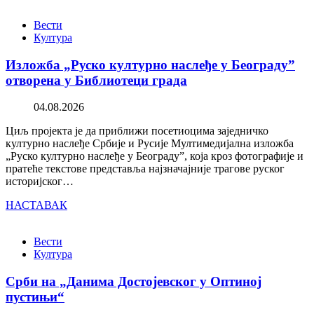
Вести
Култура
Изложба „Руско културно наслеђе у Београду”
отворена у Библиотеци града
04.08.2026
Циљ пројекта је да приближи посетиоцима заједничко
културно наслеђе Србије и Русије Мултимедијална изложба
„Руско културно наслеђе у Београду”, која кроз фотографије и
пратеће текстове представља најзначајније трагове руског
историјског…
НАСТАВАК
Вести
Култура
Срби на „Данима Достојевског у Оптиној
пустињи“