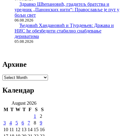
Здравко Шћепановић, градитељ братства и
уредник „Панонских нити“: Православље је пут у
бољи свет
06.08.2026
Ђедовић Хандановић и Тјурдењев: Држава и
НИС ће обезбедити стабилно снабдевање
дериватима
05.08.2026
Архиве
Архиве
Календар
August 2026
M
T
W
T
F
S
S
1
2
3
4
5
6
7
8
9
10
11
12
13
14
15
16