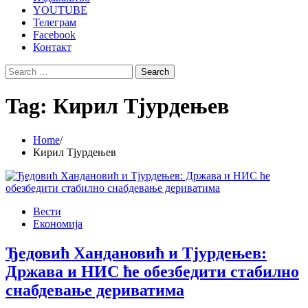
YOUTUBE
Телеграм
Facebook
Контакт
Search
for:
Tag:
Кирил Тјурдењев
Home
Кирил Тјурдењев
Вести
Економија
Ђедовић Хандановић и Тјурдењев:
Држава и НИС ће обезбедити стабилно
снабдевање дериватима