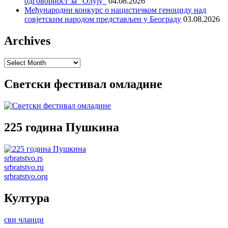
одговорност за “Олују”
04.08.2026
Међународни конкурс о нацистичком геноциду над
совјетским народом представљен у Београду
03.08.2026
Archives
Archives
Светски фестивал омладине
225 година Пушкина
srbratstvo.rs
srbratstvo.ru
srbratstvo.org
Култура
сви чланци