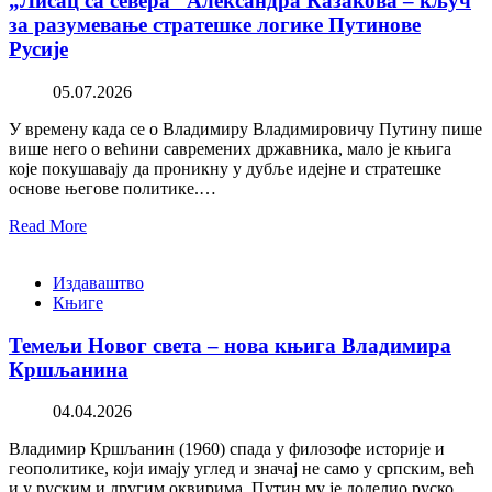
„Лисац са севера“ Александра Казакова – кључ
за разумевање стратешке логике Путинове
Русије
05.07.2026
У времену када се о Владимиру Владимировичу Путину пише
више него о већини савремених државника, мало је књига
које покушавају да проникну у дубље идејне и стратешке
основе његове политике.…
Read More
Издаваштво
Књиге
Темељи Новог света – нова књига Владимира
Кршљанина
04.04.2026
Владимир Кршљанин (1960) спада у филозофе историје и
геополитике, који имају углед и значај не само у српским, већ
и у руским и другим оквирима. Путин му је доделио руско…