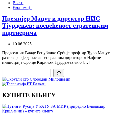
Вести
Економија
Премијер Мацут и директор НИС
Тјурдењев: посвећеност стратешким
партнерима
10.06.2025
Председник Владе Републике Србије проф. др Ђуро Мацут
разговарао је данас са генералним директором Нафтне
индистрије Србије Кирилом Тјурдењевим о […]
Search
КУПИТЕ КЊИГУ