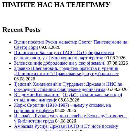
ПРАТИТЕ НАС НА ТЕЛЕГРАМУ
Recent Posts
Вулин посетио Руски манастир Светог Пантелејмона на
Светој Гори
09.08.2026
Пилипсон о Балкану за ТАСС: Са Србијом имамо
равноправно, узајамно корисно партнерство
09.08.2026
Зеленски није добродошао ни у својој земљи!
07.08.2026
Здравко Шћепановић, градитељ братства и уредник
„Панонских нити“: Православље је пут у бољи свет
06.08.2026
Ђедовић Хандановић и Тјурдењев: Држава и НИС ће
обезбедити стабилно снабдевање дериватима
05.08.2026
Владимир Кршљанин: „Олуја“, раскринкавање и крај
отпадничке империје
05.08.2026
Жорж Скригин (1910-1997) – њему у спомен, на
годишњицу рођења
04.08.2026
Изложба „Руско културно наслеђе у Београду” отворена
у Библиотеци града
04.08.2026
Амбасада Русије: Државе НАТО и ЕУ носе посебну