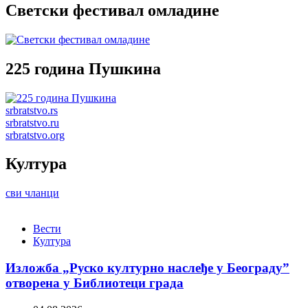
Светски фестивал омладине
225 година Пушкина
srbratstvo.rs
srbratstvo.ru
srbratstvo.org
Култура
сви чланци
Вести
Култура
Изложба „Руско културно наслеђе у Београду”
отворена у Библиотеци града