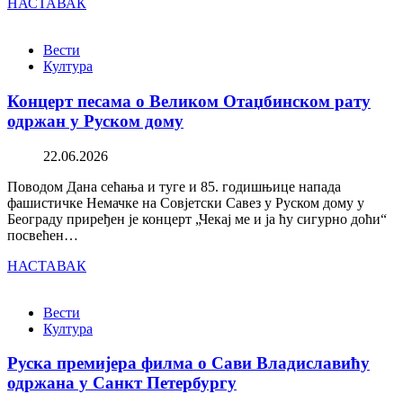
НАСТАВАК
Вести
Култура
Концерт песама о Великом Отаџбинском рату
одржан у Руском дому
22.06.2026
Поводом Дана сећања и туге и 85. годишњице напада
фашистичке Немачке на Совјетски Савез у Руском дому у
Београду приређен је концерт „Чекај ме и ја ћу сигурно доћи“
посвећен…
НАСТАВАК
Вести
Култура
Руска премијера филма о Сави Владиславићу
одржана у Санкт Петербургу