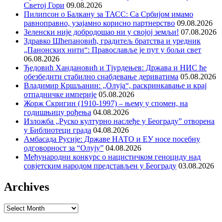
Светој Гори
09.08.2026
Пилипсон о Балкану за ТАСС: Са Србијом имамо
равноправно, узајамно корисно партнерство
09.08.2026
Зеленски није добродошао ни у својој земљи!
07.08.2026
Здравко Шћепановић, градитељ братства и уредник
„Панонских нити“: Православље је пут у бољи свет
06.08.2026
Ђедовић Хандановић и Тјурдењев: Држава и НИС ће
обезбедити стабилно снабдевање дериватима
05.08.2026
Владимир Кршљанин: „Олуја“, раскринкавање и крај
отпадничке империје
05.08.2026
Жорж Скригин (1910-1997) – њему у спомен, на
годишњицу рођења
04.08.2026
Изложба „Руско културно наслеђе у Београду” отворена
у Библиотеци града
04.08.2026
Амбасада Русије: Државе НАТО и ЕУ носе посебну
одговорност за “Олују”
04.08.2026
Међународни конкурс о нацистичком геноциду над
совјетским народом представљен у Београду
03.08.2026
Archives
Archives