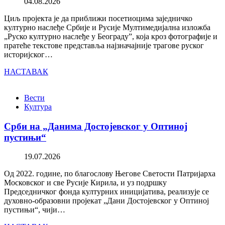
04.08.2026
Циљ пројекта је да приближи посетиоцима заједничко
културно наслеђе Србије и Русије Мултимедијална изложба
„Руско културно наслеђе у Београду”, која кроз фотографије и
пратеће текстове представља најзначајније трагове руског
историјског…
НАСТАВАК
Вести
Култура
Срби на „Данима Достојевског у Оптиној
пустињи“
19.07.2026
Од 2022. године, по благослову Његове Светости Патријарха
Московског и све Русије Кирила, и уз подршку
Председничког фонда културних иницијатива, реализује се
духовно-образовни пројекат „Дани Достојевског у Оптиној
пустињи“, чији…