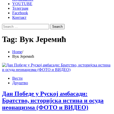
YOUTUBE
Телеграм
Facebook
Контакт
Search
for:
Tag:
Вук Јеремић
Home
Вук Јеремић
Вести
Друштво
Дан Победе у Руској амбасади:
Братство, историјска истина и осуда
неонацизма (ФОТО и ВИДЕО)