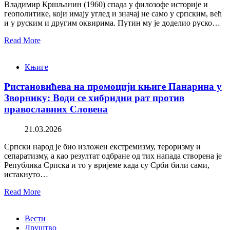
Владимир Кршљанин (1960) спада у филозофе историје и
геополитике, који имају углед и значај не само у српским, већ
и у руским и другим оквирима. Путин му је доделио руско…
Read More
Књиге
Ристановићева на промоцији књиге Панарина у
Зворнику: Води се хибридни рат против
православних Словена
21.03.2026
Српски народ је био изложен екстремизму, тероризму и
сепаратизму, а као резултат одбране од тих напада створена је
Република Српска и то у вријеме када су Срби били сами,
истакнуто…
Read More
Вести
Друштво