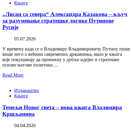
Књиге
„Лисац са севера“ Александра Казакова – кључ
за разумевање стратешке логике Путинове
Русије
05.07.2026
У времену када се о Владимиру Владимировичу Путину пише
више него о већини савремених државника, мало је књига
које покушавају да проникну у дубље идејне и стратешке
основе његове политике.…
Read More
Издаваштво
Књиге
Темељи Новог света – нова књига Владимира
Кршљанина
04.04.2026