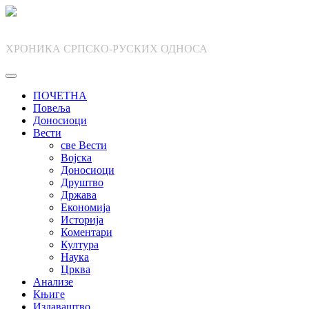
Skip
to
content
ХРОНИКА СРПСКО-РУСКИХ ОДНОСА
ПОЧЕТНА
Повеља
Доносиоци
Вести
све Вести
Војска
Доносиоци
Друштво
Држава
Економија
Историја
Коментари
Култура
Наука
Црква
Анализе
Књиге
Издаваштво