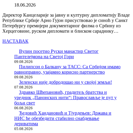
18.06.2026
Директор Канцеларије за јавну и културну дипломатију Владе
Републике Србије Арно Гујон присуствовао је синоћ у Санкт
Петербургу премијери документарног филма о Србину из
Херцеговине, руском дипломати и блиском сараднику…
НАСТАВАК
Вулин посетио Руски манастир Светог
Пантелејмона на Светој Гори
09.08.2026
Пилипсон о Балкану за ТАСС: Са Србијом имамо
равноправно, узајамно корисно партнерство
09.08.2026
Зеленски није добродошао ни у својој земљи!
07.08.2026
Здравко Шћепановић, градитељ братства и
уредник „Панонских нити“: Православље је пут у
бољи свет
06.08.2026
Ђедовић Хандановић и Тјурдењев: Држава и
НИС ће обезбедити стабилно снабдевање
дериватима
05.08.2026