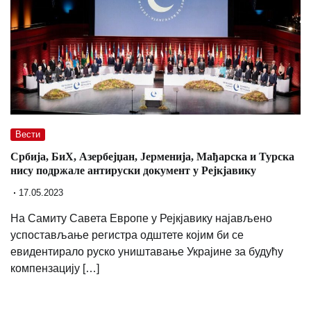
Вести
Србија, БиХ, Азербејџан, Јерменија, Мађарска и Турска
нису подржале антируски документ у Рејкјавику
17.05.2023
На Самиту Савета Европе у Рејкјавику најављено
успостављање регистра одштете којим би се
евидентирало руско уништавање Украјине за будућу
компензацију […]