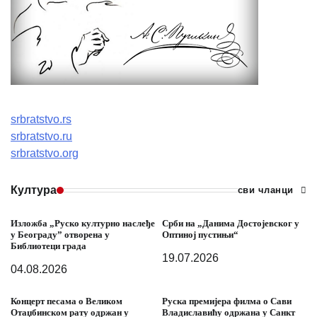
srbratstvo.rs
srbratstvo.ru
srbratstvo.org
Култура
сви чланци
Изложба „Руско културно наслеђе
Срби на „Данима Достојевског у
у Београду” отворена у
Оптиној пустињи“
Библиотеци града
19.07.2026
04.08.2026
Концерт песама о Великом
Руска премијера филма о Сави
Отаџбинском рату одржан у
Владиславићу одржана у Санкт