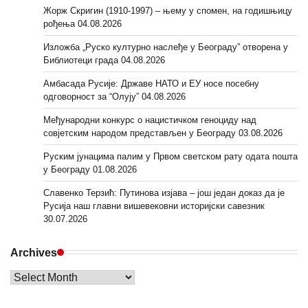
Жорж Скригин (1910-1997) – њему у спомен, на годишњицу
рођења
04.08.2026
Изложба „Руско културно наслеђе у Београду” отворена у
Библиотеци града
04.08.2026
Амбасада Русије: Државе НАТО и ЕУ носе посебну
одговорност за “Олују”
04.08.2026
Међународни конкурс о нацистичком геноциду над
совјетским народом представљен у Београду
03.08.2026
Руским јунацима палим у Првом светском рату одата пошта
у Београду
01.08.2026
Славенко Терзић: Путинова изјава – још један доказ да је
Русија наш главни вишевековни историјски савезник
30.07.2026
Archives
Archives