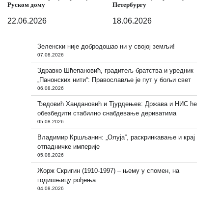
Руском дому
Петербургу
22.06.2026
18.06.2026
Зеленски није добродошао ни у својој земљи!
07.08.2026
Здравко Шћепановић, градитељ братства и уредник
„Панонских нити“: Православље је пут у бољи свет
06.08.2026
Ђедовић Хандановић и Тјурдењев: Држава и НИС ће
обезбедити стабилно снабдевање дериватима
05.08.2026
Владимир Кршљанин: „Олуја“, раскринкавање и крај
отпадничке империје
05.08.2026
Жорж Скригин (1910-1997) – њему у спомен, на
годишњицу рођења
04.08.2026