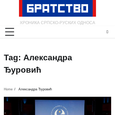
Skip
to
content
ХРОНИКА СРПСКО-РУСКИХ ОДНОСА
Tag:
Александра
Ђуровић
Home
Александра Ђуровић