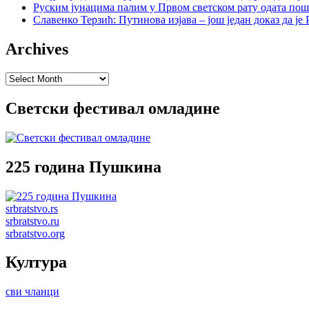
Руским јунацима палим у Првом светском рату одата пош
Славенко Терзић: Путинова изјава – још један доказ да ј
Archives
Archives
Светски фестивал омладине
225 година Пушкина
srbratstvo.rs
srbratstvo.ru
srbratstvo.org
Култура
сви чланци