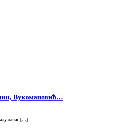
анин, Вукомановић…
аду данас […]