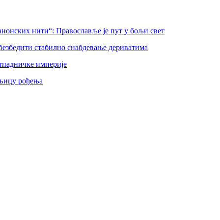
нонских нити“: Православље је пут у бољи свет
безбедити стабилно снабдевање дериватима
тпадничке империје
шњицу рођења