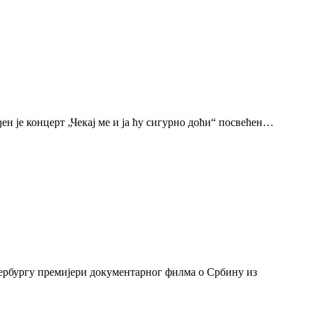
н је концерт „Чекај ме и ја ћу сигурно доћи“ посвећен…
тербургу премијери документарног филма о Србину из