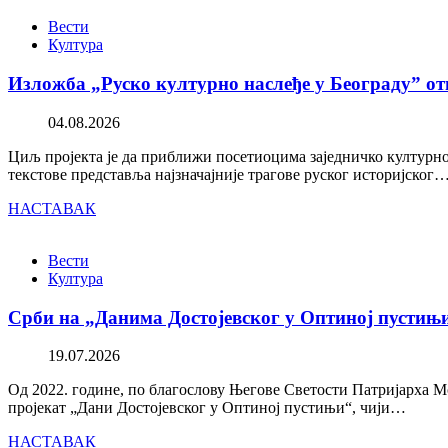
Вести
Култура
Изложба „Руско културно наслеђе у Београду” от
04.08.2026
Циљ пројекта је да приближи посетиоцима заједничко културно 
текстове представља најзначајније трагове руског историјског
НАСТАВАК
Вести
Култура
Срби на „Данима Достојевског у Оптиној пустињ
19.07.2026
Од 2022. године, по благослову Његове Светости Патријарха М
пројекат „Дани Достојевског у Оптиној пустињи“, чији…
НАСТАВАК