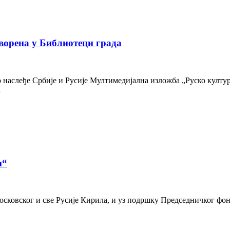
ворена у Библиотеци града
наслеђе Србије и Русије Мултимедијална изложба „Руско културн
…
и“
осковског и све Русије Кирила, и уз подршку Председничког фон