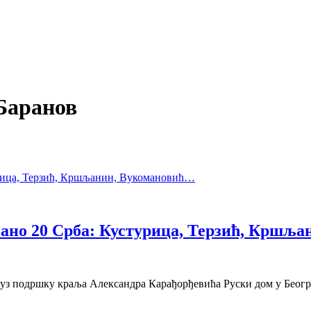
Баранов
овано 20 Срба: Кустурица, Терзић, Кршљ
е уз подршку краља Александра Карађорђевића Руски дом у Беогр