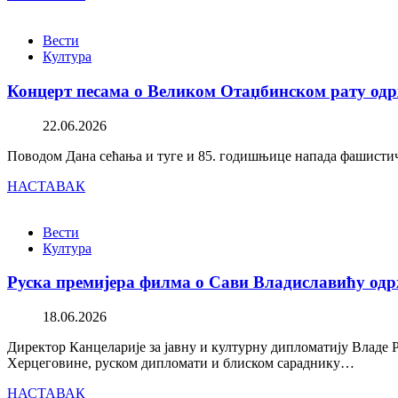
Вести
Култура
Концерт песама о Великом Отаџбинском рату одр
22.06.2026
Поводом Дана сећања и туге и 85. годишњице напада фашистичк
НАСТАВАК
Вести
Култура
Руска премијера филма о Сави Владиславићу одр
18.06.2026
Директор Канцеларије за јавну и културну дипломатију Владе 
Херцеговине, руском дипломати и блиском сараднику…
НАСТАВАК