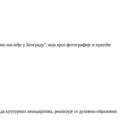
о наслеђе у Београду”, која кроз фотографије и пратеће
да културних иницијатива, реализује се духовно-образовни