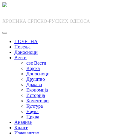
Skip
to
content
ХРОНИКА СРПСКО-РУСКИХ ОДНОСА
ПОЧЕТНА
Повеља
Доносиоци
Вести
све Вести
Војска
Доносиоци
Друштво
Држава
Економија
Историја
Коментари
Култура
Наука
Црква
Анализе
Књиге
Издаваштво