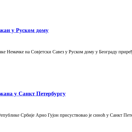
жан у Руском дому
е Немачке на Совјетски Савез у Руском дому у Београду приређе
жана у Санкт Петербургу
Републике Србије Арно Гујон присуствовао је синоћ у Санкт Пе