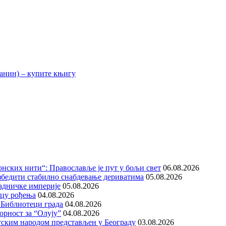
нских нити“: Православље је пут у бољи свет
06.08.2026
збедити стабилно снабдевање дериватима
05.08.2026
адничке империје
05.08.2026
ицу рођења
04.08.2026
 Библиотеци града
04.08.2026
орност за “Олују”
04.08.2026
тским народом представљен у Београду
03.08.2026