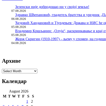
Зеленски није добродошао ни у својој земљи!
07.08.2026
Здравко Шћепановић, градитељ братства и уредник „Па
06.08.2026
Ђедовић Хандановић и Тјурдењев: Држава и НИС ће о
05.08.2026
Владимир Кршљанин: „Олуја“, раскринкавање и крај о
05.08.2026
Жорж Скригин (1910-1997) – њему у спомен, на годи
04.08.2026
Архиве
Архиве
Календар
August 2026
M
T
W
T
F
S
S
1
2