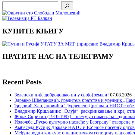
Search
КУПИТЕ КЊИГУ
ПРАТИТЕ НАС НА ТЕЛЕГРАМУ
Recent Posts
Зеленски није добродошао ни у својој земљи!
07.08.2026
Здравко Шћепановић, градитељ братства и уредник „Пано
Ђедовић Хандановић и Тјурдењев: Држава и НИС ће обе
Владимир Кршљанин: „Олуја“, раскринкавање и крај отп
Жорж Скригин (1910-1997) – њему у спомен, на годишњ
Изложба „Руско културно наслеђе у Београду” отворена у
Амбасада Русије: Државе НАТО и ЕУ носе посебну одгов
Међународни конкурс о нацистичком геноциду над совје