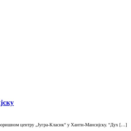
јску
озоришном центру „Југра-Класик“ у Ханти-Мансијску. “Дух […]