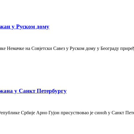
жан у Руском дому
е Немачке на Совјетски Савез у Руском дому у Београду приређе
жана у Санкт Петербургу
Републике Србије Арно Гујон присуствовао је синоћ у Санкт Пе