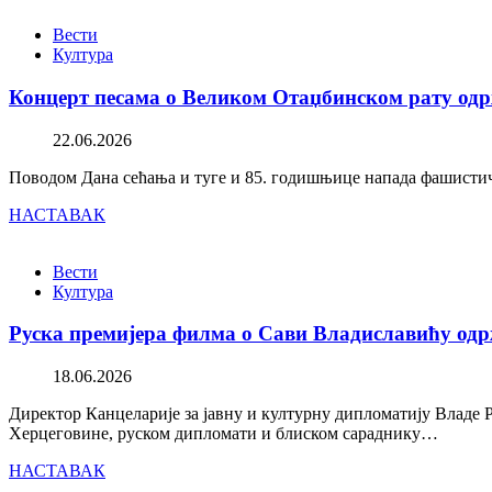
Вести
Култура
Концерт песама о Великом Отаџбинском рату одр
22.06.2026
Поводом Дана сећања и туге и 85. годишњице напада фашистичк
НАСТАВАК
Вести
Култура
Руска премијера филма о Сави Владиславићу одр
18.06.2026
Директор Канцеларије за јавну и културну дипломатију Владе 
Херцеговине, руском дипломати и блиском сараднику…
НАСТАВАК