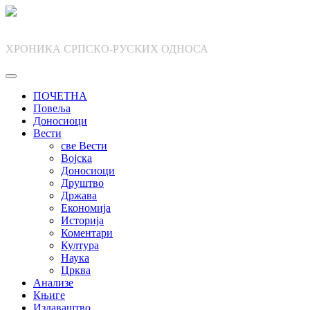
Skip
to
content
ХРОНИКА СРПСКО-РУСКИХ ОДНОСА
ПОЧЕТНА
Повеља
Доносиоци
Вести
све Вести
Војска
Доносиоци
Друштво
Држава
Економија
Историја
Коментари
Култура
Наука
Црква
Анализе
Књиге
Издаваштво