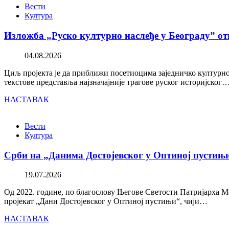
Вести
Култура
Изложба „Руско културно наслеђе у Београду” от
04.08.2026
Циљ пројекта је да приближи посетиоцима заједничко културно 
текстове представља најзначајније трагове руског историјског
НАСТАВАК
Вести
Култура
Срби на „Данима Достојевског у Оптиној пустињ
19.07.2026
Од 2022. године, по благослову Његове Светости Патријарха М
пројекат „Дани Достојевског у Оптиној пустињи“, чији…
НАСТАВАК