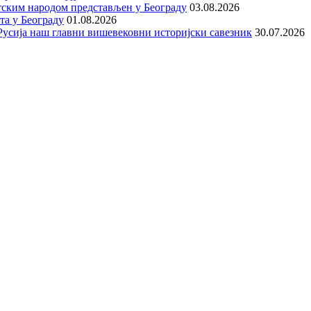
тским народом представљен у Београду
03.08.2026
та у Београду
01.08.2026
е Русија наш главни вишевековни историјски савезник
30.07.2026