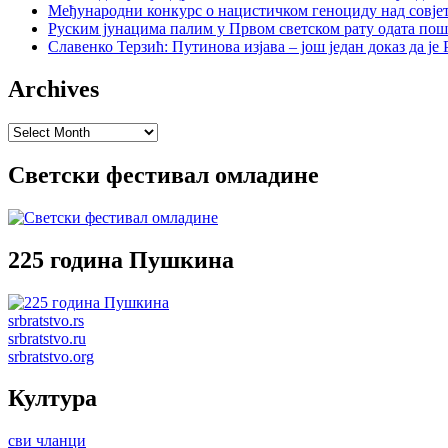
Међународни конкурс о нацистичком геноциду над совје
Руским јунацима палим у Првом светском рату одата пош
Славенко Терзић: Путинова изјава – још један доказ да ј
Archives
Archives
Светски фестивал омладине
225 година Пушкина
srbratstvo.rs
srbratstvo.ru
srbratstvo.org
Култура
сви чланци