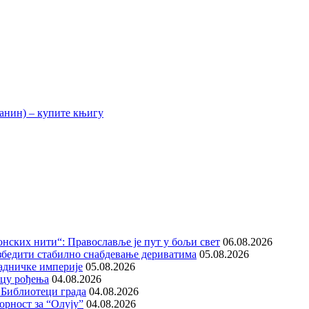
нских нити“: Православље је пут у бољи свет
06.08.2026
збедити стабилно снабдевање дериватима
05.08.2026
адничке империје
05.08.2026
ицу рођења
04.08.2026
 Библиотеци града
04.08.2026
орност за “Олују”
04.08.2026