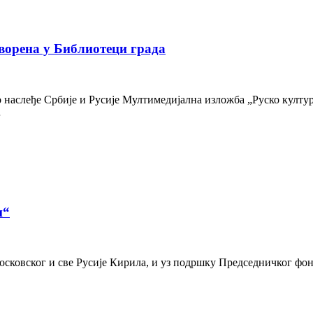
ворена у Библиотеци града
наслеђе Србије и Русије Мултимедијална изложба „Руско културн
…
и“
осковског и све Русије Кирила, и уз подршку Председничког фон