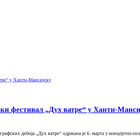
ки фестивал „Дух ватре“ у Ханти-Манси
рафских дебија „Дух ватре“ одржана је 6. марта у концертно-п