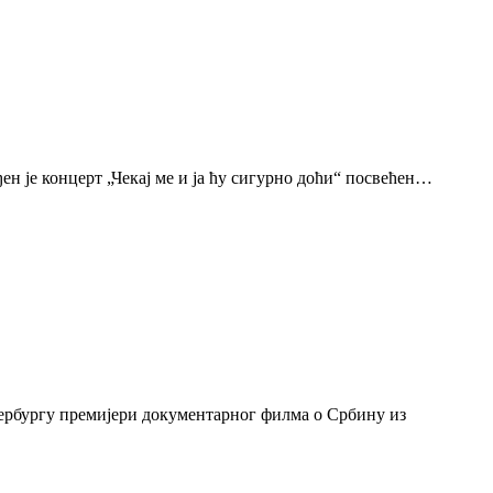
н је концерт „Чекај ме и ја ћу сигурно доћи“ посвећен…
тербургу премијери документарног филма о Србину из