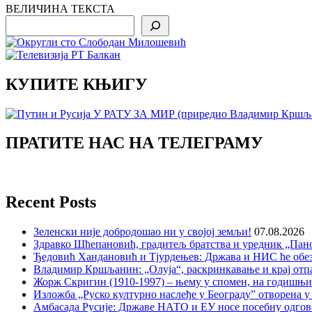
ВЕЛИЧИНА ТЕКСТА
Search
КУПИТЕ КЊИГУ
ПРАТИТЕ НАС НА ТЕЛЕГРАМУ
Recent Posts
Зеленски није добродошао ни у својој земљи!
07.08.2026
Здравко Шћепановић, градитељ братства и уредник „Пано
Ђедовић Хандановић и Тјурдењев: Држава и НИС ће обе
Владимир Кршљанин: „Олуја“, раскринкавање и крај отп
Жорж Скригин (1910-1997) – њему у спомен, на годишњ
Изложба „Руско културно наслеђе у Београду” отворена у
Амбасада Русије: Државе НАТО и ЕУ носе посебну одгов