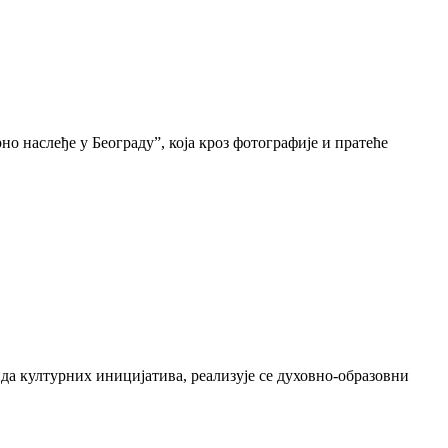
о наслеђе у Београду”, која кроз фотографије и пратеће
да културних иницијатива, реализује се духовно-образовни