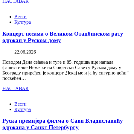
НАСТАВАК
Вести
Култура
Концерт песама о Великом Отаџбинском рату
одржан у Руском дому
22.06.2026
Поводом Дана сећања и туге и 85. годишњице напада
фашистичке Немачке на Совјетски Савез у Руском дому у
Београду приређен је концерт „Чекај ме и ја ћу сигурно доћи“
посвећен…
НАСТАВАК
Вести
Култура
Руска премијера филма о Сави Владиславићу
одржана у Санкт Петербургу