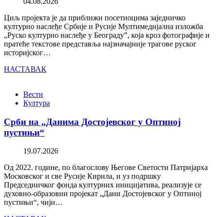
04.08.2026
Циљ пројекта је да приближи посетиоцима заједничко
културно наслеђе Србије и Русије Мултимедијална изложба
„Руско културно наслеђе у Београду”, која кроз фотографије и
пратеће текстове представља најзначајније трагове руског
историјског…
НАСТАВАК
Вести
Култура
Срби на „Данима Достојевског у Оптиној
пустињи“
19.07.2026
Од 2022. године, по благослову Његове Светости Патријарха
Московског и све Русије Кирила, и уз подршку
Председничког фонда културних иницијатива, реализује се
духовно-образовни пројекат „Дани Достојевског у Оптиној
пустињи“, чији…