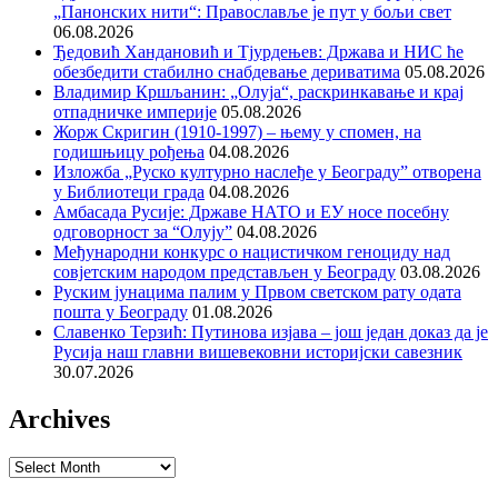
„Панонских нити“: Православље је пут у бољи свет
06.08.2026
Ђедовић Хандановић и Тјурдењев: Држава и НИС ће
обезбедити стабилно снабдевање дериватима
05.08.2026
Владимир Кршљанин: „Олуја“, раскринкавање и крај
отпадничке империје
05.08.2026
Жорж Скригин (1910-1997) – њему у спомен, на
годишњицу рођења
04.08.2026
Изложба „Руско културно наслеђе у Београду” отворена
у Библиотеци града
04.08.2026
Амбасада Русије: Државе НАТО и ЕУ носе посебну
одговорност за “Олују”
04.08.2026
Међународни конкурс о нацистичком геноциду над
совјетским народом представљен у Београду
03.08.2026
Руским јунацима палим у Првом светском рату одата
пошта у Београду
01.08.2026
Славенко Терзић: Путинова изјава – још један доказ да је
Русија наш главни вишевековни историјски савезник
30.07.2026
Archives
Archives