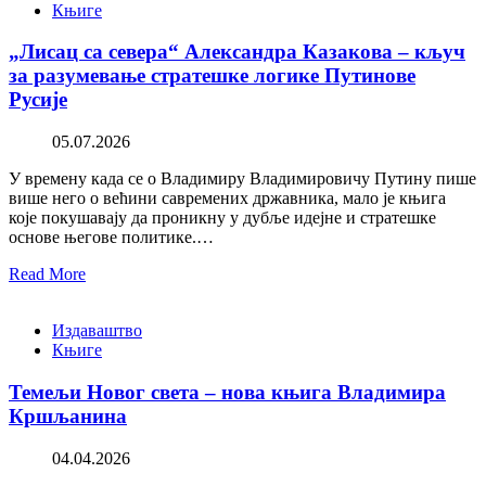
Књиге
„Лисац са севера“ Александра Казакова – кључ
за разумевање стратешке логике Путинове
Русије
05.07.2026
У времену када се о Владимиру Владимировичу Путину пише
више него о већини савремених државника, мало је књига
које покушавају да проникну у дубље идејне и стратешке
основе његове политике.…
Read More
Издаваштво
Књиге
Темељи Новог света – нова књига Владимира
Кршљанина
04.04.2026