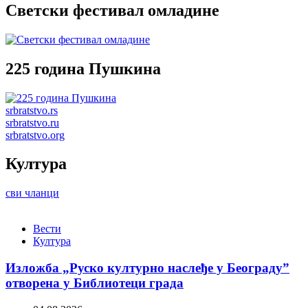
Светски фестивал омладине
225 година Пушкина
srbratstvo.rs
srbratstvo.ru
srbratstvo.org
Култура
сви чланци
Вести
Култура
Изложба „Руско културно наслеђе у Београду”
отворена у Библиотеци града