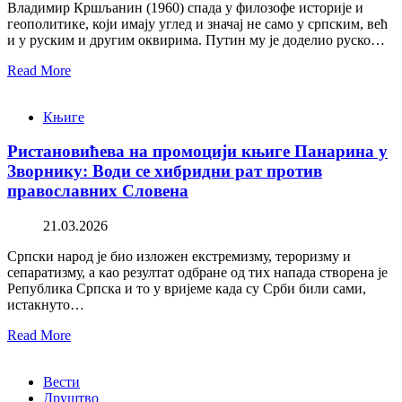
Владимир Кршљанин (1960) спада у филозофе историје и
геополитике, који имају углед и значај не само у српским, већ
и у руским и другим оквирима. Путин му је доделио руско…
Read More
Књиге
Ристановићева на промоцији књиге Панарина у
Зворнику: Води се хибридни рат против
православних Словена
21.03.2026
Српски народ је био изложен екстремизму, тероризму и
сепаратизму, а као резултат одбране од тих напада створена је
Република Српска и то у вријеме када су Срби били сами,
истакнуто…
Read More
Вести
Друштво