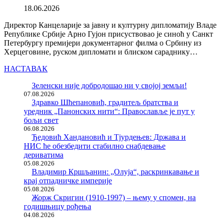
18.06.2026
Директор Канцеларије за јавну и културну дипломатију Владе
Републике Србије Арно Гујон присуствовао је синоћ у Санкт
Петербургу премијери документарног филма о Србину из
Херцеговине, руском дипломати и блиском сараднику…
НАСТАВАК
Зеленски није добродошао ни у својој земљи!
07.08.2026
Здравко Шћепановић, градитељ братства и
уредник „Панонских нити“: Православље је пут у
бољи свет
06.08.2026
Ђедовић Хандановић и Тјурдењев: Држава и
НИС ће обезбедити стабилно снабдевање
дериватима
05.08.2026
Владимир Кршљанин: „Олуја“, раскринкавање и
крај отпадничке империје
05.08.2026
Жорж Скригин (1910-1997) – њему у спомен, на
годишњицу рођења
04.08.2026