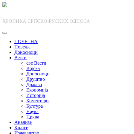
Skip
to
content
ХРОНИКА СРПСКО-РУСКИХ ОДНОСА
ПОЧЕТНА
Повеља
Доносиоци
Вести
све Вести
Војска
Доносиоци
Друштво
Држава
Економија
Историја
Коментари
Култура
Наука
Црква
Анализе
Књиге
Издаваштво