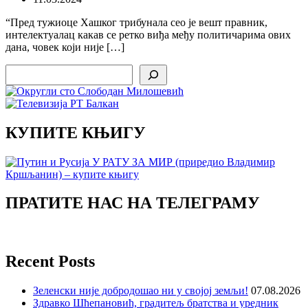
“Пред тужиоце Хашког трибунала сео је вешт правник,
интелектуалац какав се ретко виђа међу политичарима ових
дана, човек који није […]
Search
КУПИТЕ КЊИГУ
ПРАТИТЕ НАС НА ТЕЛЕГРАМУ
Recent Posts
Зеленски није добродошао ни у својој земљи!
07.08.2026
Здравко Шћепановић, градитељ братства и уредник