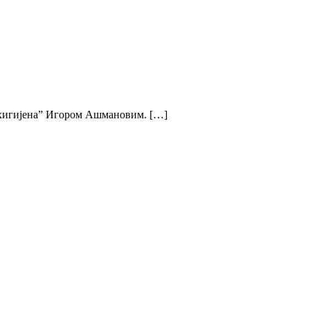
а хигијена” Игором Ашмановим. […]