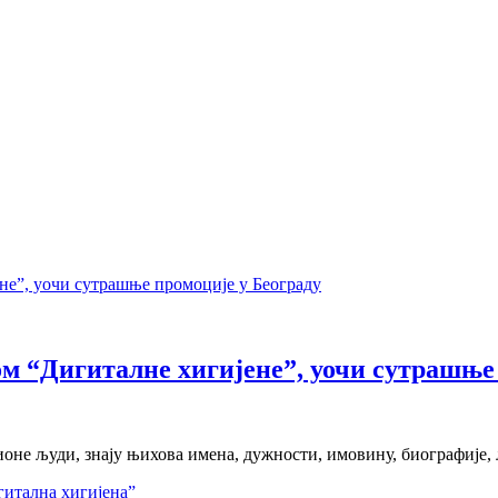
м “Дигиталне хигијене”, уочи сутрашње 
не људи, знају њихова имена, дужности, имовину, биографије, л