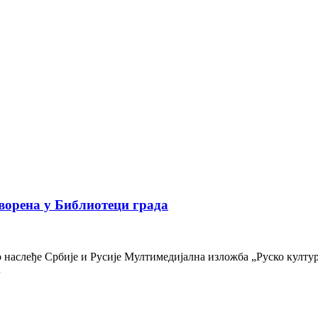
ворена у Библиотеци града
наслеђе Србије и Русије Мултимедијална изложба „Руско културн
…