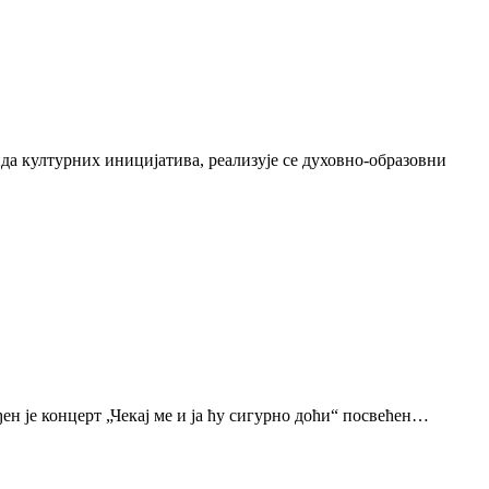
да културних иницијатива, реализује се духовно-образовни
н је концерт „Чекај ме и ја ћу сигурно доћи“ посвећен…