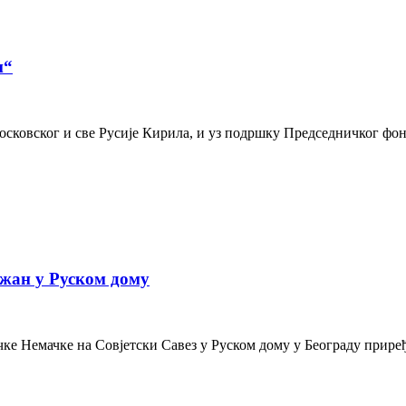
и“
осковског и све Русије Кирила, и уз подршку Председничког фон
жан у Руском дому
е Немачке на Совјетски Савез у Руском дому у Београду приређе