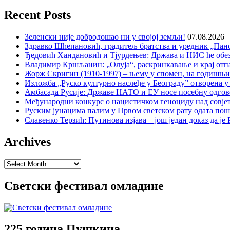
Recent Posts
Зеленски није добродошао ни у својој земљи!
07.08.2026
Здравко Шћепановић, градитељ братства и уредник „Пано
Ђедовић Хандановић и Тјурдењев: Држава и НИС ће обе
Владимир Кршљанин: „Олуја“, раскринкавање и крај отп
Жорж Скригин (1910-1997) – њему у спомен, на годишњ
Изложба „Руско културно наслеђе у Београду” отворена у
Амбасада Русије: Државе НАТО и ЕУ носе посебну одгов
Међународни конкурс о нацистичком геноциду над совје
Руским јунацима палим у Првом светском рату одата пош
Славенко Терзић: Путинова изјава – још један доказ да ј
Archives
Archives
Светски фестивал омладине
225 година Пушкина