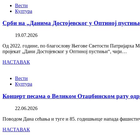
Вести
Култура
Срби на „Данима Достојевског у Оптиној пустињ
19.07.2026
Од 2022. године, по благослову Његове Светости Патријарха М
пројекат „Дани Достојевског у Оптиној пустињи“, чији…
НАСТАВАК
Вести
Култура
Концерт песама о Великом Отаџбинском рату одр
22.06.2026
Поводом Дана сећања и туге и 85. годишњице напада фашистичк
НАСТАВАК