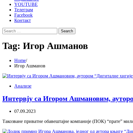
YOUTUBE
Телеграм
Facebook
Контакт
Search
for:
Tag:
Игор Ашманов
Home
Игор Ашманов
Анализе
Интервју са Игором Ашмановим, ауторо
07.09.2023
Такозване приватне обавештајне компаније (ПОК) “прате” милио