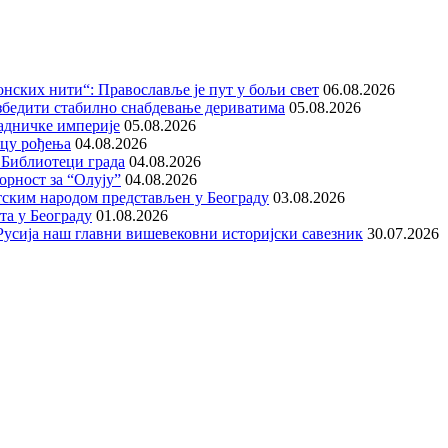
нских нити“: Православље је пут у бољи свет
06.08.2026
збедити стабилно снабдевање дериватима
05.08.2026
адничке империје
05.08.2026
ицу рођења
04.08.2026
 Библиотеци града
04.08.2026
орност за “Олују”
04.08.2026
тским народом представљен у Београду
03.08.2026
та у Београду
01.08.2026
е Русија наш главни вишевековни историјски савезник
30.07.2026