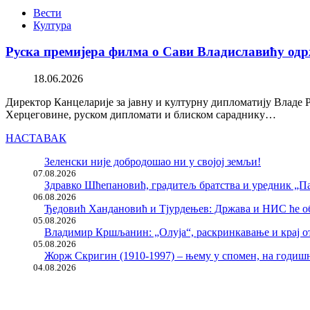
Вести
Култура
Руска премијера филма о Сави Владиславићу одр
18.06.2026
Директор Канцеларије за јавну и културну дипломатију Владе 
Херцеговине, руском дипломати и блиском сараднику…
НАСТАВАК
Зеленски није добродошао ни у својој земљи!
07.08.2026
Здравко Шћепановић, градитељ братства и уредник „Па
06.08.2026
Ђедовић Хандановић и Тјурдењев: Држава и НИС ће о
05.08.2026
Владимир Кршљанин: „Олуја“, раскринкавање и крај о
05.08.2026
Жорж Скригин (1910-1997) – њему у спомен, на годи
04.08.2026