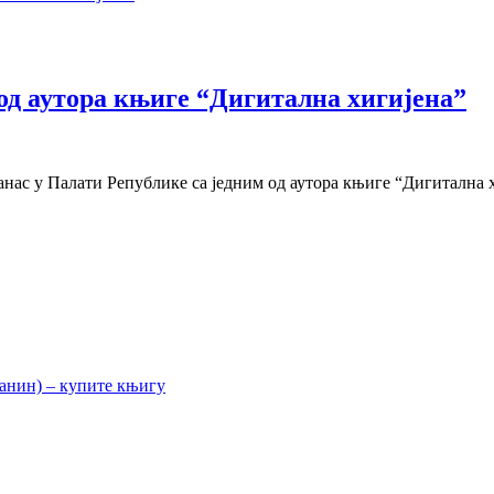
од аутора књиге “Дигитална хигијена”
анас у Палати Републике са једним од аутора књиге “Дигиталн