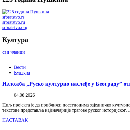
srbratstvo.rs
srbratstvo.ru
srbratstvo.org
Култура
сви чланци
Вести
Култура
Изложба „Руско културно наслеђе у Београду” от
04.08.2026
Циљ пројекта је да приближи посетиоцима заједничко културно 
текстове представља најзначајније трагове руског историјског
НАСТАВАК