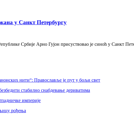
жана у Санкт Петербургу
Републике Србије Арно Гујон присуствовао је синоћ у Санкт Пе
нонских нити“: Православље је пут у бољи свет
безбедити стабилно снабдевање дериватима
тпадничке империје
шњицу рођења