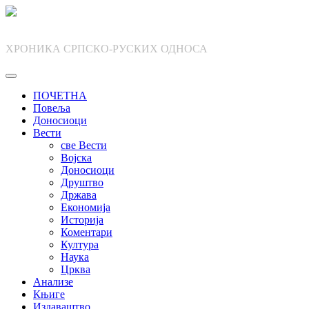
Skip
to
content
ХРОНИКА СРПСКО-РУСКИХ ОДНОСА
ПОЧЕТНА
Повеља
Доносиоци
Вести
све Вести
Војска
Доносиоци
Друштво
Држава
Економија
Историја
Коментари
Култура
Наука
Црква
Анализе
Књиге
Издаваштво