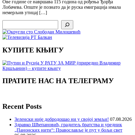
Ове године се навршава 115 година од рођења Ђорђа
Лобачева. Опште је познато да је руска емиграција имала
немерљив утицај […]
Search
КУПИТЕ КЊИГУ
ПРАТИТЕ НАС НА ТЕЛЕГРАМУ
Recent Posts
Зеленски није добродошао ни у својој земљи!
07.08.2026
Здравко Шћепановић, градитељ братства и уредник
„Панонских нити“: Православље је пут у бољи свет