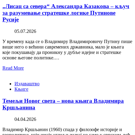
„Лисац са севера“ Александра Казакова – кључ
за разумевање стратешке логике Путинове
Русије
05.07.2026
У времену када се о Владимиру Владимировичу Путину пише
више него о већини савремених државника, мало је књига
које покушавају да проникну у дубље идејне и стратешке
основе његове политике.…
Read More
Издаваштво
Књиге
Темељи Новог света – нова књига Владимира
Кршљанина
04.04.2026
Владимир Кршљанин (1960) спада у филозофе историје и
геополитике, који имају углед и значај не само у српским, већ