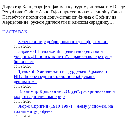
Директор Канцеларије за јавну и културну дипломатију Владе
Републике Србије Арно Гујон присуствовао је синоћ у Санкт
Петербургу премијери документарног филма о Србину из
Херцеговине, руском дипломати и блиском сараднику…
НАСТАВАК
Зеленски није добродошао ни у својој земљи!
07.08.2026
Здравко Шћепановић, градитељ братства и
уредник „Панонских нити“: Православље је пут у
бољи свет
06.08.2026
Ђедовић Хандановић и Тјурдењев: Држава и
НИС ће обезбедити стабилно снабдевање
дериватима
05.08.2026
Владимир Кршљанин: „Олуја“, раскринкавање и
крај отпадничке империје
05.08.2026
Жорж Скригин (1910-1997) – њему у спомен, на
годишњицу рођења
04.08.2026