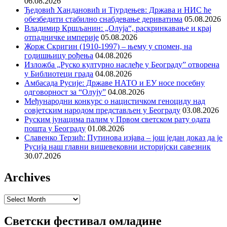
06.08.2026
Ђедовић Хандановић и Тјурдењев: Држава и НИС ће
обезбедити стабилно снабдевање дериватима
05.08.2026
Владимир Кршљанин: „Олуја“, раскринкавање и крај
отпадничке империје
05.08.2026
Жорж Скригин (1910-1997) – њему у спомен, на
годишњицу рођења
04.08.2026
Изложба „Руско културно наслеђе у Београду” отворена
у Библиотеци града
04.08.2026
Амбасада Русије: Државе НАТО и ЕУ носе посебну
одговорност за “Олују”
04.08.2026
Међународни конкурс о нацистичком геноциду над
совјетским народом представљен у Београду
03.08.2026
Руским јунацима палим у Првом светском рату одата
пошта у Београду
01.08.2026
Славенко Терзић: Путинова изјава – још један доказ да је
Русија наш главни вишевековни историјски савезник
30.07.2026
Archives
Archives
Светски фестивал омладине