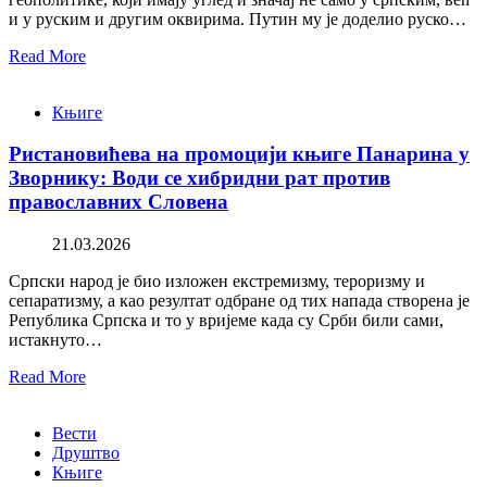
и у руским и другим оквирима. Путин му је доделио руско…
Read More
Књиге
Ристановићева на промоцији књиге Панарина у
Зворнику: Води се хибридни рат против
православних Словена
21.03.2026
Српски народ је био изложен екстремизму, тероризму и
сепаратизму, а као резултат одбране од тих напада створена је
Република Српска и то у вријеме када су Срби били сами,
истакнуто…
Read More
Вести
Друштво
Књиге