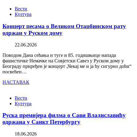
Вести
Култура
Концерт песама о Великом Отаџбинском рату
одржан у Руском дому
22.06.2026
Поводом Дана сећања и туге и 85. годишњице напада
фашистичке Немачке на Совјетски Савез у Руском дому у
Београду приређен је концерт „Чекај ме и ја ћу сигурно доћи“
посвећен…
НАСТАВАК
Вести
Култура
Руска премијера филма о Сави Владиславићу
одржана у Санкт Петербургу
18.06.2026