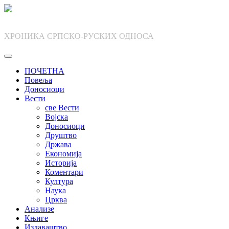
Skip
to
content
ХРОНИКА СРПСКО-РУСКИХ ОДНОСА
ПОЧЕТНА
Повеља
Доносиоци
Вести
све Вести
Војска
Доносиоци
Друштво
Држава
Економија
Историја
Коментари
Култура
Наука
Црква
Анализе
Књиге
Издаваштво