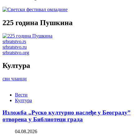
225 година Пушкина
srbratstvo.rs
srbratstvo.ru
srbratstvo.org
Култура
сви чланци
Вести
Култура
Изложба „Руско културно наслеђе у Београду”
отворена у Библиотеци града
04.08.2026