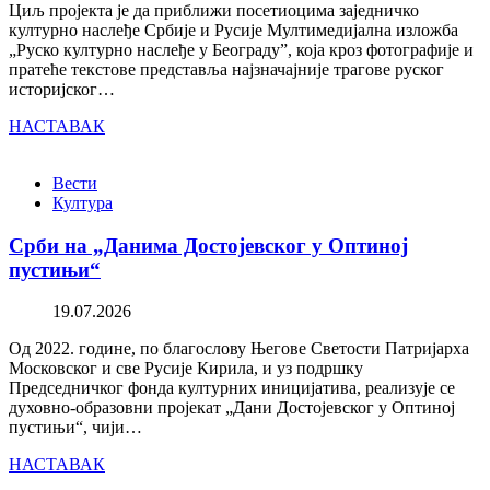
Циљ пројекта је да приближи посетиоцима заједничко
културно наслеђе Србије и Русије Мултимедијална изложба
„Руско културно наслеђе у Београду”, која кроз фотографије и
пратеће текстове представља најзначајније трагове руског
историјског…
НАСТАВАК
Вести
Култура
Срби на „Данима Достојевског у Оптиној
пустињи“
19.07.2026
Од 2022. године, по благослову Његове Светости Патријарха
Московског и све Русије Кирила, и уз подршку
Председничког фонда културних иницијатива, реализује се
духовно-образовни пројекат „Дани Достојевског у Оптиној
пустињи“, чији…
НАСТАВАК