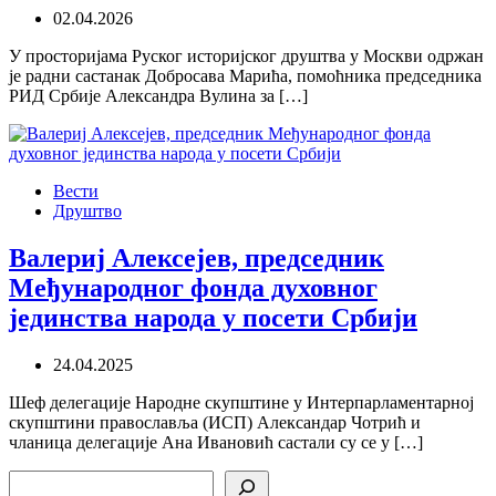
02.04.2026
У просторијама Руског историјског друштва у Москви одржан
је радни састанак Добросава Марића, помоћника председника
РИД Србије Александра Вулина за […]
Вести
Друштво
Валериј Алексејев, председник
Међународног фонда духовног
јединства народа у посети Србији
24.04.2025
Шеф делегације Народне скупштине у Интерпарламентарној
скупштини православља (ИСП) Александар Чотрић и
чланица делегације Ана Ивановић састали су се у […]
Search