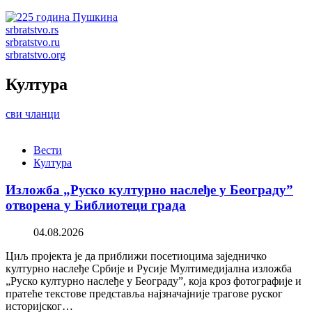
srbratstvo.rs
srbratstvo.ru
srbratstvo.org
Култура
сви чланци
Вести
Култура
Изложба „Руско културно наслеђе у Београду”
отворена у Библиотеци града
04.08.2026
Циљ пројекта је да приближи посетиоцима заједничко
културно наслеђе Србије и Русије Мултимедијална изложба
„Руско културно наслеђе у Београду”, која кроз фотографије и
пратеће текстове представља најзначајније трагове руског
историјског…