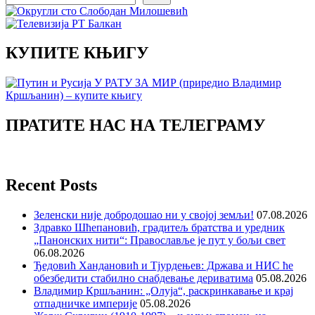
КУПИТЕ КЊИГУ
ПРАТИТЕ НАС НА ТЕЛЕГРАМУ
Recent Posts
Зеленски није добродошао ни у својој земљи!
07.08.2026
Здравко Шћепановић, градитељ братства и уредник
„Панонских нити“: Православље је пут у бољи свет
06.08.2026
Ђедовић Хандановић и Тјурдењев: Држава и НИС ће
обезбедити стабилно снабдевање дериватима
05.08.2026
Владимир Кршљанин: „Олуја“, раскринкавање и крај
отпадничке империје
05.08.2026