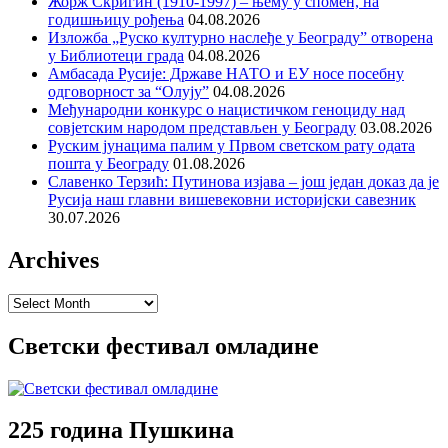
Жорж Скригин (1910-1997) – њему у спомен, на
годишњицу рођења
04.08.2026
Изложба „Руско културно наслеђе у Београду” отворена
у Библиотеци града
04.08.2026
Амбасада Русије: Државе НАТО и ЕУ носе посебну
одговорност за “Олују”
04.08.2026
Међународни конкурс о нацистичком геноциду над
совјетским народом представљен у Београду
03.08.2026
Руским јунацима палим у Првом светском рату одата
пошта у Београду
01.08.2026
Славенко Терзић: Путинова изјава – још један доказ да је
Русија наш главни вишевековни историјски савезник
30.07.2026
Archives
Archives
Светски фестивал омладине
225 година Пушкина