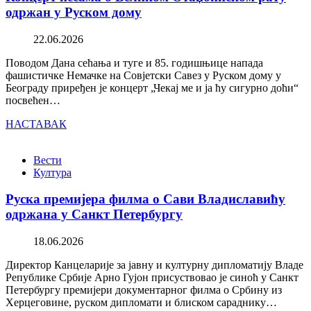
одржан у Руском дому
22.06.2026
Поводом Дана сећања и туге и 85. годишњице напада
фашистичке Немачке на Совјетски Савез у Руском дому у
Београду приређен је концерт „Чекај ме и ја ћу сигурно доћи“
посвећен…
НАСТАВАК
Вести
Култура
Руска премијера филма о Сави Владиславићу
одржана у Санкт Петербургу
18.06.2026
Директор Канцеларије за јавну и културну дипломатију Владе
Републике Србије Арно Гујон присуствовао је синоћ у Санкт
Петербургу премијери документарног филма о Србину из
Херцеговине, руском дипломати и блиском сараднику…