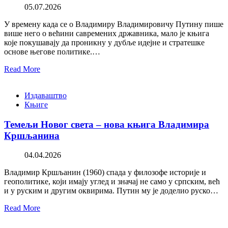
05.07.2026
У времену када се о Владимиру Владимировичу Путину пише
више него о већини савремених државника, мало је књига
које покушавају да проникну у дубље идејне и стратешке
основе његове политике.…
Read More
Издаваштво
Књиге
Темељи Новог света – нова књига Владимира
Кршљанина
04.04.2026
Владимир Кршљанин (1960) спада у филозофе историје и
геополитике, који имају углед и значај не само у српским, већ
и у руским и другим оквирима. Путин му је доделио руско…
Read More