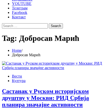
YOUTUBE
Телеграм
Facebook
Контакт
Search
for:
Tag:
Добросав Марић
Home
Добросав Марић
Вести
Култура
Састанак у Руском историјском
друштву у Москви: РИД Србија
планира значајне активности