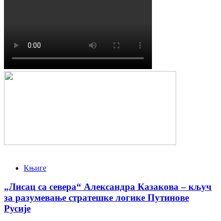
Књиге
„Лисац са севера“ Александра Казакова – кључ
за разумевање стратешке логике Путинове
Русије