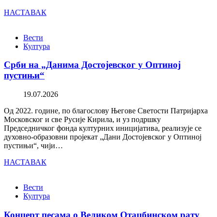
НАСТАВАК
Вести
Култура
Срби на „Данима Достојевског у Оптиној
пустињи“
19.07.2026
Од 2022. године, по благослову Његове Светости Патријарха
Московског и све Русије Кирила, и уз подршку
Председничког фонда културних иницијатива, реализује се
духовно-образовни пројекат „Дани Достојевског у Оптиној
пустињи“, чији…
НАСТАВАК
Вести
Култура
Концерт песама о Великом Отаџбинском рату