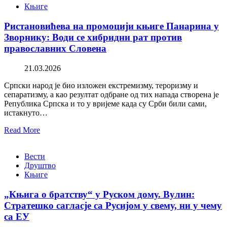
Књиге
Ристановићева на промоцији књиге Панарина у
Зворнику: Води се хибридни рат против
православних Словена
21.03.2026
Српски народ је био изложен екстремизму, тероризму и
сепаратизму, а као резултат одбране од тих напада створена је
Република Српска и то у вријеме када су Срби били сами,
истакнуто…
Read More
Вести
Друштво
Књиге
„Књига о братству“ у Руском дому. Вулин:
Стратешко сагласје са Русијом у свему, ни у чему
са ЕУ