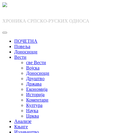
Skip
to
content
ХРОНИКА СРПСКО-РУСКИХ ОДНОСА
ПОЧЕТНА
Повеља
Доносиоци
Вести
све Вести
Војска
Доносиоци
Друштво
Држава
Економија
Историја
Коментари
Култура
Наука
Црква
Анализе
Књиге
Издаваштво