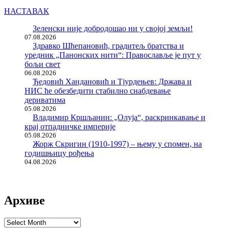
НАСТАВАК
Зеленски није добродошао ни у својој земљи!
07.08.2026
Здравко Шћепановић, градитељ братства и
уредник „Панонских нити“: Православље је пут у
бољи свет
06.08.2026
Ђедовић Хандановић и Тјурдењев: Држава и
НИС ће обезбедити стабилно снабдевање
дериватима
05.08.2026
Владимир Кршљанин: „Олуја“, раскринкавање и
крај отпадничке империје
05.08.2026
Жорж Скригин (1910-1997) – њему у спомен, на
годишњицу рођења
04.08.2026
Архиве
Архиве