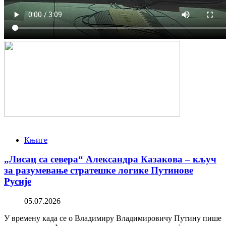
Књиге
„Лисац са севера“ Александра Казакова – кључ
за разумевање стратешке логике Путинове
Русије
05.07.2026
У времену када се о Владимиру Владимировичу Путину пише