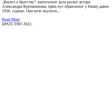
„Књиге о братству“, капиталног дела руског аутора
Александра Курчанинова, први пут објављеног у Нишу давне
1936. године. Ово вече окупило…
Read More
БРАТСТВО 2022.