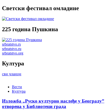
Светски фестивал омладине
225 година Пушкина
srbratstvo.rs
srbratstvo.ru
srbratstvo.org
Култура
сви чланци
Вести
Култура
Изложба „Руско културно наслеђе у Београду”
отворена у Библиотеци града