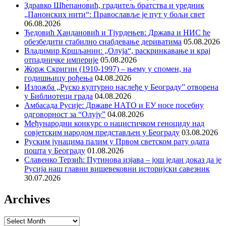
Здравко Шћепановић, градитељ братства и уредник
„Панонских нити“: Православље је пут у бољи свет
06.08.2026
Ђедовић Хандановић и Тјурдењев: Држава и НИС ће
обезбедити стабилно снабдевање дериватима
05.08.2026
Владимир Кршљанин: „Олуја“, раскринкавање и крај
отпадничке империје
05.08.2026
Жорж Скригин (1910-1997) – њему у спомен, на
годишњицу рођења
04.08.2026
Изложба „Руско културно наслеђе у Београду” отворена
у Библиотеци града
04.08.2026
Амбасада Русије: Државе НАТО и ЕУ носе посебну
одговорност за “Олују”
04.08.2026
Међународни конкурс о нацистичком геноциду над
совјетским народом представљен у Београду
03.08.2026
Руским јунацима палим у Првом светском рату одата
пошта у Београду
01.08.2026
Славенко Терзић: Путинова изјава – још један доказ да је
Русија наш главни вишевековни историјски савезник
30.07.2026
Archives
Archives