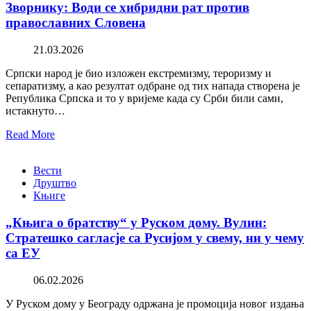
Зворнику: Води се хибридни рат против
православних Словена
21.03.2026
Српски народ је био изложен екстремизму, тероризму и
сепаратизму, а као резултат одбране од тих напада створена је
Република Српска и то у вријеме када су Срби били сами,
истакнуто…
Read More
Вести
Друштво
Књиге
„Књига о братству“ у Руском дому. Вулин:
Стратешко сагласје са Русијом у свему, ни у чему
са ЕУ
06.02.2026
У Руском дому у Београду одржана је промоција новог издања