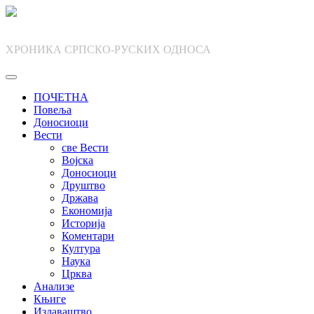
Skip
to
content
ХРОНИКА СРПСКО-РУСКИХ ОДНОСА
ПОЧЕТНА
Повеља
Доносиоци
Вести
све Вести
Војска
Доносиоци
Друштво
Држава
Економија
Историја
Коментари
Култура
Наука
Црква
Анализе
Књиге
Издаваштво