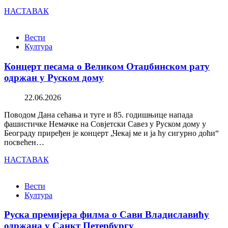
НАСТАВАК
Вести
Култура
Концерт песама о Великом Отаџбинском рату
одржан у Руском дому
22.06.2026
Поводом Дана сећања и туге и 85. годишњице напада
фашистичке Немачке на Совјетски Савез у Руском дому у
Београду приређен је концерт „Чекај ме и ја ћу сигурно доћи“
посвећен…
НАСТАВАК
Вести
Култура
Руска премијера филма о Сави Владиславићу
одржана у Санкт Петербургу