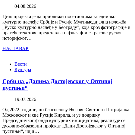
04.08.2026
Циљ пројекта је да приближи посетиоцима заједничко
културно наслеђе Србије и Русије Мултимедијална изложба
„Руско културно наслеђе у Београду”, која кроз фотографије и
пратеће текстове представља најзначајније трагове руског
историјског…
НАСТАВАК
Вести
Култура
Срби на „Данима Достојевског у Оптиној
пустињи“
19.07.2026
Од 2022. године, по благослову Његове Светости Патријарха
Московског и све Русије Кирила, и уз подршку
Председничког фонда културних иницијатива, реализује се
духовно-образовни пројекат „Дани Достојевског у Оптиној
пустињи“, чији…