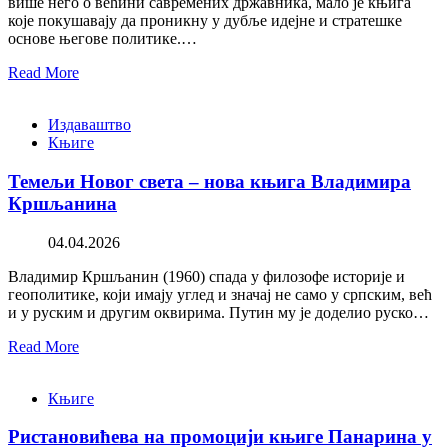
више него о већини савремених државника, мало је књига
које покушавају да проникну у дубље идејне и стратешке
основе његове политике.…
Read More
Издаваштво
Књиге
Темељи Новог света – нова књига Владимира
Кршљанина
04.04.2026
Владимир Кршљанин (1960) спада у филозофе историје и
геополитике, који имају углед и значај не само у српским, већ
и у руским и другим оквирима. Путин му је доделио руско…
Read More
Књиге
Ристановићева на промоцији књиге Панарина у