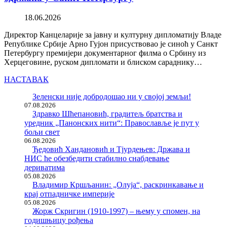
18.06.2026
Директор Канцеларије за јавну и културну дипломатију Владе
Републике Србије Арно Гујон присуствовао је синоћ у Санкт
Петербургу премијери документарног филма о Србину из
Херцеговине, руском дипломати и блиском сараднику…
НАСТАВАК
Зеленски није добродошао ни у својој земљи!
07.08.2026
Здравко Шћепановић, градитељ братства и
уредник „Панонских нити“: Православље је пут у
бољи свет
06.08.2026
Ђедовић Хандановић и Тјурдењев: Држава и
НИС ће обезбедити стабилно снабдевање
дериватима
05.08.2026
Владимир Кршљанин: „Олуја“, раскринкавање и
крај отпадничке империје
05.08.2026
Жорж Скригин (1910-1997) – њему у спомен, на
годишњицу рођења