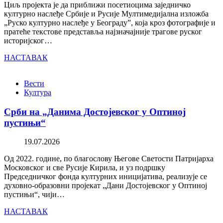
Циљ пројекта је да приближи посетиоцима заједничко
културно наслеђе Србије и Русије Мултимедијална изложба
„Руско културно наслеђе у Београду”, која кроз фотографије и
пратеће текстове представља најзначајније трагове руског
историјског…
НАСТАВАК
Вести
Култура
Срби на „Данима Достојевског у Оптиној
пустињи“
19.07.2026
Од 2022. године, по благослову Његове Светости Патријарха
Московског и све Русије Кирила, и уз подршку
Председничког фонда културних иницијатива, реализује се
духовно-образовни пројекат „Дани Достојевског у Оптиној
пустињи“, чији…
НАСТАВАК