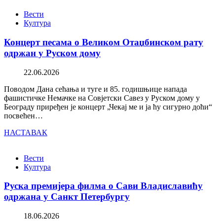
Вести
Култура
Концерт песама о Великом Отаџбинском рату
одржан у Руском дому
22.06.2026
Поводом Дана сећања и туге и 85. годишњице напада
фашистичке Немачке на Совјетски Савез у Руском дому у
Београду приређен је концерт „Чекај ме и ја ћу сигурно доћи“
посвећен…
НАСТАВАК
Вести
Култура
Руска премијера филма о Сави Владиславићу
одржана у Санкт Петербургу
18.06.2026