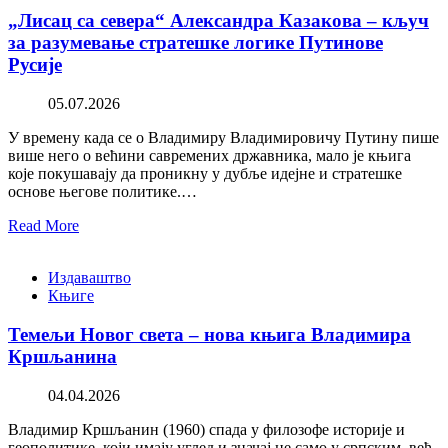
„Лисац са севера“ Александра Казакова – кључ
за разумевање стратешке логике Путинове
Русије
05.07.2026
У времену када се о Владимиру Владимировичу Путину пише
више него о већини савремених државника, мало је књига
које покушавају да проникну у дубље идејне и стратешке
основе његове политике.…
Read More
Издаваштво
Књиге
Темељи Новог света – нова књига Владимира
Кршљанина
04.04.2026
Владимир Кршљанин (1960) спада у филозофе историје и
геополитике, који имају углед и значај не само у српским, већ