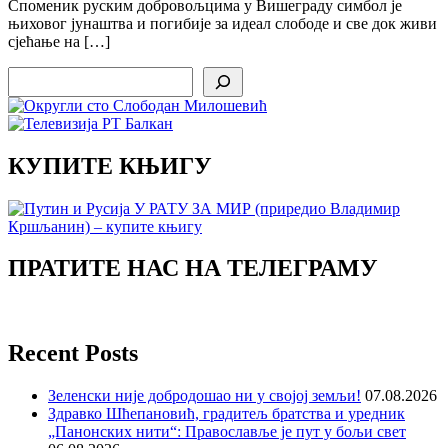
Споменик руским добровољцима у Вишеграду симбол је
њиховог јунаштва и погибије за идеал слободе и све док живи
сјећање на […]
Search
КУПИТЕ КЊИГУ
ПРАТИТЕ НАС НА ТЕЛЕГРАМУ
Recent Posts
Зеленски није добродошао ни у својој земљи!
07.08.2026
Здравко Шћепановић, градитељ братства и уредник
„Панонских нити“: Православље је пут у бољи свет