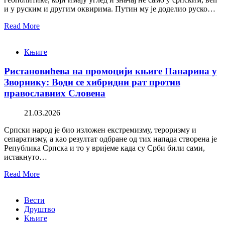
и у руским и другим оквирима. Путин му је доделио руско…
Read More
Књиге
Ристановићева на промоцији књиге Панарина у
Зворнику: Води се хибридни рат против
православних Словена
21.03.2026
Српски народ је био изложен екстремизму, тероризму и
сепаратизму, а као резултат одбране од тих напада створена је
Република Српска и то у вријеме када су Срби били сами,
истакнуто…
Read More
Вести
Друштво
Књиге