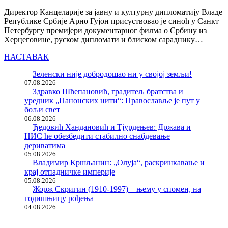
Директор Канцеларије за јавну и културну дипломатију Владе
Републике Србије Арно Гујон присуствовао је синоћ у Санкт
Петербургу премијери документарног филма о Србину из
Херцеговине, руском дипломати и блиском сараднику…
НАСТАВАК
Зеленски није добродошао ни у својој земљи!
07.08.2026
Здравко Шћепановић, градитељ братства и
уредник „Панонских нити“: Православље је пут у
бољи свет
06.08.2026
Ђедовић Хандановић и Тјурдењев: Држава и
НИС ће обезбедити стабилно снабдевање
дериватима
05.08.2026
Владимир Кршљанин: „Олуја“, раскринкавање и
крај отпадничке империје
05.08.2026
Жорж Скригин (1910-1997) – њему у спомен, на
годишњицу рођења
04.08.2026