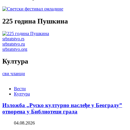
225 година Пушкина
srbratstvo.rs
srbratstvo.ru
srbratstvo.org
Култура
сви чланци
Вести
Култура
Изложба „Руско културно наслеђе у Београду”
отворена у Библиотеци града
04.08.2026