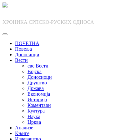
Skip
to
content
ХРОНИКА СРПСКО-РУСКИХ ОДНОСА
ПОЧЕТНА
Повеља
Доносиоци
Вести
све Вести
Војска
Доносиоци
Друштво
Држава
Економија
Историја
Коментари
Култура
Наука
Црква
Анализе
Књиге
Издаваштво