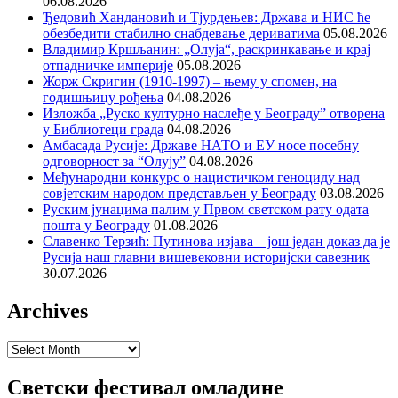
06.08.2026
Ђедовић Хандановић и Тјурдењев: Држава и НИС ће
обезбедити стабилно снабдевање дериватима
05.08.2026
Владимир Кршљанин: „Олуја“, раскринкавање и крај
отпадничке империје
05.08.2026
Жорж Скригин (1910-1997) – њему у спомен, на
годишњицу рођења
04.08.2026
Изложба „Руско културно наслеђе у Београду” отворена
у Библиотеци града
04.08.2026
Амбасада Русије: Државе НАТО и ЕУ носе посебну
одговорност за “Олују”
04.08.2026
Међународни конкурс о нацистичком геноциду над
совјетским народом представљен у Београду
03.08.2026
Руским јунацима палим у Првом светском рату одата
пошта у Београду
01.08.2026
Славенко Терзић: Путинова изјава – још један доказ да је
Русија наш главни вишевековни историјски савезник
30.07.2026
Archives
Archives
Светски фестивал омладине