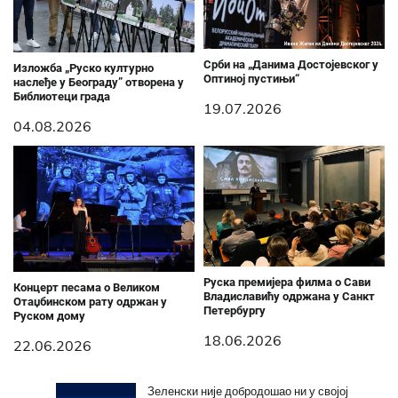
Срби на „Данима Достојевског у
Изложба „Руско културно
Оптиној пустињи“
наслеђе у Београду” отворена у
Библиотеци града
19.07.2026
04.08.2026
Руска премијера филма о Сави
Концерт песама о Великом
Владиславићу одржана у Санкт
Отаџбинском рату одржан у
Петербургу
Руском дому
18.06.2026
22.06.2026
Зеленски није добродошао ни у својој