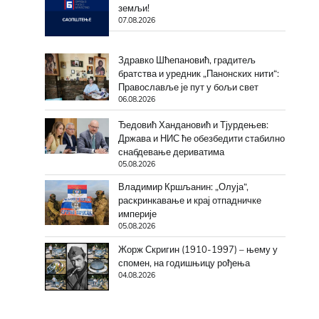
земљи!
07.08.2026
Здравко Шћепановић, градитељ
братства и уредник „Панонских нити“:
Православље је пут у бољи свет
06.08.2026
Ђедовић Хандановић и Тјурдењев:
Држава и НИС ће обезбедити стабилно
снабдевање дериватима
05.08.2026
Владимир Кршљанин: „Олуја“,
раскринкавање и крај отпадничке
империје
05.08.2026
Жорж Скригин (1910-1997) – њему у
спомен, на годишњицу рођења
04.08.2026