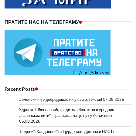
ПРАТИТЕ НАС НА ТЕЛЕГРАМУ
Recent Posts
Зеленски није добродошао ни у својој земљи!
07.08.2026
Здравко Шћепановић, градитељ братства и уредник
„Панонских нити“: Православље је пут у бољи свет
06.08.2026
Ђедовић Хандановић и Тјурдењев: Држава и НИС ће