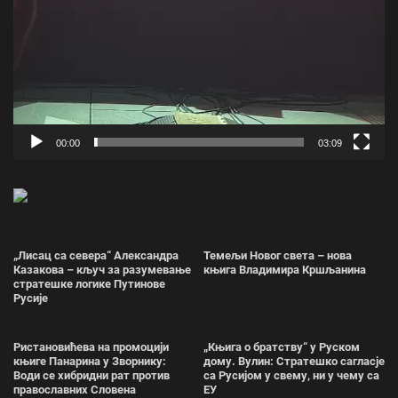
00:00
03:09
„Лисац са севера“ Александра
Темељи Новог света – нова
Казакова – кључ за разумевање
књига Владимира Кршљанина
стратешке логике Путинове
Русије
Ристановићева на промоцији
„Књига о братству“ у Руском
књиге Панарина у Зворнику:
дому. Вулин: Стратешко сагласје
Води се хибридни рат против
са Русијом у свему, ни у чему са
православних Словена
ЕУ