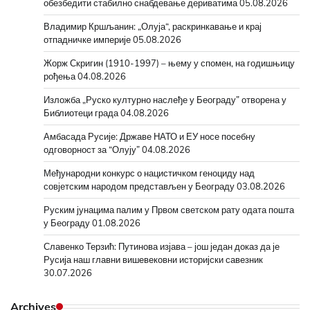
обезбедити стабилно снабдевање дериватима
05.08.2026
Владимир Кршљанин: „Олуја“, раскринкавање и крај
отпадничке империје
05.08.2026
Жорж Скригин (1910-1997) – њему у спомен, на годишњицу
рођења
04.08.2026
Изложба „Руско културно наслеђе у Београду” отворена у
Библиотеци града
04.08.2026
Амбасада Русије: Државе НАТО и ЕУ носе посебну
одговорност за “Олују”
04.08.2026
Међународни конкурс о нацистичком геноциду над
совјетским народом представљен у Београду
03.08.2026
Руским јунацима палим у Првом светском рату одата пошта
у Београду
01.08.2026
Славенко Терзић: Путинова изјава – још један доказ да је
Русија наш главни вишевековни историјски савезник
30.07.2026
Archives