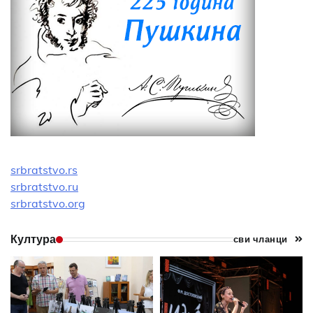
srbratstvo.rs
srbratstvo.ru
srbratstvo.org
Култура
сви чланци