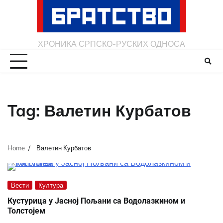
Skip
to
content
ХРОНИКА СРПСКО-РУСКИХ ОДНОСА
Tag:
Валетин Курбатов
Home
Валетин Курбатов
Вести
Култура
Кустурица у Јасној Пољани са Водолазкином и
Толстојем