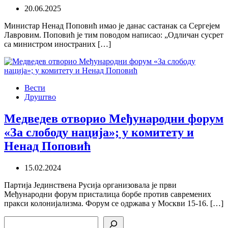
20.06.2025
Министар Ненад Поповић имао је данас састанак са Сергејем
Лавровим. Поповић је тим поводом написао: „Одличан сусрет
са министром иностраних […]
Вести
Друштво
Медведев отворио Међународни форум
«За слободу нација»; у комитету и
Ненад Поповић
15.02.2024
Партија Јединствена Русија организовала је први
Међународни форум присталица борбе против савремених
пракси колонијализма. Форум се одржава у Москви 15-16. […]
Search