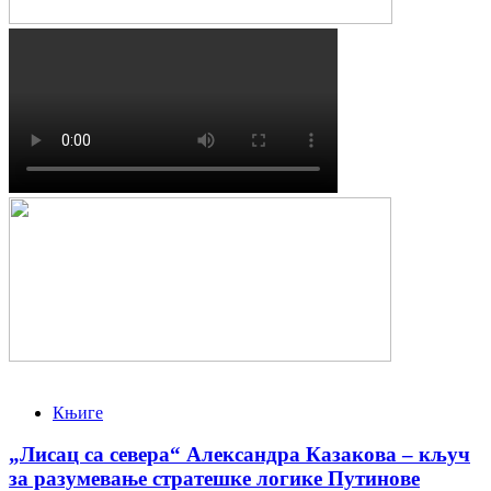
Књиге
„Лисац са севера“ Александра Казакова – кључ
за разумевање стратешке логике Путинове