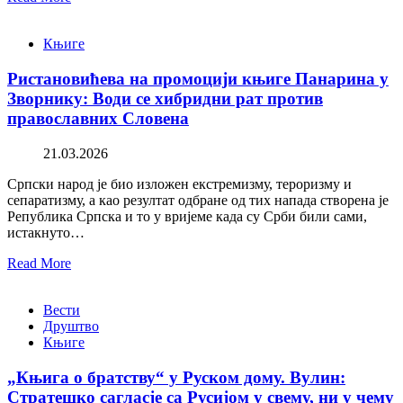
Књиге
Ристановићева на промоцији књиге Панарина у
Зворнику: Води се хибридни рат против
православних Словена
21.03.2026
Српски народ је био изложен екстремизму, тероризму и
сепаратизму, а као резултат одбране од тих напада створена је
Република Српска и то у вријеме када су Срби били сами,
истакнуто…
Read More
Вести
Друштво
Књиге
„Књига о братству“ у Руском дому. Вулин:
Стратешко сагласје са Русијом у свему, ни у чему