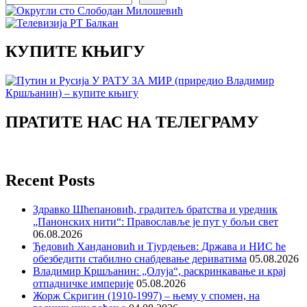
КУПИТЕ КЊИГУ
ПРАТИТЕ НАС НА ТЕЛЕГРАМУ
Recent Posts
Здравко Шћепановић, градитељ братства и уредник
„Панонских нити“: Православље је пут у бољи свет
06.08.2026
Ђедовић Хандановић и Тјурдењев: Држава и НИС ће
обезбедити стабилно снабдевање дериватима
05.08.2026
Владимир Кршљанин: „Олуја“, раскринкавање и крај
отпадничке империје
05.08.2026
Жорж Скригин (1910-1997) – њему у спомен, на