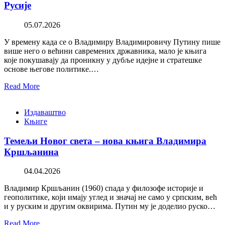
Русије
05.07.2026
У времену када се о Владимиру Владимировичу Путину пише
више него о већини савремених државника, мало је књига
које покушавају да проникну у дубље идејне и стратешке
основе његове политике.…
Read More
Издаваштво
Књиге
Темељи Новог света – нова књига Владимира
Кршљанина
04.04.2026
Владимир Кршљанин (1960) спада у филозофе историје и
геополитике, који имају углед и значај не само у српским, већ
и у руским и другим оквирима. Путин му је доделио руско…
Read More