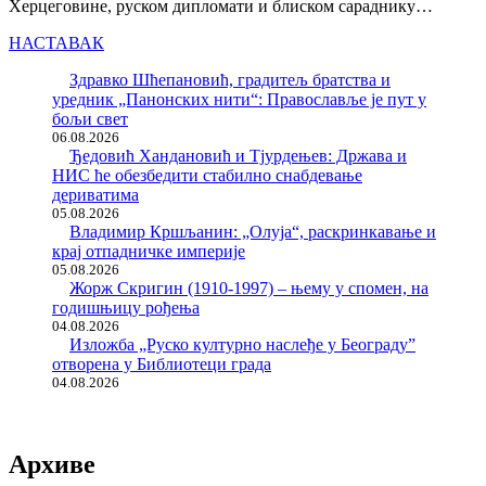
Херцеговине, руском дипломати и блиском сараднику…
НАСТАВАК
Здравко Шћепановић, градитељ братства и
уредник „Панонских нити“: Православље је пут у
бољи свет
06.08.2026
Ђедовић Хандановић и Тјурдењев: Држава и
НИС ће обезбедити стабилно снабдевање
дериватима
05.08.2026
Владимир Кршљанин: „Олуја“, раскринкавање и
крај отпадничке империје
05.08.2026
Жорж Скригин (1910-1997) – њему у спомен, на
годишњицу рођења
04.08.2026
Изложба „Руско културно наслеђе у Београду”
отворена у Библиотеци града
04.08.2026
Архиве