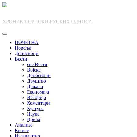
Skip
to
content
ХРОНИКА СРПСКО-РУСКИХ ОДНОСА
ПОЧЕТНА
Повеља
Доносиоци
Вести
све Вести
Војска
Доносиоци
Друштво
Држава
Економија
Историја
Коментари
Култура
Наука
Црква
Анализе
Књиге
Издаваштво