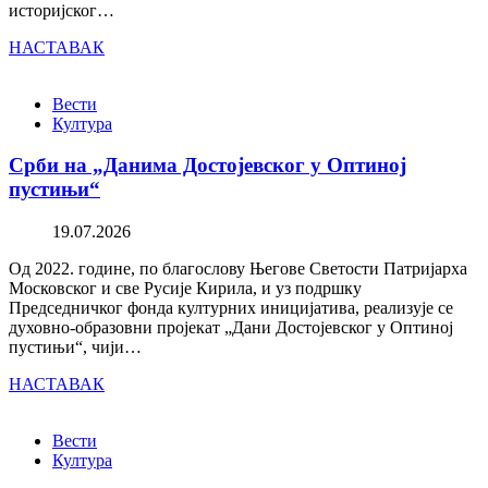
историјског…
НАСТАВАК
Вести
Култура
Срби на „Данима Достојевског у Оптиној
пустињи“
19.07.2026
Од 2022. године, по благослову Његове Светости Патријарха
Московског и све Русије Кирила, и уз подршку
Председничког фонда културних иницијатива, реализује се
духовно-образовни пројекат „Дани Достојевског у Оптиној
пустињи“, чији…
НАСТАВАК
Вести
Култура