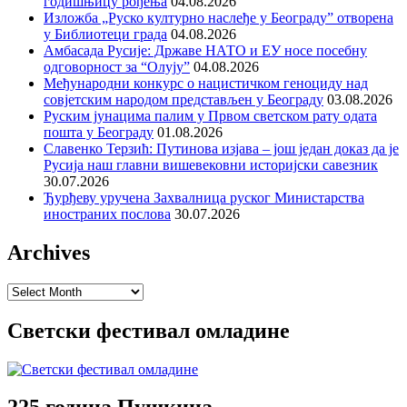
годишњицу рођења
04.08.2026
Изложба „Руско културно наслеђе у Београду” отворена
у Библиотеци града
04.08.2026
Амбасада Русије: Државе НАТО и ЕУ носе посебну
одговорност за “Олују”
04.08.2026
Међународни конкурс о нацистичком геноциду над
совјетским народом представљен у Београду
03.08.2026
Руским јунацима палим у Првом светском рату одата
пошта у Београду
01.08.2026
Славенко Терзић: Путинова изјава – још један доказ да је
Русија наш главни вишевековни историјски савезник
30.07.2026
Ђурђеву уручена Захвалница руског Министарства
иностраних послова
30.07.2026
Archives
Archives
Светски фестивал омладине