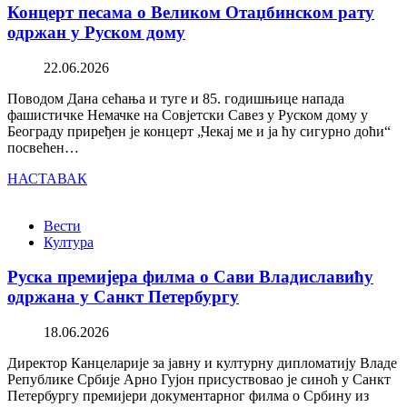
Концерт песама о Великом Отаџбинском рату
одржан у Руском дому
22.06.2026
Поводом Дана сећања и туге и 85. годишњице напада
фашистичке Немачке на Совјетски Савез у Руском дому у
Београду приређен је концерт „Чекај ме и ја ћу сигурно доћи“
посвећен…
НАСТАВАК
Вести
Култура
Руска премијера филма о Сави Владиславићу
одржана у Санкт Петербургу
18.06.2026
Директор Канцеларије за јавну и културну дипломатију Владе
Републике Србије Арно Гујон присуствовао је синоћ у Санкт
Петербургу премијери документарног филма о Србину из