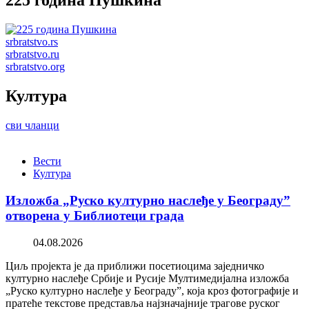
225 година Пушкина
srbratstvo.rs
srbratstvo.ru
srbratstvo.org
Култура
сви чланци
Вести
Култура
Изложба „Руско културно наслеђе у Београду”
отворена у Библиотеци града
04.08.2026
Циљ пројекта је да приближи посетиоцима заједничко
културно наслеђе Србије и Русије Мултимедијална изложба
„Руско културно наслеђе у Београду”, која кроз фотографије и
пратеће текстове представља најзначајније трагове руског