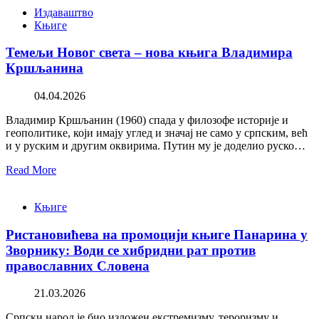
Издаваштво
Књиге
Темељи Новог света – нова књига Владимира
Кршљанина
04.04.2026
Владимир Кршљанин (1960) спада у филозофе историје и
геополитике, који имају углед и значај не само у српским, већ
и у руским и другим оквирима. Путин му је доделио руско…
Read More
Књиге
Ристановићева на промоцији књиге Панарина у
Зворнику: Води се хибридни рат против
православних Словена
21.03.2026
Српски народ је био изложен екстремизму, тероризму и