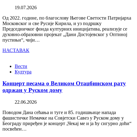
19.07.2026
Од 2022. године, по благослову Његове Светости Патријарха
Московског и све Русије Кирила, и уз подршку
Председничког фонда културних иницијатива, реализује се
духовно-образовни пројекат „Дани Достојевског у Оптиној
пустињи“, чији…
НАСТАВАК
Вести
Култура
Концерт песама о Великом Отаџбинском рату
одржан у Руском дому
22.06.2026
Поводом Дана сећања и туге и 85. годишњице напада
фашистичке Немачке на Совјетски Савез у Руском дому у
Београду приређен је концерт „Чекај ме и ја ћу сигурно доћи“
посвећен…