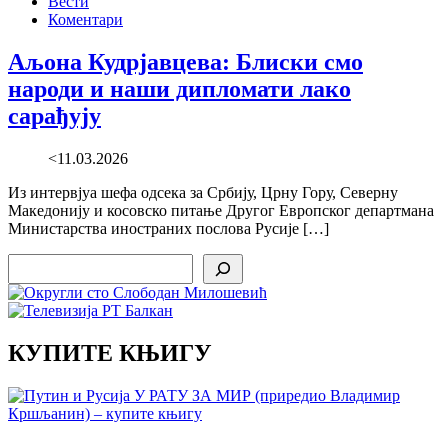
Вести
Коментари
Аљона Кудрјавцева: Блиски смо
народи и наши дипломати лако
сарађују
<11.03.2026
Из интервјуа шефа одсека за Србију, Црну Гору, Северну
Македонију и косовско питање Другог Европског департмана
Министарства иностраних послова Русије […]
Search
КУПИТЕ КЊИГУ