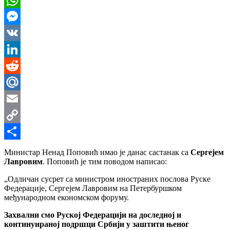
WhatsApp
Messenger
VK
LinkedIn
Reddit
Mail.Ru
Email
Copy
Link
Share
Министар Ненад Поповић имао је данас састанак са
Сергејем
Лавровим
. Поповић је тим поводом написао:
„Одличан сусрет са министром иностраних послова Руске
Федерације, Сергејем Лавровим на Петербуршком
међународном економском форуму.
Захвални смо Руској Федерацији на доследној и
континуираној подршци Србији у заштити њеног