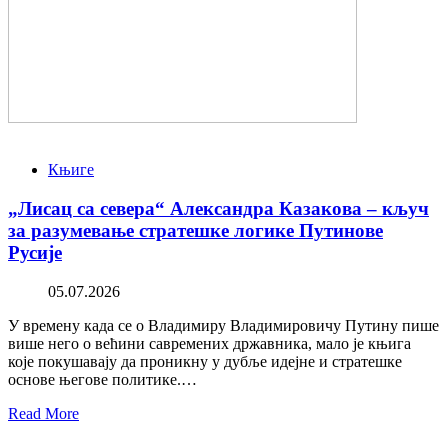
Књиге
„Лисац са севера“ Александра Казакова – кључ
за разумевање стратешке логике Путинове
Русије
05.07.2026
У времену када се о Владимиру Владимировичу Путину пише
више него о већини савремених државника, мало је књига
које покушавају да проникну у дубље идејне и стратешке
основе његове политике.…
Read More