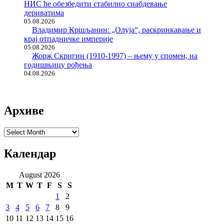
НИС ће обезбедити стабилно снабдевање
дериватима
05.08.2026
Владимир Кршљанин: „Олуја“, раскринкавање и
крај отпадничке империје
05.08.2026
Жорж Скригин (1910-1997) – њему у спомен, на
годишњицу рођења
04.08.2026
Архиве
Архиве
Календар
August 2026
M
T
W
T
F
S
S
1
2
3
4
5
6
7
8
9
10
11
12
13
14
15
16