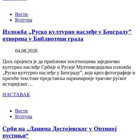
Вести
Култура
Изложба „Руско културно наслеђе у Београду”
отворена у Библиотеци града
04.08.2026
Циљ пројекта је да приближи посетиоцима заједничко
културно наслеђе Србије и Русије Мултимедијална изложба
„Руско културно наслеђе у Београду”, која кроз фотографије и
пратеће текстове представља најзначајније трагове руског
историјског…
НАСТАВАК
Вести
Култура
Срби на „Данима Достојевског у Оптиној
пустињи“