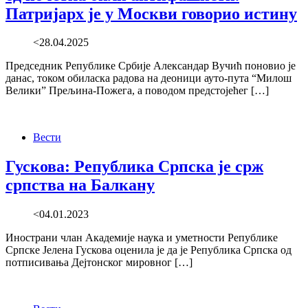
Патријарх је у Москви говорио истину
<28.04.2025
Председник Републике Србије Александар Вучић поновио је
данас, током обиласка радова на деоници ауто-пута “Милош
Велики” Прељина-Пожега, а поводом предстојећег […]
Вести
Гускова: Република Српска је срж
српства на Балкану
<04.01.2023
Инострани члан Академије наука и уметности Републике
Српске Јелена Гускова оценила је да је Република Српска од
потписивања Дејтонског мировног […]