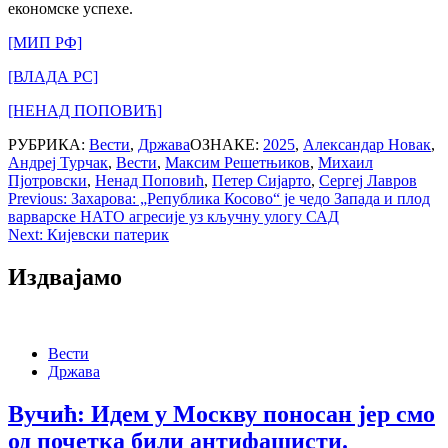
економске успехе.
[МИП РФ]
[ВЛАДА РС]
[НЕНАД ПОПОВИЋ]
РУБРИКА:
Вести
,
Држава
ОЗНАКЕ:
2025
,
Александар Новак
,
Андреј Турчак
,
Вести
,
Максим Решетњиков
,
Михаил
Пјотровски
,
Ненад Поповић
,
Петер Сијарто
,
Сергеј Лавров
Post
Previous:
Захарова: „Република Косово“ је чедо Запада и плод
варварске НАТО агресије уз кључну улогу САД
navigation
Next:
Кијевски патерик
Издвајамо
Вести
Држава
Вучић: Идем у Москву поносан јер смо
од почетка били антифашисти.