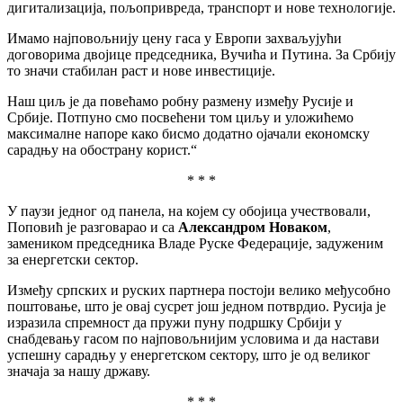
дигитализација, пољопривреда, транспорт и нове технологије.
Имамо најповољнију цену гаса у Европи захваљујући
договорима двојице председника, Вучића и Путина. За Србију
то значи стабилан раст и нове инвестиције.
Наш циљ је да повећамо робну размену између Русије и
Србије. Потпуно смо посвећени том циљу и уложићемо
максималне напоре како бисмо додатно ојачали економску
сарадњу на обострану корист.“
* * *
У паузи једног од панела, на којем су обојица учествовали,
Поповић је разговарао и са
Александром Новаком
,
замеником председника Владе Руске Федерације, задуженим
за енергетски сектор.
И
змеђу српских и руских партнера постоји велико међусобно
поштовање, што је овај сусрет још једном потврдио. Русија је
изразила спремност да пружи пуну подршку Србији у
снабдевању гасом по најповољнијим условима и да настави
успешну сарадњу у енергетском сектору, што је од великог
значаја за нашу државу.
* * *