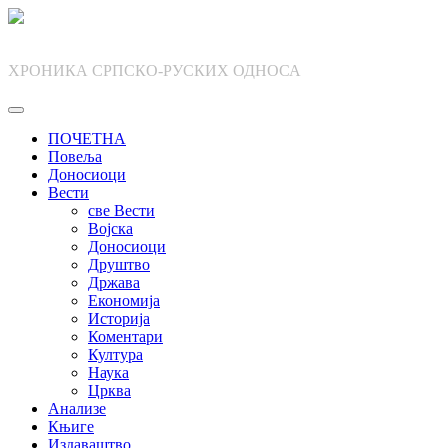
Skip
to
content
ХРОНИКА СРПСКО-РУСКИХ ОДНОСА
ПОЧЕТНА
Повеља
Доносиоци
Вести
све Вести
Војска
Доносиоци
Друштво
Држава
Економија
Историја
Коментари
Култура
Наука
Црква
Анализе
Књиге
Издаваштво