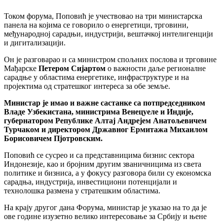
Током форума, Поповић је учествовао на три министарска
панела на којима се говорило о енергетици, трговини,
међународној сарадњи, индустрији, вештачкој интелигенцији
и дигитализацији.
Он је разговарао и са министром спољних послова и трговине
Мађарске
Петером Сијартом
о важности даље регионалне
сарадње у областима енергетике, инфраструктуре и на
пројектима од стратешког интереса за обе земље.
Министар је имао и важне састанке са потпредседником
Владе Узбекистана, министрима Венецуеле и Индије,
губернатором Републике Алтај Андрејем Анатољевичем
Турчаком и директором Државног Ермитажа Михаилом
Борисовичем Пјотровским.
Поповић се сусрео и са представницима бизнис сектора
Индонезије, као и бројним другим званичницима из света
политике и бизниса, а у фокусу разговора били су економска
сарадња, индустрија, инвестициони потенцијали и
технолошка размена у стратешким областима.
На крају другог дана Форума, министар је указао на то да је
ове године изузетно велико интересовање за Србију и њене