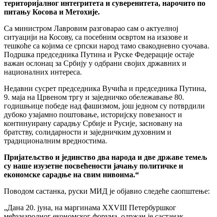
територијалног интегритета и суверенитета, нарочито по
питању Косова и Метохије.
Са министром Лавровим разговарао сам о актуелној
ситуацији на Косову, са посебним освртом на изазове и
тешкоће са којима се српски народ тамо свакодневно суочава.
Подршка председника Путина и Руске Федерације остаје
важан ослонац за Србију у одбрани својих државних и
националних интереса.
Недавни сусрет председника Вучића и председника Путина,
9. маја на Црвеном тргу и заједничко обележавање 80.
годишњице победе над фашизмом, још једном су потврдили
дубоко узајамно поштовање, историјску повезаност и
континуирану сарадњу Србије и Русије, засновану на
братству, солидарности и заједничким духовним и
традиционалним вредностима.
Пријатељство и јединство два народа и две државе темељ
су наше изузетне посвећености јачању политичке и
економске сарадње на свим нивоима.“
Поводом састанка, руски МИД је објавио следеће саопштење:
„Дана 20. јуна, на маргинама XXVIII Петербуршког
међународног економског форума, одржан је састанак