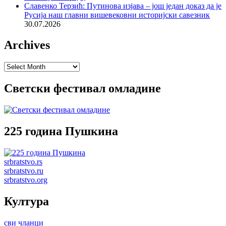
Славенко Терзић: Путинова изјава – још један доказ да је
Русија наш главни вишевековни историјски савезник
30.07.2026
Archives
Archives
Светски фестивал омладине
225 година Пушкина
srbratstvo.rs
srbratstvo.ru
srbratstvo.org
Култура
сви чланци