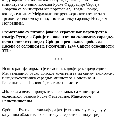
министра спољних послова Руске Федерације Сергеја
Лаврова са министром без портфеља у Влади Србије,
копредседником Међувладиног руско-српског комитета за
трговину, економску и научно-техничку сарадњу Ненадом
Поповићем.
Разматрана су питања јачања стратешког партнерства
између Русије и Србије са акцентом на економску сарадњу,
политичке ситуације у Србији и решавање проблема
Косова са ослонцем на Резолуцију 1244 Савета безбедности
УН.“
* * *
Нешто раније, одржан је и састанак двојице копредседника
Међувладиног руско-српског комитета за трговину, економску
и научно-техничку сарадњу, министара Поповића и
Решетњикова. Поповић је о томе написао:
„Имао сам веома продуктиван састанак са министром
економског развоја Руске Федерације,
Максимом
Решетњиковим
.
Србија и Русија настављају да јачају економску сарадњу у
кључним областима као што су енергетика, индустрија,