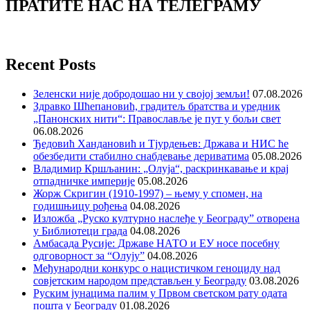
ПРАТИТЕ НАС НА ТЕЛЕГРАМУ
Recent Posts
Зеленски није добродошао ни у својој земљи!
07.08.2026
Здравко Шћепановић, градитељ братства и уредник
„Панонских нити“: Православље је пут у бољи свет
06.08.2026
Ђедовић Хандановић и Тјурдењев: Држава и НИС ће
обезбедити стабилно снабдевање дериватима
05.08.2026
Владимир Кршљанин: „Олуја“, раскринкавање и крај
отпадничке империје
05.08.2026
Жорж Скригин (1910-1997) – њему у спомен, на
годишњицу рођења
04.08.2026
Изложба „Руско културно наслеђе у Београду” отворена
у Библиотеци града
04.08.2026
Амбасада Русије: Државе НАТО и ЕУ носе посебну
одговорност за “Олују”
04.08.2026
Међународни конкурс о нацистичком геноциду над
совјетским народом представљен у Београду
03.08.2026
Руским јунацима палим у Првом светском рату одата
пошта у Београду
01.08.2026