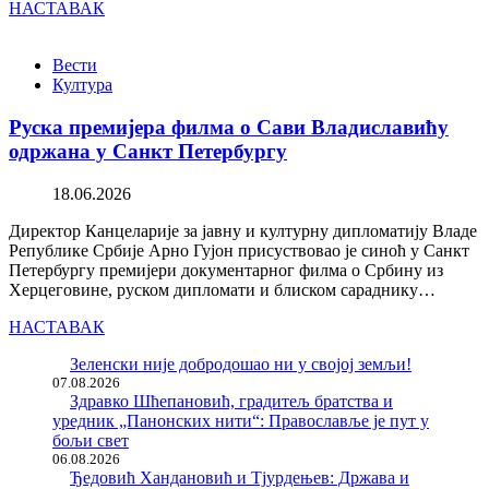
НАСТАВАК
Вести
Култура
Руска премијера филма о Сави Владиславићу
одржана у Санкт Петербургу
18.06.2026
Директор Канцеларије за јавну и културну дипломатију Владе
Републике Србије Арно Гујон присуствовао је синоћ у Санкт
Петербургу премијери документарног филма о Србину из
Херцеговине, руском дипломати и блиском сараднику…
НАСТАВАК
Зеленски није добродошао ни у својој земљи!
07.08.2026
Здравко Шћепановић, градитељ братства и
уредник „Панонских нити“: Православље је пут у
бољи свет
06.08.2026
Ђедовић Хандановић и Тјурдењев: Држава и