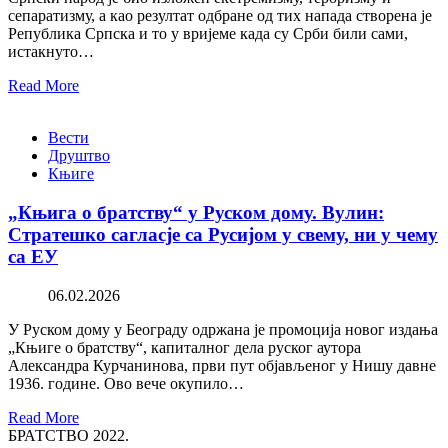
сепаратизму, а као резултат одбране од тих напада створена је
Република Српска и то у вријеме када су Срби били сами,
истакнуто…
Read More
Вести
Друштво
Књиге
„Књига о братству“ у Руском дому. Вулин:
Стратешко сагласје са Русијом у свему, ни у чему
са ЕУ
06.02.2026
У Руском дому у Београду одржана је промоција новог издања
„Књиге о братству“, капиталног дела руског аутора
Александра Курчанинова, први пут објављеног у Нишу давне
1936. године. Ово вече окупило…
Read More
БРАТСТВО 2022.