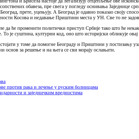
шингтона и Брисела настоје да легализују отцепљење ове исконск
сопствених обавеза, пре свега у погледу оснивања Заједнице срп
оград, прете, уцењују. А Београд је одавно показао своју спосо
ности Косова и недавање Приштини места у УН. Све то не задов
е да ће променити политички приступ Србије тако што ће некако
 То је суштина, културни код, оно што историјски обликује овај
астојати у томе да помогне Београду и Приштини у постизању уз
ни основ за решење и на њега се сви морају ослањати.
ова
ове против рака и лечење у руским болницама
лидарности и заједничким вредностима