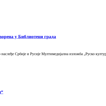
ворена у Библиотеци града
наслеђе Србије и Русије Мултимедијална изложба „Руско културн
…
и“