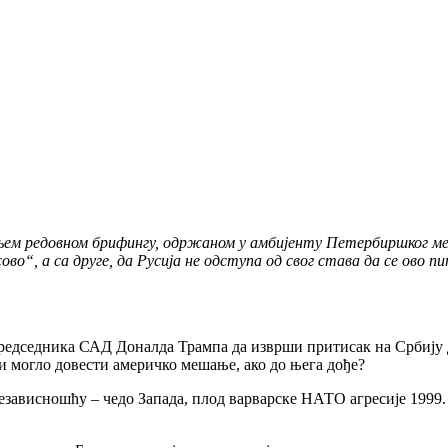
шњем редовном брифингу, одржаном у амбијенту Петербиршког међ
во“, а са друге, да Русија не одступа од свог става да се ово п
редседника САД Доналда Трампа да изврши притисак на Србију 
и могло довести америчко мешање, ако до њега дође?
езависношћу – чедо Запада, плод варварске НАТО агресије 1999. 