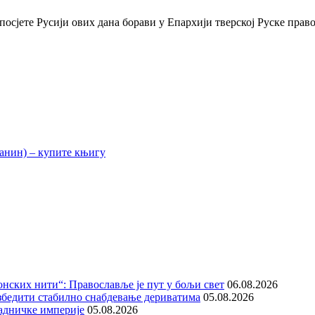
осјете Русији ових дана борави у Епархији тверској Руске право
нских нити“: Православље је пут у бољи свет
06.08.2026
збедити стабилно снабдевање дериватима
05.08.2026
адничке империје
05.08.2026