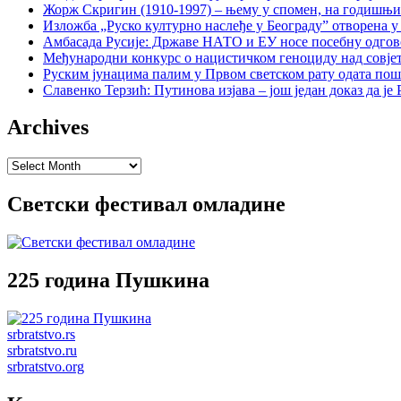
Жорж Скригин (1910-1997) – њему у спомен, на годишњ
Изложба „Руско културно наслеђе у Београду” отворена у
Амбасада Русије: Државе НАТО и ЕУ носе посебну одгов
Међународни конкурс о нацистичком геноциду над совје
Руским јунацима палим у Првом светском рату одата пош
Славенко Терзић: Путинова изјава – још један доказ да ј
Archives
Archives
Светски фестивал омладине
225 година Пушкина
srbratstvo.rs
srbratstvo.ru
srbratstvo.org