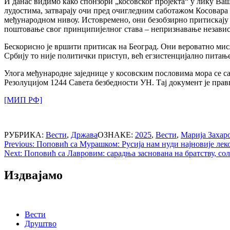
И данас видимо како спонзори „косовског пројекта“ у лику Ва
лудостима, затварају очи пред очигледним саботажом Косовара 
међународном нивоу. Истовремено, они безобзирно притискају Бе
поштовање свог принципијелног става – непризнавање независ
Бескорисно је вршити притисак на Београд. Они вероватно мисл
Србију то није политички приступ, већ егзистенцијално питање.
Улога међународне заједнице у косовским пословима мора се с
Резолуцијом 1244 Савета безбедности УН. Тај документ је прав
[МИП РФ]
РУБРИКА:
Вести
,
Држава
ОЗНАКЕ:
2025
,
Вести
,
Марија Захар
Post
Previous:
Поповић са Мурашком: Русија нам нуди најновије лек
Next:
Поповић са Лавровим: сарадња заснована на братству, со
navigation
Издвајамо
Вести
Друштво