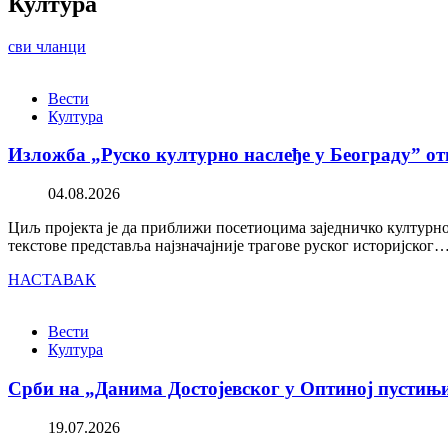
Култура
сви чланци
Вести
Култура
Изложба „Руско културно наслеђе у Београду” от
04.08.2026
Циљ пројекта је да приближи посетиоцима заједничко културно 
текстове представља најзначајније трагове руског историјског
НАСТАВАК
Вести
Култура
Срби на „Данима Достојевског у Оптиној пустињ
19.07.2026