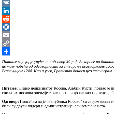
Messenger
VK
LinkedIn
Reddit
Mail.Ru
Email
Copy
Link
Share
Питање које јој је упућено и одговор Марије Захарове на дана
не могу побећи од одговорности за стварање квазидржаве „Косо
Резолуцијом 1244. Као и увек, Братство доноси цео стенограм.
Питање:
Лидер непризнатог Косова, Аљбин Курти, позвао је п
спољних послова оцењује такав позив и до каквих последица б
Одговор:
Подсећам да је „Република Косово“ са својом квази-н
били су други лидери и администрације, али земља је иста.