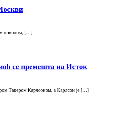
 Москви
им поводом, […]
моћ се премешта на Исток
ом Такером Карлсоном, а Карлсон је […]