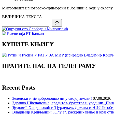
Митрополит црногорско-приморски г. Јоаникије, који у склопу п
ВЕЛИЧИНА ТЕКСТА
Search
КУПИТЕ КЊИГУ
ПРАТИТЕ НАС НА ТЕЛЕГРАМУ
Recent Posts
Зеленски није добродошао ни у својој земљи!
07.08.2026
Здравко Шћепановић, градитељ братства и уредник „Пано
Ђедовић Хандановић и Тјурдењев: Држава и НИС ће обе
Владимир Кршљанин: „Олуја“, раскринкавање и крај отп