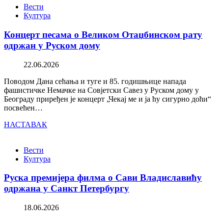
Вести
Култура
Концерт песама о Великом Отаџбинском рату
одржан у Руском дому
22.06.2026
Поводом Дана сећања и туге и 85. годишњице напада
фашистичке Немачке на Совјетски Савез у Руском дому у
Београду приређен је концерт „Чекај ме и ја ћу сигурно доћи“
посвећен…
НАСТАВАК
Вести
Култура
Руска премијера филма о Сави Владиславићу
одржана у Санкт Петербургу
18.06.2026