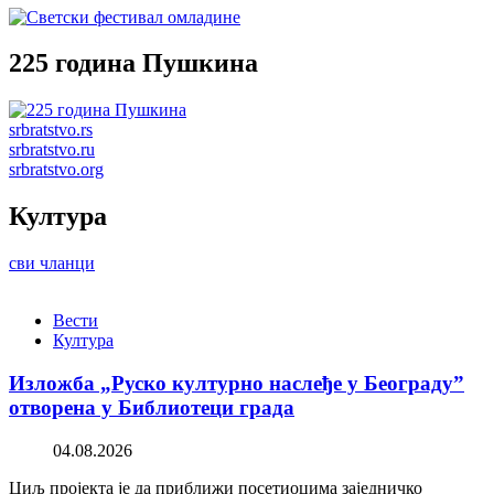
225 година Пушкина
srbratstvo.rs
srbratstvo.ru
srbratstvo.org
Култура
сви чланци
Вести
Култура
Изложба „Руско културно наслеђе у Београду”
отворена у Библиотеци града
04.08.2026
Циљ пројекта је да приближи посетиоцима заједничко