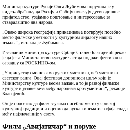
Министар културе Русије Олга Љубимова поручила је у
видео-обраћању да Русију и Србију повезују дугогодишње
пријатељство, узајамно поштовање и интересовање за
стваралаштво два народа.
„Овако широка географија приказивања потврђује посебно
место филмске уметности у културном дијалогу наших
земаља“, истакла је Љубимова.
Изaсланик министра културе Србије Станко Благојевић рекао
је да је за Министарство културе част да подржи фестивал и
сарадњу са РОСКИНО-ом.
„У присуству смо не само руских уметника, већ уметника
светског ранга. Овај фестивал доприноси циљу који је
Министарству културе веома важан, а то је развој филмске
културе и јачање веза међу народима кроз уметност“, рекао је
Благојевић.
Он је подсетио да филм заузима посебно место у српској
културној традицији и оценио да руска кинематографија спада
међу најзначајније у свету.
Филм „Авијатичар“ и поруке