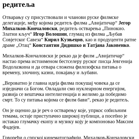
редитеља
Отварању су присуствовали и чланови руске филмске
делегације, међу којима редитељ филма „Авијатичар“
Јегор
Михалков-Кончаловски
, редитељ остварења „Пинокио.
Златни кључ“
Игор Волошин
, глумац из филма „Љубав
Совјетског Савеза“
Кирил Кузњецов
, као и продуценти ратне
драме „Отац“
Константин Дидишко и Татјана Јаковенко
.
Михалков-Кончаловски је рекао да је филм „Авијатичар“
настао према истоименом бестселеру руског писца Јевгенија
Водолазкина и да отвара сложена филозофска питања о
времену, злочину, казни, покајању и љубави.
„Вероватно је главна идеја филма покушај човека да се
изједначи са Богом. Овладали смо нуклеарном енергијом,
развија се вештачка интелигенција и желимо да победимо
смрт. То су питања којима се филм бави“, рекао је редитељ.
Он је оценио да је реч о остварењу које, упркос озбиљним
темама, остаје приступачно широкој публици, а посебно је
истакао глумачку екипу и музику коју је компоновао Максим
Фадејев.
Говорећи о српској кинематографији, Михалков-Кончаловски