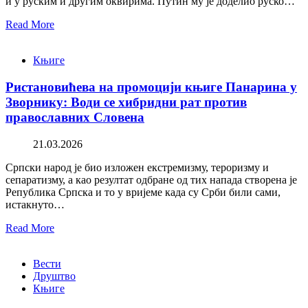
и у руским и другим оквирима. Путин му је доделио руско…
Read More
Књиге
Ристановићева на промоцији књиге Панарина у
Зворнику: Води се хибридни рат против
православних Словена
21.03.2026
Српски народ је био изложен екстремизму, тероризму и
сепаратизму, а као резултат одбране од тих напада створена је
Република Српска и то у вријеме када су Срби били сами,
истакнуто…
Read More
Вести
Друштво
Књиге