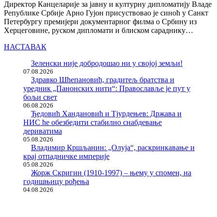
Директор Канцеларије за јавну и културну дипломатију Владе
Републике Србије Арно Гујон присуствовао је синоћ у Санкт
Петербургу премијери документарног филма о Србину из
Херцеговине, руском дипломати и блиском сараднику…
НАСТАВАК
Зеленски није добродошао ни у својој земљи!
07.08.2026
Здравко Шћепановић, градитељ братства и
уредник „Панонских нити“: Православље је пут у
бољи свет
06.08.2026
Ђедовић Хандановић и Тјурдењев: Држава и
НИС ће обезбедити стабилно снабдевање
дериватима
05.08.2026
Владимир Кршљанин: „Олуја“, раскринкавање и
крај отпадничке империје
05.08.2026
Жорж Скригин (1910-1997) – њему у спомен, на
годишњицу рођења
04.08.2026