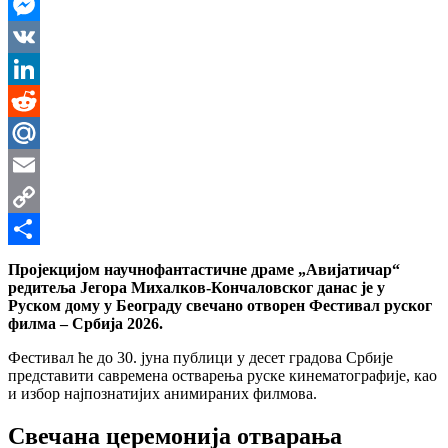
WhatsApp
Messenger
VK
LinkedIn
Reddit
Mail.Ru
Email
Copy
Link
Share
Пројекцијом научнофантастичне драме „Авијатичар“
редитеља Јегора Михалков-Кончаловског данас је у
Руском дому у Београду свечано отворен Фестивал руског
филма – Србија 2026.
Фестивал ће до 30. јуна публици у десет градова Србије
представити савремена остварења руске кинематографије, као
и избор најпознатијих анимираних филмова.
Свечана церемонија отварања