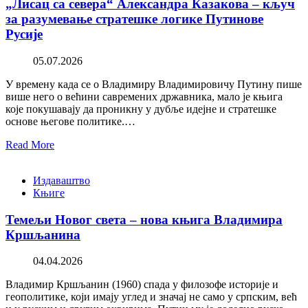
„Лисац са севера“ Александра Казакова – кључ
за разумевање стратешке логике Путинове
Русије
05.07.2026
У времену када се о Владимиру Владимировичу Путину пише
више него о већини савремених државника, мало је књига
које покушавају да проникну у дубље идејне и стратешке
основе његове политике.…
Read More
Издаваштво
Књиге
Темељи Новог света – нова књига Владимира
Кршљанина
04.04.2026
Владимир Кршљанин (1960) спада у филозофе историје и
геополитике, који имају углед и значај не само у српским, већ