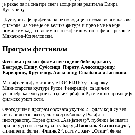
је рекао да га она пре свега асоцира на редитеља Емира
Кустурицу.
„Кустурица је пријатељ наше породице и веома волим његове
филмове. За мене је он велика фигура и прво име на које
помислим када говорим о српској кинематографији“, рекао је
Михалков-Кончаловски.
Програм фестивала
Фестивал руског филма ове године биће одржан у
Београду, Нишу, Суботици, Пироту, Александровцу,
Варварину, Крушевцу, Алексинцу, Сокобањи и Јагодини.
Манифестацију организује РОСКИНО уз подршку
Министарства културе Руске Федерације, са циљем
унапређења културне сарадње Србије и Русије кроз промоцију
филмске уметности.
Овогодишњи програм обухвата укупно 21 филм који су већ
остварили запажен успех код публике у Русији и
иностранству. Поред филма „Авијатичар“, публика ће имати
прилику да погледа музичку бајку
„Пинокио. Златни кључ“,
анимирани филм
„Финик 2“,
ратну драму
„Отац“,
филм