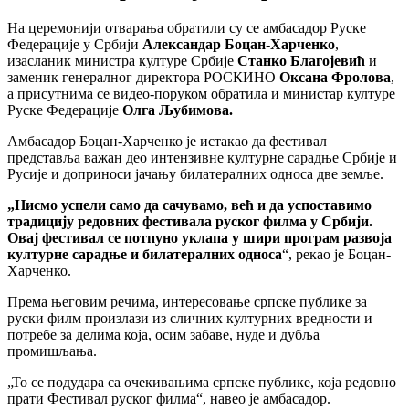
На церемонији отварања обратили су се амбасадор Руске
Федерације у Србији
Александар Боцан-Харченко
,
изасланик министра културе Србије
Станко Благојевић
и
заменик генералног директора РОСКИНО
Оксана Фролова
,
а присутнима се видео-поруком обратила и министар културе
Руске Федерације
Олга Љубимова.
Амбасадор Боцан-Харченко је истакао да фестивал
представља важан део интензивне културне сарадње Србије и
Русије и доприноси јачању билатералних односа две земље.
„Нисмо успели само да сачувамо, већ и да успоставимо
традицију редовних фестивала руског филма у Србији.
Овај фестивал се потпуно уклапа у шири програм развоја
културне сарадње и билатералних односа
“, рекао је Боцан-
Харченко.
Према његовим речима, интересовање српске публике за
руски филм произлази из сличних културних вредности и
потребе за делима која, осим забаве, нуде и дубља
промишљања.
„То се подудара са очекивањима српске публике, која редовно
прати Фестивал руског филма“, навео је амбасадор.