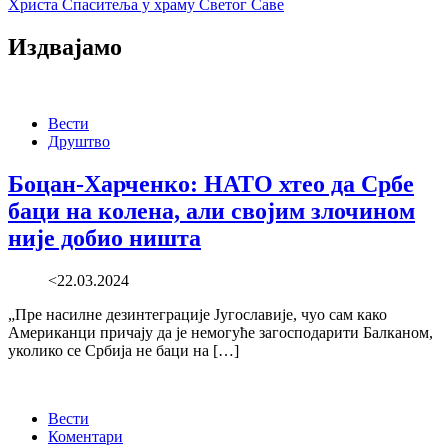
Христа Спаситеља у храму Светог Саве
Издвајамо
Вести
Друштво
Боцан-Харченко: НАТО хтео да Србе
баци на колена, али својим злочином
није добио ништа
<22.03.2024
„Пре насилне дезинтеграције Југославије, чуо сам како
Американци причају да је немогуће загосподарити Балканом,
уколико се Србија не баци на […]
Вести
Коментари