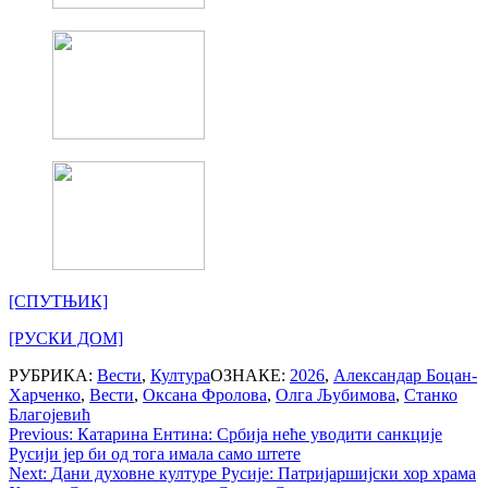
[СПУТЊИК]
[РУСКИ ДОМ]
РУБРИКА:
Вести
,
Култура
ОЗНАКЕ:
2026
,
Александар Боцан-
Харченко
,
Вести
,
Оксана Фролова
,
Олга Љубимова
,
Станко
Благојевић
Post
Previous:
Катарина Ентина: Србија неће уводити санкције
Русији јер би од тога имала само штете
navigation
Next:
Дани духовне културе Русије: Патријаршијски хор храма