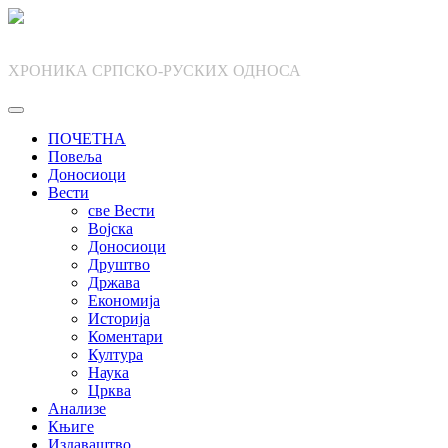
Skip
to
content
ХРОНИКА СРПСКО-РУСКИХ ОДНОСА
ПОЧЕТНА
Повеља
Доносиоци
Вести
све Вести
Војска
Доносиоци
Друштво
Држава
Економија
Историја
Коментари
Култура
Наука
Црква
Анализе
Књиге
Издаваштво