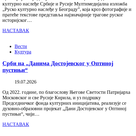
културно наслеђе Србије и Русије Мултимедијална изложба
„Руско културно наслеђе у Београду”, која кроз фотографије и
пратеће текстове представља најзначајније трагове руског
историјског…
НАСТАВАК
Вести
Култура
Срби на „Данима Достојевског у Оптиној
пустињи“
19.07.2026
Од 2022. године, по благослову Његове Светости Патријарха
Московског и све Русије Кирила, и уз подршку
Председничког фонда културних иницијатива, реализује се
духовно-образовни пројекат „Дани Достојевског у Оптиној
пустињи“, чији…
НАСТАВАК