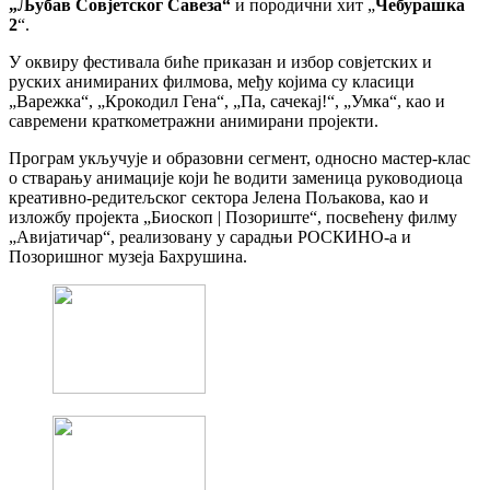
„Љубав Совјетског Савеза“
и породични хит „
Чебурашка
2
“.
У оквиру фестивала биће приказан и избор совјетских и
руских анимираних филмова, међу којима су класици
„Варежка“, „Крокодил Гена“, „Па, сачекај!“, „Умка“, као и
савремени краткометражни анимирани пројекти.
Програм укључује и образовни сегмент, односно мастер-клас
о стварању анимације који ће водити заменица руководиоца
креативно-редитељског сектора Јелена Пољакова, као и
изложбу пројекта „Биоскоп | Позориште“, посвећену филму
„Авијатичар“, реализовану у сарадњи РОСКИНО-а и
Позоришног музеја Бахрушина.