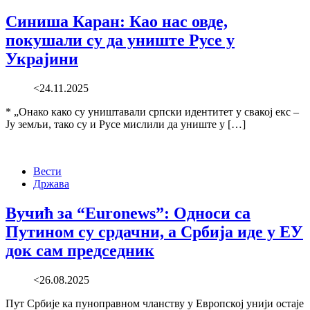
Синиша Каран: Као нас овде,
покушали су да униште Русе у
Украјини
<24.11.2025
* „Онако како су уништавали српски идентитет у свакој екс –
Ју земљи, тако су и Русе мислили да униште у […]
Вести
Држава
Вучић за “Euronews”: Односи са
Путином су срдачни, а Србија иде у ЕУ
док сам председник
<26.08.2025
Пут Србије ка пуноправном чланству у Европској унији остаје