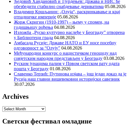
Ђедовић Хандановић и Тјурдењев: Држава и НИС ће
обезбедити стабилно снабдевање дериватима
05.08.2026
Владимир Кршљанин: „Олуја“, раскринкавање и крај
отпадничке империје
05.08.2026
Жорж Скригин (1910-1997) – њему у спомен, на
годишњицу рођења
04.08.2026
Изложба „Руско културно наслеђе у Београду” отворена
у Библиотеци града
04.08.2026
Амбасада Русије: Државе НАТО и ЕУ носе посебну
одговорност за “Олују”
04.08.2026
Међународни конкурс о нацистичком геноциду над
совјетским народом представљен у Београду
03.08.2026
Руским јунацима палим у Првом светском рату одата
пошта у Београду
01.08.2026
Славенко Терзић: Путинова изјава – још један доказ да је
Русија наш главни вишевековни историјски савезник
30.07.2026
Archives
Archives
Светски фестивал омладине