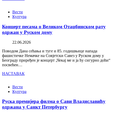
Вести
Култура
Концерт песама о Великом Отаџбинском рату
одржан у Руском дому
22.06.2026
Поводом Дана сећања и туге и 85. годишњице напада
фашистичке Немачке на Совјетски Савез у Руском дому у
Београду приређен је концерт „Чекај ме и ја ћу сигурно доћи“
посвећен…
НАСТАВАК
Вести
Култура
Руска премијера филма о Сави Владиславићу
одржана у Санкт Петербургу