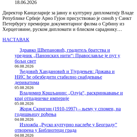
18.06.2026
Директор Канцеларије за јавну и културну дипломатију Владе
Републике Србије Арно Гујон присуствовао је синоћ у Санкт
Петербургу премијери документарног филма о Србину из
Херцеговине, руском дипломати и блиском сараднику…
НАСТАВАК
Здравко Шћепановић, градитељ братства и
уредник „Панонских нити“: Православље је пут у
бољи свет
06.08.2026
Ђедовић Хандановић и Тјурдењев: Држава и
НИС ће обезбедити стабилно снабдевање
дериватима
05.08.2026
Владимир Кршљанин: „Олуја“, раскринкавање и
крај отпадничке империје
05.08.2026
Жорж Скригин (1910-1997) – њему у спомен, на
годишњицу рођења
04.08.2026
Изложба „Руско културно наслеђе у Београду”
отворена у Библиотеци града
04.08.2026