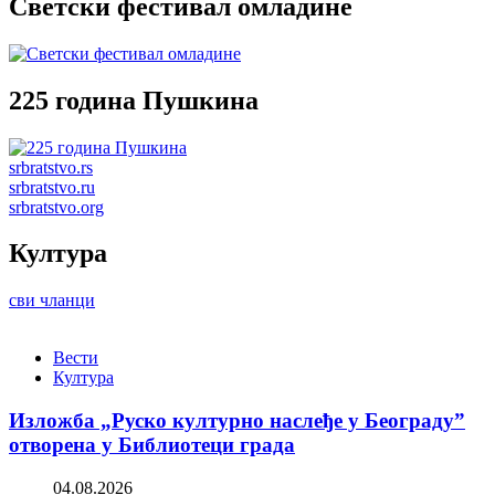
Светски фестивал омладине
225 година Пушкина
srbratstvo.rs
srbratstvo.ru
srbratstvo.org
Култура
сви чланци
Вести
Култура
Изложба „Руско културно наслеђе у Београду”
отворена у Библиотеци града
04.08.2026