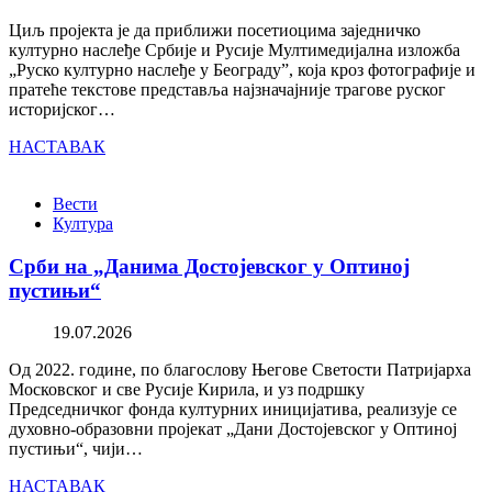
Циљ пројекта је да приближи посетиоцима заједничко
културно наслеђе Србије и Русије Мултимедијална изложба
„Руско културно наслеђе у Београду”, која кроз фотографије и
пратеће текстове представља најзначајније трагове руског
историјског…
НАСТАВАК
Вести
Култура
Срби на „Данима Достојевског у Оптиној
пустињи“
19.07.2026
Од 2022. године, по благослову Његове Светости Патријарха
Московског и све Русије Кирила, и уз подршку
Председничког фонда културних иницијатива, реализује се
духовно-образовни пројекат „Дани Достојевског у Оптиној
пустињи“, чији…
НАСТАВАК