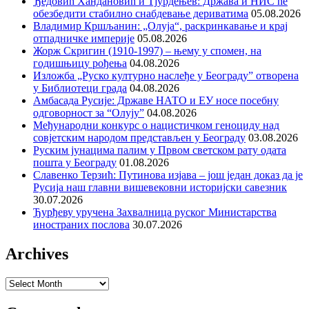
Ђедовић Хандановић и Тјурдењев: Држава и НИС ће
обезбедити стабилно снабдевање дериватима
05.08.2026
Владимир Кршљанин: „Олуја“, раскринкавање и крај
отпадничке империје
05.08.2026
Жорж Скригин (1910-1997) – њему у спомен, на
годишњицу рођења
04.08.2026
Изложба „Руско културно наслеђе у Београду” отворена
у Библиотеци града
04.08.2026
Амбасада Русије: Државе НАТО и ЕУ носе посебну
одговорност за “Олују”
04.08.2026
Међународни конкурс о нацистичком геноциду над
совјетским народом представљен у Београду
03.08.2026
Руским јунацима палим у Првом светском рату одата
пошта у Београду
01.08.2026
Славенко Терзић: Путинова изјава – још један доказ да је
Русија наш главни вишевековни историјски савезник
30.07.2026
Ђурђеву уручена Захвалница руског Министарства
иностраних послова
30.07.2026
Archives
Archives