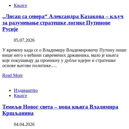
Књиге
„Лисац са севера“ Александра Казакова – кључ
за разумевање стратешке логике Путинове
Русије
05.07.2026
У времену када се о Владимиру Владимировичу Путину пише
више него о већини савремених државника, мало је књига
које покушавају да проникну у дубље идејне и стратешке
основе његове политике.…
Read More
Издаваштво
Књиге
Темељи Новог света – нова књига Владимира
Кршљанина
04.04.2026