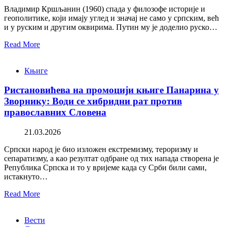
Владимир Кршљанин (1960) спада у филозофе историје и
геополитике, који имају углед и значај не само у српским, већ
и у руским и другим оквирима. Путин му је доделио руско…
Read More
Књиге
Ристановићева на промоцији књиге Панарина у
Зворнику: Води се хибридни рат против
православних Словена
21.03.2026
Српски народ је био изложен екстремизму, тероризму и
сепаратизму, а као резултат одбране од тих напада створена је
Република Српска и то у вријеме када су Срби били сами,
истакнуто…
Read More
Вести