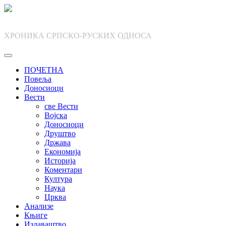
Skip
to
content
ХРОНИКА СРПСКО-РУСКИХ ОДНОСА
ПОЧЕТНА
Повеља
Доносиоци
Вести
све Вести
Војска
Доносиоци
Друштво
Држава
Економија
Историја
Коментари
Култура
Наука
Црква
Анализе
Књиге
Издаваштво