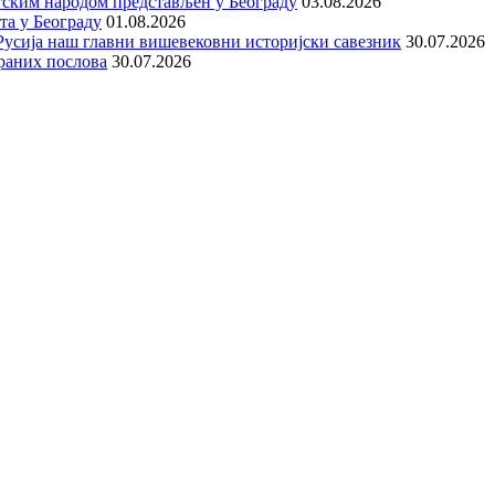
тским народом представљен у Београду
03.08.2026
та у Београду
01.08.2026
е Русија наш главни вишевековни историјски савезник
30.07.2026
раних послова
30.07.2026