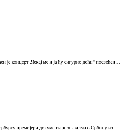
н је концерт „Чекај ме и ја ћу сигурно доћи“ посвећен…
тербургу премијери документарног филма о Србину из