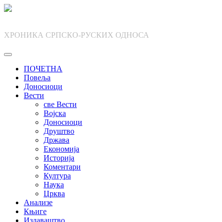
Skip
to
content
ХРОНИКА СРПСКО-РУСКИХ ОДНОСА
ПОЧЕТНА
Повеља
Доносиоци
Вести
све Вести
Војска
Доносиоци
Друштво
Држава
Економија
Историја
Коментари
Култура
Наука
Црква
Анализе
Књиге
Издаваштво