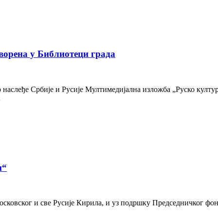
ворена у Библиотеци града
наслеђе Србије и Русије Мултимедијална изложба „Руско културн
…
и“
осковског и све Русије Кирила, и уз подршку Председничког фон