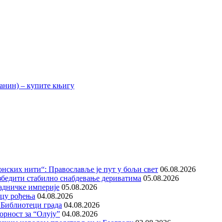
нских нити“: Православље је пут у бољи свет
06.08.2026
збедити стабилно снабдевање дериватима
05.08.2026
адничке империје
05.08.2026
ицу рођења
04.08.2026
 Библиотеци града
04.08.2026
орност за “Олују”
04.08.2026