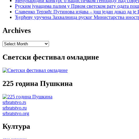
Међународни конкурс о нацистичком геноциду над совје
Руским јунацима палим у Првом светском рату одата пош
Славенко Терзић: Путинова изјава – још један доказ да ј
Ђурђеву уручена Захвалница руског Министарства иност
Archives
Archives
Светски фестивал омладине
225 година Пушкина
srbratstvo.rs
srbratstvo.ru
srbratstvo.org
Култура