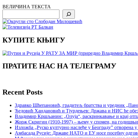
ВЕЛИЧИНА ТЕКСТА
Search
КУПИТЕ КЊИГУ
ПРАТИТЕ НАС НА ТЕЛЕГРАМУ
Recent Posts
Здравко Шћепановић, градитељ братства и уредник „Пано
Ђедовић Хандановић и Тјурдењев: Држава и НИС ће обе
Владимир Кршљанин: „Олуја“, раскринкавање и крај отп
Жорж Скригин (1910-1997) – њему у спомен, на годишњ
Изложба „Руско културно наслеђе у Београду” отворена у
Амбасада Русије: Државе НАТО и ЕУ носе посебну одгов