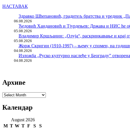
НАСТАВАК
Здравко Шћепановић, градитељ братства и уредник „Па
06.08.2026
Ђедовић Хандановић и Тјурдењев: Држава и НИС ће о
05.08.2026
Владимир Кршљанин: „Олуја“, раскринкавање и крај о
05.08.2026
Жорж Скригин (1910-1997) – њему у спомен, на годи
04.08.2026
Изложба „Руско културно наслеђе у Београду” отворен
04.08.2026
Архиве
Архиве
Календар
August 2026
M
T
W
T
F
S
S