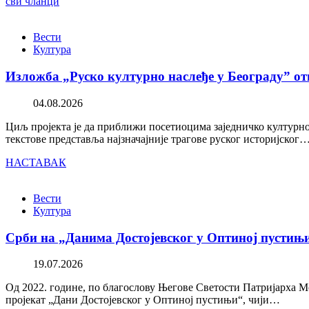
сви чланци
Вести
Култура
Изложба „Руско културно наслеђе у Београду” от
04.08.2026
Циљ пројекта је да приближи посетиоцима заједничко културно 
текстове представља најзначајније трагове руског историјског
НАСТАВАК
Вести
Култура
Срби на „Данима Достојевског у Оптиној пустињ
19.07.2026
Од 2022. године, по благослову Његове Светости Патријарха М
пројекат „Дани Достојевског у Оптиној пустињи“, чији…