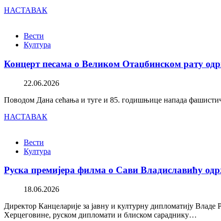
НАСТАВАК
Вести
Култура
Концерт песама о Великом Отаџбинском рату одр
22.06.2026
Поводом Дана сећања и туге и 85. годишњице напада фашистичк
НАСТАВАК
Вести
Култура
Руска премијера филма о Сави Владиславићу одр
18.06.2026
Директор Канцеларије за јавну и културну дипломатију Владе 
Херцеговине, руском дипломати и блиском сараднику…