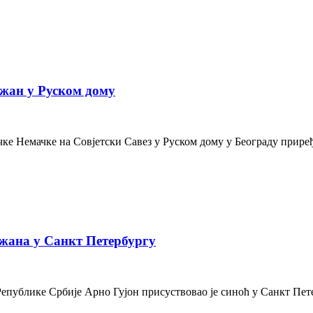
жан у Руском дому
е Немачке на Совјетски Савез у Руском дому у Београду приређе
жана у Санкт Петербургу
Републике Србије Арно Гујон присуствовао је синоћ у Санкт Пе