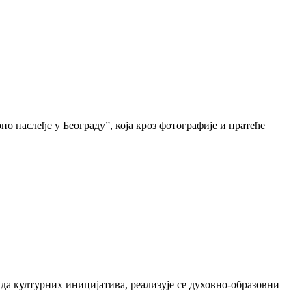
о наслеђе у Београду”, која кроз фотографије и пратеће
да културних иницијатива, реализује се духовно-образовни