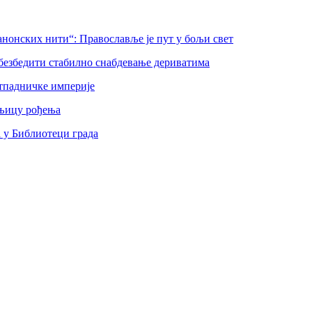
нонских нити“: Православље је пут у бољи свет
безбедити стабилно снабдевање дериватима
тпадничке империје
шњицу рођења
а у Библиотеци града