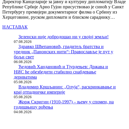
Директор Канцеларије за јавну и културну дипломатију Владе
Републике Србије Арно Гујон присуствовао је синоћ у Санкт
Петербургу премијери документарног филма о Србину из
Херцеговине, руском дипломати и блиском сараднику…
НАСТАВАК
Зеленски није добродошао ни у својој земљи!
07.08.2026
Здравко Шћепановић, градитељ братства и
уредник „Панонских нити“: Православље је пут у
бољи свет
06.08.2026
Ђедовић Хандановић и Тјурдењев: Држава и
НИС ће обезбедити стабилно снабдевање
дериватима
05.08.2026
Владимир Кршљанин: „Олуја“, раскринкавање и
крај отпадничке империје
05.08.2026
Жорж Скригин (1910-1997) – њему у спомен, на
годишњицу рођења
04.08.2026