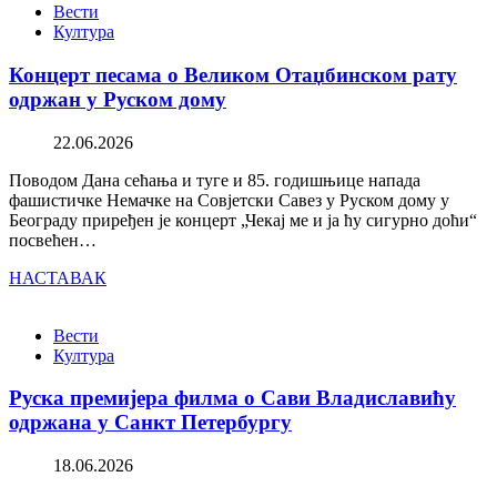
Вести
Култура
Концерт песама о Великом Отаџбинском рату
одржан у Руском дому
22.06.2026
Поводом Дана сећања и туге и 85. годишњице напада
фашистичке Немачке на Совјетски Савез у Руском дому у
Београду приређен је концерт „Чекај ме и ја ћу сигурно доћи“
посвећен…
НАСТАВАК
Вести
Култура
Руска премијера филма о Сави Владиславићу
одржана у Санкт Петербургу
18.06.2026