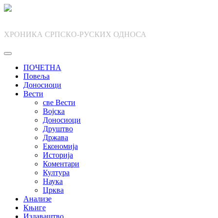
Skip
to
content
ХРОНИКА СРПСКО-РУСКИХ ОДНОСА
ПОЧЕТНА
Повеља
Доносиоци
Вести
све Вести
Војска
Доносиоци
Друштво
Држава
Економија
Историја
Коментари
Култура
Наука
Црква
Анализе
Књиге
Издаваштво