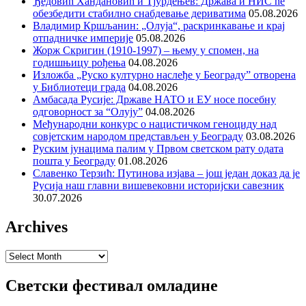
Ђедовић Хандановић и Тјурдењев: Држава и НИС ће
обезбедити стабилно снабдевање дериватима
05.08.2026
Владимир Кршљанин: „Олуја“, раскринкавање и крај
отпадничке империје
05.08.2026
Жорж Скригин (1910-1997) – њему у спомен, на
годишњицу рођења
04.08.2026
Изложба „Руско културно наслеђе у Београду” отворена
у Библиотеци града
04.08.2026
Амбасада Русије: Државе НАТО и ЕУ носе посебну
одговорност за “Олују”
04.08.2026
Међународни конкурс о нацистичком геноциду над
совјетским народом представљен у Београду
03.08.2026
Руским јунацима палим у Првом светском рату одата
пошта у Београду
01.08.2026
Славенко Терзић: Путинова изјава – још један доказ да је
Русија наш главни вишевековни историјски савезник
30.07.2026
Archives
Archives
Светски фестивал омладине