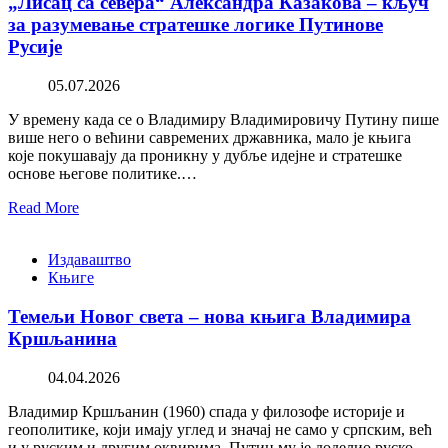
„Лисац са севера“ Александра Казакова – кључ
за разумевање стратешке логике Путинове
Русије
05.07.2026
У времену када се о Владимиру Владимировичу Путину пише
више него о већини савремених државника, мало је књига
које покушавају да проникну у дубље идејне и стратешке
основе његове политике.…
Read More
Издаваштво
Књиге
Темељи Новог света – нова књига Владимира
Кршљанина
04.04.2026
Владимир Кршљанин (1960) спада у филозофе историје и
геополитике, који имају углед и значај не само у српским, већ
и у руским и другим оквирима. Путин му је доделио руско…