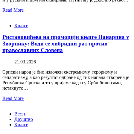
Read More
Књиге
Ристановићева на промоцији књиге Панарина у
Зворнику: Води се хибридни рат против
православних Словена
21.03.2026
Српски народ је био изложен екстремизму, тероризму и
сепаратизму, а као резултат одбране од тих напада створена је
Република Српска и то у вријеме када су Срби били сами,
истакнуто…
Read More
Вести
Друштво
Књиге