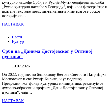
културно наслеђе Србије и Русије Мултимедијална изложба
„Руско културно наслеђе у Београду”, која кроз фотографије и
пратеће текстове представља најзначајније трагове руског
историјског…
НАСТАВАК
Вести
Култура
Срби на „Данима Достојевског у Оптиној
пустињи“
19.07.2026
Од 2022. године, по благослову Његове Светости Патријарха
Московског и све Русије Кирила, и уз подршку
Председничког фонда културних иницијатива, реализује се
духовно-образовни пројекат „Дани Достојевског у Оптиној
пустињи“, чији…
НАСТАВАК