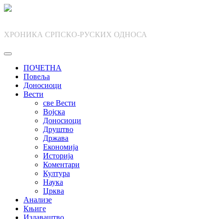
Skip
to
content
ХРОНИКА СРПСКО-РУСКИХ ОДНОСА
ПОЧЕТНА
Повеља
Доносиоци
Вести
све Вести
Војска
Доносиоци
Друштво
Држава
Економија
Историја
Коментари
Култура
Наука
Црква
Анализе
Књиге
Издаваштво