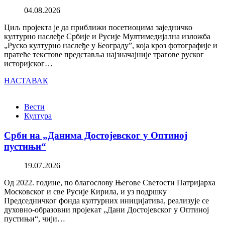
04.08.2026
Циљ пројекта је да приближи посетиоцима заједничко
културно наслеђе Србије и Русије Мултимедијална изложба
„Руско културно наслеђе у Београду”, која кроз фотографије и
пратеће текстове представља најзначајније трагове руског
историјског…
НАСТАВАК
Вести
Култура
Срби на „Данима Достојевског у Оптиној
пустињи“
19.07.2026
Од 2022. године, по благослову Његове Светости Патријарха
Московског и све Русије Кирила, и уз подршку
Председничког фонда културних иницијатива, реализује се
духовно-образовни пројекат „Дани Достојевског у Оптиној
пустињи“, чији…