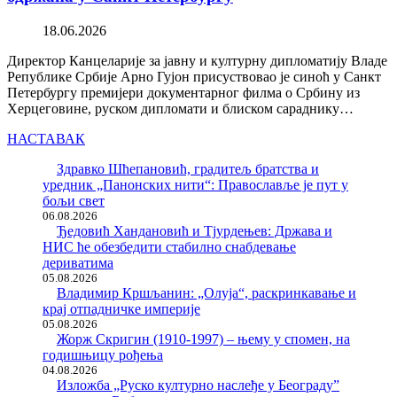
18.06.2026
Директор Канцеларије за јавну и културну дипломатију Владе
Републике Србије Арно Гујон присуствовао је синоћ у Санкт
Петербургу премијери документарног филма о Србину из
Херцеговине, руском дипломати и блиском сараднику…
НАСТАВАК
Здравко Шћепановић, градитељ братства и
уредник „Панонских нити“: Православље је пут у
бољи свет
06.08.2026
Ђедовић Хандановић и Тјурдењев: Држава и
НИС ће обезбедити стабилно снабдевање
дериватима
05.08.2026
Владимир Кршљанин: „Олуја“, раскринкавање и
крај отпадничке империје
05.08.2026
Жорж Скригин (1910-1997) – њему у спомен, на
годишњицу рођења
04.08.2026
Изложба „Руско културно наслеђе у Београду”