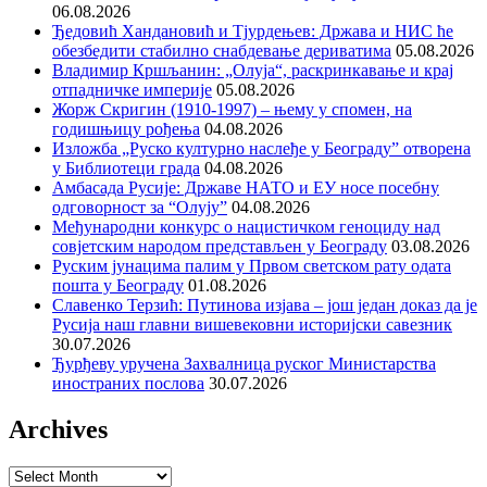
06.08.2026
Ђедовић Хандановић и Тјурдењев: Држава и НИС ће
обезбедити стабилно снабдевање дериватима
05.08.2026
Владимир Кршљанин: „Олуја“, раскринкавање и крај
отпадничке империје
05.08.2026
Жорж Скригин (1910-1997) – њему у спомен, на
годишњицу рођења
04.08.2026
Изложба „Руско културно наслеђе у Београду” отворена
у Библиотеци града
04.08.2026
Амбасада Русије: Државе НАТО и ЕУ носе посебну
одговорност за “Олују”
04.08.2026
Међународни конкурс о нацистичком геноциду над
совјетским народом представљен у Београду
03.08.2026
Руским јунацима палим у Првом светском рату одата
пошта у Београду
01.08.2026
Славенко Терзић: Путинова изјава – још један доказ да је
Русија наш главни вишевековни историјски савезник
30.07.2026
Ђурђеву уручена Захвалница руског Министарства
иностраних послова
30.07.2026
Archives
Archives