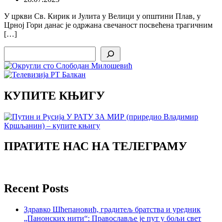
У цркви Св. Кирик и Јулита у Велици у општини Плав, у
Црној Гори данас је одржана свечаност посвећена трагичним
[…]
Search
КУПИТЕ КЊИГУ
ПРАТИТЕ НАС НА ТЕЛЕГРАМУ
Recent Posts
Здравко Шћепановић, градитељ братства и уредник
„Панонских нити“: Православље је пут у бољи свет