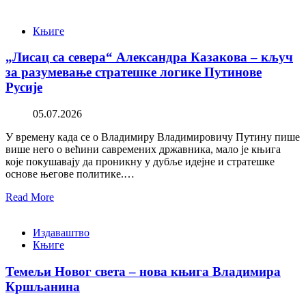
Књиге
„Лисац са севера“ Александра Казакова – кључ
за разумевање стратешке логике Путинове
Русије
05.07.2026
У времену када се о Владимиру Владимировичу Путину пише
више него о већини савремених државника, мало је књига
које покушавају да проникну у дубље идејне и стратешке
основе његове политике.…
Read More
Издаваштво
Књиге
Темељи Новог света – нова књига Владимира
Кршљанина