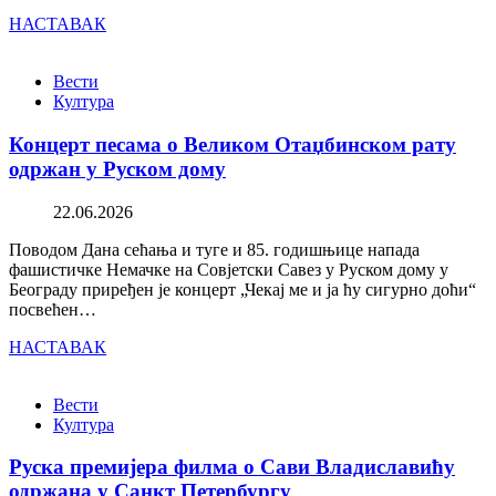
НАСТАВАК
Вести
Култура
Концерт песама о Великом Отаџбинском рату
одржан у Руском дому
22.06.2026
Поводом Дана сећања и туге и 85. годишњице напада
фашистичке Немачке на Совјетски Савез у Руском дому у
Београду приређен је концерт „Чекај ме и ја ћу сигурно доћи“
посвећен…
НАСТАВАК
Вести
Култура
Руска премијера филма о Сави Владиславићу
одржана у Санкт Петербургу