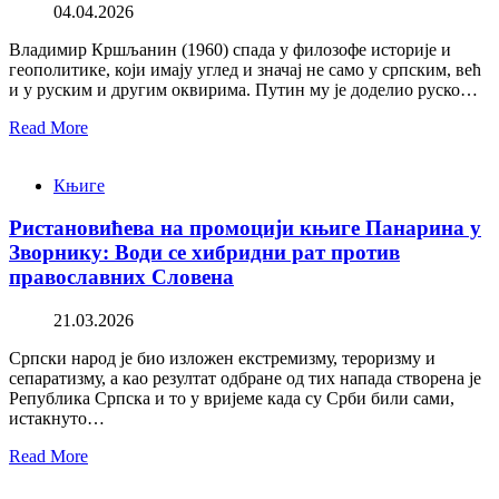
04.04.2026
Владимир Кршљанин (1960) спада у филозофе историје и
геополитике, који имају углед и значај не само у српским, већ
и у руским и другим оквирима. Путин му је доделио руско…
Read More
Књиге
Ристановићева на промоцији књиге Панарина у
Зворнику: Води се хибридни рат против
православних Словена
21.03.2026
Српски народ је био изложен екстремизму, тероризму и
сепаратизму, а као резултат одбране од тих напада створена је
Република Српска и то у вријеме када су Срби били сами,
истакнуто…
Read More