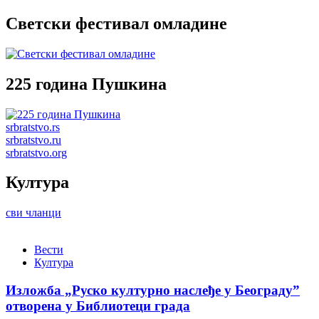
Светски фестивал омладине
225 година Пушкина
srbratstvo.rs
srbratstvo.ru
srbratstvo.org
Култура
сви чланци
Вести
Култура
Изложба „Руско културно наслеђе у Београду”
отворена у Библиотеци града