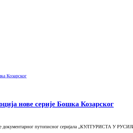
оција нове серије Бошка Козарског
оне документарног путописног серијала „КУЛТУРИСТА У РУСИЈИ“