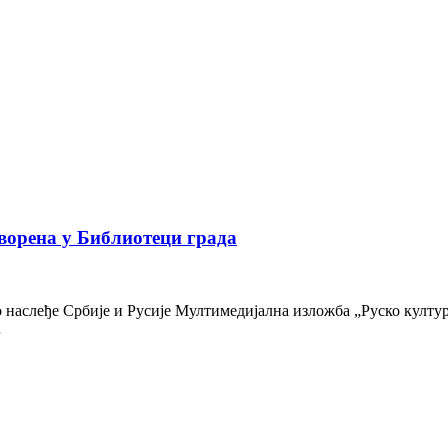
ворена у Библиотеци града
наслеђе Србије и Русије Мултимедијална изложба „Руско културн
…