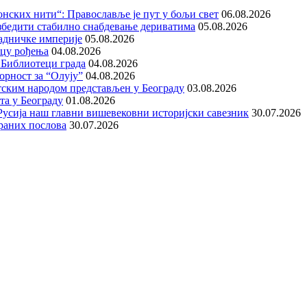
нских нити“: Православље је пут у бољи свет
06.08.2026
збедити стабилно снабдевање дериватима
05.08.2026
адничке империје
05.08.2026
ицу рођења
04.08.2026
 Библиотеци града
04.08.2026
орност за “Олују”
04.08.2026
тским народом представљен у Београду
03.08.2026
та у Београду
01.08.2026
е Русија наш главни вишевековни историјски савезник
30.07.2026
раних послова
30.07.2026