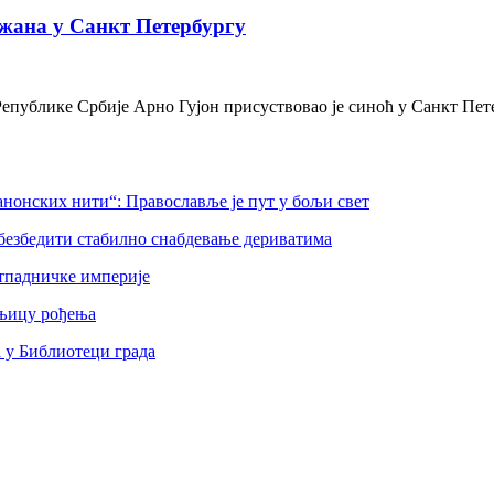
жана у Санкт Петербургу
Републике Србије Арно Гујон присуствовао је синоћ у Санкт Пе
нонских нити“: Православље је пут у бољи свет
безбедити стабилно снабдевање дериватима
тпадничке империје
шњицу рођења
а у Библиотеци града