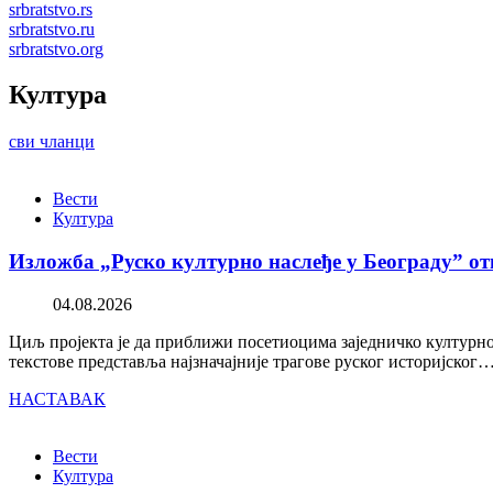
srbratstvo.rs
srbratstvo.ru
srbratstvo.org
Култура
сви чланци
Вести
Култура
Изложба „Руско културно наслеђе у Београду” от
04.08.2026
Циљ пројекта је да приближи посетиоцима заједничко културно 
текстове представља најзначајније трагове руског историјског
НАСТАВАК
Вести
Култура