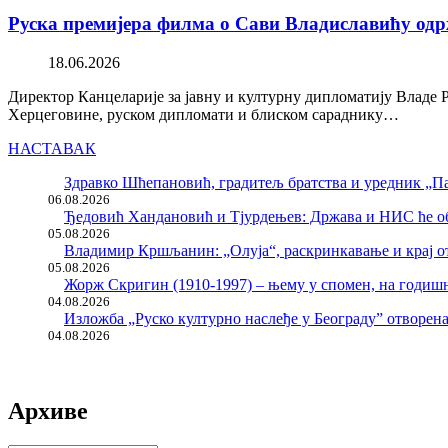
Руска премијера филма о Сави Владиславићу одр
18.06.2026
Директор Канцеларије за јавну и културну дипломатију Владе 
Херцеговине, руском дипломати и блиском сараднику…
НАСТАВАК
Здравко Шћепановић, градитељ братства и уредник „Па
06.08.2026
Ђедовић Хандановић и Тјурдењев: Држава и НИС ће о
05.08.2026
Владимир Кршљанин: „Олуја“, раскринкавање и крај о
05.08.2026
Жорж Скригин (1910-1997) – њему у спомен, на годи
04.08.2026
Изложба „Руско културно наслеђе у Београду” отворен
04.08.2026
Архиве