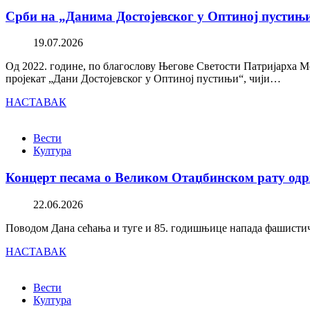
Срби на „Данима Достојевског у Оптиној пустињ
19.07.2026
Од 2022. године, по благослову Његове Светости Патријарха М
пројекат „Дани Достојевског у Оптиној пустињи“, чији…
НАСТАВАК
Вести
Култура
Концерт песама о Великом Отаџбинском рату одр
22.06.2026
Поводом Дана сећања и туге и 85. годишњице напада фашистичк
НАСТАВАК
Вести
Култура