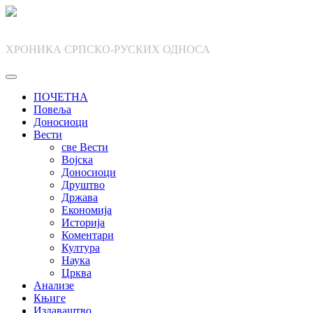
Skip
to
content
ХРОНИКА СРПСКО-РУСКИХ ОДНОСА
ПОЧЕТНА
Повеља
Доносиоци
Вести
све Вести
Војска
Доносиоци
Друштво
Држава
Економија
Историја
Коментари
Култура
Наука
Црква
Анализе
Књиге
Издаваштво