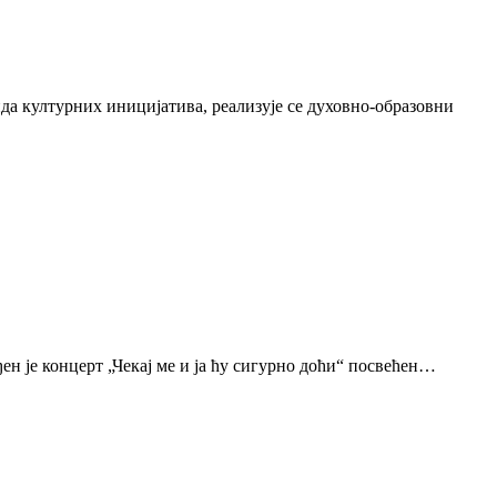
да културних иницијатива, реализује се духовно-образовни
н је концерт „Чекај ме и ја ћу сигурно доћи“ посвећен…