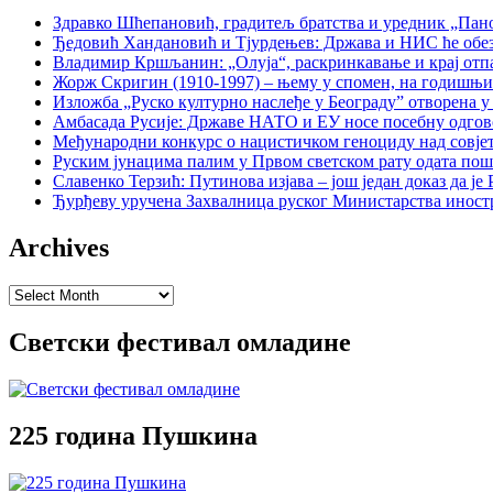
Здравко Шћепановић, градитељ братства и уредник „Пано
Ђедовић Хандановић и Тјурдењев: Држава и НИС ће обе
Владимир Кршљанин: „Олуја“, раскринкавање и крај отп
Жорж Скригин (1910-1997) – њему у спомен, на годишњ
Изложба „Руско културно наслеђе у Београду” отворена у
Амбасада Русије: Државе НАТО и ЕУ носе посебну одгов
Међународни конкурс о нацистичком геноциду над совје
Руским јунацима палим у Првом светском рату одата пош
Славенко Терзић: Путинова изјава – још један доказ да ј
Ђурђеву уручена Захвалница руског Министарства иност
Archives
Archives
Светски фестивал омладине
225 година Пушкина