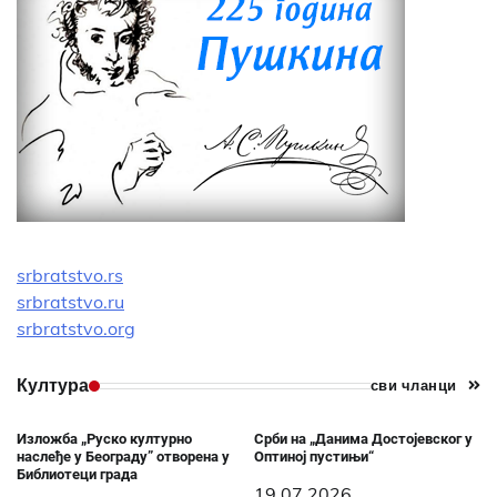
srbratstvo.rs
srbratstvo.ru
srbratstvo.org
Култура
сви чланци
Изложба „Руско културно
Срби на „Данима Достојевског у
наслеђе у Београду” отворена у
Оптиној пустињи“
Библиотеци града
19.07.2026