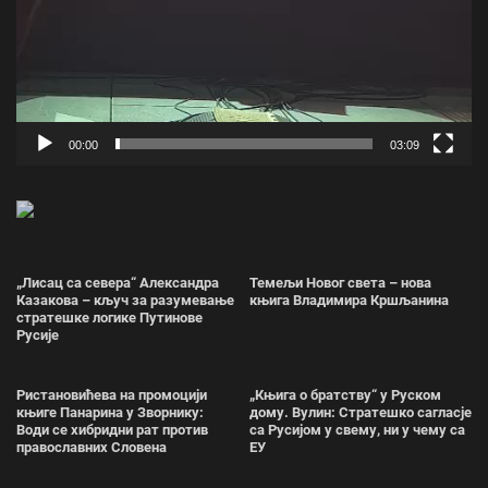
00:00
03:09
„Лисац са севера“ Александра
Темељи Новог света – нова
Казакова – кључ за разумевање
књига Владимира Кршљанина
стратешке логике Путинове
Русије
Ристановићева на промоцији
„Књига о братству“ у Руском
књиге Панарина у Зворнику:
дому. Вулин: Стратешко сагласје
Води се хибридни рат против
са Русијом у свему, ни у чему са
православних Словена
ЕУ