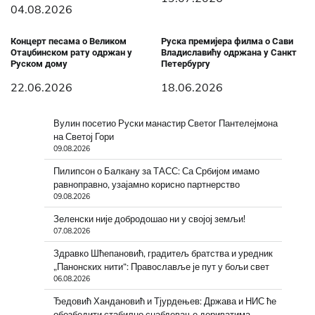
04.08.2026
Концерт песама о Великом
Руска премијера филма о Сави
Отаџбинском рату одржан у
Владиславићу одржана у Санкт
Руском дому
Петербургу
22.06.2026
18.06.2026
Вулин посетио Руски манастир Светог Пантелејмона
на Светој Гори
09.08.2026
Пилипсон о Балкану за ТАСС: Са Србијом имамо
равноправно, узајамно корисно партнерство
09.08.2026
Зеленски није добродошао ни у својој земљи!
07.08.2026
Здравко Шћепановић, градитељ братства и уредник
„Панонских нити“: Православље је пут у бољи свет
06.08.2026
Ђедовић Хандановић и Тјурдењев: Држава и НИС ће
обезбедити стабилно снабдевање дериватима