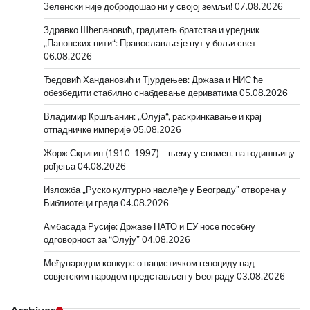
Зеленски није добродошао ни у својој земљи!
07.08.2026
Здравко Шћепановић, градитељ братства и уредник
„Панонских нити“: Православље је пут у бољи свет
06.08.2026
Ђедовић Хандановић и Тјурдењев: Држава и НИС ће
обезбедити стабилно снабдевање дериватима
05.08.2026
Владимир Кршљанин: „Олуја“, раскринкавање и крај
отпадничке империје
05.08.2026
Жорж Скригин (1910-1997) – њему у спомен, на годишњицу
рођења
04.08.2026
Изложба „Руско културно наслеђе у Београду” отворена у
Библиотеци града
04.08.2026
Амбасада Русије: Државе НАТО и ЕУ носе посебну
одговорност за “Олују”
04.08.2026
Међународни конкурс о нацистичком геноциду над
совјетским народом представљен у Београду
03.08.2026
Archives