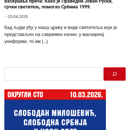
Васкршња прича: Како је Праведни Јован Руски,
грчки светитељ, помогао Србима 1999.
20.04.2025
Кад људи уђу у нашу цркву и виде светитеља који је
представљен на савремен начин, у маскирној
униформи, то им […]
Search