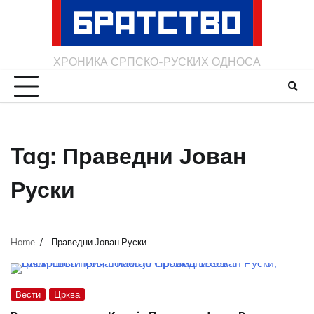
Skip
to
content
ХРОНИКА СРПСКО-РУСКИХ ОДНОСА
Tag:
Праведни Јован
Руски
Home
Праведни Јован Руски
Вести
Црква