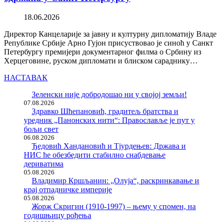
18.06.2026
Директор Канцеларије за јавну и културну дипломатију Владе
Републике Србије Арно Гујон присуствовао је синоћ у Санкт
Петербургу премијери документарног филма о Србину из
Херцеговине, руском дипломати и блиском сараднику…
НАСТАВАК
Зеленски није добродошао ни у својој земљи!
07.08.2026
Здравко Шћепановић, градитељ братства и
уредник „Панонских нити“: Православље је пут у
бољи свет
06.08.2026
Ђедовић Хандановић и Тјурдењев: Држава и
НИС ће обезбедити стабилно снабдевање
дериватима
05.08.2026
Владимир Кршљанин: „Олуја“, раскринкавање и
крај отпадничке империје
05.08.2026
Жорж Скригин (1910-1997) – њему у спомен, на
годишњицу рођења