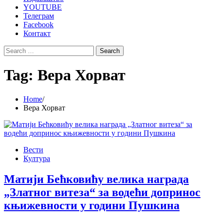
YOUTUBE
Телеграм
Facebook
Контакт
Search
for:
Tag:
Вера Хорват
Home
Вера Хорват
Вести
Култура
Матији Бећковићу велика награда
„Златног витеза“ за водећи допринос
књижевности у години Пушкина