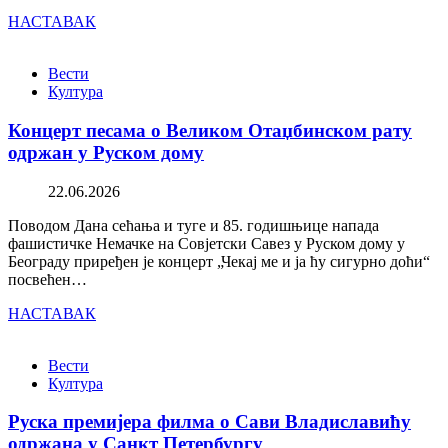
НАСТАВАК
Вести
Култура
Концерт песама о Великом Отаџбинском рату
одржан у Руском дому
22.06.2026
Поводом Дана сећања и туге и 85. годишњице напада
фашистичке Немачке на Совјетски Савез у Руском дому у
Београду приређен је концерт „Чекај ме и ја ћу сигурно доћи“
посвећен…
НАСТАВАК
Вести
Култура
Руска премијера филма о Сави Владиславићу
одржана у Санкт Петербургу