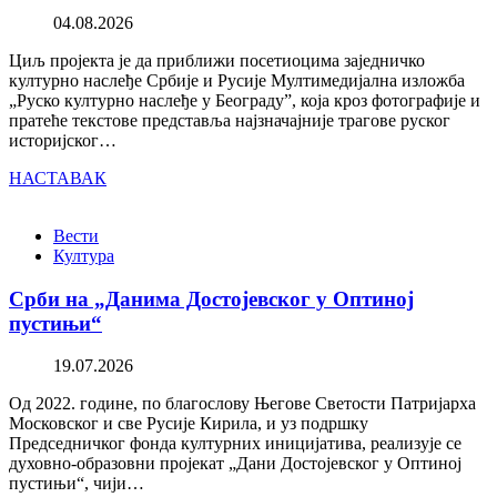
04.08.2026
Циљ пројекта је да приближи посетиоцима заједничко
културно наслеђе Србије и Русије Мултимедијална изложба
„Руско културно наслеђе у Београду”, која кроз фотографије и
пратеће текстове представља најзначајније трагове руског
историјског…
НАСТАВАК
Вести
Култура
Срби на „Данима Достојевског у Оптиној
пустињи“
19.07.2026
Од 2022. године, по благослову Његове Светости Патријарха
Московског и све Русије Кирила, и уз подршку
Председничког фонда културних иницијатива, реализује се
духовно-образовни пројекат „Дани Достојевског у Оптиној
пустињи“, чији…