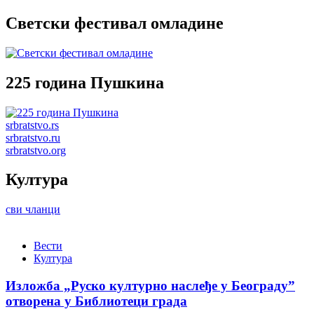
Светски фестивал омладине
225 година Пушкина
srbratstvo.rs
srbratstvo.ru
srbratstvo.org
Култура
сви чланци
Вести
Култура
Изложба „Руско културно наслеђе у Београду”
отворена у Библиотеци града