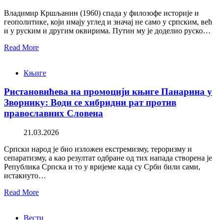
Владимир Кршљанин (1960) спада у филозофе историје и
геополитике, који имају углед и значај не само у српским, већ
и у руским и другим оквирима. Путин му је доделио руско…
Read More
Књиге
Ристановићева на промоцији књиге Панарина у
Зворнику: Води се хибридни рат против
православних Словена
21.03.2026
Српски народ је био изложен екстремизму, тероризму и
сепаратизму, а као резултат одбране од тих напада створена је
Република Српска и то у вријеме када су Срби били сами,
истакнуто…
Read More
Вести