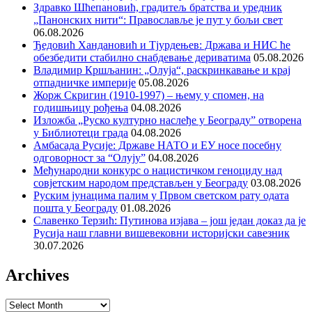
Здравко Шћепановић, градитељ братства и уредник
„Панонских нити“: Православље је пут у бољи свет
06.08.2026
Ђедовић Хандановић и Тјурдењев: Држава и НИС ће
обезбедити стабилно снабдевање дериватима
05.08.2026
Владимир Кршљанин: „Олуја“, раскринкавање и крај
отпадничке империје
05.08.2026
Жорж Скригин (1910-1997) – њему у спомен, на
годишњицу рођења
04.08.2026
Изложба „Руско културно наслеђе у Београду” отворена
у Библиотеци града
04.08.2026
Амбасада Русије: Државе НАТО и ЕУ носе посебну
одговорност за “Олују”
04.08.2026
Међународни конкурс о нацистичком геноциду над
совјетским народом представљен у Београду
03.08.2026
Руским јунацима палим у Првом светском рату одата
пошта у Београду
01.08.2026
Славенко Терзић: Путинова изјава – још један доказ да је
Русија наш главни вишевековни историјски савезник
30.07.2026
Archives
Archives