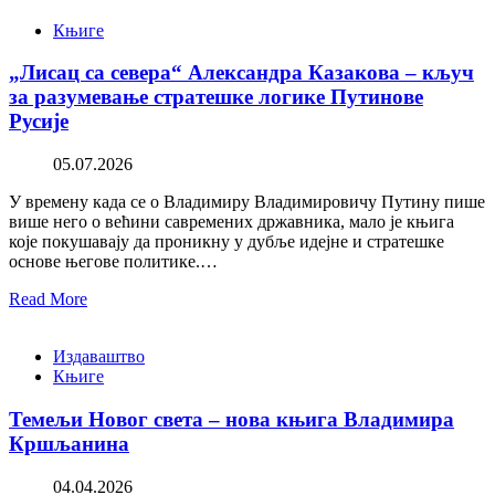
Књиге
„Лисац са севера“ Александра Казакова – кључ
за разумевање стратешке логике Путинове
Русије
05.07.2026
У времену када се о Владимиру Владимировичу Путину пише
више него о већини савремених државника, мало је књига
које покушавају да проникну у дубље идејне и стратешке
основе његове политике.…
Read More
Издаваштво
Књиге
Темељи Новог света – нова књига Владимира
Кршљанина
04.04.2026