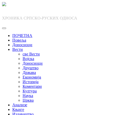
Skip
to
content
ХРОНИКА СРПСКО-РУСКИХ ОДНОСА
ПОЧЕТНА
Повеља
Доносиоци
Вести
све Вести
Војска
Доносиоци
Друштво
Држава
Економија
Историја
Коментари
Култура
Наука
Црква
Анализе
Књиге
Издаваштво