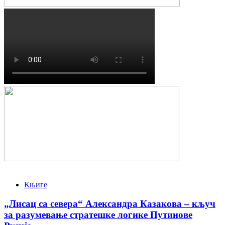
Књиге
„Лисац са севера“ Александра Казакова – кључ
за разумевање стратешке логике Путинове