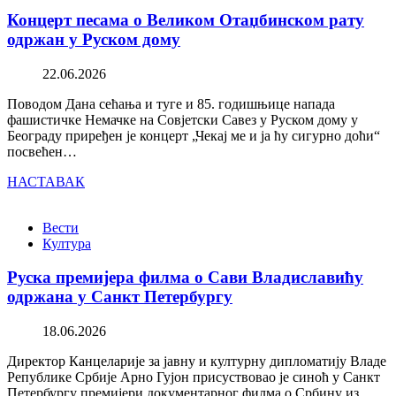
Концерт песама о Великом Отаџбинском рату
одржан у Руском дому
22.06.2026
Поводом Дана сећања и туге и 85. годишњице напада
фашистичке Немачке на Совјетски Савез у Руском дому у
Београду приређен је концерт „Чекај ме и ја ћу сигурно доћи“
посвећен…
НАСТАВАК
Вести
Култура
Руска премијера филма о Сави Владиславићу
одржана у Санкт Петербургу
18.06.2026
Директор Канцеларије за јавну и културну дипломатију Владе
Републике Србије Арно Гујон присуствовао је синоћ у Санкт
Петербургу премијери документарног филма о Србину из