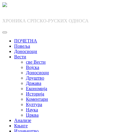
Skip
to
content
ХРОНИКА СРПСКО-РУСКИХ ОДНОСА
ПОЧЕТНА
Повеља
Доносиоци
Вести
све Вести
Војска
Доносиоци
Друштво
Држава
Економија
Историја
Коментари
Култура
Наука
Црква
Анализе
Књиге
Издаваштво