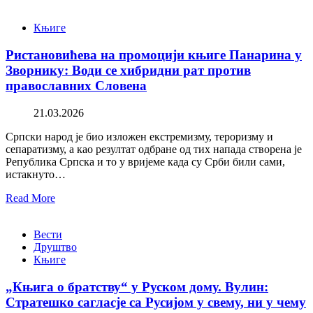
Књиге
Ристановићева на промоцији књиге Панарина у
Зворнику: Води се хибридни рат против
православних Словена
21.03.2026
Српски народ је био изложен екстремизму, тероризму и
сепаратизму, а као резултат одбране од тих напада створена је
Република Српска и то у вријеме када су Срби били сами,
истакнуто…
Read More
Вести
Друштво
Књиге
„Књига о братству“ у Руском дому. Вулин:
Стратешко сагласје са Русијом у свему, ни у чему