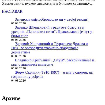
Херцеговине, руском дипломати и блиском сараднику…
НАСТАВАК
Зеленски није добродошао ни у својој земљи!
07.08.2026
Здравко Шћепановић, градитељ братства и
уредник „Панонских нити“: Православље је пут у
бољи свет
06.08.2026
Ђедовић Хандановић и Тјурдењев: Држава и
НИС ће обезбедити стабилно снабдевање
дериватима
05.08.2026
Владимир Кршљанин: „Олуја“, раскринкавање и
крај отпадничке империје
05.08.2026
Жорж Скригин (1910-1997) – њему у спомен, на
годишњицу рођења
04.08.2026
Архиве