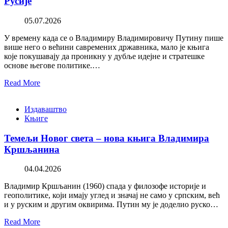
Русије
05.07.2026
У времену када се о Владимиру Владимировичу Путину пише
више него о већини савремених државника, мало је књига
које покушавају да проникну у дубље идејне и стратешке
основе његове политике.…
Read More
Издаваштво
Књиге
Темељи Новог света – нова књига Владимира
Кршљанина
04.04.2026
Владимир Кршљанин (1960) спада у филозофе историје и
геополитике, који имају углед и значај не само у српским, већ
и у руским и другим оквирима. Путин му је доделио руско…
Read More