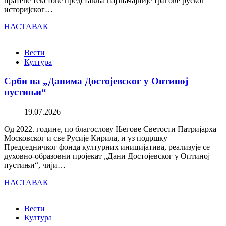
пратеће текстове представља најзначајније трагове руског
историјског…
НАСТАВАК
Вести
Култура
Срби на „Данима Достојевског у Оптиној
пустињи“
19.07.2026
Од 2022. године, по благослову Његове Светости Патријарха
Московског и све Русије Кирила, и уз подршку
Председничког фонда културних иницијатива, реализује се
духовно-образовни пројекат „Дани Достојевског у Оптиној
пустињи“, чији…
НАСТАВАК
Вести
Култура