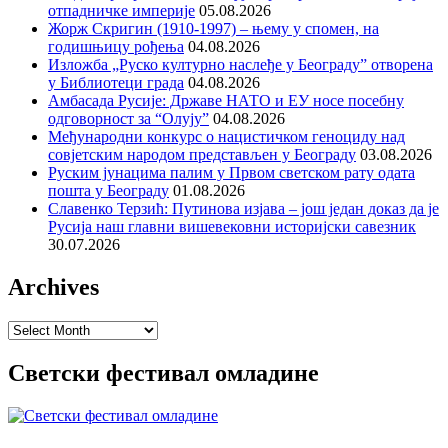
отпадничке империје
05.08.2026
Жорж Скригин (1910-1997) – њему у спомен, на
годишњицу рођења
04.08.2026
Изложба „Руско културно наслеђе у Београду” отворена
у Библиотеци града
04.08.2026
Амбасада Русије: Државе НАТО и ЕУ носе посебну
одговорност за “Олују”
04.08.2026
Међународни конкурс о нацистичком геноциду над
совјетским народом представљен у Београду
03.08.2026
Руским јунацима палим у Првом светском рату одата
пошта у Београду
01.08.2026
Славенко Терзић: Путинова изјава – још један доказ да је
Русија наш главни вишевековни историјски савезник
30.07.2026
Archives
Archives
Светски фестивал омладине