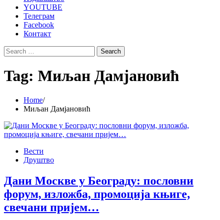
YOUTUBE
Телеграм
Facebook
Контакт
Search
for:
Tag:
Миљан Дамјановић
Home
Миљан Дамјановић
Вести
Друштво
Дани Москве у Београду: пословни
форум, изложба, промоција књиге,
свечани пријем…