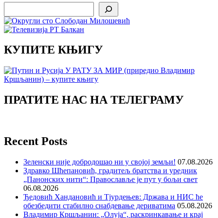
Search
КУПИТЕ КЊИГУ
ПРАТИТЕ НАС НА ТЕЛЕГРАМУ
Recent Posts
Зеленски није добродошао ни у својој земљи!
07.08.2026
Здравко Шћепановић, градитељ братства и уредник
„Панонских нити“: Православље је пут у бољи свет
06.08.2026
Ђедовић Хандановић и Тјурдењев: Држава и НИС ће
обезбедити стабилно снабдевање дериватима
05.08.2026
Владимир Кршљанин: „Олуја“, раскринкавање и крај