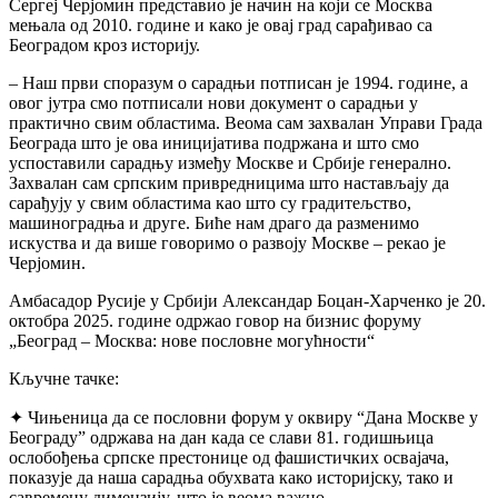
Сергеј Черјомин представио је начин на који се Москва
мењала од 2010. године и како је овај град сарађивао са
Београдом кроз историју.
– Наш први споразум о сарадњи потписан је 1994. године, а
овог јутра смо потписали нови документ о сарадњи у
практично свим областима. Веома сам захвалан Управи Града
Београда што је ова иницијатива подржана и што смо
успоставили сарадњу између Москве и Србије генерално.
Захвалан сам српским привредницима што настављају да
сарађују у свим областима као што су градитељство,
машиноградња и друге. Биће нам драго да разменимо
искуства и да више говоримо о развоју Москве – рекао је
Черјомин.
Амбасадор Русије у Србији Александар Боцан-Харченко је 20.
октобра 2025. године одржао говор на бизнис форуму
„Београд – Москва: нове пословне могућности“
Кључне тачке:
✦ Чињеница да се пословни форум у оквиру “Дана Москве у
Београду” одржава на дан када се слави 81. годишњица
ослобођења српске престонице од фашистичких освајача,
показује да наша сарадња обухвата како историјску, тако и
савремену димензију, што је веома важно.