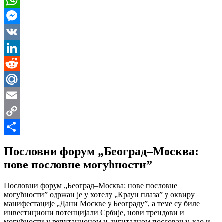
WhatsApp
Messenger
VK
LinkedIn
Reddit
Mail.Ru
Email
Copy
Link
Share
Пословни форум „Београд–Москва:
нове пословне могућности”
Пословни форум „Београд–Москва: нове пословне
могућности” одржан је у хотелу „Краун плаза” у оквиру
манифестације „Дани Москве у Београду”, а теме су биле
инвестициони потенцијали Србије, нови трендови и
могућности у репутационом и дигиталном пословању, као и