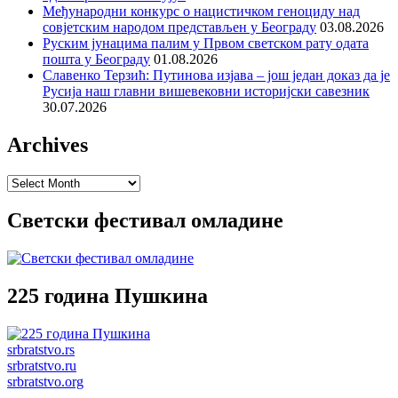
Међународни конкурс о нацистичком геноциду над
совјетским народом представљен у Београду
03.08.2026
Руским јунацима палим у Првом светском рату одата
пошта у Београду
01.08.2026
Славенко Терзић: Путинова изјава – још један доказ да је
Русија наш главни вишевековни историјски савезник
30.07.2026
Archives
Archives
Светски фестивал омладине
225 година Пушкина
srbratstvo.rs
srbratstvo.ru
srbratstvo.org