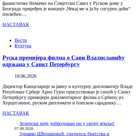
фашистичке Немачке на Совјетски Савез у Руском дому у
Београду приређен је концерт „Чекај ме и ја ћу сигурно доћи“
посвећен…
НАСТАВАК
Вести
Култура
Руска премијера филма о Сави Владиславићу
одржана у Санкт Петербургу
18.06.2026
Директор Канцеларије за јавну и културну дипломатију Владе
Републике Србије Арно Гујон присуствовао је синоћ у Санкт
Петербургу премијери документарног филма о Србину из
Херцеговине, руском дипломати и блиском сараднику…
НАСТАВАК
Зеленски није добродошао ни у својој земљи!
07.08.2026
Здравко Шћепановић, градитељ братства и