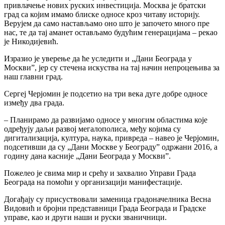
привлачење нових руских инвестиција. Москва је братски
град са којим имамо блиске односе кроз читаву историју.
Верујем да само настављамо оно што је започето много пре
нас, те да тај аманет остављамо будућим генерацијама – рекао
је Никодијевић.
Изразио је уверење да ће уследити и „Дани Београда у
Москви”, јер су стечена искуства на тај начин непроцењива за
наш главни град.
Сергеј Черјомин је подсетио на три века дуге добре односе
између два града.
– Планирамо да развијамо односе у многим областима које
одређују даљи развој мегалополиса, међу којима су
дигитализација, култура, наука, привреда – навео је Черјомин,
подсетивши да су „Дани Москве у Београду” одржани 2016, а
годину дана касније „Дани Београда у Москви”.
Пожелео је свима мир и срећу и захвалио Управи Града
Београда на помоћи у организацији манифестације.
Догађају су присуствовали заменица градоначелника Весна
Видовић и бројни представници Града Београда и Градске
управе, као и други наши и руски званичници.