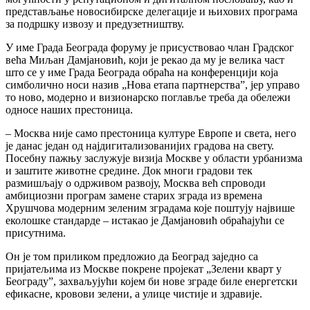
представљање новосибирске делегације и њихових програма
за подршку извозу и предузетништву.
У име Града Београда форуму је присуствовао члан Градског
већа Миљан Дамјановић, који је рекао да му је велика част
што се у име Града Београда обраћа на конференцији која
симболично носи назив „Нова етапа партнерства”, јер управо
то ново, модерно и визионарско поглавље треба да обележи
односе наших престоница.
– Москва није само престоница културе Европе и света, него
је данас један од најдигитализованијих градова на свету.
Посебну пажњу заслужује визија Москве у области урбанизма
и заштите животне средине. Док многи градови тек
размишљају о одрживом развоју, Москва већ спроводи
амбициозни програм замене старих зграда из времена
Хрушчова модерним зеленим зградама које поштују највише
еколошке стандарде – истакао је Дамјановић обраћајући се
присутнима.
Он је том приликом предложио да Београд заједно са
пријатељима из Москве покрене пројекат „Зелени кварт у
Београду”, захваљујући којем би нове зграде биле енергетски
ефикасне, кровови зелени, а улице чистије и здравије.