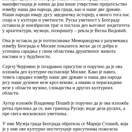
манифестација је начин да још више учврстимо пријатељство
између наша два народа, два града, као и наше две државе.
Наши народи имају дугу заједничку историју, а много тога нас
спаја и у култури и уметности. Руска уметност у Београду
оставила је неизбрисив траг и постала део његовог индетитета
у архитектури, музици, позоришту – рекла је Весна Видовић.
Она је истакла да је потписивање Меморандума о разумевању
између Београда и Москве показатељ жеље да се добра и
успешна сарадња у свим областима друштвеног живота
настави и у будућности.
Сергеј Черјомин је поздравио присутне и поручио да је ова
изложба део културне експанзије Москве. Како је навео,
темељ сарадње између наше две државе и наша два народа
јесу наше духовне везе кроз векове, а имамо и нераскидиве
везе у области музике, сликарства и других културних
области.
Аутор изложбе Владимир Пешић је поручио да је ова изложба
ретка прилика да се, ван граница Русије, виде дела руских, а
пре свега московских уметника.
У име Музеја града Београда обратила се Марија Стошић, која
је у име ове културне институције присутнима пожелела