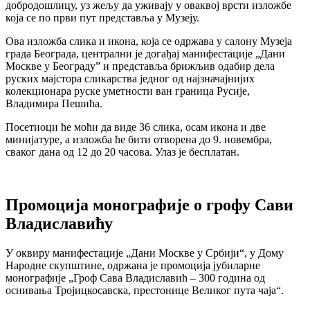
добродошлицу, уз жељу да уживају у оваквој врсти изложбе
која се по први пут представља у Музеју.
Ова изложба слика и икона, која се одржава у салону Музеја
града Београда, централни је догађај манифестације „Дани
Москве у Београду” и представља брижљив одабир дела
руских мајстора сликарства једног од најзначајнијих
колекционара руске уметности ван граница Русије,
Владимира Пешића.
Посетиоци ће моћи да виде 36 слика, осам икона и две
минијатуре, а изложба ће бити отворена до 9. новембра,
сваког дана од 12 до 20 часова. Улаз је бесплатан.
Промоција монографије о грофу Сави
Владиславићу
У оквиру манифестације „Дани Москве у Србији“, у Дому
Народне скупштине, одржана је промоција јубиларне
монографије „Гроф Сава Владиславић – 300 година од
оснивања Тројицкосавска, престонице Великог пута чаја“.