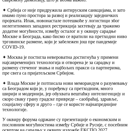
✦ Србија се није придружила антируским санкцијама, и зато
имамо пуно простора за развој и реализацију заједничких
пројеката. Ипак, новонастале потешкоће у логистици због
нелегитимних западних рестрикција захтевају да тражимо
додатне могућности, између осталог и у оквиру сарадње
Москве и Београда, како бисмо се вратили на претходни ниво
трговинске размене, који је забележен још пре пандемије
COVID-19.
✦ Москва је постигла невероватна достигнућа у примени
најсавременијих технологија и отворена је за сарадњу и
размену стеченог знања и најбољих пракси са партнерима,
пре свега са пријатељском Србијом.
✦ Влада Москве је потписала нови меморандум о разумевању
са Београдом који је, у поређењу са претходним, много
ширији и модернији, јер обухвата вештаћку интелигенцију и
скоро сваку грану градске привреде – саобраћај, здравље,
социјалну сферу и друго – где се користе најнапреднијие
технологије.
У оквиру форума одржане су презентације о економским и
пословним могућностима између Србије и Русије, с посебним
освртом на сарадњу у оквиру изложбе ЕКСПО 2027.