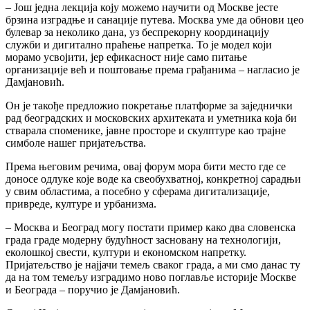
– Још једна лекција коју можемо научити од Москве јесте
брзина изградње и санације путева. Москва уме да обнови цео
булевар за неколико дана, уз беспрекорну координацију
служби и дигитално праћење напретка. То је модел који
морамо усвојити, јер ефикасност није само питање
организације већ и поштовање према грађанима – нагласио је
Дамјановић.
Он је такође предложио покретање платформе за заједнички
рад београдских и московских архитеката и уметника која би
стварала споменике, јавне просторе и скулптуре као трајне
симболе нашег пријатељства.
Према његовим речима, овај форум мора бити место где се
доносе одлуке које воде ка свеобухватној, конкретној сарадњи
у свим областима, а посебно у сферама дигитализације,
привреде, културе и урбанизма.
– Москва и Београд могу постати пример како два словенска
града граде модерну будућност засновану на технологији,
еколошкој свести, култури и економском напретку.
Пријатељство је најјачи темељ сваког града, а ми смо данас ту
да на том темељу изградимо ново поглавље историје Москве
и Београда – поручио је Дамјановић.