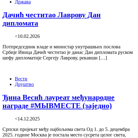
Држава
Дачић честитао Лаврову Дан
дипломата
<10.02.2026
Потпредседник владе и министар унутрашњих послова
Србије Ивица Дачић честитао је данас Дан дипломата руском
шефу дипломатије Сергеју Лаврову, рекавши […]
Вести
Друштво
Ђина Весић лауреат међународне
награде #МЫВМЕСТЕ (заједно)
<14.12.2025
Српски пројекат међу најбољима света Од 1. до 5. децембра
2025. године Москва је постала место сусрета целог света,