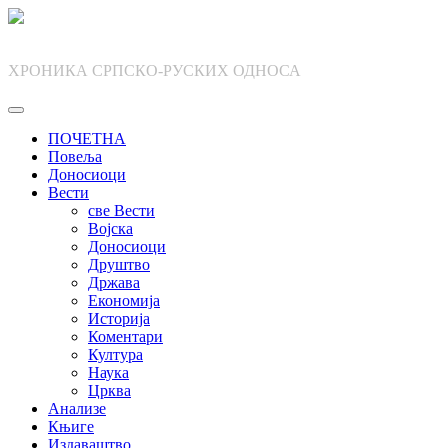
Skip
to
content
ХРОНИКА СРПСКО-РУСКИХ ОДНОСА
ПОЧЕТНА
Повеља
Доносиоци
Вести
све Вести
Војска
Доносиоци
Друштво
Држава
Економија
Историја
Коментари
Култура
Наука
Црква
Анализе
Књиге
Издаваштво