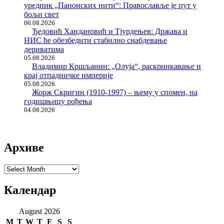
уредник „Панонских нити“: Православље је пут у
бољи свет
06.08.2026
Ђедовић Хандановић и Тјурдењев: Држава и
НИС ће обезбедити стабилно снабдевање
дериватима
05.08.2026
Владимир Кршљанин: „Олуја“, раскринкавање и
крај отпадничке империје
05.08.2026
Жорж Скригин (1910-1997) – њему у спомен, на
годишњицу рођења
04.08.2026
Архиве
Архиве
Календар
August 2026
M
T
W
T
F
S
S