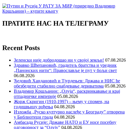
ПРАТИТЕ НАС НА ТЕЛЕГРАМУ
Recent Posts
Зеленски није добродошао ни у својој земљи!
07.08.2026
Здравко Шћепановић, градитељ братства и уредник
„Панонских нити“: Православље је пут у бољи свет
06.08.2026
Ђедовић Хандановић и Тјурдењев: Држава и НИС ће
обезбедити стабилно снабдевање дериватима
05.08.2026
Владимир Кршљанин: „Олуја“, раскринкавање и крај
отпадничке империје
05.08.2026
Жорж Скригин (1910-1997) – њему у спомен, на
годишњицу рођења
04.08.2026
Изложба „Руско културно наслеђе у Београду” отворена
у Библиотеци града
04.08.2026
Амбасада Русије: Државе НАТО и ЕУ носе посебну
одговорност за “Олују”
04.08.2026