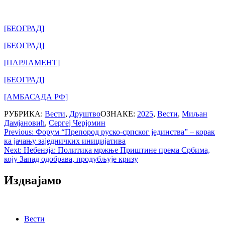
[БЕОГРАД]
[БЕОГРАД]
[ПАРЛАМЕНТ]
[БЕОГРАД]
[АМБАСАДА РФ]
РУБРИКА:
Вести
,
Друштво
ОЗНАКЕ:
2025
,
Вести
,
Миљан
Дамјановић
,
Сергеј Черјомин
Post
Previous:
Форум “Препород руско-српског јединства” – корак
ка јачању заједничких иницијатива
navigation
Next:
Небензја: Политика мржње Приштине према Србима,
коју Запад одобрава, продубљује кризу
Издвајамо
Вести