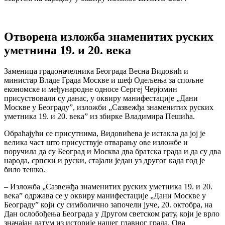
Отворена изложба знаменитих руских
уметнина 19. и 20. века
Заменица градоначелника Београда Весна Видовић и
министар Владе Града Москве и шеф Одељења за спољне
економске и међународне односе Сергеј Черјомин
присуствовали су данас, у оквиру манифестације „Дани
Москве у Београду”, изложби „Сазвежђа знаменитих руских
уметника 19. и 20. века” из збирке Владимира Пешића.
Обраћајући се присутнима, Видовићева је истакла да јој је
велика част што присуствује отварању ове изложбе и
поручила да су Београд и Москва два братска града и да су два
народа, српски и руски, стајали један уз другог када год је
било тешко.
– Изложба „Сазвежђа знаменитих руских уметника 19. и 20.
века” одржава се у оквиру манифестације „Дани Москве у
Београду” који су симболично започели јуче, 20. октобра, на
Дан ослобођења Београда у Другом светском рату, који је врло
значајан датум из историје нашег главног града. Ова