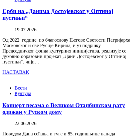
Срби на „Данима Достојевског у Оптиној
пустињи“
19.07.2026
Од 2022. године, по благослову Његове Светости Патријарха
Московског и све Русије Кирила, и уз подршку
Председничког фонда културних иницијатива, реализује се
духовно-образовни пројекат „Дани Достојевског у Оптиној
пустињи“, чији…
НАСТАВАК
Вести
Култура
Концерт песама о Великом Отаџбинском рату
одржан у Руском дому
22.06.2026
Поводом Дана сећања и туге и 85. годишњице напада