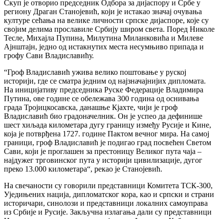
Скуп је отворио председник Одбора за дијаспору и Србе у
региону Драган Станојевић, који је истакао значај очувања
културе сећања на велике личности српске дијаспоре, које су
својим делима прославиле Србију широм света. Поред Николе
Тесле, Михајла Пупина, Милутина Миланковића и Милеве
Ајнштајн, једно од истакнутих места несумњиво припада и
грофу Сави Владиславићу.
“Гроф Владиславић ужива велико поштовање у руској
историји, где се сматра једним од најзначајнијих дипломата.
На иницијативу председника Руске Федерације Владимира
Путина, ове године се обележава 300 година од оснивања
града Тројицкосавска, данашње Кјахте, чији је гроф
Владиславић био градоначелник. Он је успео да дефинише
шест хиљада километара дугу границу између Русије и Кине,
која је потврђена 1727. године Пактом вечног мира. На самој
граници, гроф Владиславић је подигао град посвећен Светом
Сави, који је проглашен за престоницу Великог пута чаја –
најдужег трговинског пута у историји цивилизације, дугог
преко 13.000 километара“, рекао је Станојевић.
На свечаности су говорили представници Комитета ТСК-300,
Уједињених нација, дипломатског кора, као и српски и страни
историчари, синолози и представници локалних самоуправа
из Србије и Русије. Закључна излагања дали су представници