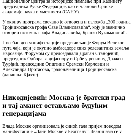
Националног центра за историјско памћење при Кабинету
председника Руске Федерације, као и чланови Српске
академије наука и уметности (САНУ).
У оквиру програма свечано је отворена и изложба „300 година
Тројицкосавска грофа Саве Владиславића“, коју је званично
отворио потомак грофа Владиславића, Бранко Вукомановић.
Посебан део манифестације представљао је Форум Великог
пута чаја, који је окупио амбасадоре свих релевантних земаља
Евроазије. Форумом су председавали Драган Станојевић,
председник Одбора за дијаспору и Србе у региону, Дражен
Ђурђић, председник Општине Сремски Карловци и
Александра Протасова, градоначелница Тројицкосавска
(данашње Кјахте).
Никодијевић: Москва је братски град
и тај аманет остављамо будућим
генерацијама
Влада Москве организовала је синоћ гала пријем поводом
манифестације „Дани Москве у Београду”. Званицама се у