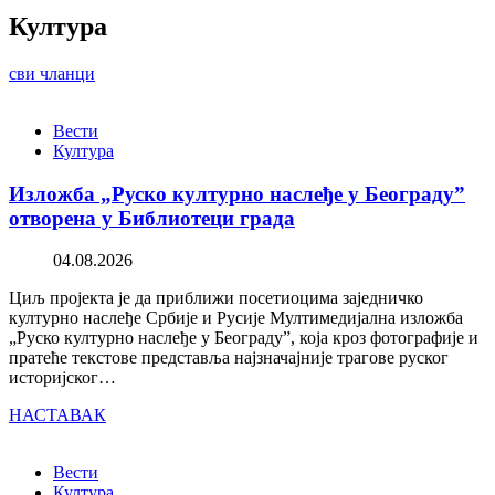
Култура
сви чланци
Вести
Култура
Изложба „Руско културно наслеђе у Београду”
отворена у Библиотеци града
04.08.2026
Циљ пројекта је да приближи посетиоцима заједничко
културно наслеђе Србије и Русије Мултимедијална изложба
„Руско културно наслеђе у Београду”, која кроз фотографије и
пратеће текстове представља најзначајније трагове руског
историјског…
НАСТАВАК
Вести
Култура