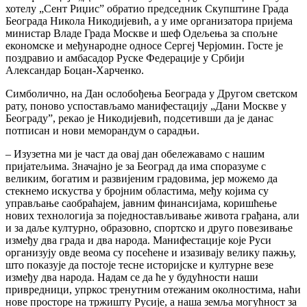
хотелу „Сент Риџис” обратио председник Скупштине Града
Београда Никола Никодијевић, а у име организатора пријема
министар Владе Града Москве и шеф Одељења за спољне
економске и међународне односе Сергеј Черјомин. Госте је
поздравио и амбасадор Руске Федерације у Србији
Александар Боцан-Харченко.
Симболично, на Дан ослобођења Београда у Другом светском
рату, поново успостављамо манифестацију „Дани Москве у
Београду”, рекао је Никодијевић, подсетивши да је данас
потписан и нови меморандум о сарадњи.
– Изузетна ми је част да овај дан обележавамо с нашим
пријатељима. Значајно је за Београд да има споразуме с
великим, богатим и развијеним градовима, јер можемо да
стекнемо искуства у бројним областима, међу којима су
управљање саобраћајем, јавним финансијама, коришћење
нових технологија за поједностављивање живота грађана, али
и за даље културно, образовно, спортско и друго повезивање
између два града и два народа. Манифестације које Руси
организују овде веома су посећене и изазивају велику пажњу,
што показује да постоје тесне историјске и културне везе
између два народа. Надам се да ће у будућности наши
привредници, упркос тренутним отежаним околностима, наћи
нове просторе на тржишту Русије, а наша земља могућност за