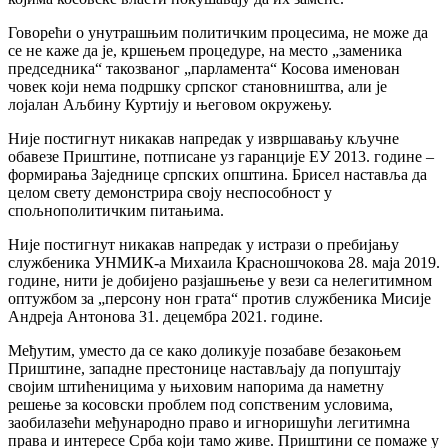
Говорећи о унутрашњим политичким процесима, не може да
се не каже да је, кршењем процедуре, на место „заменика
председника“ такозваног „парламента“ Косова именован
човек који нема подршку српског становништва, али је
лојалан Аљбину Куртију и његовом окружењу.
Није постигнут никакав напредак у извршавању кључне
обавезе Приштине, потписане уз гаранције ЕУ 2013. године –
формирања Заједнице српских општина. Брисел наставља да
целом свету демонстрира своју неспособност у
спољнополитичким питањима.
Није постигнут никакав напредак у истрази о пребијању
службеника УНМИК-а Михаила Красношчокова 28. маја 2019.
године, нити је добијено разјашњење у вези са нелегитимном
оптужбом за „персону нон грата“ против службеника Мисије
Андреја Антонова 31. децембра 2021. године.
Међутим, уместо да се како доликује позабаве безакоњем
Приштине, западне престонице настављају да попуштају
својим штићеницима у њиховим напорима да наметну
решење за косовски проблем под сопственим условима,
заобилазећи међународно право и игноришући легитимна
права и интересе Срба који тамо живе. Приштини се помаже у