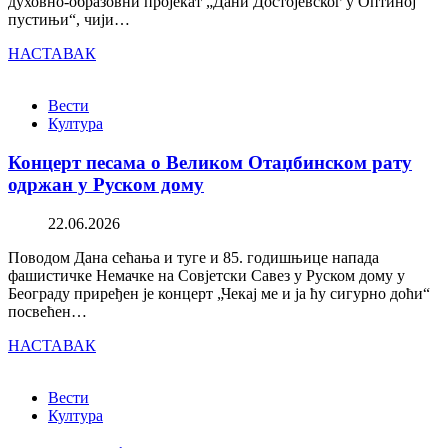
духовно-образовни пројекат „Дани Достојевског у Оптиној
пустињи“, чији…
НАСТАВАК
Вести
Култура
Концерт песама о Великом Отаџбинском рату
одржан у Руском дому
22.06.2026
Поводом Дана сећања и туге и 85. годишњице напада
фашистичке Немачке на Совјетски Савез у Руском дому у
Београду приређен је концерт „Чекај ме и ја ћу сигурно доћи“
посвећен…
НАСТАВАК
Вести
Култура