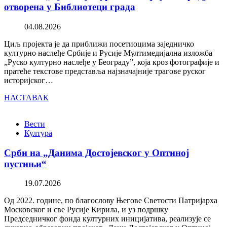
отворена у Библиотеци града
04.08.2026
Циљ пројекта је да приближи посетиоцима заједничко
културно наслеђе Србије и Русије Мултимедијална изложба
„Руско културно наслеђе у Београду”, која кроз фотографије и
пратеће текстове представља најзначајније трагове руског
историјског…
НАСТАВАК
Вести
Култура
Срби на „Данима Достојевског у Оптиној
пустињи“
19.07.2026
Од 2022. године, по благослову Његове Светости Патријарха
Московског и све Русије Кирила, и уз подршку
Председничког фонда културних иницијатива, реализује се