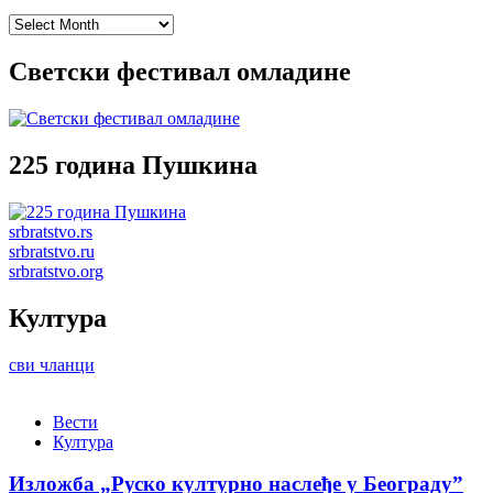
Archives
Светски фестивал омладине
225 година Пушкина
srbratstvo.rs
srbratstvo.ru
srbratstvo.org
Култура
сви чланци
Вести
Култура
Изложба „Руско културно наслеђе у Београду”