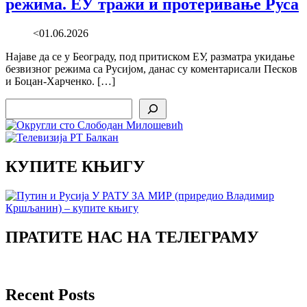
режима. ЕУ тражи и протеривање Руса
<01.06.2026
Најаве да се у Београду, под притиском ЕУ, разматра укидање
безвизног режима са Русијом, данас су коментарисали Песков
и Боцан-Харченко. […]
Search
КУПИТЕ КЊИГУ
ПРАТИТЕ НАС НА ТЕЛЕГРАМУ
Recent Posts