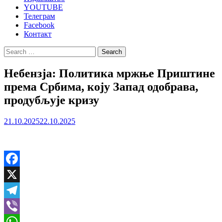
YOUTUBE
Телеграм
Facebook
Контакт
Search
for:
Небензја: Политика мржње Приштине
према Србима, коју Запад одобрава,
продубљује кризу
21.10.2025
22.10.2025
Facebook
X
Telegram
Viber