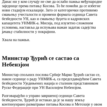
Данас ни у ком случају не сме да ослаби пажња међународне
заједнице према питању Косова. То ће помоћи да се избегне
нови стадијум ескалације. Зато се категорички противимо
смањењу учесталости и промени формата седница Савета
безбедности УН, као и смањењу буџета и кадровских
капацитета УНМИК-а. Мисија, под изузетно сложеним
условима, наставља да испуњава важан задатак садејства
јачању стабилности у покрајини.
Хвала на пажњи.
Министар Ђурић се састао са
Небензјом
Министар спољних послова Србије Марко Ђурић састао се,
након седнице о раду УНМИК-а, са председавајућим Савета
безбедности Уједињених нација и сталним представником
Руске Федерације при УН Василијем Небензјом.
Разговарајући о управо завршеној седници Савета
безбедности, Ђурић је истакао да je за нашу земљу
континуирано разматрање питања Косова и Метохије у овом