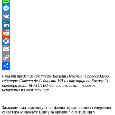
WhatsApp
Messenger
VK
LinkedIn
Reddit
Mail.Ru
Email
Copy
Link
Share
Стални представник Русије Василиј Небензја је председавао
седницом Савета безбедности УН о ситуацији на Косову
21
.
октобра 2025. БРАТСТВО доноси цео текст његовог
иступања на овој седници:
Захвални смо заменику специјалног представника генералног
секретара Мирберту Шину за брифинг о ситуацији у