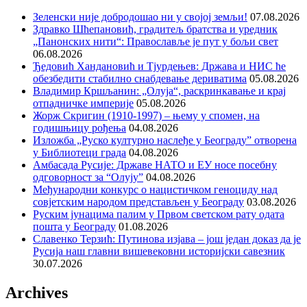
Зеленски није добродошао ни у својој земљи!
07.08.2026
Здравко Шћепановић, градитељ братства и уредник
„Панонских нити“: Православље је пут у бољи свет
06.08.2026
Ђедовић Хандановић и Тјурдењев: Држава и НИС ће
обезбедити стабилно снабдевање дериватима
05.08.2026
Владимир Кршљанин: „Олуја“, раскринкавање и крај
отпадничке империје
05.08.2026
Жорж Скригин (1910-1997) – њему у спомен, на
годишњицу рођења
04.08.2026
Изложба „Руско културно наслеђе у Београду” отворена
у Библиотеци града
04.08.2026
Амбасада Русије: Државе НАТО и ЕУ носе посебну
одговорност за “Олују”
04.08.2026
Међународни конкурс о нацистичком геноциду над
совјетским народом представљен у Београду
03.08.2026
Руским јунацима палим у Првом светском рату одата
пошта у Београду
01.08.2026
Славенко Терзић: Путинова изјава – још један доказ да је
Русија наш главни вишевековни историјски савезник
30.07.2026
Archives