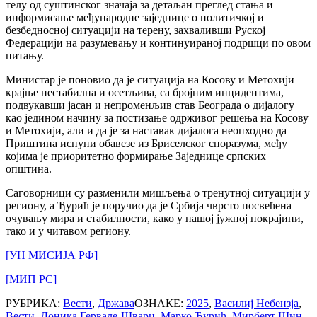
телу од суштинског значаја за детаљан преглед стања и
информисање међународне заједнице о политичкој и
безбедносној ситуацији на терену, захваливши Руској
Федерацији на разумевању и континуираној подршци по овом
питању.
Министар је поновио да је ситуација на Косову и Метохији
крајње нестабилна и осетљива, са бројним инцидентима,
подвукавши јасан и непроменљив став Београда о дијалогу
као једином начину за постизање одрживог решења на Косову
и Метохији, али и да је за наставак дијалога неопходно да
Приштина испуни обавезе из Бриселског споразума, међу
којима је приоритетно формирање Заједнице српских
општина.
Саговорници су разменили мишљења о тренутној ситуацији у
региону, а Ђурић је поручио да је Србија чврсто посвећена
очувању мира и стабилности, како у нашој јужној покрајини,
тако и у читавом региону.
[УН МИСИЈА РФ]
[МИП РС]
РУБРИКА:
Вести
,
Држава
ОЗНАКЕ:
2025
,
Василиј Небензја
,
Вести
,
Доника Гервале-Шварц
,
Марко Ђурић
,
Мирберт Шин