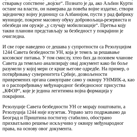
стварању сопствене „војске“. Познато је да, ако Аљбин Курти
остане на власти, он намерава да повећа војне издатке, створи
заједничку војну јединицу са Албанијом, пусти у рад фабрику
муниције, покрене масовну обуку добровољаца-резервиста и
обезбеди им оружје „у случају мобилизације“. Претња коју
такви планови представљају за безбедност у покрајини је
очигледна.
И све горе наведено се дешава у супротности са Резолуцијом
1244 Савета безбедности УН, која је темељ за решавање
косовског питања. У том смислу, хтео бих да позовем чланове
Савета да темељно анализирају овај документ како би боље
разумели у којој мери се крше његове одредбе. На пример, о
потврђивању суверенитета Србије, дозвољености
привремених органа самоуправе само у оквиру УНМИК-а, као
и о распоређивању међународног безбедносног присуства
„КФОР“, које је једина легитимна војна формација у
покрајини.
Резолуције Савета безбедности УН се морају поштовати, а
Резолуција 1244 није изузетак. Управо зато подржавамо да
Београд и Приштина постигну стабилно, обострано
прихватљиво решење искључиво у оквиру међународног
права, на основу овог документа.