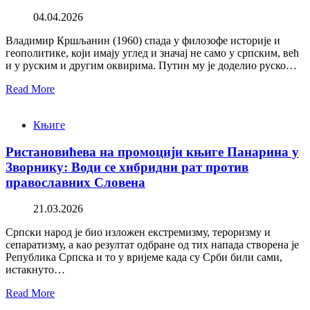
04.04.2026
Владимир Кршљанин (1960) спада у филозофе историје и
геополитике, који имају углед и значај не само у српским, већ
и у руским и другим оквирима. Путин му је доделио руско…
Read More
Књиге
Ристановићева на промоцији књиге Панарина у
Зворнику: Води се хибридни рат против
православних Словена
21.03.2026
Српски народ је био изложен екстремизму, тероризму и
сепаратизму, а као резултат одбране од тих напада створена је
Република Српска и то у вријеме када су Срби били сами,
истакнуто…
Read More