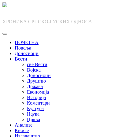
Skip
to
content
ХРОНИКА СРПСКО-РУСКИХ ОДНОСА
ПОЧЕТНА
Повеља
Доносиоци
Вести
све Вести
Војска
Доносиоци
Друштво
Држава
Економија
Историја
Коментари
Култура
Наука
Црква
Анализе
Књиге
Издаваштво