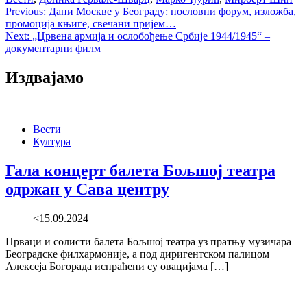
Post
Previous:
Дани Москве у Београду: пословни форум, изложба,
промоција књиге, свечани пријем…
navigation
Next:
„Црвена армија и ослобођење Србије 1944/1945“ –
документарни филм
Издвајамо
Вести
Култура
Гала концерт балета Бољшој театра
одржан у Сава центру
<15.09.2024
Прваци и солисти балета Бољшој театра уз пратњу музичара
Београдске филхармоније, а под диригентском палицом
Алексеја Богорада испраћени су овацијама […]