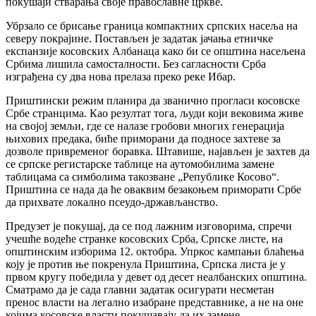
покушаји стварања своје православне цркве.
Убрзало се брисање граница компактних српских насеља на
северу покрајине. Постављен је задатак јачања етничке
експанзије косовских Албанаца како би се општина насељена
Србима лишила самосталности. Без сагласности Срба
изграђена су два нова прелаза преко реке Ибар.
Приштински режим планира да званично прогласи косовске
Србе странцима. Као резултат тога, људи који вековима живе
на својој земљи, где се налазе гробови многих генерација
њихових предака, биће приморани да подносе захтеве за
дозволе привременог боравка. Штавише, најављен је захтев да
се српске регистарске таблице на аутомобилима замене
таблицама са симболима такозване „Републике Косово“.
Приштина се нада да ће оваквим безакоњем приморати Србе
да прихвате локално псеудо-држављанство.
Предузет је покушај, да се под лажним изговорима, спречи
учешће водеће странке косовских Срба, Српске листе, на
општинским изборима 12. октобра. Упркос кампањи блаћења
коју је против ње покренула Приштина, Српска листа је у
првом кругу победила у девет од десет неалбанских општина.
Сматрамо да је сада главни задатак осигурати несметан
пренос власти на легално изабране представнике, а не на оне
којима косовске власти покушавају да их замене.