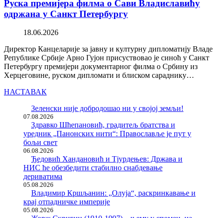
Руска премијера филма о Сави Владиславићу
одржана у Санкт Петербургу
18.06.2026
Директор Канцеларије за јавну и културну дипломатију Владе
Републике Србије Арно Гујон присуствовао је синоћ у Санкт
Петербургу премијери документарног филма о Србину из
Херцеговине, руском дипломати и блиском сараднику…
НАСТАВАК
Зеленски није добродошао ни у својој земљи!
07.08.2026
Здравко Шћепановић, градитељ братства и
уредник „Панонских нити“: Православље је пут у
бољи свет
06.08.2026
Ђедовић Хандановић и Тјурдењев: Држава и
НИС ће обезбедити стабилно снабдевање
дериватима
05.08.2026
Владимир Кршљанин: „Олуја“, раскринкавање и
крај отпадничке империје
05.08.2026