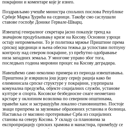
покрајини и коментаре које је изнео.
Поздрављамо учешће министра спољних послова Републике
Србије Марка Ђурића на седници. Такође смо саслушали
ставове госпође Донике Гервале-Шварц.
Извештај генералног секретара јасно показује тренд ка
значајном продубљивању кризе на Косову. Основни узроци
остају непромењени. То је политика мржње Приштине према
српској заједници и њена обесна тежња да успостави потпуну
контролу над севером покрајине, уз прећутно одобравање
низа западних земаља. У многоме управо због тога,
последњих година мировни процес на Косову деградира.
Навешћемо само неколико примера из периода извештавања.
Приштина је извршила још једну серију рација како би
елиминисала српске структуре у покрајини, узурпирала
комунална предузећа, објекте социјалних служби, установе
културе и спорта. Косовске безбедносне снаге неометано
крстаре у оклопним возилима по северним општинама,
правећи хаос и застрашујући локално становништво. Постоје
знаци припрема за заузимање образовних установа и болница.
Наставља се масовно протеривање Срба из социјалних
станова на северу Косова. У складу са плановима за
експропријацију српских храмова и манастира, примећују се