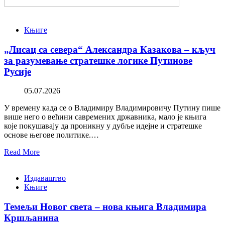
Књиге
„Лисац са севера“ Александра Казакова – кључ
за разумевање стратешке логике Путинове
Русије
05.07.2026
У времену када се о Владимиру Владимировичу Путину пише
више него о већини савремених државника, мало је књига
које покушавају да проникну у дубље идејне и стратешке
основе његове политике.…
Read More
Издаваштво
Књиге
Темељи Новог света – нова књига Владимира
Кршљанина