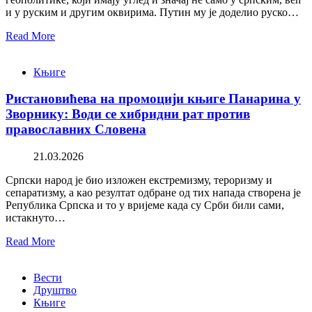
и у руским и другим оквирима. Путин му је доделио руско…
Read More
Књиге
Ристановићева на промоцији књиге Панарина у
Зворнику: Води се хибридни рат против
православних Словена
21.03.2026
Српски народ је био изложен екстремизму, тероризму и
сепаратизму, а као резултат одбране од тих напада створена је
Република Српска и то у вријеме када су Срби били сами,
истакнуто…
Read More
Вести
Друштво
Књиге