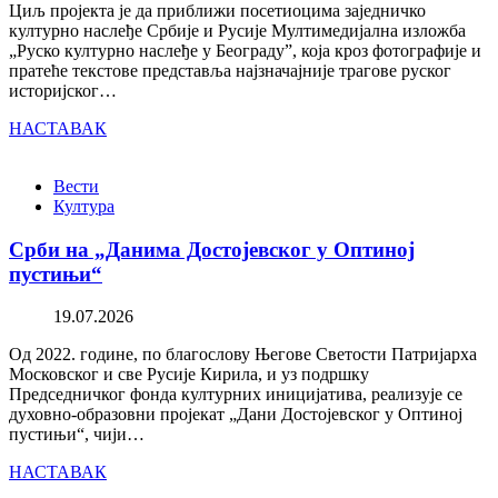
Циљ пројекта је да приближи посетиоцима заједничко
културно наслеђе Србије и Русије Мултимедијална изложба
„Руско културно наслеђе у Београду”, која кроз фотографије и
пратеће текстове представља најзначајније трагове руског
историјског…
НАСТАВАК
Вести
Култура
Срби на „Данима Достојевског у Оптиној
пустињи“
19.07.2026
Од 2022. године, по благослову Његове Светости Патријарха
Московског и све Русије Кирила, и уз подршку
Председничког фонда културних иницијатива, реализује се
духовно-образовни пројекат „Дани Достојевског у Оптиној
пустињи“, чији…
НАСТАВАК