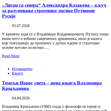
„Лисац са севера“ Александра Казакова – кључ
за разумевање стратешке логике Путинове
Русије
05.07.2026
У времену када се о Владимиру Владимировичу Путину пише
више него о већини савремених државника, мало је књига
које покушавају да проникну у дубље идејне и стратешке
основе његове политике.…
Read More
Издаваштво
Књиге
Темељи Новог света – нова књига Владимира
Кршљанина
04.04.2026
Владимир Кршљанин (1960) спада у филозофе историје и
геополитике, који имају углед и значај не само у српским, већ