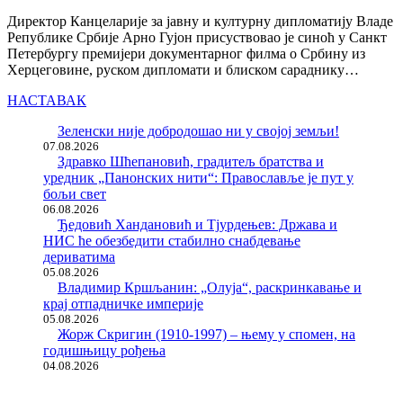
Директор Канцеларије за јавну и културну дипломатију Владе
Републике Србије Арно Гујон присуствовао је синоћ у Санкт
Петербургу премијери документарног филма о Србину из
Херцеговине, руском дипломати и блиском сараднику…
НАСТАВАК
Зеленски није добродошао ни у својој земљи!
07.08.2026
Здравко Шћепановић, градитељ братства и
уредник „Панонских нити“: Православље је пут у
бољи свет
06.08.2026
Ђедовић Хандановић и Тјурдењев: Држава и
НИС ће обезбедити стабилно снабдевање
дериватима
05.08.2026
Владимир Кршљанин: „Олуја“, раскринкавање и
крај отпадничке империје
05.08.2026
Жорж Скригин (1910-1997) – њему у спомен, на
годишњицу рођења
04.08.2026