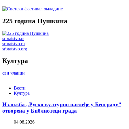
225 година Пушкина
srbratstvo.rs
srbratstvo.ru
srbratstvo.org
Култура
сви чланци
Вести
Култура
Изложба „Руско културно наслеђе у Београду”
отворена у Библиотеци града
04.08.2026