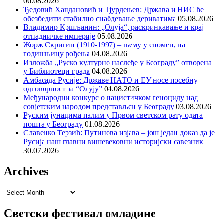
06.08.2026
Ђедовић Хандановић и Тјурдењев: Држава и НИС ће
обезбедити стабилно снабдевање дериватима
05.08.2026
Владимир Кршљанин: „Олуја“, раскринкавање и крај
отпадничке империје
05.08.2026
Жорж Скригин (1910-1997) – њему у спомен, на
годишњицу рођења
04.08.2026
Изложба „Руско културно наслеђе у Београду” отворена
у Библиотеци града
04.08.2026
Амбасада Русије: Државе НАТО и ЕУ носе посебну
одговорност за “Олују”
04.08.2026
Међународни конкурс о нацистичком геноциду над
совјетским народом представљен у Београду
03.08.2026
Руским јунацима палим у Првом светском рату одата
пошта у Београду
01.08.2026
Славенко Терзић: Путинова изјава – још један доказ да је
Русија наш главни вишевековни историјски савезник
30.07.2026
Archives
Archives
Светски фестивал омладине