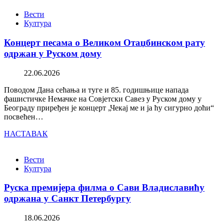
Вести
Култура
Концерт песама о Великом Отаџбинском рату
одржан у Руском дому
22.06.2026
Поводом Дана сећања и туге и 85. годишњице напада
фашистичке Немачке на Совјетски Савез у Руском дому у
Београду приређен је концерт „Чекај ме и ја ћу сигурно доћи“
посвећен…
НАСТАВАК
Вести
Култура
Руска премијера филма о Сави Владиславићу
одржана у Санкт Петербургу
18.06.2026