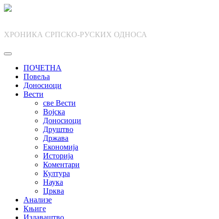
Skip
to
content
ХРОНИКА СРПСКО-РУСКИХ ОДНОСА
ПОЧЕТНА
Повеља
Доносиоци
Вести
све Вести
Војска
Доносиоци
Друштво
Држава
Економија
Историја
Коментари
Култура
Наука
Црква
Анализе
Књиге
Издаваштво