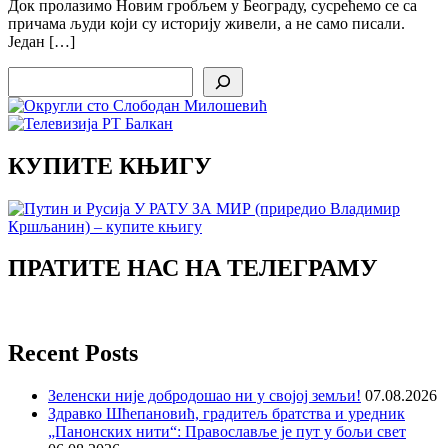
Док пролазимо Новим гробљем у Београду, сусрећемо се са
причама људи који су историју живели, а не само писали.
Један […]
Search
КУПИТЕ КЊИГУ
ПРАТИТЕ НАС НА ТЕЛЕГРАМУ
Recent Posts
Зеленски није добродошао ни у својој земљи!
07.08.2026
Здравко Шћепановић, градитељ братства и уредник
„Панонских нити“: Православље је пут у бољи свет