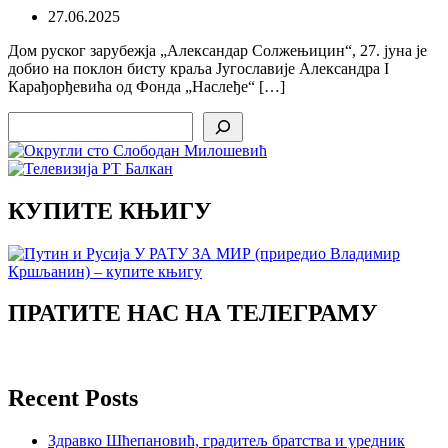
27.06.2025
Дом руског зарубежја „Александар Солжењицин“, 27. јуна je
добио на поклон бисту краља Југославије Александра I
Карађорђевића од Фонда „Наслеђе“ […]
Search
КУПИТЕ КЊИГУ
ПРАТИТЕ НАС НА ТЕЛЕГРАМУ
Recent Posts
Здравко Шћепановић, градитељ братства и уредник