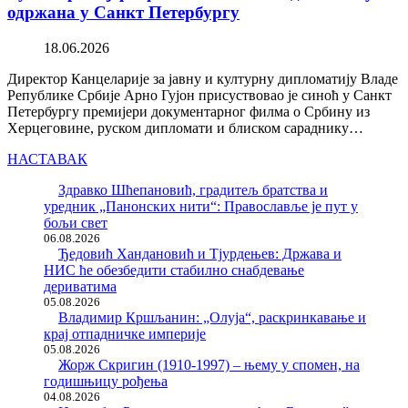
одржана у Санкт Петербургу
18.06.2026
Директор Канцеларије за јавну и културну дипломатију Владе
Републике Србије Арно Гујон присуствовао је синоћ у Санкт
Петербургу премијери документарног филма о Србину из
Херцеговине, руском дипломати и блиском сараднику…
НАСТАВАК
Здравко Шћепановић, градитељ братства и
уредник „Панонских нити“: Православље је пут у
бољи свет
06.08.2026
Ђедовић Хандановић и Тјурдењев: Држава и
НИС ће обезбедити стабилно снабдевање
дериватима
05.08.2026
Владимир Кршљанин: „Олуја“, раскринкавање и
крај отпадничке империје
05.08.2026
Жорж Скригин (1910-1997) – њему у спомен, на
годишњицу рођења
04.08.2026