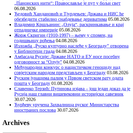
„Панонских нити“: Православље је пут у бољи свет
06.08.2026
Ђедовић Хандановић и Тјурдењев: Држава и НИС ће
обезбедити стабилно снабдевање дериватима
05.08.2026
Владимир Кршљанин: „Олуја“, раскринкавање и крај
отпадничке империје
05.08.2026
Жорж Скригин (1910-1997) – њему у спомен, на
годишњицу рођења
04.08.2026
Изложба „Руско културно наслеђе у Београду” отворена
у Библиотеци града
04.08.2026
Амбасада Русије: Државе НАТО и ЕУ носе посебну
одговорност за “Олују”
04.08.2026
Међународни конкурс о нацистичком геноциду над
совјетским народом представљен у Београду
03.08.2026
Руским јунацима палим у Првом светском рату одата
пошта у Београду
01.08.2026
Славенко Терзић: Путинова изјава – још један доказ да је
Русија наш главни вишевековни историјски савезник
30.07.2026
Ђурђеву уручена Захвалница руског Министарства
иностраних послова
30.07.2026
Archives