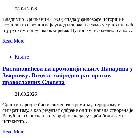
04.04.2026
Владимир Кршљанин (1960) спада у филозофе историје и
геополитике, који имају углед и значај не само у српским, већ
и у руским и другим оквирима. Путин му је доделио руско…
Read More
Књиге
Ристановићева на промоцији књиге Панарина у
Зворнику: Води се хибридни рат против
православних Словена
21.03.2026
Српски народ је био изложен екстремизму, тероризму и
сепаратизму, а као резултат одбране од тих напада створена је
Република Српска и то у вријеме када су Срби били сами,
истакнуто…
Read More