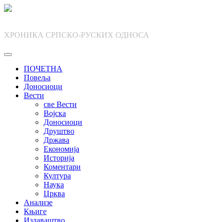
Skip
to
content
ХРОНИКА СРПСКО-РУСКИХ ОДНОСА
ПОЧЕТНА
Повеља
Доносиоци
Вести
све Вести
Војска
Доносиоци
Друштво
Држава
Економија
Историја
Коментари
Култура
Наука
Црква
Анализе
Књиге
Издаваштво