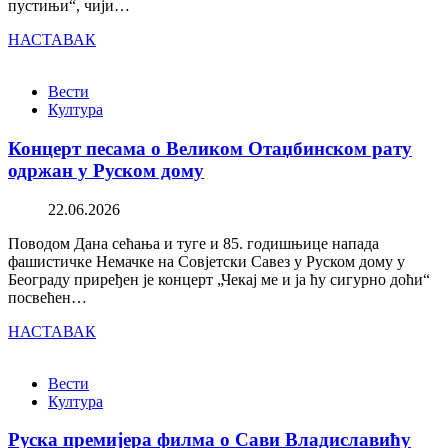
пустињи“, чији…
НАСТАВАК
Вести
Култура
Концерт песама о Великом Отаџбинском рату
одржан у Руском дому
22.06.2026
Поводом Дана сећања и туге и 85. годишњице напада
фашистичке Немачке на Совјетски Савез у Руском дому у
Београду приређен је концерт „Чекај ме и ја ћу сигурно доћи“
посвећен…
НАСТАВАК
Вести
Култура
Руска премијера филма о Сави Владиславићу