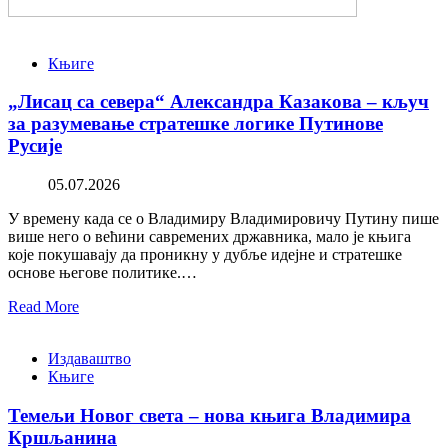
Књиге
„Лисац са севера“ Александра Казакова – кључ
за разумевање стратешке логике Путинове
Русије
05.07.2026
У времену када се о Владимиру Владимировичу Путину пише
више него о већини савремених државника, мало је књига
које покушавају да проникну у дубље идејне и стратешке
основе његове политике.…
Read More
Издаваштво
Књиге
Темељи Новог света – нова књига Владимира
Кршљанина