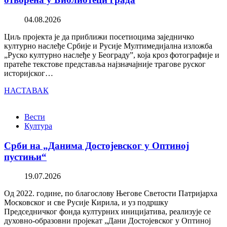
04.08.2026
Циљ пројекта је да приближи посетиоцима заједничко
културно наслеђе Србије и Русије Мултимедијална изложба
„Руско културно наслеђе у Београду”, која кроз фотографије и
пратеће текстове представља најзначајније трагове руског
историјског…
НАСТАВАК
Вести
Култура
Срби на „Данима Достојевског у Оптиној
пустињи“
19.07.2026
Од 2022. године, по благослову Његове Светости Патријарха
Московског и све Русије Кирила, и уз подршку
Председничког фонда културних иницијатива, реализује се
духовно-образовни пројекат „Дани Достојевског у Оптиној