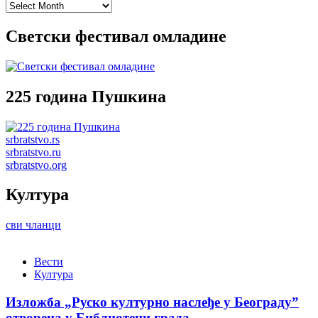
Archives
Светски фестивал омладине
225 година Пушкина
srbratstvo.rs
srbratstvo.ru
srbratstvo.org
Култура
сви чланци
Вести
Култура
Изложба „Руско културно наслеђе у Београду”
отворена у Библиотеци града