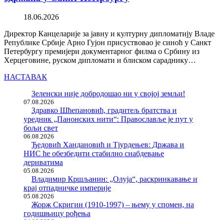
18.06.2026
Директор Канцеларије за јавну и културну дипломатију Владе
Републике Србије Арно Гујон присуствовао је синоћ у Санкт
Петербургу премијери документарног филма о Србину из
Херцеговине, руском дипломати и блиском сараднику…
НАСТАВАК
Зеленски није добродошао ни у својој земљи!
07.08.2026
Здравко Шћепановић, градитељ братства и
уредник „Панонских нити“: Православље је пут у
бољи свет
06.08.2026
Ђедовић Хандановић и Тјурдењев: Држава и
НИС ће обезбедити стабилно снабдевање
дериватима
05.08.2026
Владимир Кршљанин: „Олуја“, раскринкавање и
крај отпадничке империје
05.08.2026
Жорж Скригин (1910-1997) – њему у спомен, на
годишњицу рођења