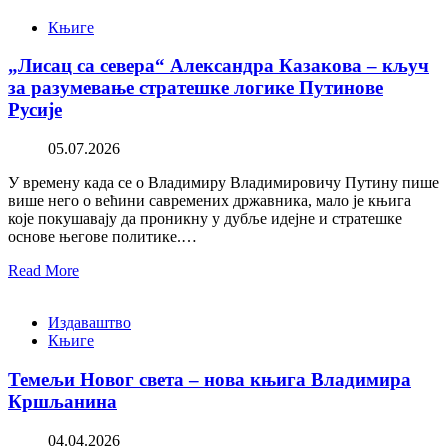
Књиге
„Лисац са севера“ Александра Казакова – кључ
за разумевање стратешке логике Путинове
Русије
05.07.2026
У времену када се о Владимиру Владимировичу Путину пише
више него о већини савремених државника, мало је књига
које покушавају да проникну у дубље идејне и стратешке
основе његове политике.…
Read More
Издаваштво
Књиге
Темељи Новог света – нова књига Владимира
Кршљанина
04.04.2026