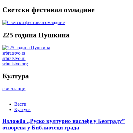
Светски фестивал омладине
225 година Пушкина
srbratstvo.rs
srbratstvo.ru
srbratstvo.org
Култура
сви чланци
Вести
Култура
Изложба „Руско културно наслеђе у Београду”
отворена у Библиотеци града