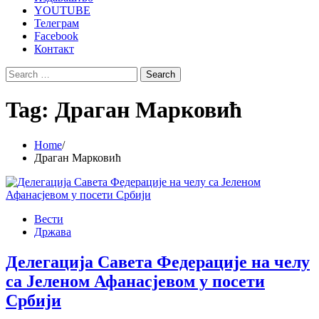
YOUTUBE
Телеграм
Facebook
Контакт
Search
for:
Tag:
Драган Марковић
Home
Драган Марковић
Вести
Држава
Делегација Савета Федерације на челу
са Јеленом Афанасјевом у посети
Србији