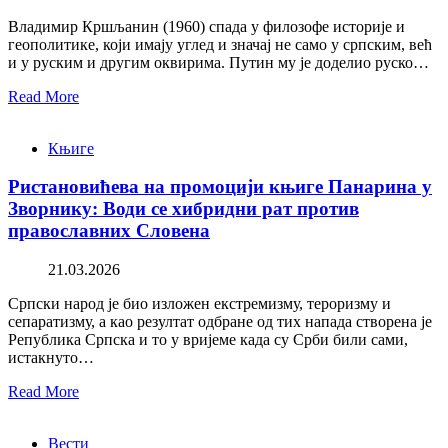
Владимир Кршљанин (1960) спада у филозофе историје и
геополитике, који имају углед и значај не само у српским, већ
и у руским и другим оквирима. Путин му је доделио руско…
Read More
Књиге
Ристановићева на промоцији књиге Панарина у
Зворнику: Води се хибридни рат против
православних Словена
21.03.2026
Српски народ је био изложен екстремизму, тероризму и
сепаратизму, а као резултат одбране од тих напада створена је
Република Српска и то у вријеме када су Срби били сами,
истакнуто…
Read More
Вести