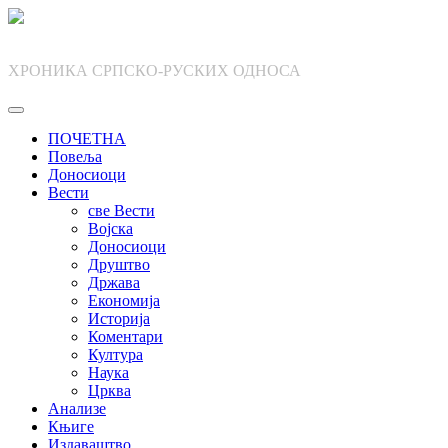
Skip
to
content
ХРОНИКА СРПСКО-РУСКИХ ОДНОСА
ПОЧЕТНА
Повеља
Доносиоци
Вести
све Вести
Војска
Доносиоци
Друштво
Држава
Економија
Историја
Коментари
Култура
Наука
Црква
Анализе
Књиге
Издаваштво