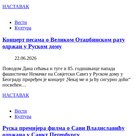
НАСТАВАК
Вести
Култура
Концерт песама о Великом Отаџбинском рату
одржан у Руском дому
22.06.2026
Поводом Дана сећања и туге и 85. годишњице напада
фашистичке Немачке на Совјетски Савез у Руском дому у
Београду приређен је концерт „Чекај ме и ја ћу сигурно доћи“
посвећен…
НАСТАВАК
Вести
Култура
Руска премијера филма о Сави Владиславићу
одржана у Санкт Петербургу