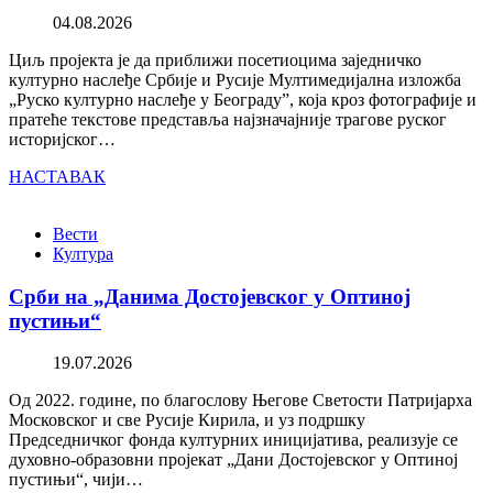
04.08.2026
Циљ пројекта је да приближи посетиоцима заједничко
културно наслеђе Србије и Русије Мултимедијална изложба
„Руско културно наслеђе у Београду”, која кроз фотографије и
пратеће текстове представља најзначајније трагове руског
историјског…
НАСТАВАК
Вести
Култура
Срби на „Данима Достојевског у Оптиној
пустињи“
19.07.2026
Од 2022. године, по благослову Његове Светости Патријарха
Московског и све Русије Кирила, и уз подршку
Председничког фонда културних иницијатива, реализује се
духовно-образовни пројекат „Дани Достојевског у Оптиној
пустињи“, чији…