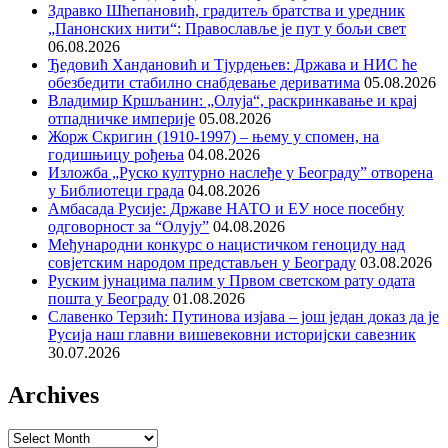
Здравко Шћепановић, градитељ братства и уредник
„Панонских нити“: Православље је пут у бољи свет
06.08.2026
Ђедовић Хандановић и Тјурдењев: Држава и НИС ће
обезбедити стабилно снабдевање дериватима
05.08.2026
Владимир Кршљанин: „Олуја“, раскринкавање и крај
отпадничке империје
05.08.2026
Жорж Скригин (1910-1997) – њему у спомен, на
годишњицу рођења
04.08.2026
Изложба „Руско културно наслеђе у Београду” отворена
у Библиотеци града
04.08.2026
Амбасада Русије: Државе НАТО и ЕУ носе посебну
одговорност за “Олују”
04.08.2026
Међународни конкурс о нацистичком геноциду над
совјетским народом представљен у Београду
03.08.2026
Руским јунацима палим у Првом светском рату одата
пошта у Београду
01.08.2026
Славенко Терзић: Путинова изјава – још један доказ да је
Русија наш главни вишевековни историјски савезник
30.07.2026
Archives
Archives