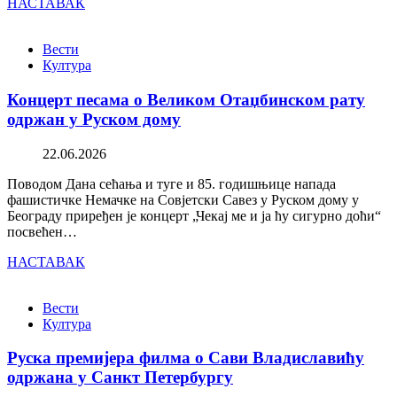
НАСТАВАК
Вести
Култура
Концерт песама о Великом Отаџбинском рату
одржан у Руском дому
22.06.2026
Поводом Дана сећања и туге и 85. годишњице напада
фашистичке Немачке на Совјетски Савез у Руском дому у
Београду приређен је концерт „Чекај ме и ја ћу сигурно доћи“
посвећен…
НАСТАВАК
Вести
Култура
Руска премијера филма о Сави Владиславићу
одржана у Санкт Петербургу