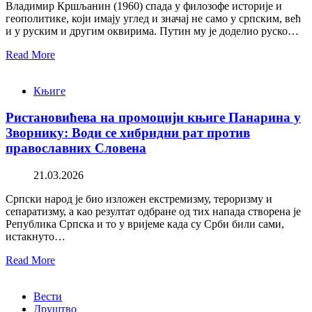
Владимир Кршљанин (1960) спада у филозофе историје и
геополитике, који имају углед и значај не само у српским, већ
и у руским и другим оквирима. Путин му је доделио руско…
Read More
Књиге
Ристановићева на промоцији књиге Панарина у
Зворнику: Води се хибридни рат против
православних Словена
21.03.2026
Српски народ је био изложен екстремизму, тероризму и
сепаратизму, а као резултат одбране од тих напада створена је
Република Српска и то у вријеме када су Срби били сами,
истакнуто…
Read More
Вести
Друштво