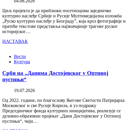
04.08.2026
Циљ пројекта је да приближи посетиоцима заједничко
културно наслеђе Србије и Русије Мултимедијална изложба
„Руско културно наслеђе у Београду”, која кроз фотографије и
пратеће текстове представља најзначајније трагове руског
историјског…
НАСТАВАК
Вести
Култура
Срби на „Данима Достојевског у Оптиној
пустињи“
19.07.2026
Од 2022. године, по благослову Његове Светости Патријарха
Московског и све Русије Кирила, и уз подршку
Председничког фонда културних иницијатива, реализује се
духовно-образовни пројекат „Дани Достојевског у Оптиној
пустињи“, чији…