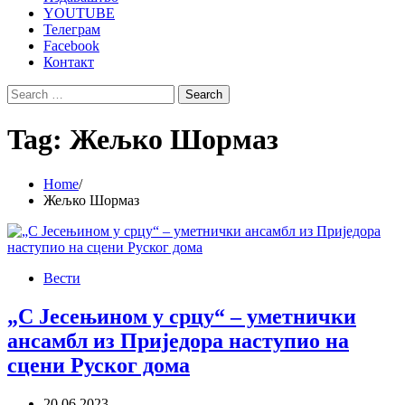
YOUTUBE
Телеграм
Facebook
Контакт
Search
for:
Tag:
Жељко Шормаз
Home
Жељко Шормаз
Вести
„С Јесењином у срцу“ – уметнички
ансамбл из Приједора наступио на
сцени Руског дома
20.06.2023