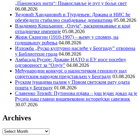
„Панонских нити“: Православље је пут у бољи свет
06.08.2026
Ђедовић Хандановић и Тјурдењев: Држава и НИС ће
обезбедити стабилно снабдевање дериватима
05.08.2026
Владимир Кршљанин: „Олуја“, раскринкавање и крај
отпадничке империје
05.08.2026
Жорж Скригин (1910-1997) – њему у спомен, на
годишњицу рођења
04.08.2026
Изложба „Руско културно наслеђе у Београду” отворена
у Библиотеци града
04.08.2026
Амбасада Русије: Државе НАТО и ЕУ носе посебну
одговорност за “Олују”
04.08.2026
Међународни конкурс о нацистичком геноциду над
совјетским народом представљен у Београду
03.08.2026
Руским јунацима палим у Првом светском рату одата
пошта у Београду
01.08.2026
Славенко Терзић: Путинова изјава – још један доказ да је
Русија наш главни вишевековни историјски савезник
30.07.2026
Archives
Archives