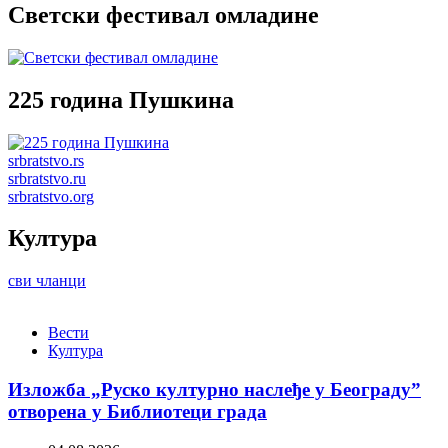
Светски фестивал омладине
225 година Пушкина
srbratstvo.rs
srbratstvo.ru
srbratstvo.org
Култура
сви чланци
Вести
Култура
Изложба „Руско културно наслеђе у Београду”
отворена у Библиотеци града