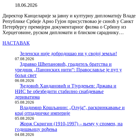
18.06.2026
Директор Канцеларије за јавну и културну дипломатију Владе
Републике Србије Арно Гујон присуствовао је синоћ у Санкт
Петербургу премијери документарног филма о Србину из
Херцеговине, руском дипломати и блиском сараднику…
НАСТАВАК
Зеленски није добродошао ни у својој земљи!
07.08.2026
Здравко Шћепановић, градитељ братства и
уредник „Панонских нити“: Православље је пут у
бољи свет
06.08.2026
Ђедовић Хандановић и Тјурдењев: Држава и
НИС ће обезбедити стабилно снабдевање
дериватима
05.08.2026
Владимир Кршљанин: „Олуја“, раскринкавање и
крај отпадничке империје
05.08.2026
Жорж Скригин (1910-1997) – њему у спомен, на
годишњицу рођења
04.08.2026