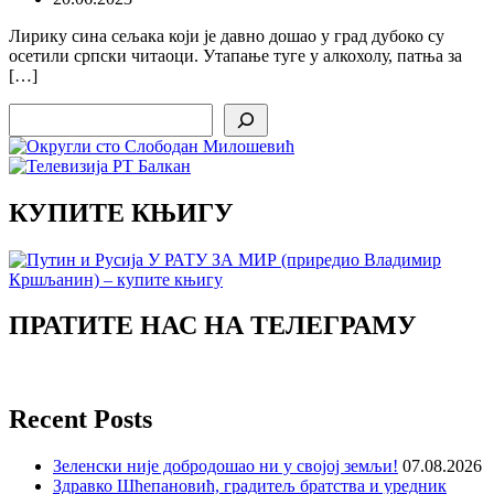
Лирику сина сељака који је давно дошао у град дубоко су
осетили српски читаоци. Утапање туге у алкохолу, патња за
[…]
Search
КУПИТЕ КЊИГУ
ПРАТИТЕ НАС НА ТЕЛЕГРАМУ
Recent Posts
Зеленски није добродошао ни у својој земљи!
07.08.2026
Здравко Шћепановић, градитељ братства и уредник