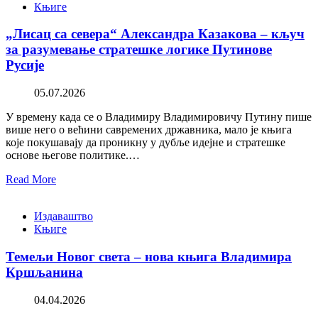
Књиге
„Лисац са севера“ Александра Казакова – кључ
за разумевање стратешке логике Путинове
Русије
05.07.2026
У времену када се о Владимиру Владимировичу Путину пише
више него о већини савремених државника, мало је књига
које покушавају да проникну у дубље идејне и стратешке
основе његове политике.…
Read More
Издаваштво
Књиге
Темељи Новог света – нова књига Владимира
Кршљанина
04.04.2026