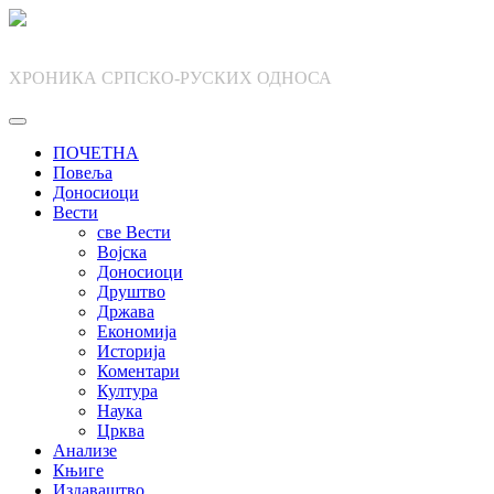
Skip
to
content
ХРОНИКА СРПСКО-РУСКИХ ОДНОСА
ПОЧЕТНА
Повеља
Доносиоци
Вести
све Вести
Војска
Доносиоци
Друштво
Држава
Економија
Историја
Коментари
Култура
Наука
Црква
Анализе
Књиге
Издаваштво