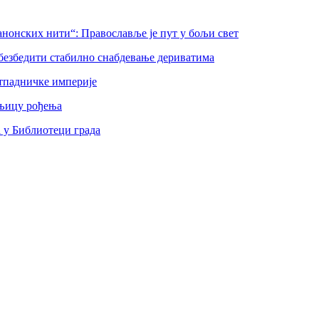
нонских нити“: Православље је пут у бољи свет
безбедити стабилно снабдевање дериватима
тпадничке империје
шњицу рођења
а у Библиотеци града