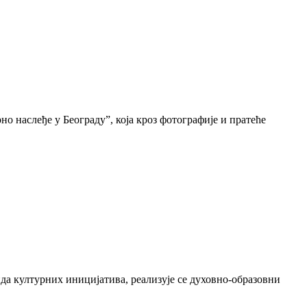
о наслеђе у Београду”, која кроз фотографије и пратеће
да културних иницијатива, реализује се духовно-образовни