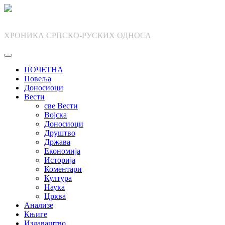
Skip
to
content
ХРОНИКА СРПСКО-РУСКИХ ОДНОСА
ПОЧЕТНА
Повеља
Доносиоци
Вести
све Вести
Војска
Доносиоци
Друштво
Држава
Економија
Историја
Коментари
Култура
Наука
Црква
Анализе
Књиге
Издаваштво