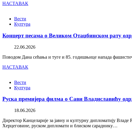
НАСТАВАК
Вести
Култура
Концерт песама о Великом Отаџбинском рату одр
22.06.2026
Поводом Дана сећања и туге и 85. годишњице напада фашистичк
НАСТАВАК
Вести
Култура
Руска премијера филма о Сави Владиславићу одр
18.06.2026
Директор Канцеларије за јавну и културну дипломатију Владе 
Херцеговине, руском дипломати и блиском сараднику…