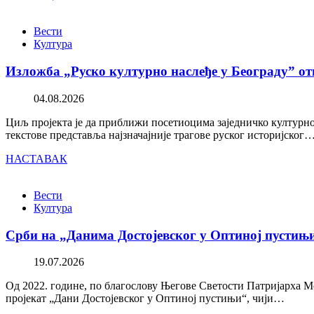
Вести
Култура
Изложба „Руско културно наслеђе у Београду” от
04.08.2026
Циљ пројекта је да приближи посетиоцима заједничко културно 
текстове представља најзначајније трагове руског историјског
НАСТАВАК
Вести
Култура
Срби на „Данима Достојевског у Оптиној пустињ
19.07.2026
Од 2022. године, по благослову Његове Светости Патријарха М
пројекат „Дани Достојевског у Оптиној пустињи“, чији…