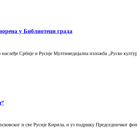
ворена у Библиотеци града
наслеђе Србије и Русије Мултимедијална изложба „Руско културн
…
и“
осковског и све Русије Кирила, и уз подршку Председничког фон