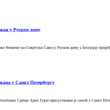
жан у Руском дому
е Немачке на Совјетски Савез у Руском дому у Београду приређе
жана у Санкт Петербургу
Републике Србије Арно Гујон присуствовао је синоћ у Санкт Пе