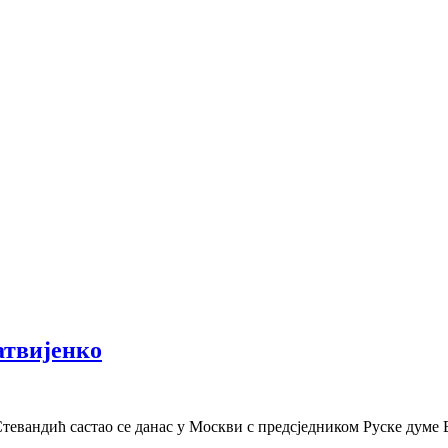
атвијенко
евандић састао се данас у Москви с предсједником Руске думе 