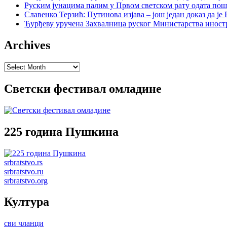
Руским јунацима палим у Првом светском рату одата пош
Славенко Терзић: Путинова изјава – још један доказ да ј
Ђурђеву уручена Захвалница руског Министарства иност
Archives
Archives
Светски фестивал омладине
225 година Пушкина
srbratstvo.rs
srbratstvo.ru
srbratstvo.org
Култура
сви чланци