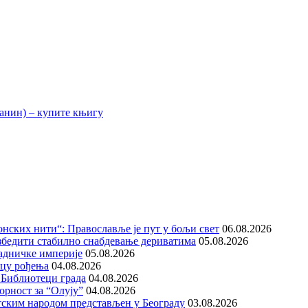
нских нити“: Православље је пут у бољи свет
06.08.2026
збедити стабилно снабдевање дериватима
05.08.2026
адничке империје
05.08.2026
ицу рођења
04.08.2026
 Библиотеци града
04.08.2026
орност за “Олују”
04.08.2026
тским народом представљен у Београду
03.08.2026