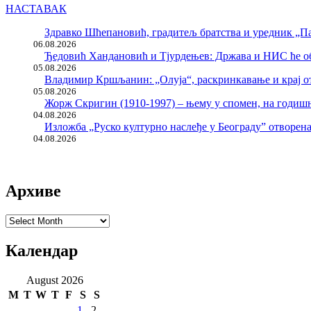
НАСТАВАК
Здравко Шћепановић, градитељ братства и уредник „Па
06.08.2026
Ђедовић Хандановић и Тјурдењев: Држава и НИС ће о
05.08.2026
Владимир Кршљанин: „Олуја“, раскринкавање и крај о
05.08.2026
Жорж Скригин (1910-1997) – њему у спомен, на годи
04.08.2026
Изложба „Руско културно наслеђе у Београду” отворен
04.08.2026
Архиве
Архиве
Календар
August 2026
M
T
W
T
F
S
S
1
2