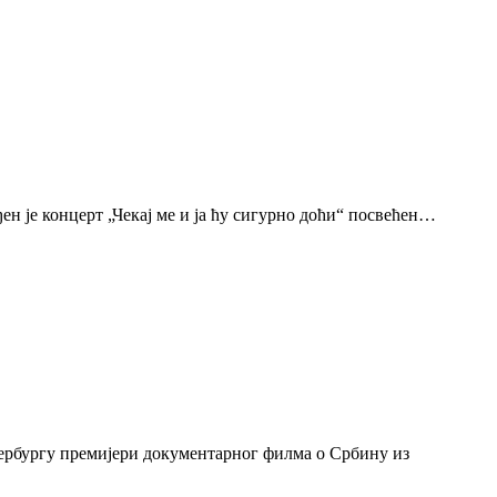
н је концерт „Чекај ме и ја ћу сигурно доћи“ посвећен…
тербургу премијери документарног филма о Србину из