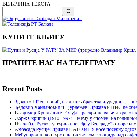
ВЕЛИЧИНА ТЕКСТА
Search
КУПИТЕ КЊИГУ
ПРАТИТЕ НАС НА ТЕЛЕГРАМУ
Recent Posts
Здравко Шћепановић, градитељ братства и уредник „Пано
Ђедовић Хандановић и Тјурдењев: Држава и НИС ће обе
Владимир Кршљанин: „Олуја“, раскринкавање и крај отп
Жорж Скригин (1910-1997) – њему у спомен, на годишњ
Изложба „Руско културно наслеђе у Београду” отворена у
Амбасада Русије: Државе НАТО и ЕУ носе посебну одгов
Међународни конкурс о нацистичком геноциду над совје