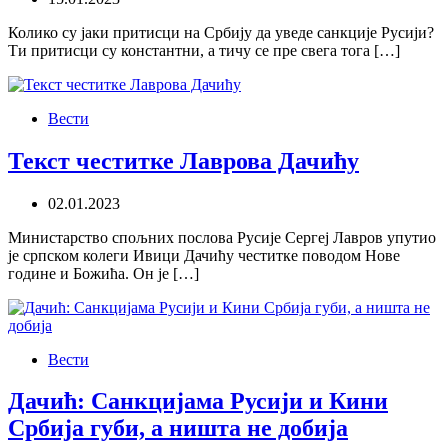
Колико су јаки притисци на Србију да уведе санкције Русији?
Ти притисци су константни, а тичу се пре свега тога […]
Вести
Текст честитке Лаврова Дачићу
02.01.2023
Министарство спољних послова Русије Сергеј Лавров упутио
је српском колеги Ивици Дачићу честитке поводом Нове
године и Божића. Он је […]
Вести
Дачић: Санкцијама Русији и Кини
Србија губи, а ништа не добија