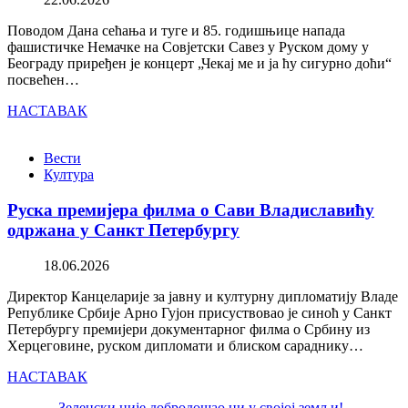
Поводом Дана сећања и туге и 85. годишњице напада
фашистичке Немачке на Совјетски Савез у Руском дому у
Београду приређен је концерт „Чекај ме и ја ћу сигурно доћи“
посвећен…
НАСТАВАК
Вести
Култура
Руска премијера филма о Сави Владиславићу
одржана у Санкт Петербургу
18.06.2026
Директор Канцеларије за јавну и културну дипломатију Владе
Републике Србије Арно Гујон присуствовао је синоћ у Санкт
Петербургу премијери документарног филма о Србину из
Херцеговине, руском дипломати и блиском сараднику…
НАСТАВАК
Зеленски није добродошао ни у својој земљи!