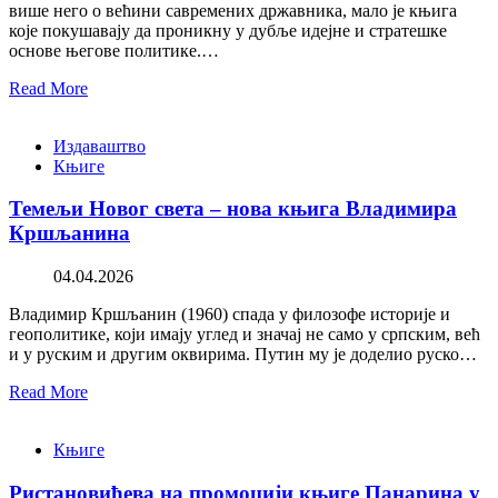
више него о већини савремених државника, мало је књига
које покушавају да проникну у дубље идејне и стратешке
основе његове политике.…
Read More
Издаваштво
Књиге
Темељи Новог света – нова књига Владимира
Кршљанина
04.04.2026
Владимир Кршљанин (1960) спада у филозофе историје и
геополитике, који имају углед и значај не само у српским, већ
и у руским и другим оквирима. Путин му је доделио руско…
Read More
Књиге
Ристановићева на промоцији књиге Панарина у