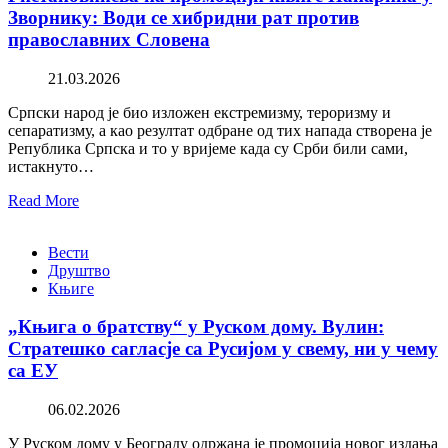
Зворнику: Води се хибридни рат против
православних Словена
21.03.2026
Српски народ је био изложен екстремизму, тероризму и
сепаратизму, а као резултат одбране од тих напада створена је
Република Српска и то у вријеме када су Срби били сами,
истакнуто…
Read More
Вести
Друштво
Књиге
„Књига о братству“ у Руском дому. Вулин:
Стратешко сагласје са Русијом у свему, ни у чему
са ЕУ
06.02.2026
У Руском дому у Београду одржана је промоција новог издања