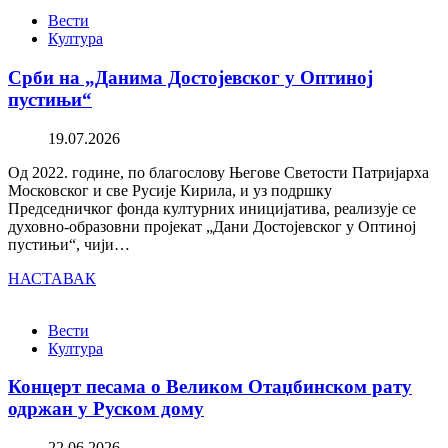
Вести
Култура
Срби на „Данима Достојевског у Оптиној
пустињи“
19.07.2026
Од 2022. године, по благослову Његове Светости Патријарха
Московског и све Русије Кирила, и уз подршку
Председничког фонда културних иницијатива, реализује се
духовно-образовни пројекат „Дани Достојевског у Оптиној
пустињи“, чији…
НАСТАВАК
Вести
Култура
Концерт песама о Великом Отаџбинском рату
одржан у Руском дому
22.06.2026