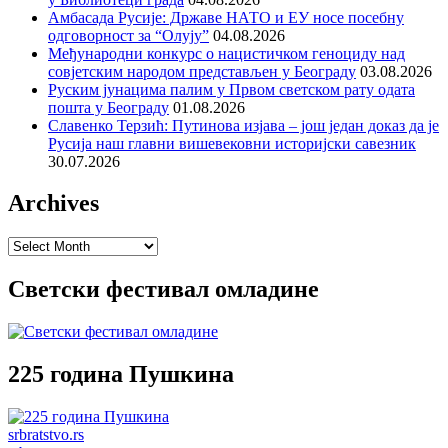
Амбасада Русије: Државе НАТО и ЕУ носе посебну
одговорност за “Олују”
04.08.2026
Међународни конкурс о нацистичком геноциду над
совјетским народом представљен у Београду
03.08.2026
Руским јунацима палим у Првом светском рату одата
пошта у Београду
01.08.2026
Славенко Терзић: Путинова изјава – још један доказ да је
Русија наш главни вишевековни историјски савезник
30.07.2026
Archives
Archives
Светски фестивал омладине
225 година Пушкина
srbratstvo.rs