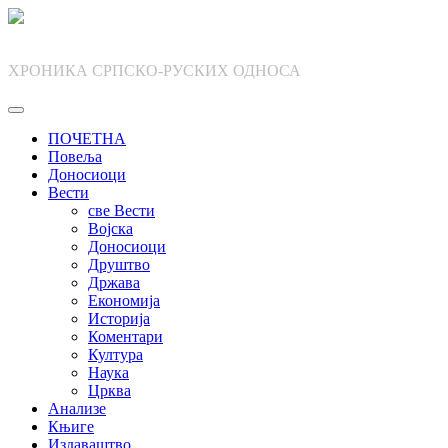
Skip
to
content
ХРОНИКА СРПСКО-РУСКИХ ОДНОСА
ПОЧЕТНА
Повеља
Доносиоци
Вести
све Вести
Војска
Доносиоци
Друштво
Држава
Економија
Историја
Коментари
Култура
Наука
Црква
Анализе
Књиге
Издаваштво