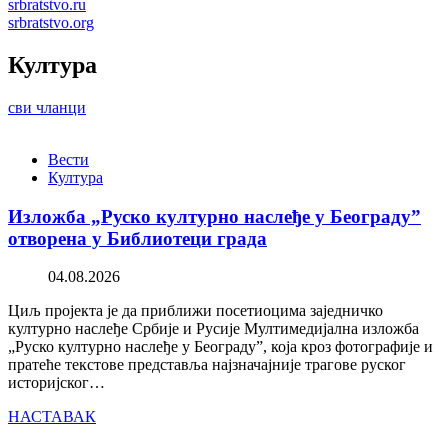
srbratstvo.ru
srbratstvo.org
Култура
сви чланци
Вести
Култура
Изложба „Руско културно наслеђе у Београду”
отворена у Библиотеци града
04.08.2026
Циљ пројекта је да приближи посетиоцима заједничко
културно наслеђе Србије и Русије Мултимедијална изложба
„Руско културно наслеђе у Београду”, која кроз фотографије и
пратеће текстове представља најзначајније трагове руског
историјског…
НАСТАВАК