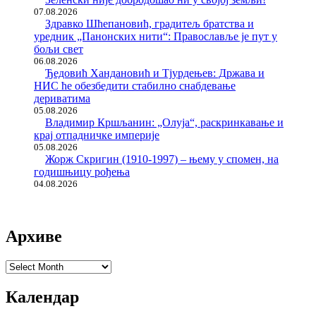
07.08.2026
Здравко Шћепановић, градитељ братства и
уредник „Панонских нити“: Православље је пут у
бољи свет
06.08.2026
Ђедовић Хандановић и Тјурдењев: Држава и
НИС ће обезбедити стабилно снабдевање
дериватима
05.08.2026
Владимир Кршљанин: „Олуја“, раскринкавање и
крај отпадничке империје
05.08.2026
Жорж Скригин (1910-1997) – њему у спомен, на
годишњицу рођења
04.08.2026
Архиве
Архиве
Календар