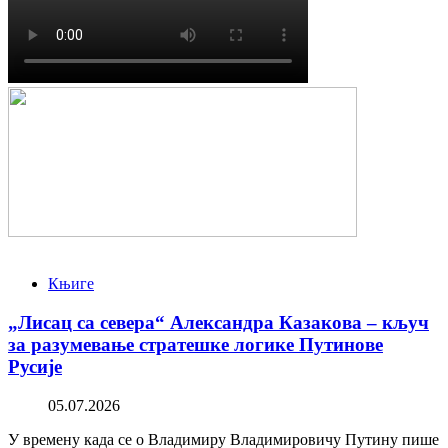
Књиге
„Лисац са севера“ Александра Казакова – кључ
за разумевање стратешке логике Путинове
Русије
05.07.2026
У времену када се о Владимиру Владимировичу Путину пише