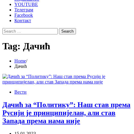
YOUTUBE
Телеграм
Facebook
Контакт
Search
for:
Tag:
Дачић
Home
Дачић
Вести
Дачић за “Политику”: Наш став према
Русији је принципијелан, али став
Запада према нама није
15.01.2023