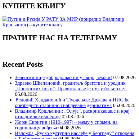
КУПИТЕ КЊИГУ
ПРАТИТЕ НАС НА ТЕЛЕГРАМУ
Recent Posts
Зеленски није добродошао ни у својој земљи!
07.08.2026
Здравко Шћепановић, градитељ братства и уредник
„Панонских нити“: Православље је пут у бољи свет
06.08.2026
Ђедовић Хандановић и Тјурдењев: Држава и НИС ће
обезбедити стабилно снабдевање дериватима
05.08.2026
Владимир Кршљанин: „Олуја“, раскринкавање и крај
отпадничке империје
05.08.2026
Жорж Скригин (1910-1997) – њему у спомен, на
годишњицу рођења
04.08.2026
Изложба „Руско културно наслеђе у Београду” отворена
у Библиотеци града
04.08.2026