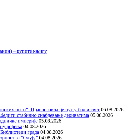
нских нити“: Православље је пут у бољи свет
06.08.2026
збедити стабилно снабдевање дериватима
05.08.2026
адничке империје
05.08.2026
ицу рођења
04.08.2026
 Библиотеци града
04.08.2026
орност за “Олују”
04.08.2026