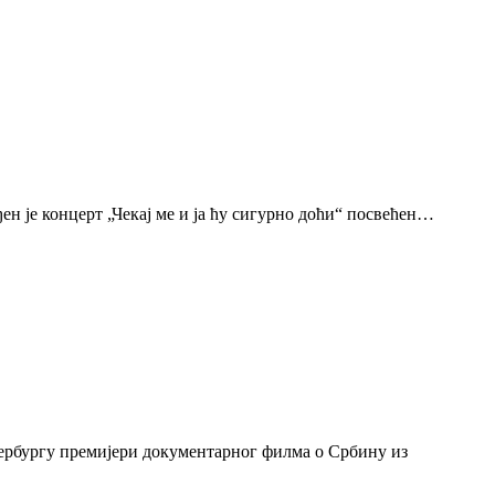
н је концерт „Чекај ме и ја ћу сигурно доћи“ посвећен…
тербургу премијери документарног филма о Србину из