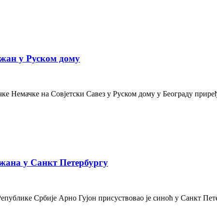
жан у Руском дому
е Немачке на Совјетски Савез у Руском дому у Београду приређе
жана у Санкт Петербургу
Републике Србије Арно Гујон присуствовао је синоћ у Санкт Пе