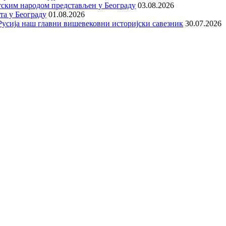
тским народом представљен у Београду
03.08.2026
та у Београду
01.08.2026
е Русија наш главни вишевековни историјски савезник
30.07.2026