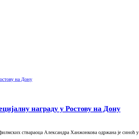
цијалну награду у Ростову на Дону
 филмских ствараоца Александра Ханжонкова одржана је синоћ у