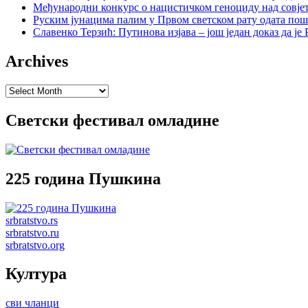
Међународни конкурс о нацистичком геноциду над совје
Руским јунацима палим у Првом светском рату одата пош
Славенко Терзић: Путинова изјава – још један доказ да ј
Archives
Archives
Светски фестивал омладине
225 година Пушкина
srbratstvo.rs
srbratstvo.ru
srbratstvo.org
Култура
сви чланци