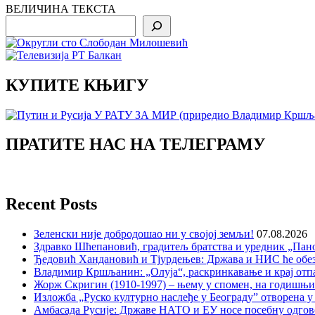
ВЕЛИЧИНА ТЕКСТА
Search
КУПИТЕ КЊИГУ
ПРАТИТЕ НАС НА ТЕЛЕГРАМУ
Recent Posts
Зеленски није добродошао ни у својој земљи!
07.08.2026
Здравко Шћепановић, градитељ братства и уредник „Пано
Ђедовић Хандановић и Тјурдењев: Држава и НИС ће обе
Владимир Кршљанин: „Олуја“, раскринкавање и крај отп
Жорж Скригин (1910-1997) – њему у спомен, на годишњ
Изложба „Руско културно наслеђе у Београду” отворена у
Амбасада Русије: Државе НАТО и ЕУ носе посебну одгов