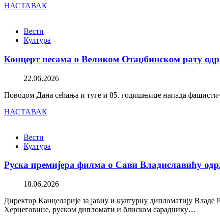
НАСТАВАК
Вести
Култура
Концерт песама о Великом Отаџбинском рату одр
22.06.2026
Поводом Дана сећања и туге и 85. годишњице напада фашистичк
НАСТАВАК
Вести
Култура
Руска премијера филма о Сави Владиславићу одр
18.06.2026
Директор Канцеларије за јавну и културну дипломатију Владе 
Херцеговине, руском дипломати и блиском сараднику…