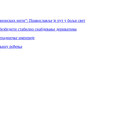
нонских нити“: Православље је пут у бољи свет
безбедити стабилно снабдевање дериватима
тпадничке империје
шњицу рођења