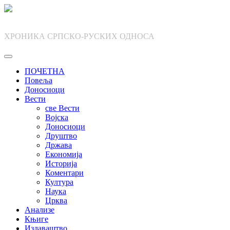
Skip
to
content
ХРОНИКА СРПСКО-РУСКИХ ОДНОСА
ПОЧЕТНА
Повеља
Доносиоци
Вести
све Вести
Војска
Доносиоци
Друштво
Држава
Економија
Историја
Коментари
Култура
Наука
Црква
Анализе
Књиге
Издаваштво