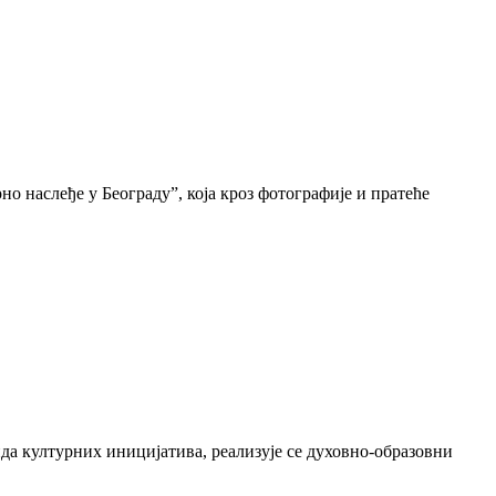
о наслеђе у Београду”, која кроз фотографије и пратеће
да културних иницијатива, реализује се духовно-образовни