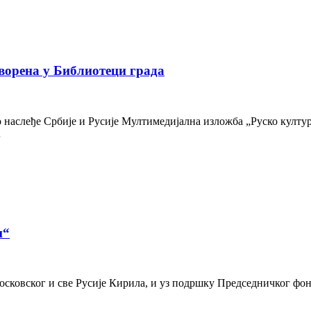
ворена у Библиотеци града
наслеђе Србије и Русије Мултимедијална изложба „Руско културн
…
и“
осковског и све Русије Кирила, и уз подршку Председничког фон