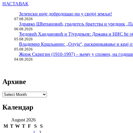
НАСТАВАК
Зеленски није добродошао ни у својој земљи!
07.08.2026
Здравко Шћепановић, градитељ братства и уредник „Па
06.08.2026
Ђедовић Хандановић и Тјурдењев: Држава и НИС ће о
05.08.2026
Владимир Кршљанин: „Олуја“, раскринкавање и крај о
05.08.2026
Жорж Скригин (1910-1997) – њему у спомен, на годи
04.08.2026
Архиве
Архиве
Календар
August 2026
M
T
W
T
F
S
S
1
2