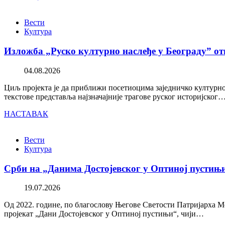
Вести
Култура
Изложба „Руско културно наслеђе у Београду” от
04.08.2026
Циљ пројекта је да приближи посетиоцима заједничко културно 
текстове представља најзначајније трагове руског историјског
НАСТАВАК
Вести
Култура
Срби на „Данима Достојевског у Оптиној пустињ
19.07.2026
Од 2022. године, по благослову Његове Светости Патријарха М
пројекат „Дани Достојевског у Оптиној пустињи“, чији…