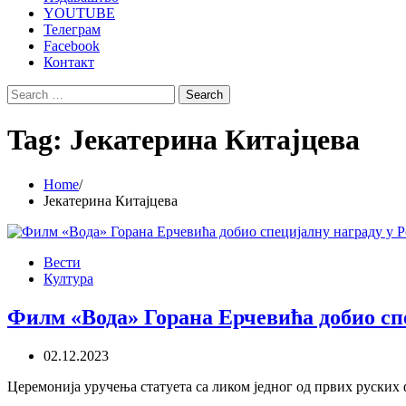
YOUTUBE
Телеграм
Facebook
Контакт
Search
for:
Tag:
Јекатерина Китајцева
Home
Јекатерина Китајцева
Вести
Култура
Филм «Вода» Горана Ерчевића добио спе
02.12.2023
Церемонија уручења статуета са ликом једног од првих руских