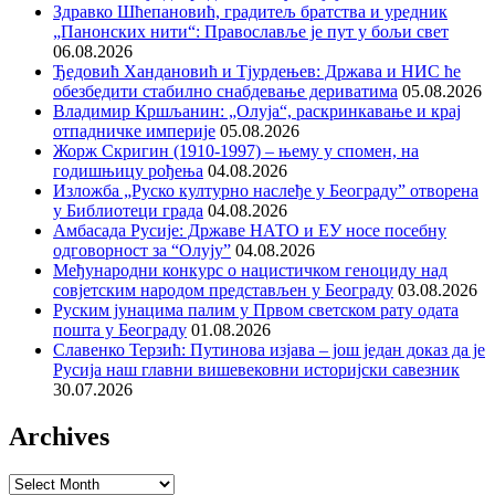
Здравко Шћепановић, градитељ братства и уредник
„Панонских нити“: Православље је пут у бољи свет
06.08.2026
Ђедовић Хандановић и Тјурдењев: Држава и НИС ће
обезбедити стабилно снабдевање дериватима
05.08.2026
Владимир Кршљанин: „Олуја“, раскринкавање и крај
отпадничке империје
05.08.2026
Жорж Скригин (1910-1997) – њему у спомен, на
годишњицу рођења
04.08.2026
Изложба „Руско културно наслеђе у Београду” отворена
у Библиотеци града
04.08.2026
Амбасада Русије: Државе НАТО и ЕУ носе посебну
одговорност за “Олују”
04.08.2026
Међународни конкурс о нацистичком геноциду над
совјетским народом представљен у Београду
03.08.2026
Руским јунацима палим у Првом светском рату одата
пошта у Београду
01.08.2026
Славенко Терзић: Путинова изјава – још један доказ да је
Русија наш главни вишевековни историјски савезник
30.07.2026
Archives
Archives