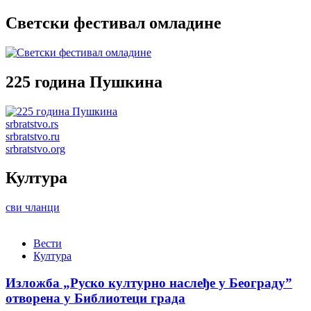
Светски фестивал омладине
225 година Пушкина
srbratstvo.rs
srbratstvo.ru
srbratstvo.org
Култура
сви чланци
Вести
Култура
Изложба „Руско културно наслеђе у Београду”
отворена у Библиотеци града