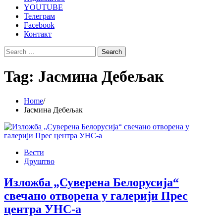
YOUTUBE
Телеграм
Facebook
Контакт
Search
for:
Tag:
Јасмина Дебељак
Home
Јасмина Дебељак
Вести
Друштво
Изложба „Суверена Белорусија“
свечано отворена у галерији Прес
центра УНС-а