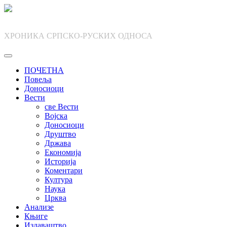
Skip
to
content
ХРОНИКА СРПСКО-РУСКИХ ОДНОСА
ПОЧЕТНА
Повеља
Доносиоци
Вести
све Вести
Војска
Доносиоци
Друштво
Држава
Економија
Историја
Коментари
Култура
Наука
Црква
Анализе
Књиге
Издаваштво