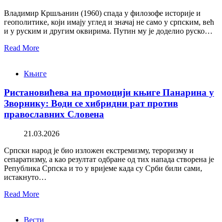
Владимир Кршљанин (1960) спада у филозофе историје и
геополитике, који имају углед и значај не само у српским, већ
и у руским и другим оквирима. Путин му је доделио руско…
Read More
Књиге
Ристановићева на промоцији књиге Панарина у
Зворнику: Води се хибридни рат против
православних Словена
21.03.2026
Српски народ је био изложен екстремизму, тероризму и
сепаратизму, а као резултат одбране од тих напада створена је
Република Српска и то у вријеме када су Срби били сами,
истакнуто…
Read More
Вести