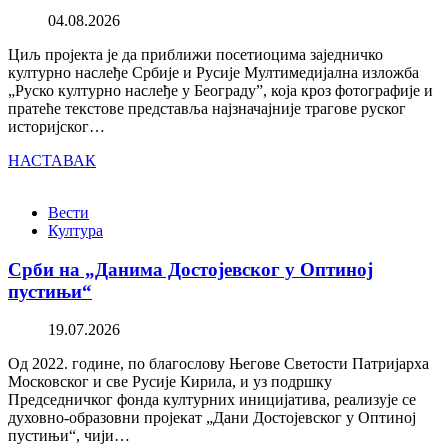
04.08.2026
Циљ пројекта је да приближи посетиоцима заједничко
културно наслеђе Србије и Русије Мултимедијална изложба
„Руско културно наслеђе у Београду”, која кроз фотографије и
пратеће текстове представља најзначајније трагове руског
историјског…
НАСТАВАК
Вести
Култура
Срби на „Данима Достојевског у Оптиној
пустињи“
19.07.2026
Од 2022. године, по благослову Његове Светости Патријарха
Московског и све Русије Кирила, и уз подршку
Председничког фонда културних иницијатива, реализује се
духовно-образовни пројекат „Дани Достојевског у Оптиној
пустињи“, чији…