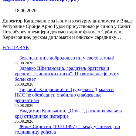
18.06.2026
Директор Канцеларије за јавну и културну дипломатију Владе
Републике Србије Арно Гујон присуствовао је синоћ у Санкт
Петербургу премијери документарног филма о Србину из
Херцеговине, руском дипломати и блиском сараднику…
НАСТАВАК
Зеленски није добродошао ни у својој земљи!
07.08.2026
Здравко Шћепановић, градитељ братства и
уредник „Панонских нити“: Православље је пут у
бољи свет
06.08.2026
Ђедовић Хандановић и Тјурдењев: Држава и
НИС ће обезбедити стабилно снабдевање
дериватима
05.08.2026
Владимир Кршљанин: „Олуја“, раскринкавање и
крај отпадничке империје
05.08.2026
Жорж Скригин (1910-1997) – њему у спомен, на
годишњицу рођења