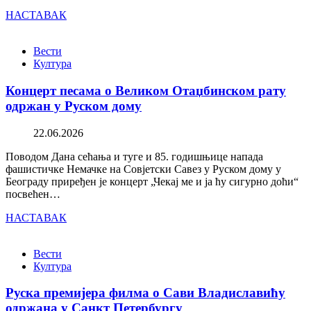
НАСТАВАК
Вести
Култура
Концерт песама о Великом Отаџбинском рату
одржан у Руском дому
22.06.2026
Поводом Дана сећања и туге и 85. годишњице напада
фашистичке Немачке на Совјетски Савез у Руском дому у
Београду приређен је концерт „Чекај ме и ја ћу сигурно доћи“
посвећен…
НАСТАВАК
Вести
Култура
Руска премијера филма о Сави Владиславићу
одржана у Санкт Петербургу