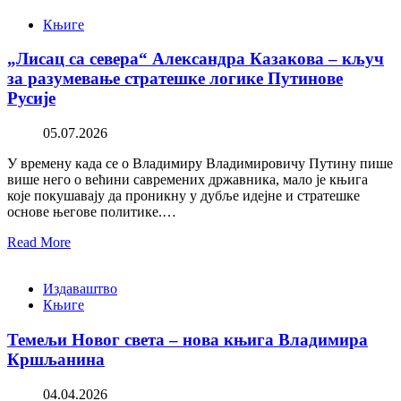
Књиге
„Лисац са севера“ Александра Казакова – кључ
за разумевање стратешке логике Путинове
Русије
05.07.2026
У времену када се о Владимиру Владимировичу Путину пише
више него о већини савремених државника, мало је књига
које покушавају да проникну у дубље идејне и стратешке
основе његове политике.…
Read More
Издаваштво
Књиге
Темељи Новог света – нова књига Владимира
Кршљанина
04.04.2026